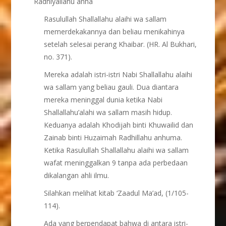
Radhiyallahu anha
Rasulullah Shallallahu alaihi wa sallam
memerdekakannya dan beliau menikahinya
setelah selesai perang Khaibar. (HR. Al Bukhari,
no. 371).
Mereka adalah istri-istri Nabi Shallallahu alaihi
wa sallam yang beliau gauli. Dua diantara
mereka meninggal dunia ketika Nabi
Shallallahu’alahi wa sallam masih hidup.
Keduanya adalah Khodijah binti Khuwailid dan
Zainab binti Huzaimah Radhillahu anhuma.
Ketika Rasulullah Shallallahu alaihi wa sallam
wafat meninggalkan 9 tanpa ada perbedaan
dikalangan ahli ilmu.
Silahkan melihat kitab ‘Zaadul Ma’ad, (1/105-
114).
Ada yang berpendapat bahwa di antara istri-