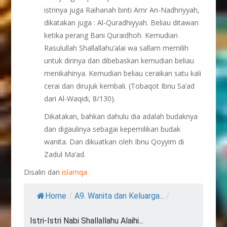
istrinya juga Raihanah binti Amr An-Nadhriyyah,
dikatakan juga : Al-Quradhiyyah. Beliau ditawan
ketika perang Bani Quraidhoh. Kemudian
Rasulullah Shallallahu’alai wa sallam memilih
untuk dirinya dan dibebaskan kemudian beliau
menikahinya. Kemudian beliau ceraikan satu kali
cerai dan dirujuk kembali. (Tobaqot Ibnu Sa’ad
dari Al-Waqidi, 8/130).
Dikatakan, bahkan dahulu dia adalah budaknya
dan digaulinya sebagai kepemilikan budak
wanita. Dan dikuatkan oleh Ibnu Qoyyim di
Zadul Ma’ad.
Disalin dari
islamqa
Home
/
A9. Wanita dan Keluarga...
/
Istri-Istri Nabi Shallallahu Alaihi...