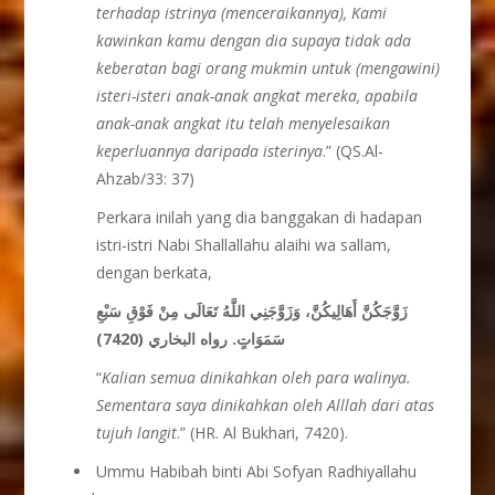
terhadap istrinya (menceraikannya), Kami
kawinkan kamu dengan dia supaya tidak ada
keberatan bagi orang mukmin untuk (mengawini)
isteri-isteri anak-anak angkat mereka, apabila
anak-anak angkat itu telah menyelesaikan
keperluannya daripada isterinya
.” (QS.Al-
Ahzab/33: 37)
Perkara inilah yang dia banggakan di hadapan
istri-istri Nabi Shallallahu alaihi wa sallam,
dengan berkata,
زَوَّجَكُنَّ أَهَالِيكُنَّ، وَزَوَّجَنِي اللَّهُ تَعَالَى مِنْ فَوْقِ سَبْعِ
سَمَوَاتٍ. رواه البخاري (7420)
“
Kalian semua dinikahkan oleh para walinya.
Sementara saya dinikahkan oleh Alllah dari atas
tujuh langit
.” (HR. Al Bukhari, 7420).
Ummu Habibah binti Abi Sofyan Radhiyallahu