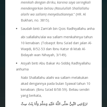
menikah dengan diriku, karena saya seringkali
mendengarkan beliau (Rasulullah Shallallahu
alaihi wa sallam) menyebutkannya
.” (HR. Al
Bukhari, no. 3815).
Saudah binti Zam’ah bin Qois Radhiyallahu anha
abi sallallahu’alai wa sallam menikahinya tahun
10 kenabian. (Tobaqot Ibnu Sa’ad dari jalan Al-
Waqidi, 8/52-53 dan Ibnu Katsir di kitab Al-
Bidayah wan Nihayah, 3/149).
Aisyah binti Abu Bakar As-Siddiq Radhiyallahu
anhuma
Nabi Shallallahu alaihi wa sallam melakukan
akad dengannya pada bulan Syawal tahun 10
kenabian. (Ibnu Sa’ad 8/58-59). Beliau sendiri
yang berkata,
تَزَوَّجَنِي النَّبِيُّ صَلَّى اللَّهُ عَلَيْهِ وَسَلَّمَ وَأَنَا بِنْتُ سِتِّ