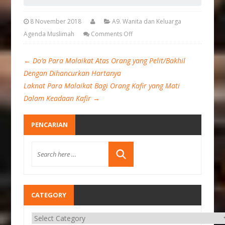
8 November 2018
A9. Wanita dan Keluarga
Agenda Muslimah
Comments Off
←
Do‘a Para Malaikat Atas Orang yang Pelit/Bakhil
Dengan Dihancurkan Hartanya
Laknat Para Malaikat Bagi Orang Kafir yang Mati
Dalam Keadaan Kafir
→
PENCARIAN
CATEGORY