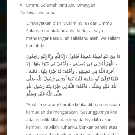
Ummu Salamah binti Abu Umayyah
Radhiyallahu anha
Diriwayatkan oleh Muslim, (918) dari Ummu
Salamah radhiallahu’anha berkata, saya
mendengar Rasulullah sallallahu alaihi wa sallam
bersabda:
مَا مِنْ عَبْدٍ تُصِيبُهُ مُصِيبَةٌ فَيَقُولُ : إِنَّا لِلَّهِ وَإِنَّا إِلَيْهِ رَاجِعُونَ
، اللَّهُمَّ أْجُرْنِي فِي مُصِيبَتِي ، وَأَخْلِفْ لِي خَيْرًا مِنْهَا ، إِلا
أَجَرَهُ اللَّهُ فِي مُصِيبَتِهِ ، وَأَخْلَفَ لَهُ خَيْرًا مِنْهَا . قَالَتْ :
فَلَمَّا تُوُفِّيَ أَبُو سَلَمَةَ قُلْتُ كَمَا أَمَرَنِي رَسُولُ اللَّهِ صَلَّى
اللَّهُ عَلَيْهِ وَسَلَّمَ ، فَأَخْلَفَ اللَّهُ لِي خَيْرًا مِنْهُ رَسُولَ اللَّهِ
صَلَّى اللَّهُ عَلَيْهِ وَسَلَّمَ
“Apabila seorang hamba ketika ditimpa musibah
kemudian dia mengatakan, ‘Sesungguhnya kita
adalah milik Allah dan kepada-Nya kita akan
kembali. Ya Allah Tuhanku, berikan pahala atas
musibahku dan berikan ganti yang lebih baik lagi