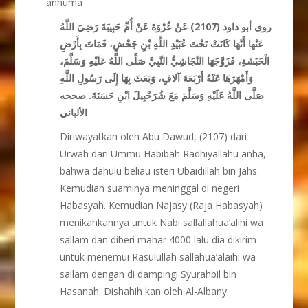
anhuma
روى أبو داود (2107) عَنْ عُرْوَةَ عَنْ أُمِّ حَبِيبَةَ رَضِيَ اللَّهُ
عَنْها أَنَّهَا كَانَتْ تَحْتَ عُبَيْدِ اللَّهِ بْنِ جَحْشٍ، فَمَاتَ بِأَرْضِ
الْحَبَشَةِ، فَزَوَّجَهَا النَّجَاشِيُّ النَّبِيَّ صَلَّى اللَّهُ عَلَيْهِ وَسَلَّمَ،
وَأَمْهَرَهَا عَنْهُ أَرْبَعَةَ آلافٍ، وَبَعَثَ بِهَا إِلَى رَسُولِ اللَّهِ
صَلَّى اللَّهُ عَلَيْهِ وَسَلَّمَ مَعَ شُرَحْبِيلَ ابْنِ حَسَنَةَ. صححه
الألباني
Diriwayatkan oleh Abu Dawud, (2107) dari
Urwah dari Ummu Habibah Radhiyallahu anha,
bahwa dahulu beliau isteri Ubaidillah bin Jahs.
Kemudian suaminya meninggal di negeri
Habasyah. Kemudian Najasy (Raja Habasyah)
menikahkannya untuk Nabi sallallahua’alihi wa
sallam dan diberi mahar 4000 lalu dia dikirim
untuk menemui Rasulullah sallahua’alaihi wa
sallam dengan di dampingi Syurahbil bin
Hasanah. Dishahih kan oleh Al-Albany.