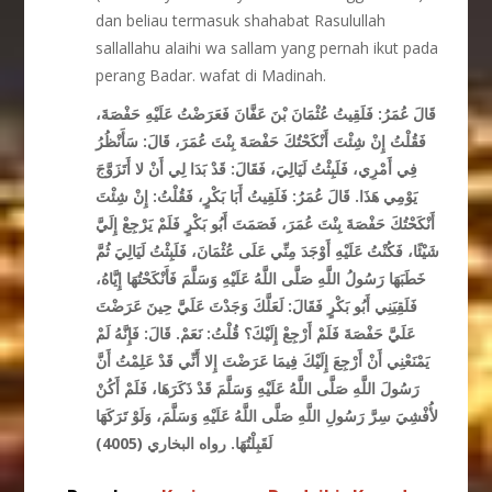
dan beliau termasuk shahabat Rasulullah
sallallahu alaihi wa sallam yang pernah ikut pada
perang Badar. wafat di Madinah.
قَالَ عُمَرُ: فَلَقِيتُ عُثْمَانَ بْنَ عَفَّانَ فَعَرَضْتُ عَلَيْهِ حَفْصَةَ،
فَقُلْتُ إِنْ شِئْتَ أَنْكَحْتُكَ حَفْصَةَ بِنْتَ عُمَرَ، قَالَ: سَأَنْظُرُ
فِي أَمْرِي، فَلَبِثْتُ لَيَالِيَ، فَقَالَ: قَدْ بَدَا لِي أَنْ لا أَتَزَوَّجَ
يَوْمِي هَذَا. قَالَ عُمَرُ: فَلَقِيتُ أَبَا بَكْرٍ، فَقُلْتُ: إِنْ شِئْتَ
أَنْكَحْتُكَ حَفْصَةَ بِنْتَ عُمَرَ، فَصَمَتَ أَبُو بَكْرٍ فَلَمْ يَرْجِعْ إِلَيَّ
شَيْئًا، فَكُنْتُ عَلَيْهِ أَوْجَدَ مِنِّي عَلَى عُثْمَانَ، فَلَبِثْتُ لَيَالِيَ ثُمَّ
خَطَبَهَا رَسُولُ اللَّهِ صَلَّى اللَّهُ عَلَيْهِ وَسَلَّمَ فَأَنْكَحْتُهَا إِيَّاهُ،
فَلَقِيَنِي أَبُو بَكْرٍ فَقَالَ: لَعَلَّكَ وَجَدْتَ عَلَيَّ حِينَ عَرَضْتَ
عَلَيَّ حَفْصَةَ فَلَمْ أَرْجِعْ إِلَيْكَ؟ قُلْتُ: نَعَمْ. قَالَ: فَإِنَّهُ لَمْ
يَمْنَعْنِي أَنْ أَرْجِعَ إِلَيْكَ فِيمَا عَرَضْتَ إِلا أَنِّي قَدْ عَلِمْتُ أَنَّ
رَسُولَ اللَّهِ صَلَّى اللَّهُ عَلَيْهِ وَسَلَّمَ قَدْ ذَكَرَهَا، فَلَمْ أَكُنْ
لأُفْشِيَ سِرَّ رَسُولِ اللَّهِ صَلَّى اللَّهُ عَلَيْهِ وَسَلَّمَ، وَلَوْ تَرَكَهَا
لَقَبِلْتُهَا. رواه البخاري (4005)