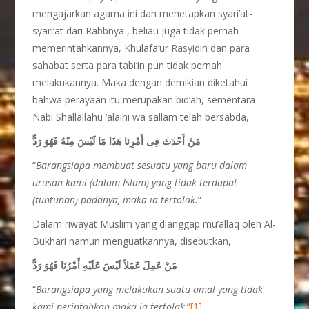
mengajarkan agama ini dan menetapkan syari’at-
syari’at dari Rabbnya , beliau juga tidak pernah
memerintahkannya, Khulafa’ur Rasyidin dan para
sahabat serta para tabi’in pun tidak pernah
melakukannya. Maka dengan demikian diketahui
bahwa perayaan itu merupakan bid’ah, sementara
Nabi Shallallahu ‘alaihi wa sallam telah bersabda,
مَنْ أَحْدَثَ فِى أَمْرِنَا هَذَا مَا لَيْسَ مِنْهُ فَهُوَ رَدٌّ
“
Barangsiapa membuat sesuatu yang baru dalam
urusan kami (dalam Islam) yang tidak terdapat
(tuntunan) padanya, maka ia tertolak.
”
Dalam riwayat Muslim yang dianggap mu’allaq oleh Al-
Bukhari namun menguatkannya, disebutkan,
مَنْ عَمِلَ عَمَلاً لَيْسَ عَلَيْهِ أَمْرُنَا فَهُوَ رَدٌّ
“
Barangsiapa yang melakukan suatu amal yang tidak
kami perintahkan maka ia tertolak
.”
[1]