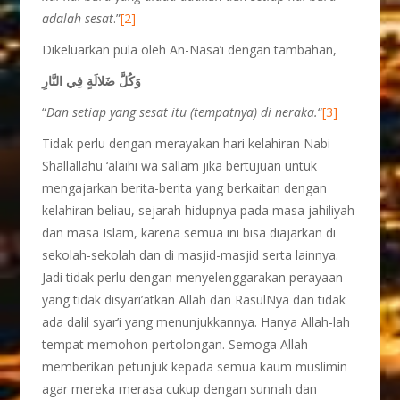
adalah sesat
.”
[2]
Dikeluarkan pula oleh An-Nasa’i dengan tambahan,
وَكُلَّ ضَلالَةٍ فِي النَّارِ
“
Dan setiap yang sesat itu (tempatnya) di neraka.
“
[3]
Tidak perlu dengan merayakan hari kelahiran Nabi
Shallallahu ‘alaihi wa sallam jika bertujuan untuk
mengajarkan berita-berita yang berkaitan dengan
kelahiran beliau, sejarah hidupnya pada masa jahiliyah
dan masa Islam, karena semua ini bisa diajarkan di
sekolah-sekolah dan di masjid-masjid serta lainnya.
Jadi tidak perlu dengan menyelenggarakan perayaan
yang tidak disyari’atkan Allah dan RasulNya dan tidak
ada dalil syar’i yang menunjukkannya. Hanya Allah-lah
tempat memohon pertolongan. Semoga Allah
memberikan petunjuk kepada semua kaum muslimin
agar mereka merasa cukup dengan sunnah dan