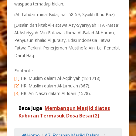
waspada terhadap bid’ah.
(At-Tahdzir minal Bida’, hal. 58-59, Syaikh Ibnu Baz)
[Disalin dari kitabAl-Fatawa Asy-Syar’iyyah Fi Al-Masa’il
Al-Ashriyyah Min Fatawa Ulama Al-Balad Al-Haram,
Penyusun Khalid Al-Juraisy, Edisi Indonesia Fatwa-
Fatwa Terkini, Penerjemah Musthofa Aini Lc, Penerbit
Darul Haq]
_______
Footnote
[1]
HR. Muslim dalam Al-Aqdhiyah (18-1718).
[2]
HR. Muslim dalam Al-Jumu’ah (867).
[3]
HR. An-Nasa’i dalam Al-Idain (1578).
Baca Juga
Membangun Masjid diatas
Kuburan Termasuk Dosa Besar(2)
Home
/
A7. Peranan Masjid Dalam...
/