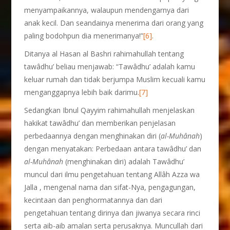
menyampaikannya, walaupun mendengarnya dari
anak kecil. Dan seandainya menerima dari orang yang
paling bodohpun dia menerimanya!”
[6]
.
Ditanya al Hasan al Bashri rahimahullah tentang
tawâdhu’ beliau menjawab: “Tawâdhu’ adalah kamu
keluar rumah dan tidak berjumpa Muslim kecuali kamu
menganggapnya lebih baik darimu.
[7]
Sedangkan Ibnul Qayyim rahimahullah menjelaskan
hakikat tawâdhu’ dan memberikan penjelasan
perbedaannya dengan menghinakan diri (
al-Muhânah
)
dengan menyatakan: Perbedaan antara tawâdhu’ dan
al-Muhânah
(menghinakan diri) adalah Tawâdhu’
muncul dari ilmu pengetahuan tentang Allâh Azza wa
Jalla , mengenal nama dan sifat-Nya, pengagungan,
kecintaan dan penghormatannya dan dari
pengetahuan tentang dirinya dan jiwanya secara rinci
serta aib-aib amalan serta perusaknya. Muncullah dari