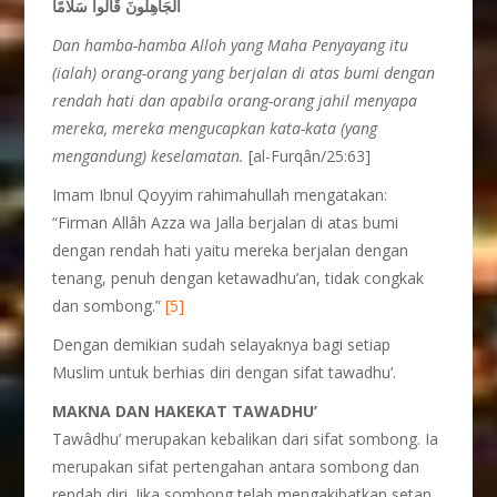
الْجَاهِلُونَ قَالُوا سَلَامًا
Dan hamba-hamba Alloh yang Maha Penyayang itu
(ialah) orang-orang yang berjalan di atas bumi dengan
rendah hati dan apabila orang-orang jahil menyapa
mereka, mereka mengucapkan kata-kata (yang
mengandung) keselamatan.
[al-Furqân/25:63]
Imam Ibnul Qoyyim rahimahullah mengatakan:
“Firman Allâh Azza wa Jalla berjalan di atas bumi
dengan rendah hati yaitu mereka berjalan dengan
tenang, penuh dengan ketawadhu’an, tidak congkak
dan sombong.”
[5]
Dengan demikian sudah selayaknya bagi setiap
Muslim untuk berhias diri dengan sifat tawadhu’.
MAKNA DAN HAKEKAT TAWADHU’
Tawâdhu’ merupakan kebalikan dari sifat sombong. Ia
merupakan sifat pertengahan antara sombong dan
rendah diri. Jika sombong telah mengakibatkan setan