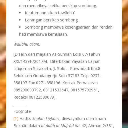
dan menariknya ketika bersikap sombong.
Keutamaan sikap tawâdhu’
Larangan bersikap sombong.
Sombong membawa kesengsaraan dan rendah
hati membawa kemuliaan.
Wallâhu a’lam.
[Disalin dari majalah As-Sunnah Edisi 07/Tahun
XXI/1439H/2017M. Diterbitkan Yayasan Lajnah
Istiqomah Surakarta, Jl. Solo – Purwodadi Km.8
Selokaton Gondangrejo Solo 57183 Telp. 0271-
858197 Fax 0271-858196. Kontak Pemasaran
085290093792, 08121533647, 081575792961,
Redaksi 08122589079]
_______
Footnote
[1]
Hadits
Sh
a
hih Lighairi
, diriwayatkan oleh Imam
Bukhâri dalam
al Adâb al Mufrâd
hal 42, Ahmad 2/381,