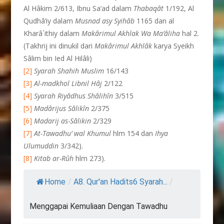
Al Hâkim 2/613, Ibnu Sa’ad dalam
Thabaqât
1/192, Al
Qudhâ’iy dalam
Musnad asy Syihâb
1165 dan al
Kharâ`ithiy dalam
Makârimul Akhlak Wa Ma’âliha
hal 2.
(Takhrij ini dinukil dari
Makârimul Akhlâk
karya Syeikh
Sâlim bin Ied Al Hilâli)
[2]
Syarah Shahih Muslim
16/143
[3]
Al-madkhol Libnil H
â
j
2/122
[4]
Syarah Riy
â
dhus Sh
â
lih
î
n
3/515
[5]
Mad
â
rijus S
â
lik
î
n
2/375
[6]
Madarij as-Sâlikin
2/329
[7]
At-Tawadhu’ wal Khumul
hlm 154 dan
Ihya
Ulumuddin
3/342).
[8]
Kitab ar-R
û
h
hlm 273).
Home
/
A8. Qur'an Hadits6 Syarah...
/
Menggapai Kemuliaan Dengan Tawadhu