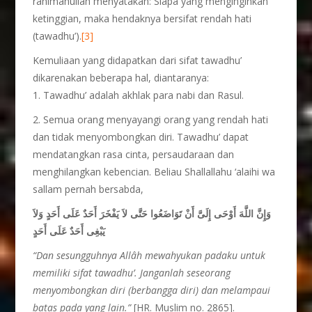
rahimahullah menyatakan: Siapa yang menginginkan
ketinggian, maka hendaknya bersifat rendah hati
(tawadhu’).
[3]
Kemuliaan yang didapatkan dari sifat tawadhu’
dikarenakan beberapa hal, diantaranya:
1. Tawadhu’ adalah akhlak para nabi dan Rasul.
2. Semua orang menyayangi orang yang rendah hati
dan tidak menyombongkan diri. Tawadhu’ dapat
mendatangkan rasa cinta, persaudaraan dan
menghilangkan kebencian. Beliau Shallallahu ‘alaihi wa
sallam pernah bersabda,
وَإِنَّ اللَّهَ أَوْحَى إِلَىَّ أَنْ تَوَاضَعُوا حَتَّى لاَ يَفْخَرَ أَحَدٌ عَلَى أَحَدٍ وَلاَ
يَبْغِى أَحَدٌ عَلَى أَحَدٍ
“Dan sesungguhnya Allâh mewahyukan padaku untuk
memiliki sifat tawadhu’. Janganlah seseorang
menyombongkan diri (berbangga diri) dan melampaui
batas pada yang lain.”
[HR. Muslim no. 2865].