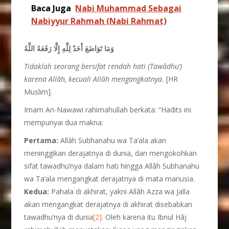
Baca Juga
Nabi Muhammad Sebagai
Nabiyyur Rahmah (Nabi Rahmat)
وَمَا تَوَاضَعَ أَحَدٌ لِلَّهِ إِلَّا رَفَعَهُ اللَّهُ
Tidaklah seorang bersifat rendah hati (Tawâdhu’)
karena Allâh, kecuali Allâh mengangkatnya.
[HR
Muslim].
Imam An-Nawawi rahimahullah berkata: “Hadits ini
mempunyai dua makna:
Pertama:
Allâh Subhanahu wa Ta’ala akan
meninggikan derajatnya di dunia, dan mengokohkan
sifat tawadhu’nya dalam hati hingga Allâh Subhanahu
wa Ta’ala mengangkat derajatnya di mata manusia.
Kedua:
Pahala di akhirat, yakni Allâh Azza wa Jalla
akan mengangkat derajatnya di akhirat disebabkan
tawadhu’nya di dunia
[2]
. Oleh karena itu Ibnul Hâj