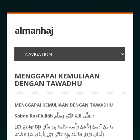
almanhaj
MENGGAPAI KEMULIAAN
DENGAN TAWADHU
MENGGAPAI KEMULI
A
AN DENGAN TAWADHU
Sabda Rasûlullâh صَلَّى اللهُ عَلَيْهِ وَسَلَّمَ :
مَا مِنْ آدَمِيْ إلاَّ فِيْ رَأْسِهِ حَكَمَةٌ بِيَدِ مَلَكٍ فَإِذَا تَوَاضَعَ قِيْلَ
لِلْمَلَكِ ارْفَعْ حَكَمَتَهُ وَإِذَا تَكَبَّرَ قِيْلَ لِلْمَلَكِ ضَعْ حَكَمَتَهُ.