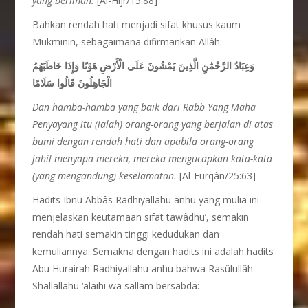
yang beriman.
[Al-Hijr/15:88]
Bahkan rendah hati menjadi sifat khusus kaum
Mukminin, sebagaimana difirmankan Allâh:
وَعِبَادُ الرَّحْمَٰنِ الَّذِينَ يَمْشُونَ عَلَى الْأَرْضِ هَوْنًا وَإِذَا خَاطَبَهُمُ
الْجَاهِلُونَ قَالُوا سَلَامًا
Dan hamba-hamba yang baik dari Rabb Yang Maha
Penyayang itu (ialah) orang-orang yang berjalan di atas
bumi dengan rendah hati dan apabila orang-orang
jahil menyapa mereka, mereka mengucapkan kata-kata
(yang mengandung) keselamatan.
[Al-Furqân/25:63]
Hadits Ibnu Abbâs Radhiyallahu anhu yang mulia ini
menjelaskan keutamaan sifat tawâdhu’, semakin
rendah hati semakin tinggi kedudukan dan
kemuliannya. Semakna dengan hadits ini adalah hadits
Abu Hurairah Radhiyallahu anhu bahwa Rasûlullâh
Shallallahu ‘alaihi wa sallam bersabda: