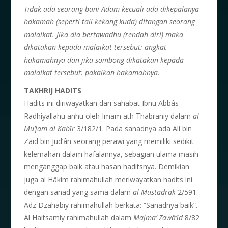
Tidak ada seorang bani Adam kecuali ada dikepalanya
hakamah (seperti tali kekang kuda) ditangan seorang
malaikat. Jika dia bertawadhu (rendah diri) maka
dikatakan kepada malaikat tersebut: angkat
hakamahnya dan jika sombong dikatakan kepada
malaikat tersebut: pakaikan hakamahnya.
T
AKHRIJ HADITS
Hadits ini diriwayatkan dari sahabat Ibnu Abbâs
Radhiyallahu anhu oleh Imam ath Thabraniy dalam
al
Mu’jam al Kabîr
3/182/1. Pada sanadnya ada Ali bin
Zaid bin Jud’ân seorang perawi yang memiliki sedikit
kelemahan dalam hafalannya, sebagian ulama masih
menganggap baik atau hasan haditsnya. Demikian
juga al Hâkim rahimahullah meriwayatkan hadits ini
dengan sanad yang sama dalam
al Mustadrak
2/591.
Adz Dzahabiy rahimahullah berkata: “Sanadnya baik”.
Al Haitsamiy rahimahullah dalam
Majma’ Zawâ’id
8/82