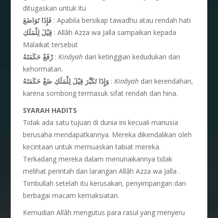
ditugaskan untuk itu
فَإِذَا تَوَاضَعَ
: Apabila bersikap tawadhu atau rendah hati
قِيْلَ لِلْمَلَكِ
: Allâh Azza wa Jalla sampaikan kepada
Malaikat tersebut
رْفَعْ حَكَمَتَهُ
:
Kinâyah
dari ketinggian kedudukan dan
kehormatan.
وَإِذَا تَكَبَّرَ قِيْلَ لِلْمَلَكِ ضَعْ حَكَمَتَهُ
:
Kinâyah
dari kerendahan,
karena sombong termasuk sifat rendah dan hina.
SYARAH HADITS
Tidak ada satu tujuan di dunia ini kecuali manusia
berusaha mendapatkannya. Mereka dikendalikan oleh
kecintaan untuk memuaskan tabiat mereka.
Terkadang mereka dalam menunaikannya tidak
melihat perintah dan larangan Allâh Azza wa Jalla .
Timbullah setelah itu kerusakan, penyimpangan dan
berbagai macam kemaksiatan.
Kemudian Allâh mengutus para rasul yang menyeru