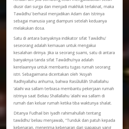
diusir dari surga dan menjadi makhluk terlaknat, maka
Tawâdhu’ berhasil menjadikan Adam dan Istrinya
sebagai manusia yang diampuni setelah keduanya
melakukan dosa.
Satu di antara banyaknya indikator sifat Tawâdhu’
seseorang adalah kemauan untuk mengakui
kesalahan dirinya. Jika ia seorang suami, satu di antara
banyaknya tanda sifat Tawâdhu’nya adalah
kerelaannya untuk membantu tugas rumah seorang
istri. Sebagaimana diceritakan oleh ‘Aisyah
Radhiyallahu anhuma, bahwa Rasûlullâh Shallallahu
‘alaihi wa sallam terbiasa membantu pekerjaan rumah
istrinya saat Beliau Shallallahu ‘alaihi wa sallam di
rumah dan keluar rumah ketika tiba waktunya shalat.
Ditanya Fudhail bin Iyadh rahimahullah tentang
tawâdhu’ beliau menjawab, “Tunduk dan patuh kepada
kebenaran, menerima kebenaran dari siapapun yang