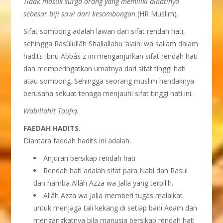
Tidak masuk surga orang yang memiliki dihatinya
sebesar biji sawi dari kesombongan
(HR Muslim).
Sifat sombong adalah lawan dari sifat rendah hati,
sehingga Rasûlullâh Shallallahu ‘alaihi wa sallam dalam
hadits Ibnu Abbâs z ini menganjurkan sifat rendah hati
dan memperingatkan umatnya dari sifat tinggi hati
atau sombong. Sehingga seorang muslim hendaknya
berusaha sekuat tenaga menjauhi sifat tinggi hati ini.
Wabillahit Taufiq.
FAEDAH HADITS.
Diantara faedah hadits ini adalah:
Anjuran bersikap rendah hati
Rendah hati adalah sifat para Nabi dan Rasul
dan hamba Allâh Azza wa Jalla yang terpilih.
Allâh Azza wa Jalla memberi tugas malaikat
untuk menjaga tali kekang di setiap bani Adam dan
mengangkatnya bila manusia bersikap rendah hati