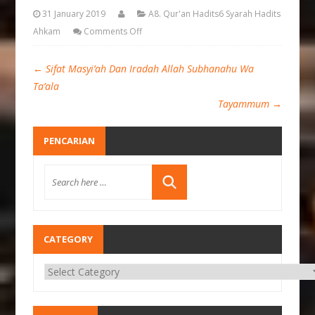
31 January 2019
A8. Qur'an Hadits6 Syarah Hadits
Ahkam
Comments Off
←
Sifat Masyi’ah Dan Iradah Allah Subhanahu Wa
Ta’ala
Tayammum
→
PENCARIAN
CATEGORY