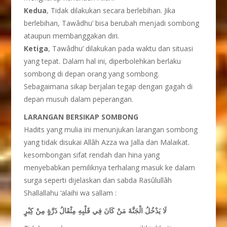
Kedua
, Tidak dilakukan secara berlebihan. Jika
berlebihan, Tawâdhu’ bisa berubah menjadi sombong
ataupun membanggakan diri.
Ketiga
, Tawâdhu’ dilakukan pada waktu dan situasi
yang tepat. Dalam hal ini, diperbolehkan berlaku
sombong di depan orang yang sombong.
Sebagaimana sikap berjalan tegap dengan gagah di
depan musuh dalam peperangan.
LARANGAN BERSIKAP SOMBONG
Hadits yang mulia ini menunjukan larangan sombong
yang tidak disukai Allâh Azza wa Jalla dan Malaikat.
kesombongan sifat rendah dan hina yang
menyebabkan pemiliknya terhalang masuk ke dalam
surga seperti dijelaskan dan sabda Rasûlullâh
Shallallahu ‘alaihi wa sallam :
لَا يَدْخُلُ الْجَنَّةَ مَنْ كَانَ فِي قَلْبِهِ مِثْقَالُ ذَرَّةٍ مِنْ كِبْرٍ