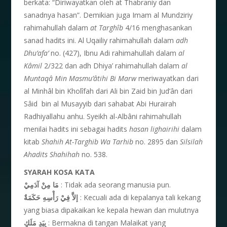
berkata: “Diriwayatkan oleh at Thabraniy dan
sanadnya hasan”. Demikian juga Imam al Mundziriy
rahimahullah dalam
at Targhîb
4/16 menghasankan
sanad hadits ini. Al Uqailiy rahimahullah dalam
adh
Dhu’afa’
no. (427), Ibnu Adi rahimahullah dalam
al
Kâmil
2/322 dan adh Dhiya’ rahimahullah dalam
al
Muntaqâ Min Masmu’âtihi Bi Marw
meriwayatkan dari
al Minhâl bin Kholîfah dari Ali bin Zaid bin Jud’ân dari
Sâid bin al Musayyib dari sahabat Abi Hurairah
Radhiyallahu anhu. Syeikh al-Albâni rahimahullah
menilai hadits ini sebagai hadits
hasan lighairihi
dalam
kitab
Shahih At-Targhib Wa Tarhib
no. 2895 dan
Silsilah
Ahadits Shahihah
no. 538.
SYARAH KOSA KATA
مَا مِنْ آدَمِيْ
: Tidak ada seorang manusia pun.
إلاَّ فِيْ رَأْسِهِ حَكَمَةٌ
: Kecuali ada di kepalanya tali kekang
yang biasa dipakaikan ke kepala hewan dan mulutnya
بِيَدِ مَلَكٍ
: Bermakna di tangan Malaikat yang