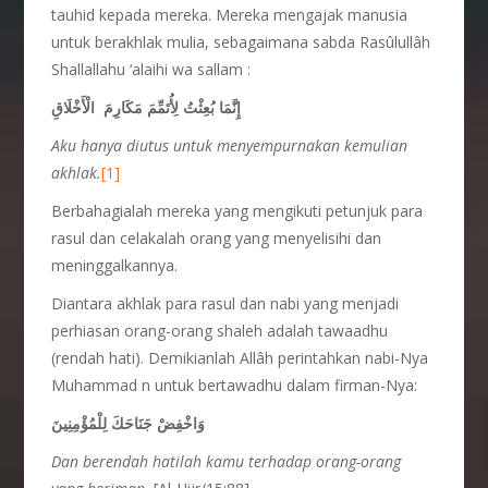
tauhid kepada mereka. Mereka mengajak manusia
untuk berakhlak mulia, sebagaimana sabda Rasûlullâh
Shallallahu ‘alaihi wa sallam :
إِنَّمَا بُعِثْتُ لِأُتَمِّمَ مَكَارِمَ الْأَخْلَاقِ
Aku hanya diutus untuk menyempurnakan kemulian
akhlak.
[1]
Berbahagialah mereka yang mengikuti petunjuk para
rasul dan celakalah orang yang menyelisihi dan
meninggalkannya.
Diantara akhlak para rasul dan nabi yang menjadi
perhiasan orang-orang shaleh adalah tawaadhu
(rendah hati). Demikianlah Allâh perintahkan nabi-Nya
Muhammad n untuk bertawadhu dalam firman-Nya:
وَاخْفِضْ جَنَاحَكَ لِلْمُؤْمِنِينَ
Dan berendah hatilah kamu terhadap orang-orang