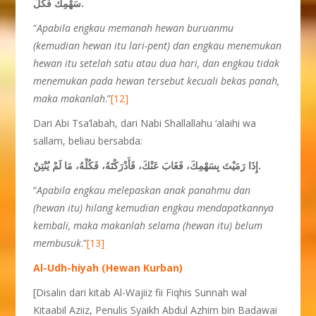
سَهْمِكَ فَكُلْ.
“
Apabila engkau memanah hewan buruanmu
(kemudian hewan itu lari-pent) dan engkau menemukan
hewan itu setelah satu atau dua hari, dan engkau tidak
menemukan pada hewan tersebut kecuali bekas panah,
maka makanlah
.”
[12]
Dari Abi Tsa’labah, dari Nabi Shallallahu ‘alaihi wa
sallam, beliau bersabda:
إِذَا رَمَيْتَ بِسَهْمِكَ، فَغَابَ عَنْكَ، فَأَدْرَكْتَهُ، فَكُلْهُ، مَا لَمْ يُنْتِنْ.
“
Apabila engkau melepaskan anak panahmu dan
(hewan itu) hilang kemudian engkau mendapatkannya
kembali, maka makanlah selama (hewan itu) belum
membusuk
.”
[13]
Al-Udh-hiyah (Hewan Kurban)
[Disalin dari kitab Al-Wajiiz fii Fiqhis Sunnah wal
Kitaabil Aziiz, Penulis Syaikh Abdul Azhim bin Badawai