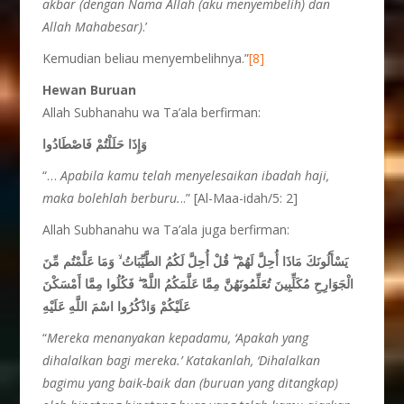
akbar (dengan Nama Allah (aku menyembelih) dan
Allah Mahabesar)
.’
Kemudian beliau menyembelihnya.”
[8]
Hewan Buruan
Allah Subhanahu wa Ta’ala berfirman:
وَإِذَا حَلَلْتُمْ فَاصْطَادُوا
“…
Apabila kamu telah menyelesaikan ibadah haji,
maka bolehlah berburu.
..” [Al-Maa-idah/5: 2]
Allah Subhanahu wa Ta’ala juga berfirman:
يَسْأَلُونَكَ مَاذَا أُحِلَّ لَهُمْ ۖ قُلْ أُحِلَّ لَكُمُ الطَّيِّبَاتُ ۙ وَمَا عَلَّمْتُم مِّنَ
الْجَوَارِحِ مُكَلِّبِينَ تُعَلِّمُونَهُنَّ مِمَّا عَلَّمَكُمُ اللَّهُ ۖ فَكُلُوا مِمَّا أَمْسَكْنَ
عَلَيْكُمْ وَاذْكُرُوا اسْمَ اللَّهِ عَلَيْهِ
“
Mereka menanyakan kepadamu, ‘Apakah yang
dihalalkan bagi mereka.’ Katakanlah, ‘Dihalalkan
bagimu yang baik-baik dan (buruan yang ditangkap)