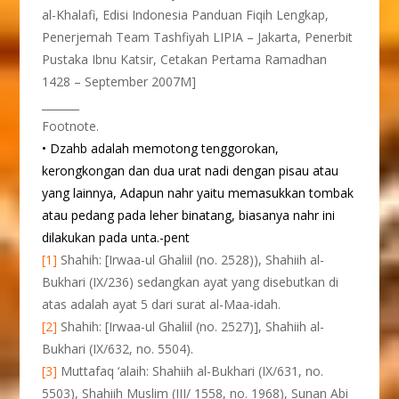
al-Khalafi, Edisi Indonesia Panduan Fiqih Lengkap,
Penerjemah Team Tashfiyah LIPIA – Jakarta, Penerbit
Pustaka Ibnu Katsir, Cetakan Pertama Ramadhan
1428 – September 2007M]
_______
Footnote.
• Dzahb adalah memotong tenggorokan,
kerongkongan dan dua urat nadi dengan pisau atau
yang lainnya, Adapun nahr yaitu memasukkan tombak
atau pedang pada leher binatang, biasanya nahr ini
dilakukan pada unta.-pent
[1]
Shahih: [Irwaa-ul Ghaliil (no. 2528)), Shahiih al-
Bukhari (IX/236) sedangkan ayat yang disebutkan di
atas adalah ayat 5 dari surat al-Maa-idah.
[2]
Shahih: [Irwaa-ul Ghaliil (no. 2527)], Shahiih al-
Bukhari (IX/632, no. 5504).
[3]
Muttafaq ‘alaih: Shahiih al-Bukhari (IX/631, no.
5503), Shahiih Muslim (III/ 1558, no. 1968), Sunan Abi