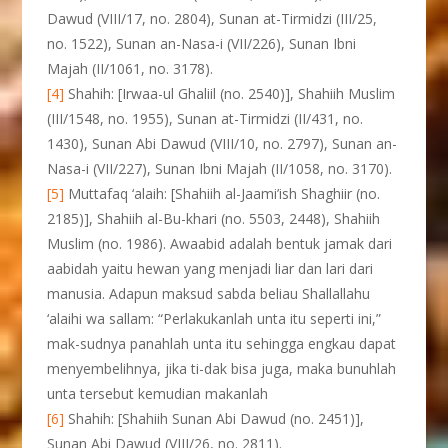
Dawud (VIII/17, no. 2804), Sunan at-Tirmidzi (III/25,
no. 1522), Sunan an-Nasa-i (VII/226), Sunan Ibni
Majah (II/1061, no. 3178).
[4]
Shahih: [Irwaa-ul Ghaliil (no. 2540)], Shahiih Muslim
(III/1548, no. 1955), Sunan at-Tirmidzi (II/431, no.
1430), Sunan Abi Dawud (VIII/10, no. 2797), Sunan an-
Nasa-i (VII/227), Sunan Ibni Majah (II/1058, no. 3170).
[5]
Muttafaq ‘alaih: [Shahiih al-Jaami’ish Shaghiir (no.
2185)], Shahiih al-Bu-khari (no. 5503, 2448), Shahiih
Muslim (no. 1986). Awaabid adalah bentuk jamak dari
aabidah yaitu hewan yang menjadi liar dan lari dari
manusia. Adapun maksud sabda beliau Shallallahu
‘alaihi wa sallam: “Perlakukanlah unta itu seperti ini,”
mak-sudnya panahlah unta itu sehingga engkau dapat
menyembelihnya, jika ti-dak bisa juga, maka bunuhlah
unta tersebut kemudian makanlah
[6]
Shahih: [Shahiih Sunan Abi Dawud (no. 2451)],
Sunan Abi Dawud (VIII/26, no. 2811).