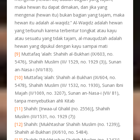
maka hewan itu dapat dimakan, dan jika yang
mengenai (hewan itu) bukan bagian yang tajam, maka
hewan itu adalah al-waqidz.” Al-Waqidz adalah hewan
yang terbunuh karena terbentur tongkat atau kayu
atau sesuatu yang tidak tajam, al-mauqudzah adalah
hewan yang dipukul dengan kayu sampai mati
[9]
Muttafaq ‘alaih: Shahiih al-Bukhari (IX/603, no.
5476), Shahiih Muslim (III/ 1529, no. 1929 (3)), Sunan
an-Nasa-i (VII/183).
[10]
Muttafaq ‘alaih: Shahiih al-Bukhari (IX/604, no.
5478), Shahiih Muslim (III/ 1532, no. 1930), Sunan Ibni
Majah (II/1069, no. 3207), Sunan an-Nasa-i (VII/ 81),
tanpa menyebutkan ahli Kitab
[11]
Shahih: [Irwaa-ul Ghaliil (no. 2556)], Shahiih
Muslim (III/1531, no. 1929 (7))
[12]
Shahih: [Mukhtashar Shahiih Muslim (no. 1239)],
Shahiih al-Bukhari (IX/610, no. 5484).
[13]
Shahih: [Mukhtashar Shahiih Muslim (no. 1242)],