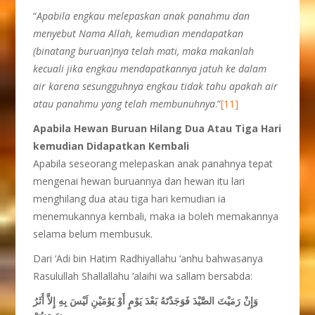
“
Apabila engkau melepaskan anak panahmu dan
menyebut Nama Allah, kemudian mendapatkan
(binatang buruan)nya telah mati, maka makanlah
kecuali jika engkau mendapatkannya jatuh ke dalam
air karena sesungguhnya engkau tidak tahu apakah air
atau panahmu yang telah membunuhnya
.”
[11]
Apabila Hewan Buruan Hilang Dua Atau Tiga Hari
kemudian Didapatkan Kembali
Apabila seseorang melepaskan anak panahnya tepat
mengenai hewan buruannya dan hewan itu lari
menghilang dua atau tiga hari kemudian ia
menemukannya kembali, maka ia boleh memakannya
selama belum membusuk.
Dari ‘Adi bin Hatim Radhiyallahu ‘anhu bahwasanya
Rasulullah Shallallahu ‘alaihi wa sallam bersabda:
وَإِنْ رَمَيْتَ الصَّيْدَ فَوَجَدْتَهُ بَعْدَ يَوْمٍ أَوْ يَوْمَيْنِ لَيْسَ بِهِ إِلاَّ أَثَرُ