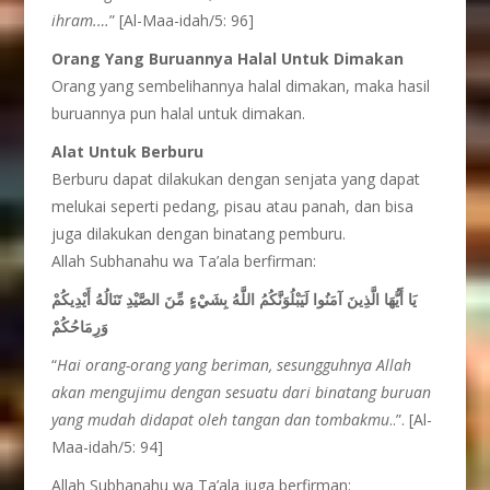
ihram.…
” [Al-Maa-idah/5: 96]
Orang Yang Buruannya Halal Untuk Dimakan
Orang yang sembelihannya halal dimakan, maka hasil
buruannya pun halal untuk dimakan.
Alat Untuk Berburu
Berburu dapat dilakukan dengan senjata yang dapat
melukai seperti pedang, pisau atau panah, dan bisa
juga dilakukan dengan binatang pemburu.
Allah Subhanahu wa Ta’ala berfirman:
يَا أَيُّهَا الَّذِينَ آمَنُوا لَيَبْلُوَنَّكُمُ اللَّهُ بِشَيْءٍ مِّنَ الصَّيْدِ تَنَالُهُ أَيْدِيكُمْ
وَرِمَاحُكُمْ
“
Hai orang-orang yang beriman, sesungguhnya Allah
akan mengujimu dengan sesuatu dari binatang buruan
yang mudah didapat oleh tangan dan tombakmu
..”. [Al-
Maa-idah/5: 94]
Allah Subhanahu wa Ta’ala juga berfirman: