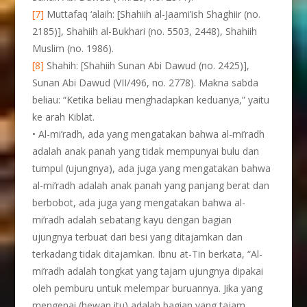
[7]
Muttafaq ‘alaih: [Shahiih al-Jaami’ish Shaghiir (no.
2185)], Shahiih al-Bukhari (no. 5503, 2448), Shahiih
Muslim (no. 1986).
[8]
Shahih: [Shahiih Sunan Abi Dawud (no. 2425)],
Sunan Abi Dawud (VII/496, no. 2778). Makna sabda
beliau: “Ketika beliau menghadapkan keduanya,” yaitu
ke arah Kiblat.
• Al-mi’radh, ada yang mengatakan bahwa al-mi’radh
adalah anak panah yang tidak mempunyai bulu dan
tumpul (ujungnya), ada juga yang mengatakan bahwa
al-mi’radh adalah anak panah yang panjang berat dan
berbobot, ada juga yang mengatakan bahwa al-
mi’radh adalah sebatang kayu dengan bagian
ujungnya terbuat dari besi yang ditajamkan dan
terkadang tidak ditajamkan. Ibnu at-Tin berkata, “Al-
mi’radh adalah tongkat yang tajam ujungnya dipakai
oleh pemburu untuk melempar buruannya. Jika yang
mengenai (hewan itu) adalah bagian yang tajam,