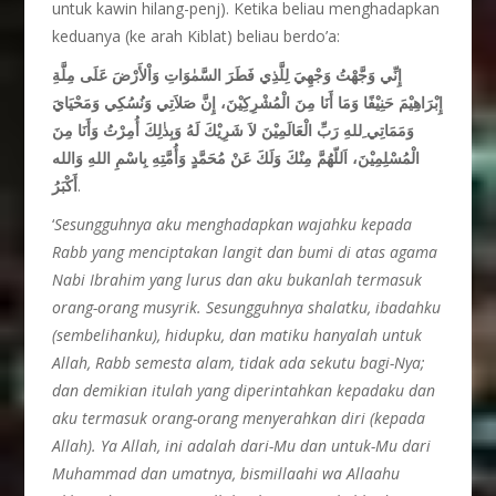
untuk kawin hilang-penj). Ketika beliau menghadapkan
keduanya (ke arah Kiblat) beliau berdo’a:
إِنِّي وَجَّهْتُ وَجْهِيَ لِلَّذِي فَطَرَ السَّمٰوَاتِ وَاْلأَرْضَ عَلَى مِلَّةِ
إِبْرَاهِيْمَ حَنِيْفًا وَمَا أَنَا مِنَ الْمُشْرِكِيْنَ، إِنَّ صَلاَتِي وَنُسُكِي وَمَحْيَايَ
وَمَمَاتِي ِللهِ رَبِّ الْعَالَمِيْنَ لاَ شَرِيْكَ لَهُ وَبِذٰلِكَ أُمِرْتُ وَأَنَا مِنَ
الْمُسْلِمِيْنَ، اَللّهُمَّ مِنْكَ وَلَكَ عَنْ مُحَمَّدٍ وَأُمَّتِهِ بِاسْمِ اللهِ وَالله
أَكْبَرُ
.
‘
Sesungguhnya aku menghadapkan wajahku kepada
Rabb yang menciptakan langit dan bumi di atas agama
Nabi Ibrahim yang lurus dan aku bukanlah termasuk
orang-orang musyrik. Sesungguhnya shalatku, ibadahku
(sembelihanku), hidupku, dan matiku hanyalah untuk
Allah, Rabb semesta alam, tidak ada sekutu bagi-Nya;
dan demikian itulah yang diperintahkan kepadaku dan
aku termasuk orang-orang menyerahkan diri (kepada
Allah). Ya Allah, ini adalah dari-Mu dan untuk-Mu dari
Muhammad dan umatnya, bismillaahi wa Allaahu