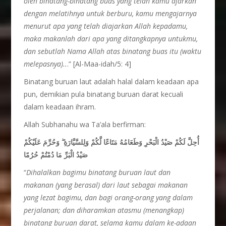
oleh binatang-binatang buas yang telah kamu ajarkan
dengan melatihnya untuk berburu, kamu mengajarnya
menurut apa yang telah diajarkan Allah kepadamu,
maka makanlah dari apa yang ditangkapnya untukmu,
dan sebutlah Nama Allah atas binatang buas itu (waktu
melepasnya)..
.” [Al-Maa-idah/5: 4]
Binatang buruan laut adalah halal dalam keadaan apa
pun, demikian pula binatang buruan darat kecuali
dalam keadaan ihram.
Allah Subhanahu wa Ta’ala berfirman:
أُحِلَّ لَكُمْ صَيْدُ الْبَحْرِ وَطَعَامُهُ مَتَاعًا لَّكُمْ وَلِلسَّيَّارَةِ ۖ وَحُرِّمَ عَلَيْكُمْ
صَيْدُ الْبَرِّ مَا دُمْتُمْ حُرُمًا
“
Dihalalkan bagimu binatang buruan laut dan
makanan (yang berasal) dari laut sebagai makanan
yang lezat bagimu, dan bagi orang-orang yang dalam
perjalanan; dan diharamkan atasmu (menangkap)
binatang buruan darat, selama kamu dalam ke-adaan