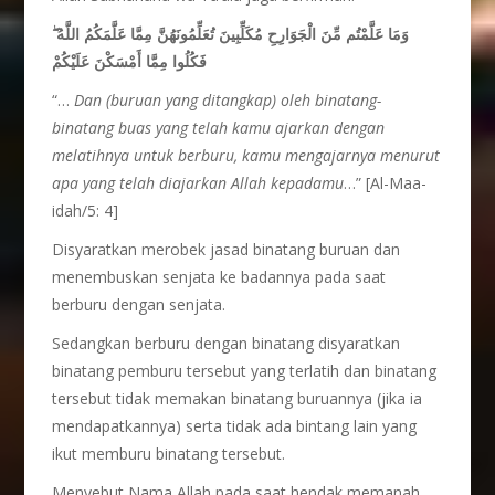
وَمَا عَلَّمْتُم مِّنَ الْجَوَارِحِ مُكَلِّبِينَ تُعَلِّمُونَهُنَّ مِمَّا عَلَّمَكُمُ اللَّهُ ۖ
فَكُلُوا مِمَّا أَمْسَكْنَ عَلَيْكُمْ
“…
Dan (buruan yang ditangkap) oleh binatang-
binatang buas yang telah kamu ajarkan dengan
melatihnya untuk berburu, kamu mengajarnya menurut
apa yang telah diajarkan Allah kepadamu
…” [Al-Maa-
idah/5: 4]
Disyaratkan merobek jasad binatang buruan dan
menembuskan senjata ke badannya pada saat
berburu dengan senjata.
Sedangkan berburu dengan binatang disyaratkan
binatang pemburu tersebut yang terlatih dan binatang
tersebut tidak memakan binatang buruannya (jika ia
mendapatkannya) serta tidak ada bintang lain yang
ikut memburu binatang tersebut.
Menyebut Nama Allah pada saat hendak memanah