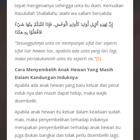
tepat mengenainya sehingga unta itu diam. Kemudian
Rasulullah Shallallahu ‘alaihi wa sallam bersabda:
إِنَّ لِهَذِهِ اْلإِبِلِ أَوَابِدَ كَأَوَابِدِ الْوَحْشِ، فَإِذَا غَلَبَكُمْ مِنْهَا شَيْءٌ
فَافْعَلُوْا بِهِ هكَذَا
.
“
Sesungguhnya unta ini mempunyai sifat liar seperti
sifat liar hewan liar, apabila ada unta yang lari lagi,
maka perlakukanlah unta itu seperti ini.
”
[5]
Cara Menyembelih Anak Hewan Yang Masih
Dalam Kandungan Induknya
Apabila ada anak hewan yang baru keluar dari perut
induk-nya dan masih dapat hidup, maka wajib
disembelih.
Apabila anak hewan itu keluar dalam keadaan sudah
mati, maka penyembelihan terhadap induknya
merupakan penyembelihan terhadap anak hewan itu
juga (bukan bangkai dan tidak perlu disembelih lagi).