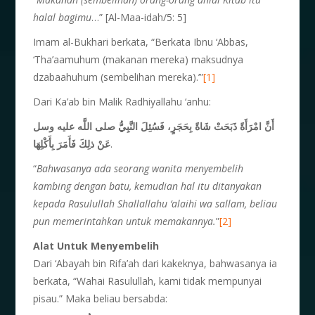
halal bagimu
…” [Al-Maa-idah/5: 5]
Imam al-Bukhari berkata, “Berkata Ibnu ‘Abbas,
‘Tha’aamuhum (makanan mereka) maksudnya
dzabaahuhum (sembelihan mereka).’”
[1]
Dari Ka’ab bin Malik Radhiyallahu ‘anhu:
أَنَّ امْرَأَةً ذَبَحَتْ شَاةً بِحَجَرٍ، فَسُئِلَ النَّبِيُّ صلى اللَّه عليه وسل
عَنْ ذلِكَ فَأَمَرَ بِأَكْلِهَا
.
“
Bahwasanya ada seorang wanita menyembelih
kambing dengan batu, kemudian hal itu ditanyakan
kepada Rasulullah Shallallahu ‘alaihi wa sallam, beliau
pun memerintahkan untuk memakannya.
”
[2]
Alat Untuk Menyembelih
Dari ‘Abayah bin Rifa’ah dari kakeknya, bahwasanya ia
berkata, “Wahai Rasulullah, kami tidak mempunyai
pisau.” Maka beliau bersabda: