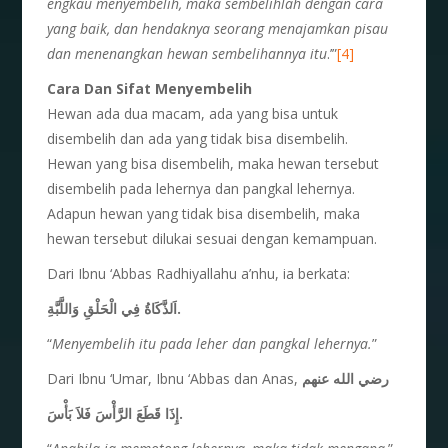
engkau menyembelih, maka sembelihlah dengan cara
yang baik, dan hendaknya seorang menajamkan pisau
dan menenangkan hewan sembelihannya itu
.’”
[4]
Cara Dan Sifat Menyembelih
Hewan ada dua macam, ada yang bisa untuk
disembelih dan ada yang tidak bisa disembelih.
Hewan yang bisa disembelih, maka hewan tersebut
disembelih pada lehernya dan pangkal lehernya.
Adapun hewan yang tidak bisa disembelih, maka
hewan tersebut dilukai sesuai dengan kemampuan.
Dari Ibnu ‘Abbas Radhiyallahu a’nhu, ia berkata:
اَلذَّكَاةُ فِي الْحَلْقِ وَاللَّبَّةِ.
“
Menyembelih itu pada leher dan pangkal lehernya.
”
Dari Ibnu ‘Umar, Ibnu ‘Abbas dan Anas,
رضي الله عنهم
إِذَا قَطَعَ الرَّأْسَ فَلاَ بَأْسَ.