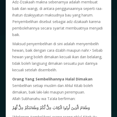
Adz-Dzakaah makna sebenarnya adalah membuat
baik dan wangi, di antara penggunaannya seperti raa-
ihatun dzakiyyatun maksudnya bau yang harum.
Penyembelihan disebut sebagai adz-dzakaah karena
pembolehannya secara syari’at membuatnya menjadi
baik.
Maksud penyembelihan di sini adalah menyembelih
hewan, baik dengan cara dzabh maupun nahr.• Sebab
hewan yang boleh dimakan kecuali ikan dan belalang,
tidak boleh langsung dimakan sesuatu pun darinya
kecuali setelah disembelih.
Orang Yang Sembelihannya Halal Dimakan
Sembelihan setiap muslim dan Ahlul Kitab boleh
dimakan, baik laki-laki maupun perempuan.
Allah Subhanahu wa Ta’ala berfirman:
وَطَعَامُ الَّذِينَ أُوتُوا الْكِتَابَ حِلٌّ لَّكُمْ وَطَعَامُكُمْ حِلٌّ لَّهُمْ
“
Makanan (sembelihan) orang-orang ahlul Kitab itu