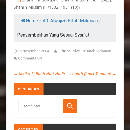
Shahiih Muslim (III/1532, 1931 (10)).
Home
/
A9. Alwajiz6 Kitab Makanan
/
Penyembelihan Yang Sesuai Syari’at
26 November 2004
A9. Alwajiz6 Kitab Makanan
Comments Off
←
Ketika Si Buah Hati Hadir
Laqiith (Anak Temuan)
→
PENCARIAN
CATEGORY