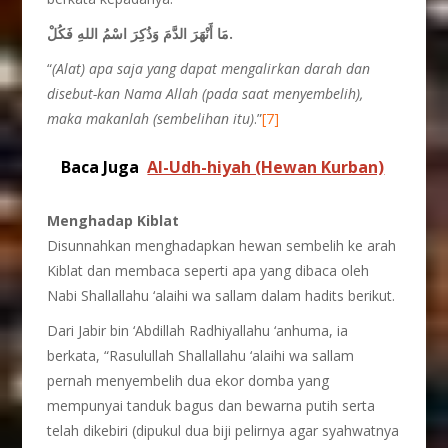
مَا أَنْهَرَ الدَّمَ وَذُكِرَ اسْمُ اللهِ فَكُلْ.
“
(Alat) apa saja yang dapat mengalirkan darah dan
disebut-kan Nama Allah (pada saat menyembelih),
maka makanlah (sembelihan itu)
.”
[7]
Baca Juga
Al-Udh-hiyah (Hewan Kurban)
Menghadap Kiblat
Disunnahkan menghadapkan hewan sembelih ke arah
Kiblat dan membaca seperti apa yang dibaca oleh
Nabi Shallallahu ‘alaihi wa sallam dalam hadits berikut.
Dari Jabir bin ‘Abdillah Radhiyallahu ‘anhuma, ia
berkata, “Rasulullah Shallallahu ‘alaihi wa sallam
pernah menyembelih dua ekor domba yang
mempunyai tanduk bagus dan bewarna putih serta
telah dikebiri (dipukul dua biji pelirnya agar syahwatnya