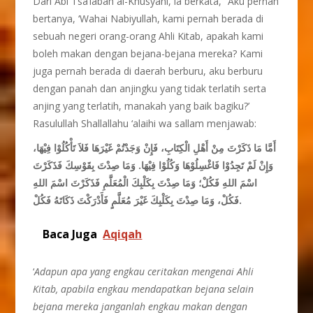
Dari Abi Tsa’labah al-Khusyani, ia berkata, “Aku pernah
bertanya, ‘Wahai Nabiyullah, kami pernah berada di
sebuah negeri orang-orang Ahli Kitab, apakah kami
boleh makan dengan bejana-bejana mereka? Kami
juga pernah berada di daerah berburu, aku berburu
dengan panah dan anjingku yang tidak terlatih serta
anjing yang terlatih, manakah yang baik bagiku?’
Rasulullah Shallallahu ‘alaihi wa sallam menjawab:
أَمَّا مَا ذَكَرْتَ مِنْ أَهْلِ الْكِتَابِ، فَإِنْ وَجَدْتُمْ غَيْرَهَا فَلاَ تَأْكُلُوْا فِيْهَا،
وَإِنْ لَمْ تَجِدُوْا فَاغْسِلُوْهَا وَكُلُوْا فِيْهَا. وَمَا صِدْتَ بِقَوْسِكَ فَذَكَرْتَ
اسْمَ اللهِ فَكُلْ؛ وَمَا صِدْتَ بِكَلْبِكَ الْمُعَلَّمِ فَذَكَرْتَ اسْمَ اللهِ
فَكُلْ، وَمَا صِدْتَ بِكَلْبِكَ غَيْرَ مُعَلَّمٍ فَأَدْرَكْتَ ذَكَاتَهُ فَكُلْ.
Baca Juga
Aqiqah
‘
Adapun apa yang engkau ceritakan mengenai Ahli
Kitab, apabila engkau mendapatkan bejana selain
bejana mereka janganlah engkau makan dengan