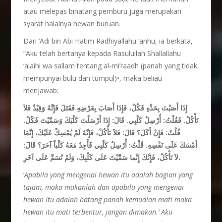
atau melepas binatang pemburu juga merupakan
syarat halalnya hewan buruan.
Dari ‘Adi bin Abi Hatim Radhiyallahu ‘anhu, ia berkata,
“Aku telah bertanya kepada Rasulullah Shallallahu
‘alaihi wa sallam tentang al-mi’raadh (panah yang tidak
mempunyai bulu dan tumpul)•, maka beliau
menjawab:
إِذَا أَصَبْتَ بِحَدِّهِ فَكُلْ، فَإِذَا أَصَابَ بِعَرْضِهِ فَقَتَلَ فَإِنَّهُ وَقِيْذٌ فَلاَ
تَأْكُلْ. فَقُلْتُ: أُرْسِلُ كَلْبِي. قَالَ: إِذَا أَرْسَلْتَ كَلْبَكَ وَسَمَّيْتَ فَكُلْ.
قُلْتُ: فَإِنْ أَكَلَ؟ قَالَ: فَلاَ تَأْكُلْ، فَإِنَّهُ لَمْ يُمْسِكْ عَلَيْكَ، إِنَّمَا
أَمْسَكَ عَلَى نَفْسِهِ. قُلْتُ: أُرْسِلُ كَلْبِي فَأَجِدُ مَعَهُ كَلْباً آخَرَ؟ قَالَ:
لاَ تَأْكُلْ، فَإِنَّكَ إِنَّما سَمَّيْتَ عَلَى كَلْبِكَ، وَلَمْ تُسَمِّ عَلَى آخَرِ.
‘
Apabila yang mengenai hewan itu adalah bagian yang
tajam, maka makanlah dan apabila yang mengenai
hewan itu adalah batang panah kemudian mati maka
hewan itu mati terbentur, jangan dimakan.’ Aku