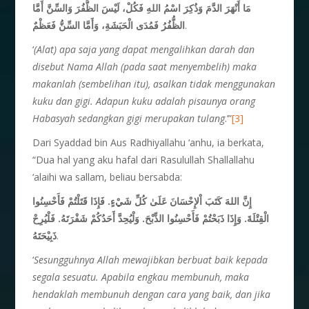
مَا أَنْهَرَ الدَّمَ وَذُكِرَ اسْمُ اللهِ فَكُلْ، لَيْسَ الظُّفُرَ وَالسِّنَّ أَمَّا
الظُّفُرُ فَمُدَى الْحَبَشَةِ، وَأَمَّا السِّنُّ فَعَظْمٌ
.
‘
(Alat) apa saja yang dapat mengalihkan darah dan
disebut Nama Allah (pada saat menyembelih) maka
makanlah (sembelihan itu), asalkan tidak menggunakan
kuku dan gigi. Adapun kuku adalah pisaunya orang
Habasyah sedangkan gigi merupakan tulang
.’”
[3]
Dari Syaddad bin Aus Radhiyallahu ‘anhu, ia berkata,
“Dua hal yang aku hafal dari Rasulullah Shallallahu
‘alaihi wa sallam, beliau bersabda:
إِنَّ اللهَ كَتَبَ اْلإِحْسَانَ عَلَىٰ كُلِّ شَيْءٍ. فَإِذَا قَتَلْتُمْ فَأَحْسِنُوا
الْقِتْلَةَ. وَإِذَا ذَبَحْتُمْ فَأَحْسِنُوا الذِّبْحَ. وَلْيُحِدَّ أَحَدُكُمْ شَفْرَتَهُ. فَلْيُرِحْ
ذَبِيْحَتَهُ
.
‘
Sesungguhnya Allah mewajibkan berbuat baik kepada
segala sesuatu. Apabila engkau membunuh, maka
hendaklah membunuh dengan cara yang baik, dan jika