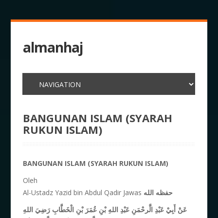
almanhaj
BANGUNAN ISLAM (SYARAH
RUKUN ISLAM)
BANGUNAN ISLAM (SYARAH RUKUN ISLAM)
Oleh
Al-Ustadz Yazid bin Abdul Qadir Jawas
حفظه الله
عَنْ أَبِيْ عَبْدِ الَّرحْمَنِ عَبْدِ اللهِ بْنِ عُمَرَ بْنِ الْخَطَّابِ رَضِيَ اللهِ