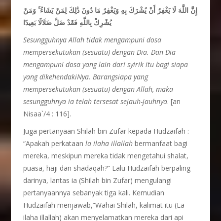
وَمَنْ
ۚ
إِنَّ اللَّهَ لَا يَغْفِرُ أَنْ يُشْرَكَ بِهِ وَيَغْفِرُ مَا دُونَ ذَٰلِكَ لِمَنْ يَشَاءُ
يُشْرِكْ بِاللَّهِ فَقَدْ ضَلَّ ضَلَالًا بَعِيدًا
Sesungguhnya Allah tidak mengampuni dosa
mempersekutukan (sesuatu) dengan Dia. Dan Dia
mengampuni dosa yang lain dari syirik itu bagi siapa
yang dikehendakiNya. Barangsiapa yang
mempersekutukan (sesuatu) dengan Allah, maka
sesungguhnya ia telah tersesat sejauh-jauhnya
. [an
Nisaa`/4 : 116].
Juga pertanyaan Shilah bin Zufar kepada Hudzaifah :
“Apakah perkataan
la ilaha illallah
bermanfaat bagi
mereka, meskipun mereka tidak mengetahui shalat,
puasa, haji dan shadaqah?” Lalu Hudzaifah berpaling
darinya, lantas ia (Shilah bin Zufar) mengulangi
pertanyaannya sebanyak tiga kali. Kemudian
Hudzaifah menjawab,”Wahai Shilah, kalimat itu (La
ilaha illallah) akan menyelamatkan mereka dari api