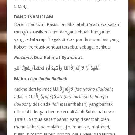
53,54].
BANGUNAN ISLAM
Dalam hadits ini Rasulullah Shallallahu ‘alaihi wa sallam
mengilustrasikan Islam dengan sebuah bangunan
yang tertata rapi. Tegak di atas pondasi-pondasi yang
kokoh. Pondasi-pondasi tersebut sebagai berikut.
Pertama
. Dua Kalimat Syahadat
.
أَشْهَدُ أَنْ لاَ إِلَهَ إلاَّ اللهُ وَأَشْهَدُ أَنَ مُحَمَّداً رَسُوْلُ اللهِ
Makna
Laa Ilaaha Illallaah
.
Makna dari kalimat
لاَ إِلَهَ إِلاَّ اللهُ
(
laa ilaaha illallaah
)
adalah
لاَ مَعْبُوْدَ بِحَقٍّ إِلاَّ اللهُ
(
laa ma’buda bi haqqin
ilallaah
), tidak ada
ilah
(sesembahan) yang berhak
diibadahi dengan benar kecuali Allah Subhanahu wa
Ta’ala . Semua sesembahan yang disembah oleh
manusia berupa malaikat, jin, manusia, matahari,
bulan, bintang, kubur, pohon, batu, kayu dan lainnya,