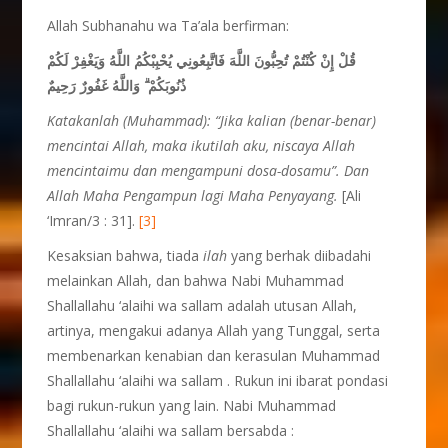
Allah Subhanahu wa Ta’ala berfirman:
قُلْ إِنْ كُنْتُمْ تُحِبُّونَ اللَّهَ فَاتَّبِعُونِي يُحْبِبْكُمُ اللَّهُ وَيَغْفِرْ لَكُمْ
وَاللَّهُ غَفُورٌ رَحِيمٌ
ۗ
ذُنُوبَكُمْ
Katakanlah (Muhammad): “Jika kalian (benar-benar)
mencintai Allah, maka ikutilah aku, niscaya Allah
men
cintaimu dan mengampuni dosa-dosamu”. Dan
Allah Maha
Pengampun lagi Maha Penyayang.
[Ali
‘Imran/3 : 31].
[3]
Kesaksian bahwa, tiada
ilah
yang berhak diibadahi
melainkan Allah, dan bahwa Nabi Muhammad
Shallallahu ‘alaihi wa sallam adalah utusan Allah,
artinya, mengakui adanya Allah yang Tunggal, serta
membenarkan kenabian dan kerasulan Muhammad
Shallallahu ‘alaihi wa sallam . Rukun ini ibarat pondasi
bagi rukun-rukun yang lain. Nabi Muhammad
Shallallahu ‘alaihi wa sallam bersabda :