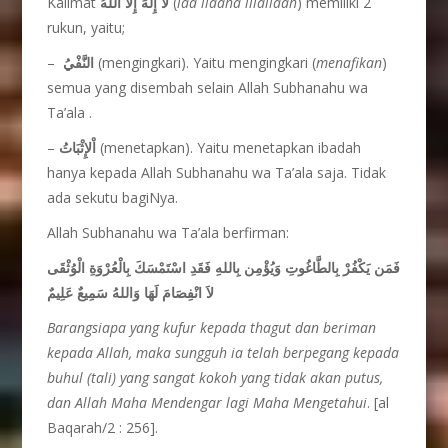
Kalimat
لاَ إِلَهَ إِلاَّ اللهُ
(
laa ilaaha illallaah
) memiliki 2
rukun, yaitu;
–
النَّفْيُ
(mengingkari). Yaitu mengingkari (
menafikan
)
semua yang disembah selain Allah Subhanahu wa
Ta’ala .
–
اْلإِثْبَاتُ
(menetapkan). Yaitu menetapkan ibadah
hanya kepada Allah Subhanahu wa Ta’ala saja. Tidak
ada sekutu bagiNya.
Allah Subhanahu wa Ta’ala berfirman:
فَمَن يَكْفُرْ بِالطَّاغُوتِ وَيُؤْمِن بِاللهِ فَقَدِ اسْتَمْسَكَ بِالْعُرْوَةِ الْوُثْقَى
لاَ انْفِصَامَ لَهَا وَاللهُ سَمِيعٌ عَلِيمٌ
Barangsiapa yang kufur kepada thagut dan beriman
kepada Allah, maka sungguh ia telah berpegang kepada
buhul (tali) yang sangat kokoh yang tidak akan putus,
dan Allah Maha Mendengar lagi Maha Mengetahui
. [al
Baqarah/2 : 256].