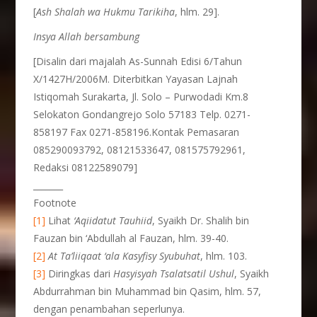
[
Ash Shalah wa Hukmu Tarikiha
, hlm. 29].
Insya Allah bersambung
[Disalin dari majalah As-Sunnah Edisi 6/Tahun
X/1427H/2006M. Diterbitkan Yayasan Lajnah
Istiqomah Surakarta, Jl. Solo – Purwodadi Km.8
Selokaton Gondangrejo Solo 57183 Telp. 0271-
858197 Fax 0271-858196.Kontak Pemasaran
085290093792, 08121533647, 081575792961,
Redaksi 08122589079]
_______
Footnote
[1]
Lihat
‘Aqiidatut Tauhiid
, Syaikh Dr. Shalih bin
Fauzan bin ‘Abdullah al Fauzan, hlm. 39-40.
[2]
At Ta’liiqaat ‘ala Kasyfisy Syubuhat
, hlm. 103.
[3]
Diringkas dari
Hasyisyah Tsalatsatil Ushul
, Syaikh
Abdurrahman bin Muhammad bin Qasim, hlm. 57,
dengan penambahan seperlunya.