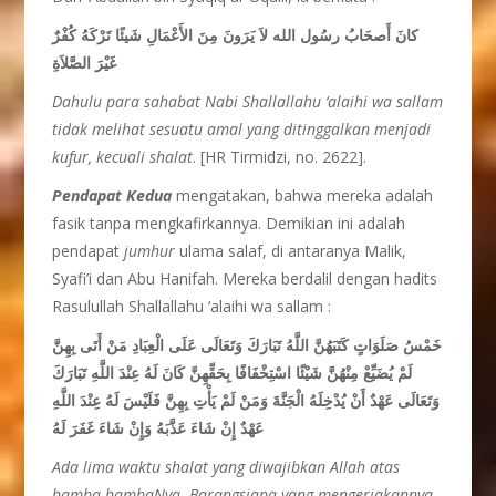
كانَ أَصحَابُ رسُول الله لاَ يَرَونَ مِنَ الأَعْمَالِ شَيئًا تَرْكَهُ كُفْرٌ
غَيْرَ الصَّلاَةِ
Dahulu para sahabat Nabi Shallallahu ‘alaihi wa sallam
tidak melihat sesuatu amal yang ditinggalkan menjadi
kufur, kecuali shalat
. [HR Tirmidzi, no. 2622].
Pendapat Kedua
mengatakan, bahwa mereka adalah
fasik tanpa mengkafirkannya. Demikian ini adalah
pendapat
jumhur
ulama salaf, di antaranya Malik,
Syafi’i dan Abu Hanifah. Mereka berdalil dengan hadits
Rasulullah Shallallahu ‘alaihi wa sallam :
خَمْسُ صَلَوَاتٍ كَتَبَهُنَّ اللَّهُ تَبَارَكَ وَتَعَالَى عَلَى الْعِبَادِ مَنْ أَتَى بِهِنَّ
لَمْ يُضَيِّعْ مِنْهُنَّ شَيْئًا اسْتِخْفَافًا بِحَقِّهِنَّ كَانَ لَهُ عِنْدَ اللَّهِ تَبَارَكَ
وَتَعَالَى عَهْدٌ أَنْ يُدْخِلَهُ الْجَنَّةَ وَمَنْ لَمْ يَأْتِ بِهِنَّ فَلَيْسَ لَهُ عِنْدَ اللَّهِ
عَهْدٌ إِنْ شَاءَ عَذَّبَهُ وَإِنْ شَاءَ غَفَرَ لَهُ
Ada
lima waktu shalat yang diwajibkan Allah atas
hamba-hambaNya. Barangsiapa yang mengerjakannya