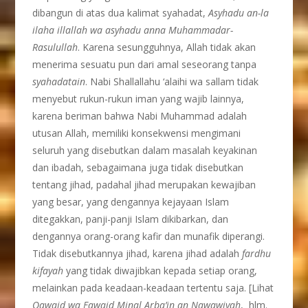
dibangun di atas dua kalimat syahadat,
Asyhadu an-la
ilaha illallah wa asyhadu anna Muhammadar-
Rasulullah
. Karena sesungguhnya, Allah tidak akan
menerima sesuatu pun dari amal seseorang tanpa
syahadatain
. Nabi Shallallahu ‘alaihi wa sallam tidak
menyebut rukun-rukun iman yang wajib lainnya,
karena beriman bahwa Nabi Muhammad adalah
utusan Allah, memiliki konsekwensi mengimani
seluruh yang disebutkan dalam masalah keyakinan
dan ibadah, sebagaimana juga tidak disebutkan
tentang jihad, padahal jihad merupakan kewajiban
yang besar, yang dengannya kejayaan Islam
ditegakkan, panji-panji Islam dikibarkan, dan
dengannya orang-orang kafir dan munafik diperangi.
Tidak disebutkannya jihad, karena jihad adalah
fardhu
kifayah
yang tidak diwajibkan kepada setiap orang,
melainkan pada keadaan-keadaan tertentu saja. [Lihat
Qawaid wa Fawaid Minal Arba’in an Nawawiyah
, hlm.