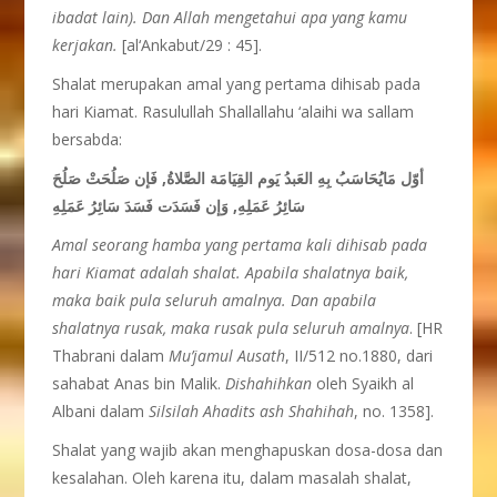
ibadat lain). Dan Allah mengetahui apa yang kamu
kerjakan.
[al‘Ankabut/29 : 45].
Shalat merupakan amal yang pertama dihisab pada
hari Kiamat. Rasulullah Shallallahu ‘alaihi wa sallam
bersabda:
أوّل مَايُحَاسَبُ بِهِ العَبدُ يَوم القِيَامَة الصَّلاةُ, فَإن صَلُحَتْ صَلُحَ
سَائِرُ عَمَلِهِ, وَإن فَسَدَت فَسَدَ سَائِرُ عَمَلِهِ
Amal seorang hamba yang pertama kali dihisab pada
hari Kiamat adalah shalat. Apabila shalatnya baik,
maka baik pula seluruh amalnya. Dan apabila
shalatnya rusak, maka rusak pula seluruh amalnya
. [HR
Thabrani dalam
Mu’jamul Ausath
, II/512 no.1880, dari
sahabat Anas bin Malik.
Dishahihkan
oleh Syaikh al
Albani dalam
Silsilah Ahadits ash Shahihah
, no. 1358].
Shalat yang wajib akan menghapuskan dosa-dosa dan
kesalahan. Oleh karena itu, dalam masalah shalat,