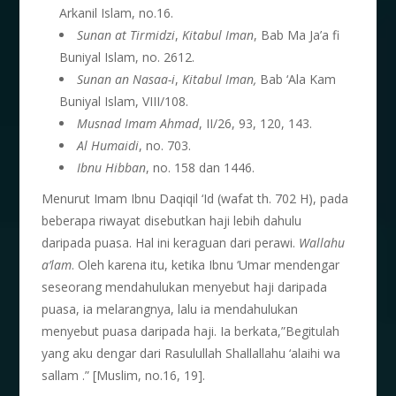
Arkanil Islam, no.16.
Sunan at Tirmidzi
,
Kitabul Iman
, Bab Ma Ja’a fi
Buniyal Islam, no. 2612.
Sunan an Nasaa-i
,
Kitabul Iman,
Bab ‘Ala Kam
Buniyal Islam, VIII/108.
Musnad Imam Ahmad
, II/26, 93, 120, 143.
Al Humaidi
, no. 703.
Ibnu Hibban
, no. 158 dan 1446.
Menurut Imam Ibnu Daqiqil ‘Id (wafat th. 702 H), pada
beberapa riwayat disebutkan haji lebih dahulu
daripada puasa. Hal ini keraguan dari perawi.
Wallahu
a’lam
. Oleh karena itu, ketika Ibnu ‘Umar mendengar
seseorang mendahulukan menyebut haji daripada
puasa, ia melarangnya, lalu ia mendahulukan
menyebut puasa daripada haji. Ia berkata,”Begitulah
yang aku dengar dari Rasulullah Shallallahu ‘alaihi wa
sallam .” [Muslim, no.16, 19].