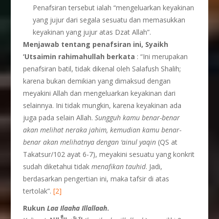
Penafsiran tersebut ialah “mengeluarkan keyakinan
yang jujur dari segala sesuatu dan memasukkan
keyakinan yang jujur atas Dzat Allah”.
Menjawab tentang penafsiran ini, Syaikh
‘Utsaimin
rahimahullah
berkata
: “Ini merupakan
penafsiran batil, tidak dikenal oleh Salafush Shalih;
karena bukan demikian yang dimaksud dengan
meyakini Allah dan mengeluarkan keyakinan dari
selainnya. Ini tidak mungkin, karena keyakinan ada
juga pada selain Allah.
Sungguh kamu benar-benar
akan melihat neraka jahim, kemudian kamu benar-
benar akan melihatnya dengan ‘ainul yaqin
(QS at
Takatsur/102 ayat 6-7), meyakini sesuatu yang konkrit
sudah diketahui tidak
menafikan tauhid
. Jadi,
berdasarkan pengertian ini, maka tafsir di atas
tertolak”.
[2]
Rukun
Laa Ilaaha Illallaah
.