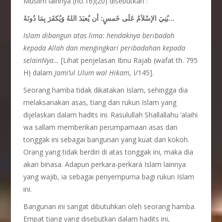
Muslim lainnya (no.16)(20) disebutkan :
بُنِيَ الإسْلاَمُ عَلَى خَمسٍ: أن يُعبَدَ اللهُ وَيُكفَرَ بِمَا دُونَهُ…
Islam dibangun atas lima: hendaknya beribadah
kepada Allah dan mengingkari peribadahan kepada
selainNya…
[Lihat penjelasan Ibnu Rajab (wafat th. 795
H) dalam
Jami’ul Ulum wal Hikam
, I/145].
Seorang hamba tidak dikatakan Islam, sehingga dia
melaksanakan asas, tiang dan rukun Islam yang
dijelaskan dalam hadits ini. Rasulullah Shallallahu ‘alaihi
wa sallam memberikan perumpamaan asas dan
tonggak ini sebagai bangunan yang kuat dan kokoh.
Orang yang tidak berdiri di atas tonggak ini, maka dia
akan binasa. Adapun perkara-perkara Islam lainnya
yang wajib, ia sebagai penyempurna bagi rukun Islam
ini.
Bangunan ini sangat dibutuhkan oleh seorang hamba.
Empat tiang yang disebutkan dalam hadits ini,