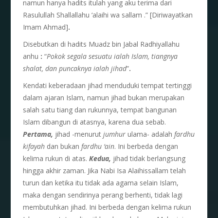
namun hanya hadits itulah yang aku terima dari
Rasulullah Shallallahu ‘alaihi wa sallam .” [Diriwayatkan
Imam Ahmad]
.
Disebutkan di hadits Muadz bin Jabal Radhiyallahu
anhu
:
“
Pokok segala sesuatu ialah Islam, tiangnya
shalat, dan puncaknya ialah jihad
”
.
Kendati keberadaan jihad menduduki tempat tertinggi
dalam ajaran Islam, namun jihad bukan merupakan
salah satu tiang dan rukunnya, tempat bangunan
Islam dibangun di atasnya, karena dua sebab.
Pertama,
jihad -menurut
jumhur
ulama- adalah
fardhu
kifayah
dan bukan
fardhu ‘ain
. Ini berbeda dengan
kelima rukun di atas.
Kedua,
jihad tidak berlangsung
hingga akhir zaman. Jika Nabi Isa Alaihissallam telah
turun dan ketika itu tidak ada agama selain Islam,
maka dengan sendirinya perang berhenti, tidak lagi
membutuhkan jihad. Ini berbeda dengan kelima rukun