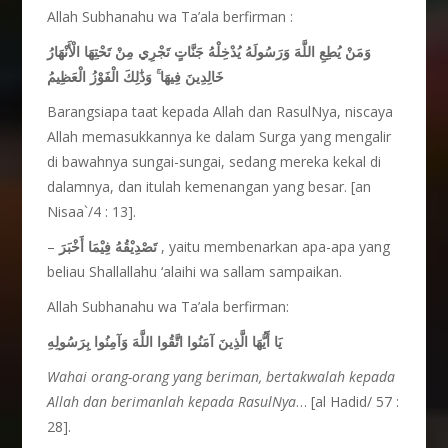
Allah Subhanahu wa Ta’ala berfirman :
وَمَنْ يُطِعِ اللَّهَ وَرَسُولَهُ يُدْخِلْهُ جَنَّاتٍ تَجْرِي مِنْ تَحْتِهَا الْأَنْهَارُ
وَذَٰلِكَ الْفَوْزُ الْعَظِيمُ
ۚ
خَالِدِينَ فِيهَا
Barangsiapa taat kepada Allah dan RasulNya, niscaya
Allah memasukkannya ke dalam Surga yang mengalir
di bawahnya sungai-sungai, sedang mereka kekal di
dalamnya, dan itulah kemenangan yang besar. [an
Nisaa`/4 : 13].
–
تَصْدِيْقُهُ فِيْمَا أَخْبَرَ
, yaitu membenarkan apa-apa yang
beliau Shallallahu ‘alaihi wa sallam sampaikan.
Allah Subhanahu wa Ta’ala berfirman:
يَا أَيُّهَا الَّذِينَ آمَنُوا اتَّقُوا اللَّهَ وَآمِنُوا بِرَسُولِهِ
Wahai orang-orang yang beriman, bertakwalah kepada
Allah dan berimanlah kepada RasulNya
… [al Hadid/ 57 :
28].