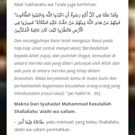
Allah Subhanahu wa Ta’ala juga berfirman:
ۖ
وَلَقَدْ بَعَثْنَا فِي كُلِّ أُمَّةٍ رَسُولًا أَنِ اعْبُدُوا اللَّهَ وَاجْتَنِبُوا الطَّاغُوتَ
فَسِيرُوا فِي
ۚ
فَمِنْهُمْ مَنْ هَدَى اللَّهُ وَمِنْهُمْ مَنْ حَقَّتْ عَلَيْهِ الضَّلَالَةُ
الْأَرْضِ فَانْظُرُوا كَيْفَ كَانَ عَاقِبَةُ الْمُكَذِّبِينَ
Dan sesungguhnya Kami telah
mengutus Rasul pada
tiap-tiap umat (untuk menyerukan),”Beribadahlah
kepada Allah (saja), dan jauhilah thagut, kemudian di
antara mereka ada yang diberi petunjuk oleh Allah dan
ada pula di antara mereka yang tetap dalam
kesesatan. Maka berjalanlah kamu di muka bumi dan
perhatikanlah bagaimana kesudahan orang-orang yang
mendustakan (rasul-rasul).
” [an Nahl/16 : 36].
Makna Dari Syahadat Muhammad Rasulullah
Shallallahu ‘alaihi wa sallam
.
–
طَاعَتُهُ فِيْمَا أَمَرَ
, yaitu mentaati yang beliau Shallallahu
‘alaihi wa sallam perintahkan.