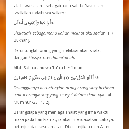
‘alaihi wa sallam ,sebagaimana sabda Rasulullah
Shallallahu ‘alaihi wa sallam :
صَلُّوا كمَا رَأيتُمُونِى أُصَلَّي
Shalatlah, sebagaimana kalian melihat aku shalat
. [HR
Bukhari].
Beruntunglah orang yang melaksanakan shalat
dengan
khusyu
` dan
thuma’ninah
.
Allah Subhanahu wa Ta’ala berfirman:
الَّذِينَ هُمْ فِي صَلَاتِهِمْ خَاشِعُونَ
﴿١﴾
قَدْ أَفْلَحَ الْمُؤْمِنُونَ
Sesungguhnya beruntunglah orang-orang yang beriman.
(Yaitu) orang-orang yang khusyu` dalam shalatnya.
[al
Mu’minun/23 : 1, 2].
Barangsiapa yang menjaga shalat yang lima waktu,
maka pada hari kiamat, ia akan mendapatkan cahaya,
petunjuk dan keselamatan. Dia dijanjikan oleh Allah