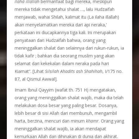
ilaha illallah
bermanfaat bagi mereka, meskipun
mereka tidak mengetahui shalat …, lalu Hudzaifah
menjawab, wahai Shilah, kalimat itu (La ilaha illallah)
akan menyelamatkan mereka dari api neraka,’
perkataan ini diucapkannya tiga kali. Ini merupakan
penyataan dari Hudzaifah bahwa, orang yang
meninggalkan shalat dan selainnya dari rukun-rukun, ia
tidak kafir ; bahkan dia seorang muslim yang akan
selamat dari kekekalan dalam neraka pada hari
Kiamat”. [Lihat
Silsilah Ahadits ash Shahihah
, I/175 no.
87, al Qismul Awwal].
Imam Ibnul Qayyim (wafat th. 751 H) mengatakan,
orang yang meninggalkan shalat wajib, maka dia telah
melakukan dosa besar yang paling besar. Dosanya,
lebih besar di sisi Allah dari membunuh, mengambil
harta, berzina, mencuri dan minum
khamr
. Orang yang
meninggalkan shalat wajib, ia akan mendapat
kemurkaan Allah dan dihinakan di dunia dan akhirat.