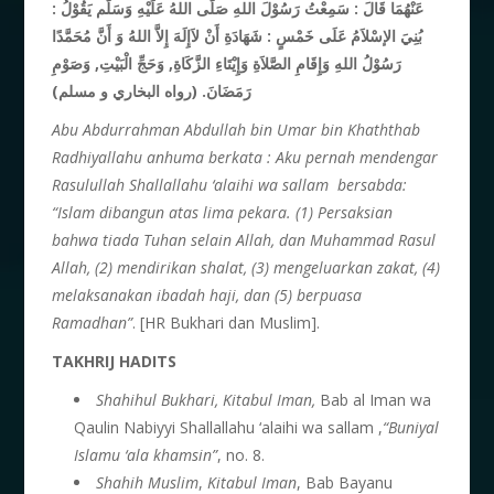
عَنْهُمَا قَالَ : سَمِعْتُ رَسُوْلَ اللهِ صَلَّى اللهُ عَلَيْهِ وَسَلَّم يَقُوْلُ :
بُنِيَ الإسْلاَمُ عَلَى خَمْسٍ : شَهَادَةِ أَنْ لاَإِلَهَ إِلاَّ اللهُ وَ أَنَّ مُحَمَّدًا
رَسُوْلُ اللهِ وَإِقَامِ الصَّلاَةِ وَإِيْتَاءِ الزَّكَاةِ, وَحَجِّ الْبَيْتِ, وَصَوْمِ
رَمَضَانَ. (رواه البخاري و مسلم)
Abu Abdurrahman Abdullah bin Umar bin Khaththab
Radhiyallahu anhuma
berkata : Aku pernah mendengar
Rasulu
l
lah Shallallahu ‘alaihi wa sallam bersabda:
“Islam dibangun atas lima pekara. (1) Persaksian
bahwa tiada Tuhan selain Allah, dan Muhammad Rasul
Allah, (2) mendirikan shalat, (3) mengeluarkan zakat, (4)
melaksanakan ibadah haji, dan (5) berpuasa
Ramadhan”
. [HR Bukhari dan Muslim].
TAKHRIJ HADITS
Shahihul Bukhari,
Kitabul Iman,
Bab al Iman wa
Qaulin Nabiyyi Shallallahu ‘alaihi wa sallam ,
“Buniyal
Islamu ‘ala khamsin”
, no. 8.
Shahih Muslim
,
Kitabul Iman
, Bab Bayanu