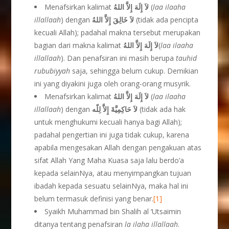
Menafsirkan kalimat
لاَ إِلَهَ إِلاَّ اللهُ
(
laa ilaaha
illallaah
) dengan
لاَ خَالِقَ إِلاَّ اللهُ
(tidak ada pencipta
kecuali Allah); padahal makna tersebut merupakan
bagian dari makna kalimat
لاَ إِلَهَ إِلاَّ اللهُ
(
laa ilaaha
illallaah
). Dan penafsiran ini masih berupa
tauhid
rububiyyah
saja, sehingga belum cukup. Demikian
ini yang diyakini juga oleh orang-orang musyrik.
Menafsirkan kalimat
لاَ إِلَهَ إِلاَّ اللهُ
(
laa
ilaaha
illallaah
) dengan
لاَ حَاكِمِيَّةَ إِلاَّ لِلّه
(tidak ada hak
untuk menghukumi kecuali hanya bagi Allah);
padahal pengertian ini juga tidak cukup, karena
apabila mengesakan Allah dengan pengakuan atas
sifat Allah Yang Maha Kuasa saja lalu berdo’a
kepada selainNya, atau menyimpangkan tujuan
ibadah kepada sesuatu selainNya, maka hal ini
belum termasuk definisi yang benar.
[1]
Syaikh Muhammad bin Shalih al ‘Utsaimin
ditanya tentang penafsiran
la ilaha illallaah
.