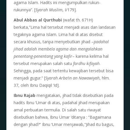
agama Islam. Hadits ini mengumpulkan rukun-
rukunnya”. [
Syarah Muslim
, I/179].
Abul Abbas al Qurthubi
(wafat th. 671H)
berkata,”Lima hal tersebut menjadi asas dan landasan
tegaknya agama Islam. Lima hal di atas disebut
secara khusus, tanpa menyebutkan jihad –
padahal
jihad adalah membela agama dan mengalahkan
penentang-penentang yang kafir
– karena kelima hal
tersebut merupakan salah satu
fardhu kifayah
.
Sehingga, pada saat tertentu kewajiban tersebut bisa
menjadi gugur.” [
Syarah Arba’in an Nawawiyah
, hlm.
37, oleh Ibnu Daqiqil ‘Id].
Ibnu Rajab
mengatakan, jihad tidak disebutkan pada
hadits Ibnu ‘Umar di atas, padahal jihad merupakan
amal perbuatan termulia. Di salah satu riwayat
disebutkan bahwa, Ibnu Umar ‘ditanya : “Bagaimana
dengan jihad?” Ibnu ‘Umar menjawab,”Jihad itu bagus,