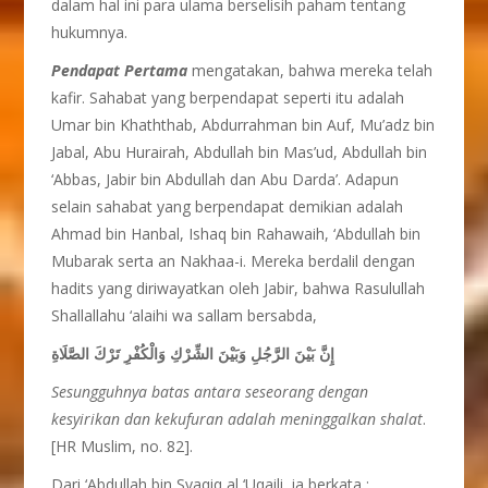
dalam hal ini para ulama berselisih paham tentang
hukumnya.
Pendapat Pertama
mengatakan, bahwa mereka telah
kafir. Sahabat yang berpendapat seperti itu adalah
Umar bin Khaththab, Abdurrahman bin Auf, Mu’adz bin
Jabal, Abu Hurairah, Abdullah bin Mas’ud, Abdullah bin
‘Abbas, Jabir bin Abdullah dan Abu Darda’. Adapun
selain sahabat yang berpendapat demikian adalah
Ahmad bin Hanbal, Ishaq bin Rahawaih, ‘Abdullah bin
Mubarak serta an Nakhaa-i. Mereka berdalil dengan
hadits yang diriwayatkan oleh Jabir, bahwa Rasulullah
Shallallahu ‘alaihi wa sallam bersabda,
إِنَّ بَيْنَ الرَّجُلِ وَبَيْنَ الشِّرْكِ وَالْكُفْرِ تَرْكَ الصَّلَاةِ
Sesungguhnya batas antara seseorang dengan
kesyirikan dan kekufuran adalah meninggalkan shalat
.
[HR Muslim, no. 82].
Dari ‘Abdullah bin Syaqiq al ‘Uqaili, ia berkata :