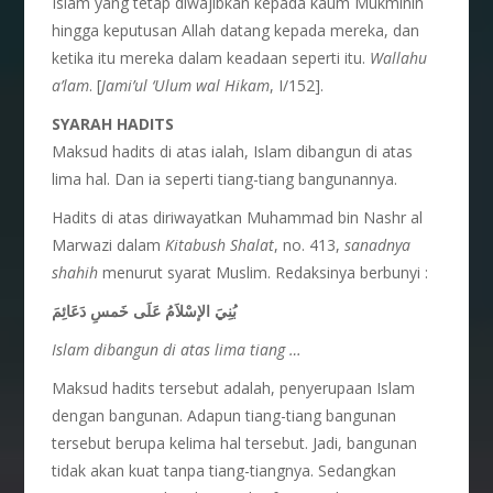
Islam yang tetap diwajibkan kepada kaum Mukminin
hingga keputusan Allah datang kepada mereka, dan
ketika itu mereka dalam keadaan seperti itu.
Wallahu
a’lam
. [
Jami’ul ‘Ulum wal Hikam
, I/152].
SYARAH HADITS
Maksud hadits di atas ialah, Islam dibangun di atas
lima hal. Dan ia seperti tiang-tiang bangunannya.
Hadits di atas diriwayatkan Muhammad bin Nashr al
Marwazi dalam
Kitabush Shalat
, no. 413,
sanadnya
shahih
menurut syarat Muslim. Redaksinya berbunyi :
بُنِيَ الإسْلاَمُ عَلَى خَمسِ دَعَائِمَ
Islam dibangun di atas lima tiang …
Maksud hadits tersebut adalah, penyerupaan Islam
dengan bangunan. Adapun tiang-tiang bangunan
tersebut berupa kelima hal tersebut. Jadi, bangunan
tidak akan kuat tanpa tiang-tiangnya. Sedangkan