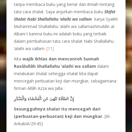
tanpa membaca buku yang benar dan ilmiah tentang
tata cara shalat. Saya anjurkan membaca buku
Shifat
Shalat Nabi Shallallahu ‘alaihi wa sallam
karya Syaikh
Muhammad Shallallahu ‘alaihi wa sallamashiruddin al-
Albani t karena buku ini adalah buku yang terbaik
dalam pembahasan tata cara shalat Nabi Shallallahu
‘alaihi wa sallam .
[11]
Kita
wajib ikhlas dan mencontoh Sunnah
Rasûlullâh Shallallahu ‘alaihi wa sallam
dalam
melakukan shalat sehingga shalat kita dapat
mencegah perbuatan keji dan mungkar, sebagaimana
firman Allâh Azza wa Jalla :
إِنَّ الصَّلَاةَ تَنْهَىٰ عَنِ الْفَحْشَاءِ وَالْمُنْكَرِ
Sesung
guhnya shalat itu mencegah dari
(perbuatan-perbuatan) keji dan mungkar.
[Al-
Ankabût/29:45]