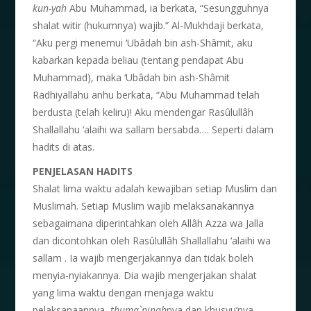
kun-yah
Abu Muhammad, ia berkata, “Sesungguhnya
shalat witir (hukumnya) wajib.” Al-Mukhdaji berkata,
“Aku pergi menemui ‘Ubâdah bin ash-Shâmit, aku
kabarkan kepada beliau (tentang pendapat Abu
Muhammad), maka ‘Ubâdah bin ash-Shâmit
Radhiyallahu anhu berkata, “Abu Muhammad telah
berdusta (telah keliru)! Aku mendengar Rasûlullâh
Shallallahu ‘alaihi wa sallam bersabda…. Seperti dalam
hadits di atas.
P
ENJELASAN HADITS
Shalat lima waktu adalah kewajiban setiap Muslim dan
Muslimah. Setiap Muslim wajib melaksanakannya
sebagaimana diperintahkan oleh Allâh Azza wa Jalla
dan dicontohkan oleh Rasûlullâh Shallallahu ‘alaihi wa
sallam . Ia wajib mengerjakannya dan tidak boleh
menyia-nyiakannya. Dia wajib mengerjakan shalat
yang lima waktu dengan menjaga waktu
pelaksanaannya,
thuma`ninah
nya dan khusyu’nya.