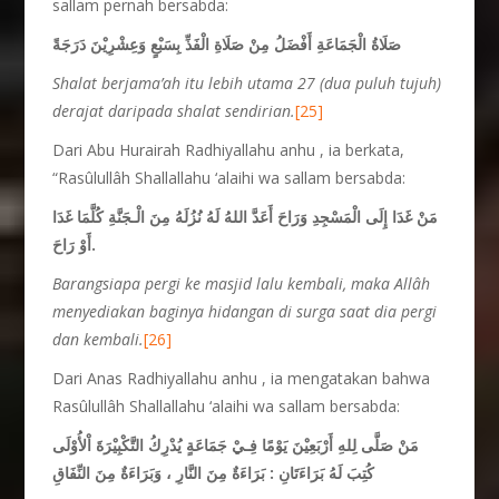
sallam pernah bersabda:
صَلَاةُ الْجَمَاعَةِ أَفْضَلُ مِنْ صَلَاةِ الْفَذِّ بِسَبْعٍ وَعِشْرِيْنَ دَرَجَةً
Shalat berjama’ah itu
lebih utama 27 (dua puluh tujuh)
derajat daripada shalat sendirian.
[25]
Dari Abu Hurairah Radhiyallahu anhu , ia berkata,
“Rasûlullâh Shallallahu ‘alaihi wa sallam bersabda:
مَنْ غَدَا إِلَى الْمَسْجِدِ وَرَاحَ أَعَدَّ اللهُ لَهُ نُزُلَهُ مِنَ الْـجَنَّةِ كُلَّمَا
غَدَا
أَوْ رَاحَ.
Barangsiapa pergi ke masjid lalu kembali, maka Allâh
menyediakan baginya hidangan di surga saat dia pergi
dan kembali.
[26]
Dari Anas Radhiyallahu anhu , ia mengatakan bahwa
Rasûlullâh Shallallahu ‘alaihi wa sallam bersabda:
مَنْ صَلَّى لِلهِ أَرْبَعِيْنَ يَوْمًا فِـيْ جَمَاعَةٍ يُدْرِكُ التَّكْبِيْرَةَ اْلأُوْلَى
كُتِبَ لَهُ بَرَاءَتَانِ : بَرَاءَةٌ مِنَ النَّارِ ، وَبَرَاءَةٌ مِنَ النِّفَاقِ