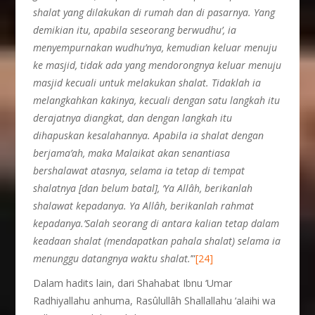
shalat yang dilakukan di rumah dan di pasarnya. Yang
demikian itu, apabila seseorang berwudhu’, ia
menyempurnakan wudhu’nya, kemudian keluar menuju
ke masjid, tidak ada yang mendorongnya keluar menuju
masjid kecuali untuk melakukan shalat. Tidaklah ia
melangkahkan kakinya, kecuali dengan satu langkah itu
derajatnya diangkat, dan dengan langkah itu
dihapuskan kesalahannya. Apabila ia shalat dengan
berjama’ah, maka Malaikat akan senantiasa
bershalawat atasnya, selama ia tetap di tempat
shalatnya [dan belum batal], ‘Ya Allâh, berikanlah
shalawat kepadanya. Ya Allâh, berikanlah rahmat
kepadanya.’Salah seorang di antara kalian tetap dalam
keadaan shalat (mendapatkan pahala shalat) selama ia
menunggu datangnya waktu shalat.
’”
[24]
Dalam hadits lain, dari Shahabat Ibnu ‘Umar
Radhiyallahu anhuma, Rasûlullâh Shallallahu ‘alaihi wa