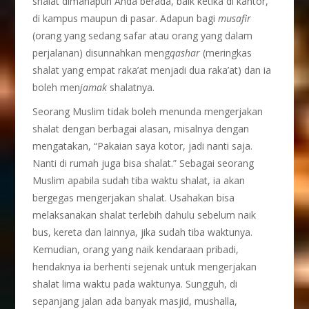
shalat dimanapun Anda berada, baik ketika di kantor,
di kampus maupun di pasar. Adapun bagi
musafir
(orang yang sedang safar atau orang yang dalam
perjalanan) disunnahkan meng
qashar
(meringkas
shalat yang empat raka’at menjadi dua raka’at) dan ia
boleh men
jamak
shalatnya.
Seorang Muslim tidak boleh menunda mengerjakan
shalat dengan berbagai alasan, misalnya dengan
mengatakan, “Pakaian saya kotor, jadi nanti saja.
Nanti di rumah juga bisa shalat.” Sebagai seorang
Muslim apabila sudah tiba waktu shalat, ia akan
bergegas mengerjakan shalat. Usahakan bisa
melaksanakan shalat terlebih dahulu sebelum naik
bus, kereta dan lainnya, jika sudah tiba waktunya.
Kemudian, orang yang naik kendaraan pribadi,
hendaknya ia berhenti sejenak untuk mengerjakan
shalat lima waktu pada waktunya. Sungguh, di
sepanjang jalan ada banyak masjid, mushalla,