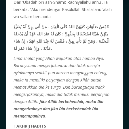
Dari ‘Ubadah bin ash-Shâmit Radhiyallahu anhu , ia
berkata, “Aku mendengar Rasûlullâh Shallallahu ‘alaihi
wa sallam bersabda:
خَمْسُ صَلَوَاتٍ كَتَبَهُنَّ اللهُ عَلَى الْعِبَادِ ، مَنْ أَتَىٰ بِهِنَّ لَمْ يُضَيِّعْ
مِنْهُنَّ شَيْئًا اسْتِخْفَافًا بِحَقِّهِنَّ ؛ كَانَ لَهُ عِنْدَ اللهِ عَهْدٌ أَنْ يُدْخِلَهُ
الْـجَنَّـةَ ، وَمَنْ لَمْ يَأْتِ بِهِنَّ ، فَلَيْسَ لَهُ عِنْدَ اللهِ عَهْدٌ ، إِنْ شَاءَ
عَذَّبَهُ ، وَإِنْ شَاءَ غَفَرَ لَهُ.
Lima shalat yang Allâh wajibkan atas hamba-
Nya.
Barangsiapa mengerjakannya dan tidak
menyia-
nyiakannya sedikit pun karena menganggap
enteng,
maka ia memiliki perjanjian dengan Allâh untuk
memasukkan dia ke surga. Dan barangsiapa tidak
mengerjakannya, maka dia tidak memiliki perjanjian
dengan Allâh.
Jika Allâh berkehendak,
maka Dia
mengadzabnya dan jika Dia berkehendak Dia
mengampuninya
.
T
AKHRIJ HADITS