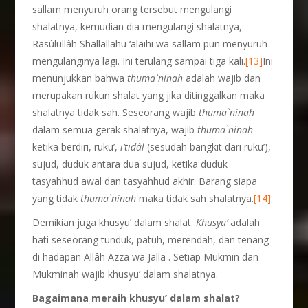
sallam menyuruh orang tersebut mengulangi
shalatnya, kemudian dia mengulangi shalatnya,
Rasûlullâh Shallallahu ‘alaihi wa sallam pun menyuruh
mengulanginya lagi. Ini terulang sampai tiga kali.
[13]
Ini
menunjukkan bahwa
thuma`ninah
adalah wajib dan
merupakan rukun shalat yang jika ditinggalkan maka
shalatnya tidak sah. Seseorang wajib
thuma`ninah
dalam semua gerak shalatnya, wajib
thuma`ninah
ketika berdiri, ruku’,
i’tid
â
l
(sesudah bangkit dari ruku’),
sujud, duduk antara dua sujud, ketika duduk
tasyahhud awal dan tasyahhud akhir. Barang siapa
yang tidak
thuma`ninah
maka tidak sah shalatnya.
[14]
Demikian juga khusyu’ dalam shalat.
Khusyu’
adalah
hati seseorang tunduk, patuh, merendah, dan tenang
di hadapan Allâh Azza wa Jalla . Setiap Mukmin dan
Mukminah wajib khusyu’ dalam shalatnya.
Bagaimana meraih khusyu’ dalam shalat?