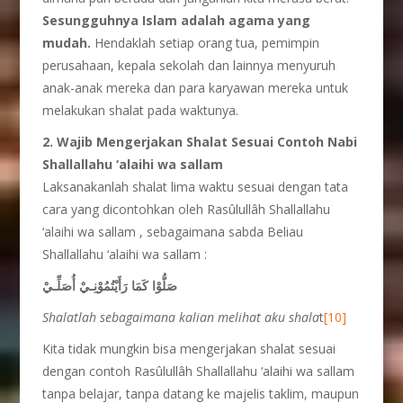
Sesungguhnya Islam adalah agama yang
mudah.
Hendaklah setiap orang tua, pemimpin
perusahaan, kepala sekolah dan lainnya menyuruh
anak-anak mereka dan para karyawan mereka untuk
melakukan shalat pada waktunya.
2. Wajib Mengerjakan Shalat Sesuai Contoh Nabi
Shallallahu ‘alaihi wa sallam
Laksanakanlah shalat lima waktu sesuai dengan tata
cara yang dicontohkan oleh Rasûlullâh Shallallahu
‘alaihi wa sallam , sebagaimana sabda Beliau
Shallallahu ‘alaihi wa sallam :
صَلُّوْا كَمَا رَأَيْتُمُوْنِـيْ أُصَلِّـيْ
Shalatlah sebagaimana kalian melihat aku shala
t
[10]
Kita tidak mungkin bisa mengerjakan shalat sesuai
dengan contoh Rasûlullâh Shallallahu ‘alaihi wa sallam
tanpa belajar, tanpa datang ke majelis taklim, maupun