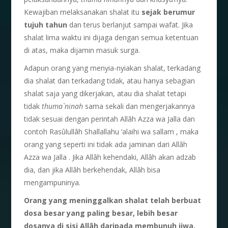
Kewajiban melaksanakan shalat itu
sejak berumur
tujuh tahun
dan terus berlanjut sampai wafat. Jika
shalat lima waktu ini dijaga dengan semua ketentuan
di atas, maka dijamin masuk surga.
Adapun orang yang menyia-nyiakan shalat, terkadang
dia shalat dan terkadang tidak, atau hanya sebagian
shalat saja yang dikerjakan, atau dia shalat tetapi
tidak
thuma`ninah
sama sekali dan mengerjakannya
tidak sesuai dengan perintah Allâh Azza wa Jalla dan
contoh Rasûlullâh Shallallahu ‘alaihi wa sallam , maka
orang yang seperti ini tidak ada jaminan dari Allâh
Azza wa Jalla . Jika Allâh kehendaki, Allâh akan adzab
dia, dan jika Allâh berkehendak, Allâh bisa
mengampuninya.
Orang yang meninggalkan shalat telah berbuat
dosa besar yang paling besar, lebih besar
dosanya
di sisi Allâh daripada membunuh jiwa,