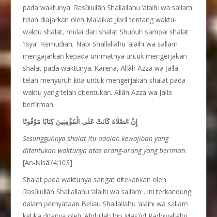
pada waktunya. Rasûlullâh Shallallahu ‘alaihi wa sallam
telah diajarkan oleh Malaikat Jibril tentang waktu-
waktu shalat, mulai dari shalat Shubuh sampai shalat
‘Isya’. Kemudian, Nabi Shallallahu ‘alaihi wa sallam
mengajarkan kepada ummatnya untuk mengerjakan
shalat pada waktunya. Karena, Allâh Azza wa Jalla
telah menyuruh kita untuk mengerjakan shalat pada
waktu yang telah ditentukan. Allâh Azza wa Jalla
berfirman:
إِنَّ الصَّلَاةَ كَانَتْ عَلَى الْمُؤْمِنِينَ كِتَابًا مَوْقُوتًا
Sesungguhnya shalat itu adalah kewajiban yang
ditentukan waktunya atas orang-orang yang beriman
.
[An-Nisâ’/4:103]
Shalat pada waktunya sangat ditekankan oleh
Rasûlullâh Shallallahu ‘alaihi wa sallam , ini terkandung
dalam pernyataan Beliau Shallallahu ‘alaihi wa sallam
ketika ditanya oleh ‘Abdullah bin Mas’ûd Radhiyallahu