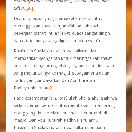
(shalatnya tidak sempurna
), kecuali karena ada
udzur.
[20]
Di antara
udzur
yang membolehkan kita untuk
meninggalkan shalat berjama’ah adalah sakit,
bepergian (safar), hujan lebat, cuaca sangat dingin,
dan
udzur
lainnya yang dijelaskan oleh syari’at.
Rasûlullâh Shallallahu ‘alaihi wa sallam tidak
memberikan keringanan untuk meninggalkan shalat
berjama’ah bagi orang lelaki yang buta dan tidak ada
yang menuntunnya ke masjid, sebagaimana dalam
hadits yang diriwayatkan dari Abu Hurairah
Radhiyallahu anhu
[21]
Pada kesempatan lain, Rasûlullâh Shallallahu ‘alaihi wa
sallam pernah berniat untuk membakar rumah orang-
orang yang tidak melakukan shalat berjama’ah di
masjid. Dari Abu Hurairah Radhiyallahu anhu ,
Rasûlullâh Shallallahu ‘alaihi wa sallam bersabda: