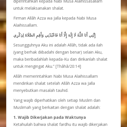
diperintahkan kepada Nabi Musa Alaihissasallam
untuk melaksanakan shalat.
Firman Allâh Azza wa Jalla kepada Nabi Musa
Alaihissallam.
إِنَّنِي أَنَا اللَّهُ لَا إِلَٰهَ إِلَّا أَنَا فَاعْبُدْنِي وَأَقِمِ الصَّلَاةَ لِذِكْرِي
Sesungguhnya Aku ini adalah Allâh, tidak ada ilah
(yang berhak diibadahi dengan benar) selain Aku,
maka beribadahlah kepada-Ku dan dirikanlah shalat
untuk mengingat Aku.” [Thâhâ/20:14]
Allâh memerintahkan Nabi Musa Alaihissallam
mendirikan shalat setelah Allâh Azza wa Jalla
menyebutkan masalah tauhid.
Yang wajib diperhatikan oleh setiap Muslim dan
Muslimah yang berkaitan dengan shalat adalah:
1. Wajib Dikerjakan pada Waktunya
Ketahuilah bahwa shalat fardhu itu wajib dikerjakan