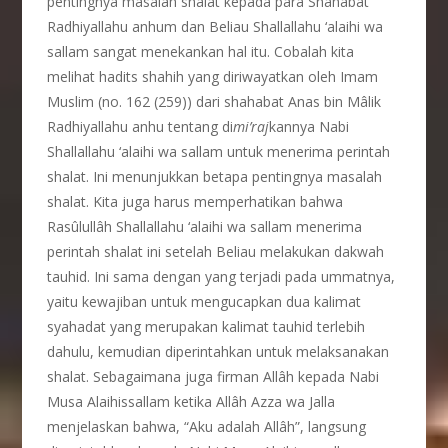
pentingnya masalah shalat kepada para Shahabat
Radhiyallahu anhum dan Beliau Shallallahu ‘alaihi wa
sallam sangat menekankan hal itu. Cobalah kita
melihat hadits shahih yang diriwayatkan oleh Imam
Muslim (no. 162 (259)) dari shahabat Anas bin Mâlik
Radhiyallahu anhu tentang di
mi’raj
kannya Nabi
Shallallahu ‘alaihi wa sallam untuk menerima perintah
shalat. Ini menunjukkan betapa pentingnya masalah
shalat. Kita juga harus memperhatikan bahwa
Rasûlullâh Shallallahu ‘alaihi wa sallam menerima
perintah shalat ini setelah Beliau melakukan dakwah
tauhid. Ini sama dengan yang terjadi pada ummatnya,
yaitu kewajiban untuk mengucapkan dua kalimat
syahadat yang merupakan kalimat tauhid terlebih
dahulu, kemudian diperintahkan untuk melaksanakan
shalat. Sebagaimana juga firman Allâh kepada Nabi
Musa Alaihissallam ketika Allâh Azza wa Jalla
menjelaskan bahwa, “Aku adalah Allâh”, langsung