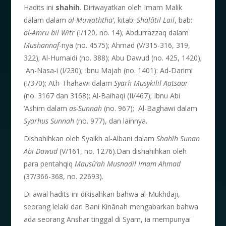
Hadits ini
shahih
. Diriwayatkan oleh Imam Malik
dalam dalam
al-Muwaththa’
, kitab:
Shal
â
til Lail
, bab:
al-Amru bil Witr
(I/120, no. 14); Abdurrazzaq dalam
Mushannaf
-nya (no. 4575); Ahmad (V/315-316, 319,
322); Al-Humaidi (no. 388); Abu Dawud (no. 425, 1420);
An-Nasa-i (I/230); Ibnu Majah (no. 1401): Ad-Darimi
(I/370); Ath-Thahawi dalam
Syarh Musykilil Aatsaar
(no. 3167 dan 3168); Al-Baihaqi (II/467); Ibnu Abi
‘Ashim dalam
as-Sunnah
(no. 967); Al-Baghawi dalam
Syarhus Sunnah
(no. 977), dan lainnya.
Dishahihkan oleh Syaikh al-Albani dalam
Shah
î
h Sunan
Abi Dawud
(V/161, no. 1276).Dan dishahihkan oleh
para pentahqiq
Maus
û
’ah Musnadil Imam Ahmad
(37/366-368, no. 22693).
Di awal hadits ini dikisahkan bahwa al-Mukhdaji,
seorang lelaki dari Bani Kinânah mengabarkan bahwa
ada seorang Anshar tinggal di Syam, ia mempunyai