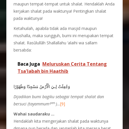
maupun tempat-tempat untuk shalat. Hendaklah Anda
kerjakan shalat pada waktunya! Pentingkan shalat
pada waktunya!
Ketahuilah, apabila tidak ada masjid maupun
mushalla, maka sungguh, bumi ini merupakan tempat
shalat. Rasûlullâh Shallallahu ‘alaihi wa sallam
bersabda:
Baca Juga
Meluruskan Cerita Tentang
Tsa'labah bin Haathib
وَجُعِلَتْ لِـيَ الْأَرْضُ مَسْجِدًا وَطَهُوْرًا
Dijadikan bumi bagiku
sebagai tempat shalat
dan
-pen.
bersuci (tayammum
)…
[9]
Wahai saudaraku …
Hendaklah kita mengerjakan shalat pada waktunya
dimana pun berada dan janganlah kita merasa berat.