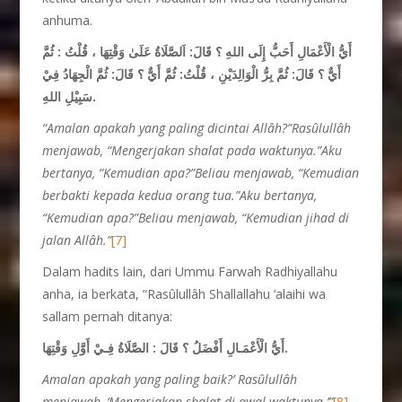
anhuma.
أَيُّ الْأَعْمَالِ أَحَبُّ إِلَى اللهِ ؟ قَالَ: اَلصَّلَاةُ عَلَىٰ وَقْتِهَا ، قُلْتُ :
ثُمَّ
أَيٌّ ؟ قَالَ: ثُمَّ بِرُّ الْوَالِدَيْنِ ، قُلْتُ: ثُمَّ أَيٌّ ؟ قَالَ: ثُمَّ الْجِهَادُ
فِيْ
سَبِيْلِ اللهِ.
“Amalan apakah yang paling dicintai Allâh?”
Rasûlullâh
menjawab, “Mengerjakan shalat pada
waktunya.”Aku
bertanya, “Kemudian apa?”Beliau
menjawab, “Kemudian
berbakti kepada kedua
orang tua.”Aku bertanya,
“Kemudian apa?”Beliau
menjawab, “Kemudian jihad di
jalan Allâh.”
[7]
Dalam hadits lain, dari Ummu Farwah Radhiyallahu
anha, ia berkata, “Rasûlullâh Shallallahu ‘alaihi wa
sallam pernah ditanya:
أَيُّ الْأَعْمَـالِ أَفْضَلُ ؟ قَالَ : الصَّلَاةُ فِـيْ أَوَّلِ وَقْتِهَا.
Amalan apakah yang paling baik?’ Rasûlullâh
menjawab, ‘Mengerjakan shalat di awal waktu
nya.’”
[8]