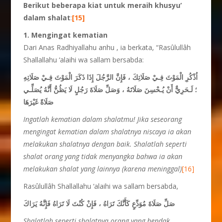
Berikut beberapa kiat untuk meraih khusyu’
dalam shalat
:
[15]
1. Mengingat kematian
Dari Anas Radhiyallahu anhu , ia berkata, “Rasûlullâh
Shallallahu ‘alaihi wa sallam bersabda:
اُذْكُرِ الْمَوْتَ فِـيْ صَلَاتِكَ ، فَإِنَّ الرَّجُلَ إِذَا ذَكَرَ الْمَوْتَ فِـيْ صَلَاتِهِ
؛ لَـحَرِيٌّ أَنْ يُـحْسِنَ صَلَاتَهُ ، وَصَلِّ
صَلَاةَ رَجُلٍ لَا يَظُنُّ أَنَّهُ يُصَلِّـي
صَلَاةً غَيْرَهَا
Ingatlah kematian dalam shalatmu! Jika
seseorang
mengingat kematian dalam shalatnya
niscaya ia akan
melakukan shalatnya dengan baik.
Shalatlah seperti
shalat orang yang tidak menyangka
bahwa ia akan
melakukan shalat yang lainnya
(karena meninggal)
[16]
Rasûlullâh Shallallahu ‘alaihi wa sallam bersabda,
صَلِّ صَلَاةَ مُوَدِّعٍ كَأَنَّكَ تَرَاهُ ، فَإِنْ كُنْتَ لَا تَرَاهُ فَإِنَّهُ يَرَاكَ
Shalatlah seperti shalatnya orang yang hendak