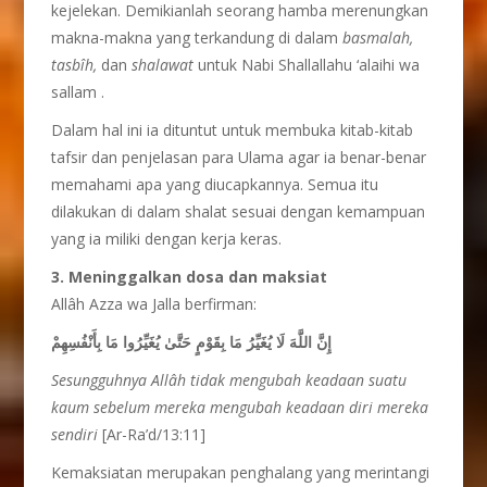
kejelekan. Demikianlah seorang hamba merenungkan
makna-makna yang terkandung di dalam
basmalah,
tasb
î
h,
dan
shalawat
untuk Nabi Shallallahu ‘alaihi wa
sallam .
Dalam hal ini ia dituntut untuk membuka kitab-kitab
tafsir dan penjelasan para Ulama agar ia benar-benar
memahami apa yang diucapkannya. Semua itu
dilakukan di dalam shalat sesuai dengan kemampuan
yang ia miliki dengan kerja keras.
3. Meninggalkan dosa dan maksiat
Allâh Azza wa Jalla berfirman:
إِنَّ اللَّهَ لَا يُغَيِّرُ مَا بِقَوْمٍ حَتَّىٰ يُغَيِّرُوا مَا بِأَنْفُسِهِمْ
Sesungguhnya Allâh tidak mengubah keadaan suatu
kaum sebelum mereka mengubah keadaan diri mereka
sendiri
[Ar-Ra’d/13:11]
Kemaksiatan merupakan penghalang yang merintangi