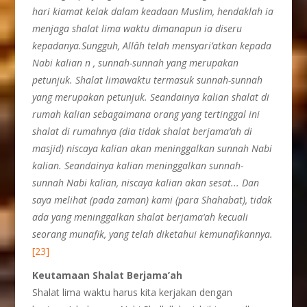
hari kiamat kelak dalam keadaan Muslim, hendaklah ia
menjaga shalat lima waktu dimanapun ia diseru
kepadanya.Sungguh, Allâh telah mensyari’atkan kepada
Nabi kalian n , sunnah-sunnah yang merupakan
petunjuk.
Shalat lima
waktu termasuk sunnah-sunnah
yang merupakan
petunjuk. Seandainya kalian shalat di
rumah kalian
sebagaimana orang yang tertinggal ini
shalat di
rumahnya (dia tidak shalat berjama’ah
di
masjid) niscaya kalian akan meninggalkan sunnah Nabi
kalian. Seandainya kalian meninggalkan sunnah-
sunnah Nabi kalian, niscaya kalian akan sesat.
..
Dan
saya melihat (pada zaman) kami (para Shahabat), tidak
ada yang meninggalkan shalat berjama’ah kecuali
seorang munafik, yang telah diketahui kemunafikannya.
[23]
Keutamaan Shalat Berjama’ah
Shalat lima waktu harus kita kerjakan dengan