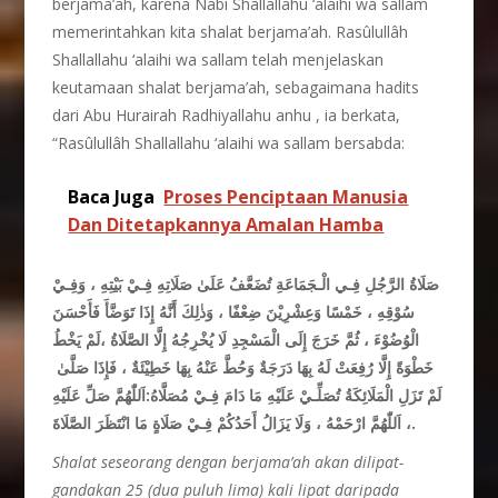
berjama’ah, karena Nabi Shallallahu ‘alaihi wa sallam
memerintahkan kita shalat berjama’ah. Rasûlullâh
Shallallahu ‘alaihi wa sallam telah menjelaskan
keutamaan shalat berjama’ah, sebagaimana hadits
dari Abu Hurairah Radhiyallahu anhu , ia berkata,
“Rasûlullâh Shallallahu ‘alaihi wa sallam bersabda:
Baca Juga
Proses Penciptaan Manusia
Dan Ditetapkannya Amalan Hamba
صَلَاةُ الرَّجُلِ فِـي الْـجَمَاعَةِ تُضَعَّفُ عَلَىٰ صَلَاتِهِ فِـيْ بَيْتِهِ ،
وَفِـيْ
سُوْقِهِ ، خَمْسًا وَعِشْرِيْنَ ضِعْفًا ، وَذٰلِكَ أَنَّهُ إِذَا تَوَضَّأَ فَأَحْسَنَ
الْوُضُوْءَ ، ثُمَّ خَرَجَ إِلَى الْمَسْجِدِ لَا يُخْرِجُهُ إِلَّا الصَّلَاةُ ،لَمْ يَخْطُ
خَطْوَةً إِلَّا رُفِعَتْ لَهُ بِهَا دَرَجَةٌ وَحُطَّ عَنْهُ بِهَا خَطِيْئَةٌ ، فَإِذَا صَلَّىٰ
لَمْ تَزَلِ الْمَلَائِكَةُ تُصَلِّـيْ عَلَيْهِ مَا دَامَ فِـيْ مُصَلَّاهُ:اَللّٰهُمَّ صَلِّ عَلَيْهِ
، اَللّٰهُمَّ ارْحَمْهُ ، وَلَا يَزَالُ أَحَدُكُمْ فِـيْ صَلَاةٍ مَا انْتَظَرَ الصَّلَاةَ.
Shalat seseorang dengan berjama’ah akan dilipat-
gandakan 25 (dua puluh lima) kali lipat daripada