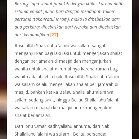
Barangsiapa shalat jama’ah dengan ikhlas karena Allâh
selama empat puluh hari dengan mendapati
takbir
pertama (takbiiratul ihram), maka ia dibebaskan dari
dua perkara: dibebaskan dari Neraka dan dibebaskan
dari kemunafikan.
[27]
Rasûlullâh Shallallahu ‘alaihi wa sallam sangat
menganjurkan bagi laki-laki untuk mengerjakan shalat
dengan berjama’ah di masjid dan menganjurkan
wanita untuk shalat di rumahnya karena rumah bagi
wanita adalah lebih baik. Rasûlullâh Shallallahu ‘alaihi
wa sallam selalu mengerjakan shalat ber-jama’ah di
masjid, bahkan ketika Beliau Shallallahu ‘alaihi wa
sallam sedang sakit, hingga Beliau Shallallahu ‘alaihi
wa sallam dipapah ke masjid untuk mengerjakan
shalat berjama’ah.
Dari Ibnu ‘Umar Radhiyallahu anhuma, dari Nabi
Shallallahu ‘alaihi wa sallam , Beliau bersabda: