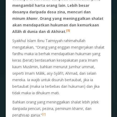
mengambil harta orang lain. Lebih besar
dosanya daripada dosa zina, mencuri dan
minum
khamr
. Orang yang meninggalkan shalat
akan mendapatkan hukuman dan kemurkaan
[1]
Allâh di dunia dan di Akhirat.
Syaikhul Islam Ibnu Taimiyyah rahimahullah
mengatakan, “Orang yang enggan mengerjakan shalat
fardhu maka ia berhak mendapatkan hukuman yang
keras (berat) berdasarkan kesepakatan para Imam
kaum Muslimin, bahkan menurut Jumhur ummat,
seperti Imam Mâlik, asy-Syâfi’i, Ahmad, dan selain
mereka. Ia wajib untuk disuruh bertaubat, jika ia
bertaubat (maka ia terbebas dari hukuman) dan jika
tidak maka ia dihukum mati.
Bahkan orang yang meninggalkan shalat lebih jelek
daripada pencuri, pezina, peminum khamr, dan
[2]
penghisap ganja.”