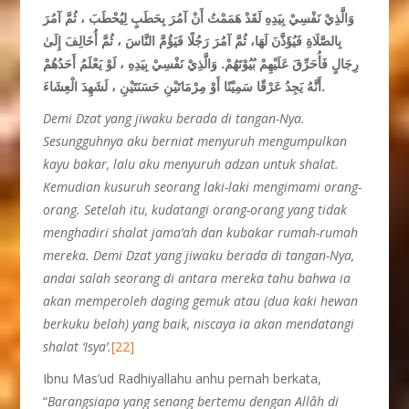
وَالَّذِيْ نَفْسِيْ بِيَدِهِ لَقَدْ هَمَمْتُ أَنْ آمُرَ بِحَطَبٍ لِيُحْطَبَ ، ثُمَّ آمُرَ
بِالصَّلَاةِ فَيُؤَذَّنَ لَهَا، ثُمَّ آمُرَ رَجُلًا فَيَؤُمَّ النَّاسَ ، ثُمَّ أُخَالِفَ إِلَىٰ
رِجَالٍ فَأُحَرِّقَ عَلَيْهِمْ بُيُوْتَهُمْ. وَالَّذِيْ نَفْسِيْ بِيَدِهِ ، لَوْ يَعْلَمُ أَحَدُهُمْ
أَنَّهُ يَجِدُ عَرْقًا سَمِيْنًا أَوْ مِرْمَاتَيْنِ حَسَنَتَيْنِ ، لَشَهِدَ الْعِشَاءَ.
Demi Dzat yang
jiwa
ku berada di tangan-Nya.
Sesungguhnya aku berniat
menyuruh mengumpul
kan
kayu bakar, lalu aku menyuruh adzan untuk
shalat
.
Kemudian kusuruh seorang laki-laki meng
imami orang-
orang. Setelah itu, kudatangi orang-orang yang tidak
menghadiri shalat jama’ah dan kubakar rumah-rumah
mereka. Demi Dzat yang jiwaku berada di tangan-Nya,
andai salah seorang di antara mereka tahu bahwa ia
akan memperoleh daging gemuk atau (dua kaki hewan
berkuku belah) yang baik, niscaya ia akan mendatangi
shalat ‘Isya’.
[22]
Ibnu Mas’ud Radhiyallahu anhu pernah berkata,
“
Barangsiapa yang senang bertemu dengan Allâh di