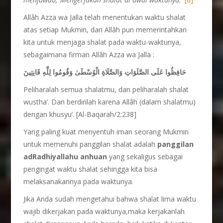
Allâh Azza wa Jalla telah menentukan waktu shalat
atas setiap Mukmin, dan Allâh pun memerintahkan
kita untuk menjaga shalat pada waktu-waktunya,
sebagaimana firman Allâh Azza wa Jalla :
حَافِظُوا عَلَى الصَّلَوَاتِ وَالصَّلَاةِ الْوُسْطَىٰ وَقُومُوا لِلَّهِ قَانِتِينَ
Peliharalah semua shalatmu, dan peliharalah shalat
wustha’. Dan berdirilah karena Allâh (dalam shalatmu)
dengan khusyu’. [Al-Baqarah/2:238]
Yang paling kuat menyentuh iman seorang Mukmin
untuk memenuhi panggilan shalat adalah
panggilan
adRadhiyallahu anhuan
yang sekaligus sebagai
pengingat waktu shalat sehingga kita bisa
melaksanakannya pada waktunya.
Jika Anda sudah mengetahui bahwa shalat lima waktu
wajib dikerjakan pada waktunya,maka kerjakanlah