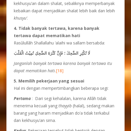
kekhusyu’an dalam shalat, sebaliknya memperbanyak
kebaikan dapat menjadikan shalat lebih baik dan lebih
khusyu’
.
4. Tidak banyak tertawa,
karena banyak
tertawa
dapat mematikan hati
Rasûlullâh Shallallahu ‘alaihi wa sallam bersabda:
لَا تُكْثِرِ الضَّحِكَ ؛ فَإِنَّ كَثْرَةَ الضَّحِكِ تُمِيْتُ الْقَلْبَ
Janganlah banyak tertawa karena banyak ter
tawa itu
dapat mematikan hati.
[18]
5.
Memilih pekerjaan yang sesuai
Hal ini dengan mempertimbangkan beberapa segi:
Pertama
: Dari segi kehalalan, karena Allâh tidak
menerima kecuali yang
thayyib
(halal), sedang makan
barang yang haram menjadikan do’a tidak terkabul
dan kekhusyu’an sirna.
Kedua
: Pekerjaan tersebut tidak bentrok dengan