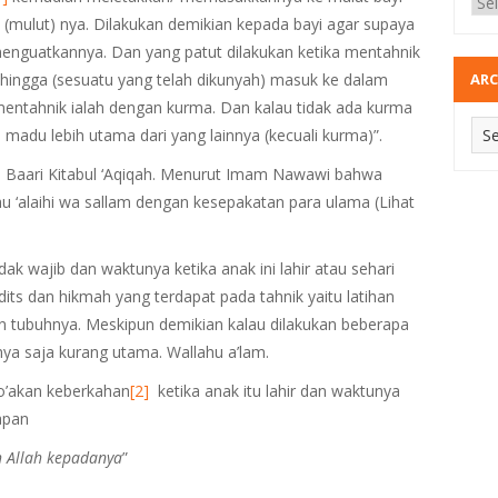
 (mulut) nya. Dilakukan demikian kepada bayi agar supaya
menguatkannya. Dan yang patut dilakukan ketika mentahnik
ehingga (sesuatu yang telah dikunyah) masuk ke dalam
ARC
 mentahnik ialah dengan kurma. Dan kalau tidak ada kurma
madu lebih utama dari yang lainnya (kecuali kurma)”.
l Baari Kitabul ‘Aqiqah. Menurut Imam Nawawi bahwa
hu ‘alaihi wa sallam dengan kesepakatan para ulama (Lihat
ak wajib dan waktunya ketika anak ini lahir atau sehari
ts dan hikmah yang terdapat pada tahnik yaitu latihan
tubuhnya. Meskipun demikian kalau dilakukan beberapa
ya saja kurang utama. Wallahu a’lam.
’akan keberkahan
[2]
ketika anak itu lahir dan waktunya
apan
 Allah kepadanya
”