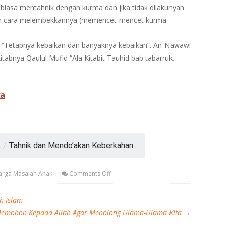
am biasa mentahnik dengan kurma dan jika tidak dilakunyah
an cara melembekkannya (memencet-mencet kurma
 “Tetapnya kebaikan dan banyaknya kebaikan”. An-Nawawi
itabnya Qaulul Mufid “Ala Kitabit Tauhid bab tabarruk.
ya
.
/
Tahnik dan Mendo’akan Keberkahan...
uarga Masalah Anak
Comments Off
h Islam
emohon Kepada Allah Agar Menolong Ulama-Ulama Kita
→