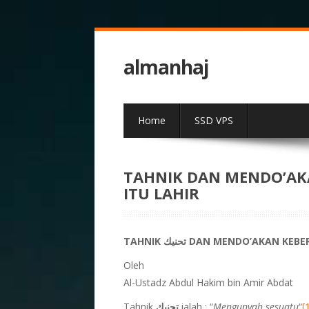
almanhaj
Home
SSD VPS
TAHNIK DAN MENDO’AK
ITU LAHIR
TAHNIK تحنيك DAN MENDO’AKA
Oleh
Al-Ustadz Abdul Hakim bin Amir Abdat
Tahnik
تحنيك
ialah : “
Mengunyah sesuatu
“
[