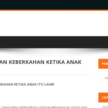
AN KEBERKAHAN KETIKA ANAK
PEN
N KEBERKAHAN KETIKA ANAK ITU LAHIR
CA
1]
kemudian meletakkan/ memasukkannya ke mulut bayi