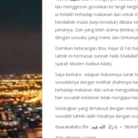
lalu menggosok-gosokkan ke langit-langit
ia terlatih terhadap makanan dan untuk 
hendaklah mulut (bayi tersebut) dibuka s
perutnya. Dan yang lebih utama (ketika)
dengan sesuatu yang manis dan tentunya 
Demikan keterangan Ibnu Hajar di Fat-hu
tahnik ini termasuk sunnah Nabi Shallalla
syarah Muslim Kiatbul Adab).
Saya berkata : Adapun hukumnya sunat tid
sesudahnya dengan melihat zhahirnya hadi
terhadap makanan dan untuk menguatkan 
hari sesudah kelahiran tidak mengapa han
Sedangkan yang dimaksud dengan mendo
sesudah tahnik ialah misalnya dengan uc
Baarakallahu fihi
: با رَكَ الله فِيهِ
= “
Berkah
Atau dengan ucapan.