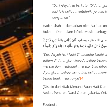
“
Dari Aisyah, ia berkata, “Didatangk
laki-laki beliau mentahniknya, lalu
dengan air
“
Hadits shahih dikeluarkan oleh Bukhari (n
Bukhari. Dan dalam lafadz Muslim sebagai
لى الله عليه وسلم- كَانَ يُؤْتَى بِالصِّبْيَانِ فَيُبَرِّكُ
صَبِىٍّ فَبَالَ عَلَيْهِ فَدَعَا بِمَاءٍ فَأَتْبَعَهُ بَوْلَهُ وَلَمْ يَغْسِلْهُ
“
Dari Aisyah istri Nabi Shallallahu ‘alaihi
sallam di datangkan kepada beliau beber
mereka dan mentahnik mereka. Lalu dibawa 
dipangkuan beliau, kemudian beliau memin
beliau tidak mencucinya
“
[4]
[Disalin dari kitab Menanti Buah Hati Da
Abdat, Penerbit Darul Qolam Jakarta, Ce
_______
Footnote