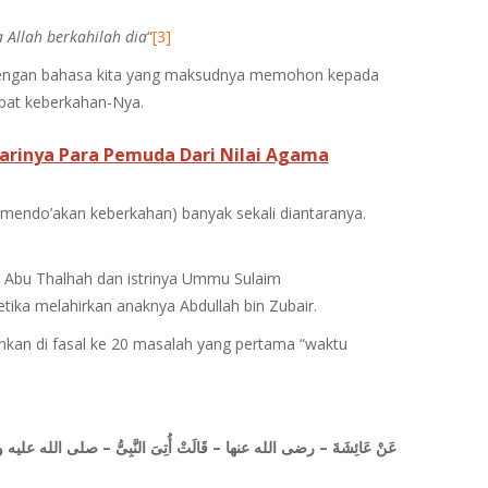
a Allah berkahilah dia
“
[3]
i dengan bahasa kita yang maksudnya memohon kepada
apat keberkahan-Nya.
rinya Para Pemuda Dari Nilai Agama
an mendo’akan keberkahan) banyak sekali diantaranya.
sh Abu Thalhah dan istrinya Ummu Sulaim
etika melahirkan anaknya Abdullah bin Zubair.
runkan di fasal ke 20 masalah yang pertama “waktu
عَنْ عَائِشَةَ – رضى الله عنها – قَالَتْ أُتِىَ النَّبِىُّ – صلى الله عليه وسلم – بِص