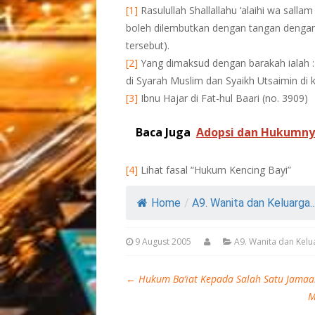
[1]
Rasulullah Shallallahu ‘alaihi wa sall
boleh dilembutkan dengan tangan deng
tersebut).
[2]
Yang dimaksud dengan barakah ialah :
di Syarah Muslim dan Syaikh Utsaimin di k
[3]
Ibnu Hajar di Fat-hul Baari (no. 3909)
Baca Juga
Adopsi dan Hukumn
[4]
Lihat fasal “Hukum Kencing Bayi”
Home
/
A9. Wanita dan Keluarga..
9 August 2005
A9. Wanita dan Kel
←
Hukum Ba’iat Kepada Salah Satu Jamaa
M