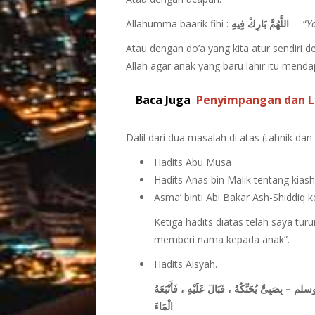
Allahumma baarik fihi :
اللَّهُمَّ بَارِكْ فِيهِ
= “
Y
Atau dengan do’a yang kita atur sendir
Allah agar anak yang baru lahir itu mend
Baca Juga
Penyimpangan dan La
Dalil dari dua masalah di atas (tahnik d
Hadits Abu Musa
Hadits Anas bin Malik tentang kia
Asma’ binti Abi Bakar Ash-Shiddiq k
Ketiga hadits diatas telah saya tu
memberi nama kepada anak”.
Hadits Aisyah.
َبِىٍّ يُحَنِّكُهُ ، فَبَالَ عَلَيْهِ ، فَأَتْبَعَهُ
الْمَاءَ