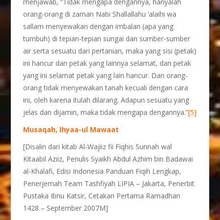
menjawab, “Tidak mengapa dengannya, hanyalah
orang-orang di zaman Nabi Shallallahu ‘alaihi wa
sallam menyewakan dengan imbalan (apa yang
tumbuh) di tepian-tepian sungai dan sumber-sumber
air serta sesuatu dari pertanian, maka yang sisi (petak)
ini hancur dan petak yang lainnya selamat, dan petak
yang ini selamat petak yang lain hancur. Dan orang-
orang tidak menyewakan tanah kecuali dengan cara
ini, oleh karena itulah dilarang. Adapun sesuatu yang
jelas dan dijamin, maka tidak mengapa dengannya.”
[5]
Musaqah, Ihyaa-ul Mawaat
[Disalin dari kitab Al-Wajiiz fii Fiqhis Sunnah wal
Kitaabil Aziiz, Penulis Syaikh Abdul Azhim bin Badawai
al-Khalafi, Edisi Indonesia Panduan Fiqih Lengkap,
Penerjemah Team Tashfiyah LIPIA – Jakarta, Penerbit
Pustaka Ibnu Katsir, Cetakan Pertama Ramadhan
1428 – September 2007M]