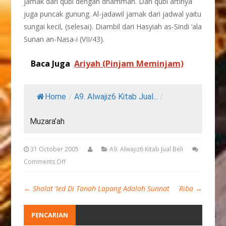
jamak dari qubl dengan dhammah. Dan qubl artinya
juga puncak gunung. Al-jadawil jamak dari jadwal yaitu
sungai kecil, (selesai). Diambil dari Hasyiah as-Sindi ‘ala
Sunan an-Nasa-i (VII/43).
Baca Juga
Ariyah (Pinjam Meminjam)
Home
/
A9. Alwajiz6 Kitab Jual...
/
Muzara’ah
31 October 2005
A9. Alwajiz6 Kitab Jual Beli
Comments Off
←
Shalat ‘Ied Di Tanah Lapang Adalah Sunnat
Riba
→
PENCARIAN