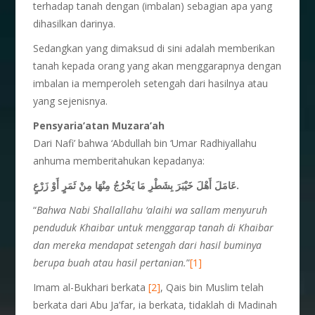
terhadap tanah dengan (imbalan) sebagian apa yang
dihasilkan darinya.
Sedangkan yang dimaksud di sini adalah memberikan
tanah kepada orang yang akan menggarapnya dengan
imbalan ia memperoleh setengah dari hasilnya atau
yang sejenisnya.
Pensyaria’atan Muzara’ah
Dari Nafi’ bahwa ‘Abdullah bin ‘Umar Radhiyallahu
anhuma memberitahukan kepadanya:
عَامَلَ أَهْلَ خَيْبَرَ بِشَطْرِ مَا يَخْرُجُ مِنْهَا مِنْ ثَمَرٍ أَوْ زَرْعٍ.
“
Bahwa Nabi Shallallahu ‘alaihi wa sallam menyuruh
penduduk Khaibar untuk menggarap tanah di Khaibar
dan mereka mendapat setengah dari hasil buminya
berupa buah atau hasil pertanian.
”
[1]
Imam al-Bukhari berkata
[2]
, Qais bin Muslim telah
berkata dari Abu Ja’far, ia berkata, tidaklah di Madinah