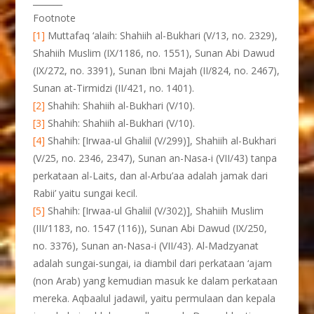
_______
Footnote
[1]
Muttafaq ‘alaih: Shahiih al-Bukhari (V/13, no. 2329),
Shahiih Muslim (IX/1186, no. 1551), Sunan Abi Dawud
(IX/272, no. 3391), Sunan Ibni Majah (II/824, no. 2467),
Sunan at-Tirmidzi (II/421, no. 1401).
[2]
Shahih: Shahiih al-Bukhari (V/10).
[3]
Shahih: Shahiih al-Bukhari (V/10).
[4]
Shahih: [Irwaa-ul Ghaliil (V/299)], Shahiih al-Bukhari
(V/25, no. 2346, 2347), Sunan an-Nasa-i (VII/43) tanpa
perkataan al-Laits, dan al-Arbu’aa adalah jamak dari
Rabii’ yaitu sungai kecil.
[5]
Shahih: [Irwaa-ul Ghaliil (V/302)], Shahiih Muslim
(III/1183, no. 1547 (116)), Sunan Abi Dawud (IX/250,
no. 3376), Sunan an-Nasa-i (VII/43). Al-Madzyanat
adalah sungai-sungai, ia diambil dari perkataan ‘ajam
(non Arab) yang kemudian masuk ke dalam perkataan
mereka. Aqbaalul jadawil, yaitu permulaan dan kepala