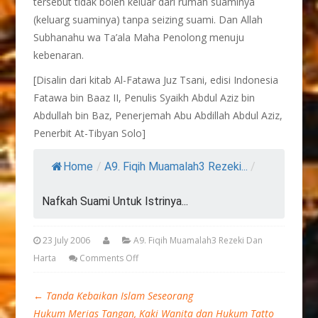
tersebut tidak boleh keluar dari rumah suaminya
(keluarg suaminya) tanpa seizing suami. Dan Allah
Subhanahu wa Ta’ala Maha Penolong menuju
kebenaran.
[Disalin dari kitab Al-Fatawa Juz Tsani, edisi Indonesia
Fatawa bin Baaz II, Penulis Syaikh Abdul Aziz bin
Abdullah bin Baz, Penerjemah Abu Abdillah Abdul Aziz,
Penerbit At-Tibyan Solo]
Home
/
A9. Fiqih Muamalah3 Rezeki...
/
Nafkah Suami Untuk Istrinya...
23 July 2006
A9. Fiqih Muamalah3 Rezeki Dan
Harta
Comments Off
←
Tanda Kebaikan Islam Seseorang
Hukum Merias Tangan, Kaki Wanita dan Hukum Tatto