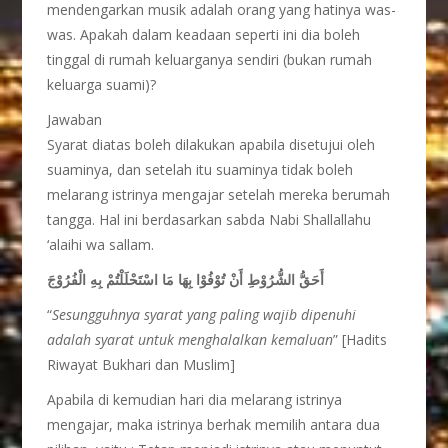
mendengarkan musik adalah orang yang hatinya was-
was. Apakah dalam keadaan seperti ini dia boleh
tinggal di rumah keluarganya sendiri (bukan rumah
keluarga suami)?
Jawaban
Syarat diatas boleh dilakukan apabila disetujui oleh
suaminya, dan setelah itu suaminya tidak boleh
melarang istrinya mengajar setelah mereka berumah
tangga. Hal ini berdasarkan sabda Nabi Shallallahu
‘alaihi wa sallam.
أَحَقُّ الشُّرُوْطِ أَنْ تُوْفُوْا بِهَا مَا اسْتَحْلَلْتُمْ بِهِ الْفُرُوْجَ
“
Sesungguhnya syarat yang paling wajib dipenuhi
adalah syarat untuk menghalalkan kemaluan
” [Hadits
Riwayat Bukhari dan Muslim]
Apabila di kemudian hari dia melarang istrinya
mengajar, maka istrinya berhak memilih antara dua