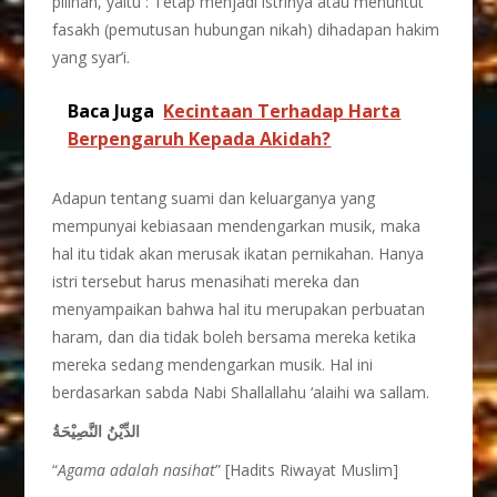
pilihan, yaitu : Tetap menjadi istrinya atau menuntut
fasakh (pemutusan hubungan nikah) dihadapan hakim
yang syar’i.
Baca Juga
Kecintaan Terhadap Harta
Berpengaruh Kepada Akidah?
Adapun tentang suami dan keluarganya yang
mempunyai kebiasaan mendengarkan musik, maka
hal itu tidak akan merusak ikatan pernikahan. Hanya
istri tersebut harus menasihati mereka dan
menyampaikan bahwa hal itu merupakan perbuatan
haram, dan dia tidak boleh bersama mereka ketika
mereka sedang mendengarkan musik. Hal ini
berdasarkan sabda Nabi Shallallahu ‘alaihi wa sallam.
الدِّيْنُ النَّصِيْحَةُ
“
Agama adalah nasihat
” [Hadits Riwayat Muslim]