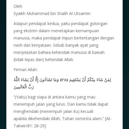
Oleh
Syaikh Muhammad bin Shalih Al-Utsaimin
Adapun pendapat kedua, yaitu pendapat golongan
yang ekstrim dalam menetapkan kemampuan
manusia, maka pendapat inipun bertentangan dengan
nash dan kenyataan. Sebab banyak ayat yang
menjelaskan bahwa kehendak manusia di bawah
(tidak lepas dari) kehendak Allah.
Firman Allah:
لِمَنْ شَاءَ مِنْكُمْ أَنْ يَسْتَقِيمَ ﴿٢٨﴾ وَمَا تَشَاءُونَ إِلَّا أَنْ يَشَاءَ اللَّهُ
رَبُّ الْعَالَمِينَ
“(Yaitu) bagi siapa di antara kamu yang mau
menempuh jalan yang lurus. Dan kamu tidak dapat
menghendaki (menempuh jalan itu) kecuali
apabila dikehendaki Allah, Tuhan semesta alam.” [At-
Takwir/81: 28-29]