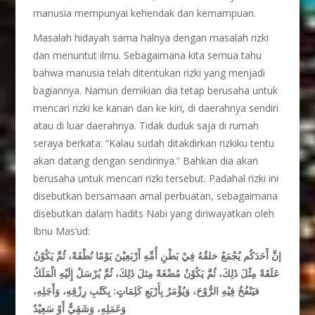
manusia mempunyai kehendak dan kemampuan.
Masalah hidayah sama halnya dengan masalah rizki
dan menuntut ilmu. Sebagaimana kita semua tahu
bahwa manusia telah ditentukan rizki yang menjadi
bagiannya. Namun demikian dia tetap berusaha untuk
mencari rizki ke kanan dan ke kiri, di daerahnya sendiri
atau di luar daerahnya. Tidak duduk saja di rumah
seraya berkata: “Kalau sudah ditakdirkan rizkiku tentu
akan datang dengan sendirinya.” Bahkan dia akan
berusaha untuk mencari rizki tersebut. Padahal rizki ini
disebutkan bersamaan amal perbuatan, sebagaimana
disebutkan dalam hadits Nabi yang diriwayatkan oleh
Ibnu Mas’ud:
إنَّ أَحَدَكُم يُجْمَعُ خلقُهُ فِيْ بَطْنِ أُمِّهِ أَرْبَعِيْنَ يَوْمًا نُطْفَةً، ثُمَّ يَكُوْنُ
عَلَقَةً مِثْلَ ذَلِكَ، ثُمَّ يَكُوْنُ مُضْغَةً مِثلَ ذَلِكَ، ثُمَّ يُرْسَلُ إِلَيْهِ الْمَلَكُ
فيَنْفُخُ فِيْهِ الرُّوْحَ، وَيُؤْمَرُ بِأَرْبَعِ كَلِمَاتٍ: بِكَتْبِ رِزْقِهِ، وَأَجَلِهِ،
وَعَمَلِهِ، وَشَقِيٌّ أَوْ سَعِيْدٌ