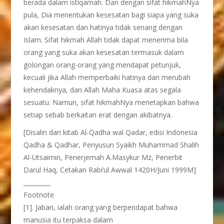
berada dalam istiqamah. Dan dengan sifat hikmahNya
pula, Dia menentukan kesesatan bagi siapa yang suka
akan kesesatan dan hatinya tidak senang dengan
Islam. Sifat hikmah Allah tidak dapat menerima bila
orang yang suka akan kesesatan termasuk dalam
golongan orang-orang yang mendapat petunjuk,
kecuali jika Allah memperbaiki hatinya dan merubah
kehendaknya, dan Allah Maha Kuasa atas segala
sesuatu. Namun, sifat hikmahNya menetapkan bahwa
setiap sebab berkaitan erat dengan akibatnya.
[Disalin dari kitab Al-Qadha wal Qadar, edisi Indonesia
Qadha & Qadhar, Penyusun Syaikh Muhammad Shalih
Al-Utsaimin, Penerjemah A.Masykur Mz, Penerbit
Darul Haq, Cetakan Rabi’ul Awwal 1420H/Juni 1999M]
_________
Footnote
[1]. Jabari, ialah orang yang berpendapat bahwa
manusia itu terpaksa dalam