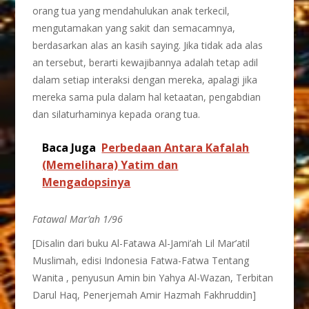
orang tua yang mendahulukan anak terkecil,
mengutamakan yang sakit dan semacamnya,
berdasarkan alas an kasih saying. Jika tidak ada alas
an tersebut, berarti kewajibannya adalah tetap adil
dalam setiap interaksi dengan mereka, apalagi jika
mereka sama pula dalam hal ketaatan, pengabdian
dan silaturhaminya kepada orang tua.
Baca Juga
Perbedaan Antara Kafalah
(Memelihara) Yatim dan
Mengadopsinya
Fatawal Mar’ah 1/96
[Disalin dari buku Al-Fatawa Al-Jami’ah Lil Mar’atil
Muslimah, edisi Indonesia Fatwa-Fatwa Tentang
Wanita , penyusun Amin bin Yahya Al-Wazan, Terbitan
Darul Haq, Penerjemah Amir Hazmah Fakhruddin]