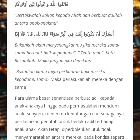
فَاتَّقُوا اللَّهَ وَاعْدِلُوا بَيْنَ أَوْلَادِكُمْ
“
Bertakwalah kalian kepada Allah dan berbuat adillah
antara anak-anakmu
”
أَيَسُرُّكَ أَنْ يَكُونُوا إِلَيْكَ فِي الْبِرِّ سَوَاءً قَالَ بَلَى قَالَ فَلَا إِذًا
Bukankah akan menyenangkanmu jika mereka sama-
sama berbuat baik kepadamu“. ” Tentu mau”. Kata
Rasulullah: Maka jangan jika demikian
“
Bukanlah kamu ingin perbuatan baik mereka
kepadamu sama?
Maka perlakukanlah mereka dengan
sama”
Para ulama besar senantiasa berbuat adil kepada
anak-anaknya hingga pada permasalahan mencium
anak, senyum, menerima kedatangan dan sebagainya,
berdasarkan perintah untuk berlaku adil terhadap
anak-anak. Akan tetapi diperbolehkan utuk tidak
menyamaratakan antara mereka, pada kondisi seperti