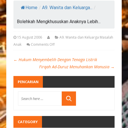
Home
/
A9. Wanita dan Keluarga...
/
Bolehkah Mengkhususkan Anaknya Lebih...
15 August 2006
A9. Wanita dan Keluarga Masalah
Anak
Comments Off
←
Hukum Menyembelih Dengan Tenaga Listrik
Firqah Ad-Duruz Menuhankan Manusia
→
PENCARIAN
CATEGORY