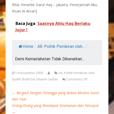
Rifai. Penerbit Darul Haq – Jakarta, Penerjemah Abu
Ihsan Al-Atsari]
Baca Juga
Saatnya Ahlu Haq Berlaku
Jujur !
Home
/
A8. Politik Pemikiran oleh...
/
Demi Kemaslahatan Tidak Dibenarkan...
14 November 2006
A8. Politik Pemikiran oleh
Syaikh Shalih bin Ghanim Sadlan
Comments Off
←
Bergaul Dengan Tetangga yang Bukan Muslim Sunni
dan Taat
Orang-Orang yang Mendapat Keamanan dan Petunjuk
→