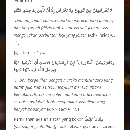
berfirman:
لَا تُخْرِجُوهُنَّ مِنْ بُيُوتِهِنَّ وَلَا يَخْرُجْنَ إِلَّا أَنْ يَأْتِينَ بِفَاحِشَةٍ مُبَيِّنَةٍ
“
Dan janganlah kamu keluarkan mereka dari rumahnya
dan janganlah (diizinkan) keluar kecuali jika mereka
mengerjakan perbuatan keji yang jelas
.” [Ath-Thalaq/65
: 1]
Juga firman-Nya.
وَعَاشِرُوهُنَّ بِالْمَعْرُوفِ ۚ فَإِنْ كَرِهْتُمُوهُنَّ فَعَسَىٰ أَنْ تَكْرَهُوا شَيْئًا
وَيَجْعَلَ اللَّهُ فِيهِ خَيْرًا كَثِيرًا
“…
Dan bergaullah dengan mereka menurut cara yang
patut. Jika kamu tidak menyukai mereka, (maka
bersabarlah) karena boleh jadi kamu tidak menyukai
sesuatu, padahal Allah menjadikan kebaikan yang
banyak padanya
.” [An-Nisaa’/4 : 19]
Pernikahan adalah ikatan yang kokoh
مِيْثَاقاً غَلِيْظً
(
miitsaqon gholiidhoo
), tidak selayaknya hanya karena