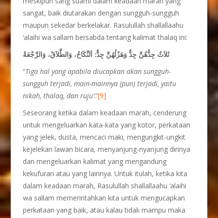
meskipun sang suami dalam keadaan marah yang
sangat, baik diutarakan dengan sungguh-sungguh
maupun sekedar berkelakar. Rasulullah shallallaahu
‘alaihi wa sallam bersabda tentang kalimat thalaq ini:
ثَلاَثٌ جِدُّهُنَّ جِدٌّ وَهَزْلُهُنَّ جِدٌّ: اَلنِّكَاحُ، وَالطَّلاَقُ، وَالرَّجْعَةُ
“
Tiga hal yang apabila diucapkan akan sungguh-
sungguh terjadi, main-mainnya (pun) terjadi, yaitu
nikah, thalaq, dan ruju’
.”
[9]
Seseorang ketika dalam keadaan marah, cenderung
untuk mengeluarkan kata-kata yang kotor, perkataan
yang jelek, dusta, mencaci maki, mengungkit-ungkit
kejelekan lawan bicara, menyanjung-nyanjung dirinya
dan mengeluarkan kalimat yang mengandung
kekufuran atau yang lainnya. Untuk itulah, ketika kita
dalam keadaan marah, Rasulullah shallallaahu ‘alaihi
wa sallam memerintahkan kita untuk mengucapkan
perkataan yang baik, atau kalau tidak mampu maka