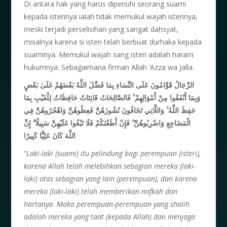
Di antara hak yang harus dipenuhi seorang suami
kepada isterinya ialah tidak memukul wajah isterinya,
meski terjadi perselisihan yang sangat dahsyat,
misalnya karena si isteri telah berbuat durhaka kepada
suaminya. Memukul wajah sang isteri adalah haram
hukumnya. Sebagaimana firman Allah ‘Azza wa Jalla.
الرِّجَالُ قَوَّامُونَ عَلَى النِّسَاءِ بِمَا فَضَّلَ اللَّهُ بَعْضَهُمْ عَلَىٰ بَعْضٍ
وَبِمَا أَنْفَقُوا مِنْ أَمْوَالِهِمْ ۚ فَالصَّالِحَاتُ قَانِتَاتٌ حَافِظَاتٌ لِلْغَيْبِ بِمَا
حَفِظَ اللَّهُ ۚ وَاللَّاتِي تَخَافُونَ نُشُوزَهُنَّ فَعِظُوهُنَّ وَاهْجُرُوهُنَّ فِي
الْمَضَاجِعِ وَاضْرِبُوهُنَّ ۖ فَإِنْ أَطَعْنَكُمْ فَلَا تَبْغُوا عَلَيْهِنَّ سَبِيلًا ۗ إِنَّ
اللَّهَ كَانَ عَلِيًّا كَبِيرًا
“
Laki-laki (suami) itu pelindung bagi perempuan (isteri),
karena Allah telah melebihkan sebagian mereka (laki-
laki) atas sebagian yang lain (perempuan), dan karena
mereka (laki-laki) telah memberikan nafkah dan
hartanya. Maka perempuan-perempuan yang shalih
adalah mereka yang taat (kepada Allah) dan menjaga