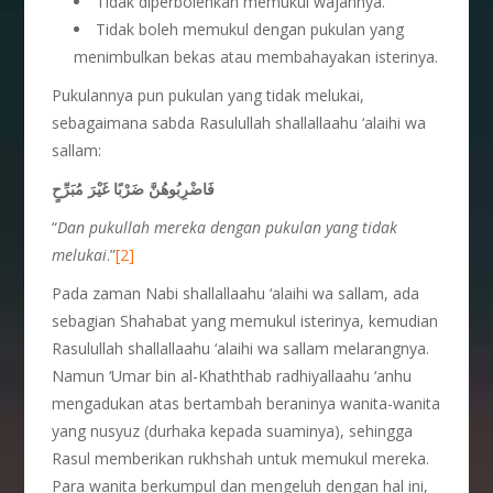
Tidak diperbolehkan memukul wajahnya.
Tidak boleh memukul dengan pukulan yang
menimbulkan bekas atau membahayakan isterinya.
Pukulannya pun pukulan yang tidak melukai,
sebagaimana sabda Rasulullah shallallaahu ‘alaihi wa
sallam:
فَاضْرِبُوهُنَّ ضَرْبًا غَيْرَ مُبَرِّحٍ
“
Dan pukullah mereka dengan pukulan yang tidak
melukai
.”
[2]
Pada zaman Nabi shallallaahu ‘alaihi wa sallam, ada
sebagian Shahabat yang memukul isterinya, kemudian
Rasulullah shallallaahu ‘alaihi wa sallam melarangnya.
Namun ‘Umar bin al-Khaththab radhiyallaahu ‘anhu
mengadukan atas bertambah beraninya wanita-wanita
yang nusyuz (durhaka kepada suaminya), sehingga
Rasul memberikan rukhshah untuk memukul mereka.
Para wanita berkumpul dan mengeluh dengan hal ini,