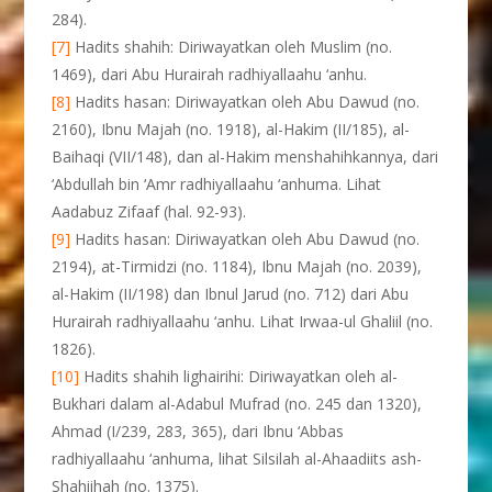
284).
[7]
Hadits shahih: Diriwayatkan oleh Muslim (no.
1469), dari Abu Hurairah radhiyallaahu ‘anhu.
[8]
Hadits hasan: Diriwayatkan oleh Abu Dawud (no.
2160), Ibnu Majah (no. 1918), al-Hakim (II/185), al-
Baihaqi (VII/148), dan al-Hakim menshahihkannya, dari
‘Abdullah bin ‘Amr radhiyallaahu ‘anhuma. Lihat
Aadabuz Zifaaf (hal. 92-93).
[9]
Hadits hasan: Diriwayatkan oleh Abu Dawud (no.
2194), at-Tirmidzi (no. 1184), Ibnu Majah (no. 2039),
al-Hakim (II/198) dan Ibnul Jarud (no. 712) dari Abu
Hurairah radhiyallaahu ‘anhu. Lihat Irwaa-ul Ghaliil (no.
1826).
[10]
Hadits shahih lighairihi: Diriwayatkan oleh al-
Bukhari dalam al-Adabul Mufrad (no. 245 dan 1320),
Ahmad (I/239, 283, 365), dari Ibnu ‘Abbas
radhiyallaahu ‘anhuma, lihat Silsilah al-Ahaadiits ash-
Shahiihah (no. 1375).