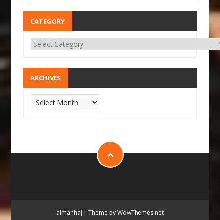
CATEGORY
ARCHIVES
almanhaj
|
Theme by WowThemes.net