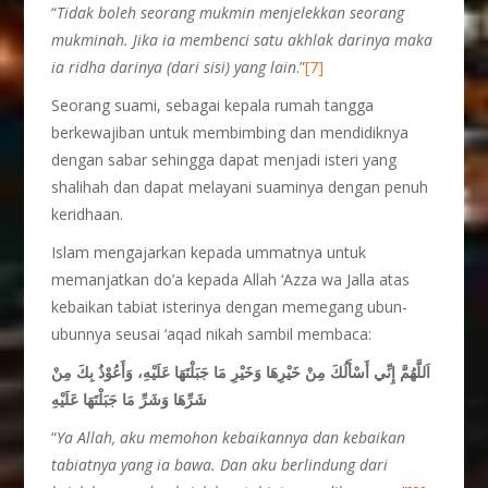
“
Tidak boleh seorang mukmin menjelekkan seorang
mukminah. Jika ia membenci satu akhlak darinya maka
ia ridha darinya (dari sisi) yang lain
.”
[7]
Seorang suami, sebagai kepala rumah tangga
berkewajiban untuk membimbing dan mendidiknya
dengan sabar sehingga dapat menjadi isteri yang
shalihah dan dapat melayani suaminya dengan penuh
keridhaan.
Islam mengajarkan kepada ummatnya untuk
memanjatkan do’a kepada Allah ‘Azza wa Jalla atas
kebaikan tabiat isterinya dengan memegang ubun-
ubunnya seusai ‘aqad nikah sambil membaca:
اَللَّهُمَّ إِنِّي أَسْأَلُكَ مِنْ خَيْرِهَا وَخَيْرِ مَا جَبَلْتَهَا عَلَيْهِ، وَأَعُوْذُ بِكَ مِنْ
شَرِّهَا وَشَرِّ مَا جَبَلْتَهَا عَلَيْهِ
“
Ya Allah, aku memohon kebaikannya dan kebaikan
tabiatnya yang ia bawa. Dan aku berlindung dari