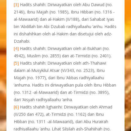
[3]
Hadits shahih: Diriwayatkan oleh Abu Dawud (no.
2146), Ibnu Majah (no. 1985), Ibnu Hibban (no. 1316 -
al-Mawaarid) dan al-Hakim (II/188), dari Sahabat Iyas
bin ‘Abdillah bin Abi Dzubab radhiyallaahu ‘anhu. Hadits
ini dishahihkan oleh al-Hakim dan disetujui oleh adz-
Dzahabi.
[4]
Hadits shahih: Diriwayatkan oleh al-Bukhari (no.
4942), Muslim (no. 2855) dan at-Tirmidzi (no. 2401).
[5]
Hadits shahih: Diriwayatkan oleh ath-Thahawi
dalam al-Musykilul Atsar (VI/343, no. 2523), Ibnu
Majah (no. 1977), dari Ibnu ‘Abbas radhiyallaahu
‘anhuma. Hadits ini diriwayatkan pula oleh Ibnu Hibban
(no. 1312 -al-Mawaarid) dan at-Tirmidzi (no. 3895),
dari ‘Aisyah radhiyallaahu ‘anha.
[6]
Hadits shahih lighairihi: Diriwayatkan oleh Ahmad
(II/250 dan 472), at-Tirmidzi (no. 1162) dan Ibnu
Hibban (no. 1311 -al-Mawaarid), dari Abu Hurairah
radhiyallaahu ‘anhu. Lihat Silsilah ash-Shahiihah (no.