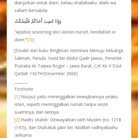
dianjurkan untuk diam, beliau shallallaahu ‘alaihi wa
sallam bersabda:
وَإِذَا غَضِبَ أَحَدُكُمْ فَلْيَسْكُتْ
“
Apabila seseorang dari kalian marah, hendaklah ia
diam
.”
[10]
[Disalin dari buku Bingkisan Istimewa Menuju Keluarga
Sakinah, Penulis Yazid bin Abdul Qadir Jawas, Penerbit
Pustaka At-Taqwa Bogor – Jawa Barat, Cet Ke II Dzul
Qa’dah 1427H/Desember 2006]
_______
Footnote
[1]
Nusyuz yaitu meninggalkan kewajibannya selaku
isteri, seperti meninggalkan rumah tanpa seizin
suaminya, dan lainnya.
[2]
Hadits shahih: Diriwayatkan oleh Muslim (no. 1218
(147)), dari Shahabat Jabir bin ‘Abdillah radhiyallaahu
‘anhuma.