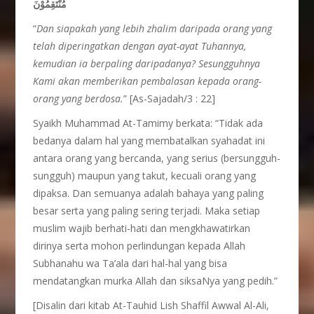
مُنْتَقِمُوْنَ
“
Dan siapakah yang lebih zhalim daripada orang yang
telah diperingatkan dengan ayat-ayat Tuhannya,
kemudian ia berpaling daripadanya? Sesungguhnya
Kami akan memberikan pembalasan kepada orang-
orang yang berdosa.
” [As-Sajadah/3 : 22]
Syaikh Muhammad At-Tamimy berkata: “Tidak ada
bedanya dalam hal yang membatalkan syahadat ini
antara orang yang bercanda, yang serius (bersungguh-
sungguh) maupun yang takut, kecuali orang yang
dipaksa. Dan semuanya adalah bahaya yang paling
besar serta yang paling sering terjadi. Maka setiap
muslim wajib berhati-hati dan mengkhawatirkan
dirinya serta mohon perlindungan kepada Allah
Subhanahu wa Ta’ala dari hal-hal yang bisa
mendatangkan murka Allah dan siksaNya yang pedih.”
[Disalin dari kitab At-Tauhid Lish Shaffil Awwal Al-Ali,