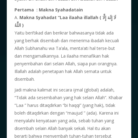
Pertama : Makna Syahadatain
A.
Makna Syahadat “Laa ilaaha illallah
( لَا إِلَهَ إِلَّا
اللَّهُ )
Yaitu beri’tikad dan berikrar bahwasanya tidak ada
yang berhak disembah dan menerima ibadah kecuali
Allah Subhanahu wa Ta’ala, menta’ati hal terse-but
dan mengamalkannya. La ilaaha menafikan hak
penyembahan dari selain Allah, siapa pun orangnya.
Illallah adalah penetapan hak Allah semata untuk
disembah.
Jadi makna kalimat ini secara ijmal (global) adalah,
“Tidak ada sesembahan yang hak selain Allah”. Khabar
“Laa ” harus ditaqdirkan “bi haqqi” (yang hak), tidak
boleh ditaqdirkan dengan “maujud ” (ada). Karena ini
menyalahi kenyataan yang ada, sebab tuhan yang
disembah selain Allah banyak sekali. Hal itu akan
berarti bahwa menyembah tuhan-tuhan tersebut