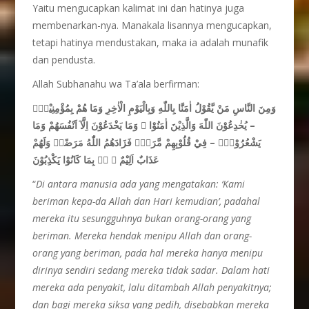
Yaitu mengucapkan kalimat ini dan hatinya juga
membenarkan-nya. Manakala lisannya mengucapkan,
tetapi hatinya mendustakan, maka ia adalah munafik
dan pendusta.
Allah Subhanahu wa Ta’ala berfirman:
وَمِنَ النَّاسِ مَنْ يَّقُوْلُ اٰمَنَّا بِاللّٰهِ وَبِالْيَوْمِ الْاٰخِرِ وَمَا هُمْ بِمُؤْمِنِيْنَۘ
– يُخٰدِعُوْنَ اللّٰهَ وَالَّذِيْنَ اٰمَنُوْا ۚ وَمَا يَخْدَعُوْنَ اِلَّآ اَنْفُسَهُمْ وَمَا
يَشْعُرُوْنَۗ – فِيْ قُلُوْبِهِمْ مَّرَضٌۙ فَزَادَهُمُ اللّٰهُ مَرَضًاۚ وَلَهُمْ
عَذَابٌ اَلِيْمٌ ۢ ەۙ بِمَا كَانُوْا يَكْذِبُوْنَ
“
Di antara manusia ada yang mengatakan: ‘Kami
beriman kepa-da Allah dan Hari kemudian’, padahal
mereka itu sesungguhnya bukan orang-orang yang
beriman. Mereka hendak menipu Allah dan orang-
orang yang beriman, pada hal mereka hanya menipu
dirinya sendiri sedang mereka tidak sadar. Dalam hati
mereka ada penyakit, lalu ditambah Allah penyakitnya;
dan bagi mereka siksa yang pedih, disebabkan mereka