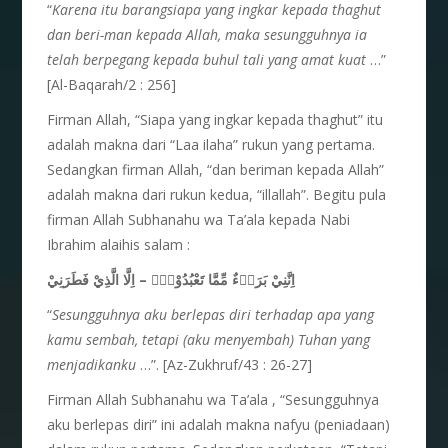
“
Karena itu barangsiapa yang ingkar kepada thaghut
dan beri-man kepada Allah, maka sesungguhnya ia
telah berpegang kepada buhul tali yang amat kuat
…”
[Al-Baqarah/2 : 256]
Firman Allah, “Siapa yang ingkar kepada thaghut” itu
adalah makna dari “Laa ilaha” rukun yang pertama.
Sedangkan firman Allah, “dan beriman kepada Allah”
adalah makna dari rukun kedua, “illallah”. Begitu pula
firman Allah Subhanahu wa Ta’ala kepada Nabi
Ibrahim alaihis salam :
اِنَّنِيْ بَرَاۤءٌ مِّمَّا تَعْبُدُوْنَۙ – اِلَّا الَّذِيْ فَطَرَنِيْ
“
Sesungguhnya aku berlepas diri terhadap apa yang
kamu sembah, tetapi (aku menyembah) Tuhan yang
menjadikanku
…”. [Az-Zukhruf/43 : 26-27]
Firman Allah Subhanahu wa Ta’ala , “Sesungguhnya
aku berlepas diri” ini adalah makna nafyu (peniadaan)