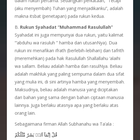
dalam rukun pertama. Sedangkan perkataan, “Tetapi
(aku menyembah) Tuhan yang menjadikanku”, adalah
makna itsbat (penetapan) pada rukun kedua.
B.
Rukun Syahadat “Muhammad Rasulullah”
Syahadat ini juga mempunyai dua rukun, yaitu kalimat
“‘abduhu wa rasuluh ” hamba dan utusanNya). Dua
rukun ini menafikan ifrath (berlebih-lebihan) dan tafrith
(meremehkan) pada hak Rasulullah Shallallahu ‘alaihi
wa sallam. Beliau adalah hamba dan rasulNya. Beliau
adalah makhluk yang paling sempurna dalam dua sifat
yang mulia ini, di sini artinya hamba yang menyembah.
Maksudnya, beliau adalah manusia yang diciptakan
dari bahan yang sama dengan bahan ciptaan manusia
lainnya. Juga berlaku atasnya apa yang berlaku atas
orang lain.
Sebagaimana firman Allah Subhanahu wa Ta’ala :
قُلْ اِنَّمَآ اَنَا۠ بَشَرٌ مِّثْلُكُمْ