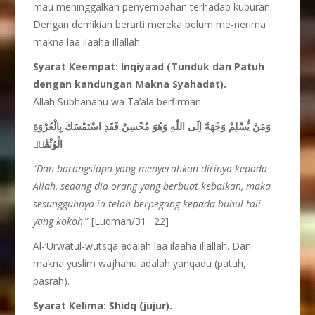
mau meninggalkan penyembahan terhadap kuburan.
Dengan demikian berarti mereka belum me-nerima
makna laa ilaaha illallah.
Syarat Keempat: Inqiyaad (Tunduk dan Patuh
dengan kandungan Makna Syahadat).
Allah Subhanahu wa Ta’ala berfirman:
وَمَنْ يُّسْلِمْ وَجْهَهٗٓ اِلَى اللّٰهِ وَهُوَ مُحْسِنٌ فَقَدِ اسْتَمْسَكَ بِالْعُرْوَةِ
الْوُثْقٰىۗ
“
Dan barangsiapa yang menyerahkan dirinya kepada
Allah, sedang dia orang yang berbuat kebaikan, maka
sesungguhnya ia telah berpegang kepada buhul tali
yang kokoh
.” [Luqman/31 : 22]
Al-‘Urwatul-wutsqa adalah laa ilaaha illallah. Dan
makna yuslim wajhahu adalah yanqadu (patuh,
pasrah).
Syarat Kelima: Shidq (jujur).