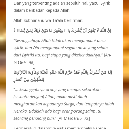
Dan yang terpenting adalah sepuluh hal, yaitu: Syirik
dalam beribadah kepada Allah.
Allah Subhanahu wa Ta’ala berfirman:
اِنَّ اللّٰهَ لَا يَغْفِرُ اَنْ يُّشْرَكَ بِهٖ وَيَغْفِرُ مَا دُوْنَ ذٰلِكَ لِمَنْ يَّشَاۤءُ
“
Sesungguhnya Allah tidak akan mengampuni dosa
syirik, dan Dia mengampuni segala dosa yang selain
dari (syirik) itu, bagi siapa yang dikehendakiNya.
” [An-
Nisa/4′: 48]
اِنَّهٗ مَنْ يُّشْرِكْ بِاللّٰهِ فَقَدْ حَرَّمَ اللّٰهُ عَلَيْهِ الْجَنَّةَ وَمَأْوٰىهُ النَّارُ ۗوَمَا
لِلظّٰلِمِيْنَ مِنْ اَنْصَارٍ
“…
Sesungguhnya orang yang mempersekutukan
(sesuatu dengan) Allah, maka pasti Allah
mengharamkan kepadanya Surga, dan tempatnya ialah
Neraka, tidaklah ada bagi orang-orang zalim itu
seorang penolong pun.
” [Al-Ma’idah/5: 72]
Termasuk di dalamnya yaitu menyembelih karena