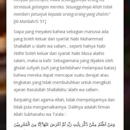
termasuk golongan mereka. Sesungguhnya Allah tidak
memberi petunjuk kepada orang-orang yang zhalim
.”
[Al-Ma’idah/5: 51]
Siapa yang meyakini bahwa sebagian manusia ada
yang boleh keluar dari syari’at Nabi Muhammad
Shallallah u ‘alaihi wa sallam , seperti halnya Nabi
Hidhir boleh keluar dari syariat Nabi Musa alaihis
salam, maka ia kafir. Sebagaimana yang diyakini oleh
ghulat sufiyah (sufi yang berlebihan/ melampaui batas)
bahwa mereka dapat mencapai suatu derajat atau
tingkatan yang tidak membutuhkan untuk mengikuti
ajaran Rasulullah Shallallahu ‘alaihi wa sallam .
Berpaling dari agama Allah, tidak mempelajarinya dan
tidak pula mengamalkannya. Dalilnya adalah firman
Allah Subhanahu wa Ta’ala :
وَمَنْ اَظْلَمُ مِمَّنْ ذُكِّرَ بِاٰيٰتِ رَبِّهٖ ثُمَّ اَعْرَضَ عَنْهَا ۗاِنَّا مِنَ الْمُجْرِمِيْنَ