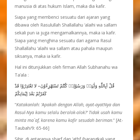
manusia di atas hukum Islam, maka dia kafir.
Siapa yang membenci sesuatu dari ajaran yang
dibawa oleh Rasulullah Shallallahu ‘alaihi wa sallam
sekali pun ia juga mengamalkannya, maka ia kafir.
Siapa yang menghina sesuatu dari agama Rasul
Shallallahu ‘alaihi wa sallam atau pahala maupun
siksanya, maka ia kafir.
Hal ini ditunjukkan oleh firman Allah Subhanahu wa
Ta’ala :
لا تَعْتَذِرُوْا قَدْ
–
قُلْ اَبِاللّٰهِ وَاٰيٰتِهٖ وَرَسُوْلِهٖ كُنْتُمْ تَسْتَهْزِءُوْنَ
كَفَرْتُمْ بَعْدَ اِيْمَانِكُمْ
“
Katakanlah: ‘Apakah dengan Allah, ayat-ayatNya dan
Rasul-Nya kamu selalu berolok-olok?’ Tidak usah kamu
minta ma`af, karena kamu kafir sesudah beriman
.” [At-
Taubah/9: 65-66]
Sihir, di antaranya sharf dan ‘athf (barangkali yang