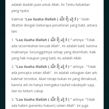
adalah ibadah pula untuk Allah. Ini Tentu kebatilan
yang nyata.
Kalimat “
Laa ilaaha illallah
( لَا إِلَهَ إِلَّا اللَّهُ )
” telah
ditafsiri dengan beberapa penafsiran yang batil, antara
lain:
1.
“Laa ilaaha illallah ( لَا إِلَهَ إِلَّا اللَّهُ ) “
artinya: “Tidak
ada sesembahan kecuali Allah”, Ini adalah batil, karena
maknanya: Sesungguhnya setiap yang disembah, baik
yang hak maupun yang batil, itu adalah Allah.
2.
“Laa ilaaha illallah ( لَا إِلَهَ إِلَّا اللَّهُ ) “
artinya : “Tidak
ada pencipta selain Allah” . Ini adalah sebagian dari arti
kalimat tersebut. Akan tetapi bukan ini yang dimaksud,
karena arti ini hanya mengakui tauhid rububiyah saja,
dan itu belum cukup.
3.
“Laa ilaaha illallah ( لَا إِلَهَ إِلَّا اللَّهُ ) “
artinya: “Tidak
ada hakim (penentu hukum) selain Allah”. Ini juga