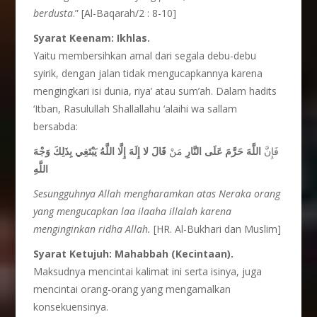
berdusta
.” [Al-Baqarah/2 : 8-10]
Syarat Keenam: Ikhlas.
Yaitu membersihkan amal dari segala debu-debu
syirik, dengan jalan tidak mengucapkannya karena
mengingkari isi dunia, riya’ atau sum’ah. Dalam hadits
‘Itban, Rasulullah Shallallahu ‘alaihi wa sallam
bersabda:
فَإِنَّ
اللَّهَ حَرَّمَ عَلَى النَّارِ
مَنْ
قَالَ لا إِلَهَ إِلَّا اللَّهُ يَبْتَغِي بِذَلِكَ وَجْهَ
اللَّهِ
Sesungguhnya Allah mengharamkan atas Neraka orang
yang mengucapkan laa ilaaha illalah karena
menginginkan ridha Allah.
[HR. Al-Bukhari dan Muslim]
Syarat Ketujuh: Mahabbah (Kecintaan).
Maksudnya mencintai kalimat ini serta isinya, juga
mencintai orang-orang yang mengamalkan
konsekuensinya.