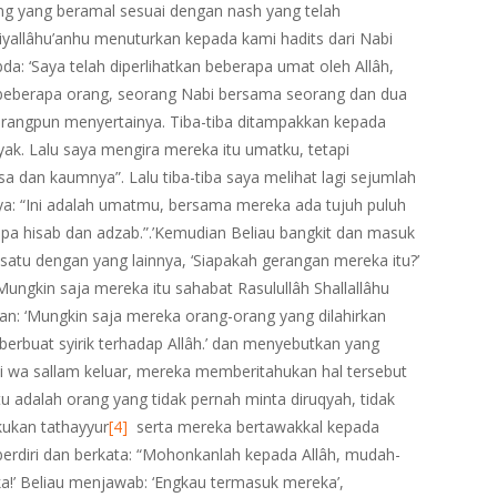
ang yang beramal sesuai dengan nash yang telah
iyallâhu’anhu menuturkan kepada kami hadits dari Nabi
abda: ‘Saya telah diperlihatkan beberapa umat oleh Allâh,
 beberapa orang, seorang Nabi bersama seorang dan dua
eorangpun menyertainya. Tiba-tiba ditampakkan kepada
k. Lalu saya mengira mereka itu umatku, tetapi
a dan kaumnya”. Lalu tiba-tiba saya melihat lagi sejumlah
a: “Ini adalah umatmu, bersama mereka ada tujuh puluh
pa hisab dan adzab.”.’Kemudian Beliau bangkit dan masuk
satu dengan yang lainnya, ‘Siapakah gerangan mereka itu?’
ungkin saja mereka itu sahabat Rasulullâh Shallallâhu
kan: ‘Mungkin saja mereka orang-orang yang dilahirkan
berbuat syirik terhadap Allâh.’ dan menyebutkan yang
laihi wa sallam keluar, mereka memberitahukan hal tersebut
tu adalah orang yang tidak pernah minta diruqyah, tidak
kukan tathayyur
[4]
serta mereka bertawakkal kepada
erdiri dan berkata: “Mohonkanlah kepada Allâh, mudah-
’ Beliau menjawab: ‘Engkau termasuk mereka’,