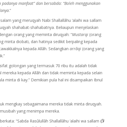
h padanya manfaat” dan bersabda: “Boleh menggunakan
danya
.”
issalam yang meruqyah Nabi Shallallâhu ‘alaihi wa sallam
meruqyah shahabat-shahabatnya. Beliaupun menjelaskan
engan orang yang meminta diruqyah: “
Mustarqi
(orang
 minta diobati, dan hatinya sedikit berpaling kepada
ai tawakkalnya kepada Allâh. Sedangkan
arrâqi
(orang yang
k.”
sifat golongan yang termasuk 70 ribu itu adalah tidak
mereka kepada Allâh dan tidak meminta kepada selain
a minta di kay.” Demikian pula hal ini disampaikan Ibnul
ntuk mengkay sebagaimana mereka tidak minta diruqyah.
 musibah yang menimpa mereka.
erkata: “Sabda Rasûlullâh Shallallâhu ‘alaihi wa sallam
(لاَ