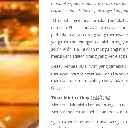
manfaat kepada saudaranya, maka berila
ruqyah selama tidak terjadi kesyirikan pa
Ditambah lagi dengan amalan Jibril ‘alaih
dan Nabi Shallallâhu ‘alaihi wa sallam 
perbedaan antara orang yang meruqyah d
yang meminta diruqyah) adalah orang yang
selain Allâh. Hal ini akan mengurangi nil
meruqyah) adalah orang yang berbuat bai
Beliau berkata pula: “Dan yang dimaksud 
meruqyah karena kesempurnaan tawakkal 
mereka untuk meruqyahnya serta tidak pul
Qayyim.
Tidak Minta di kay (وَلاَ يَكْتَوُوْنَ)
Mereka tidak minta kepada orang lain u
Mereka menerima qadha’ dan menikmati
Syaikh Abdurrahman bin Hasan Ali Syaikh b