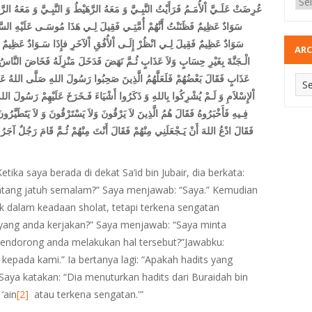
عُرِضَتْ عَلَـيَّ اْلأُمَـمُ فَرَأَيْتُ النَّبِـيَّ وَ مَعَهُ الرَّهَيْطُ وَ النَّبِـيَّ وَ مَعَهُ الرَّ
سَوَادٌ عَظِيمٌ فَظَنَنْتُ أَنَّهُمْ أُمَّتِـي فَقِيلَ لِـي هَذَا مُوسَـى عَلَيْهِ السَّلا
سَوَادٌ عَظِيمٌ فَقِيلَ لِـي انْظُرْ إِلَـى اْلأُفُقِ اْلآخَرِ فإِذَا سَـوَادٌ عَظِيمٌ فَق
ARC
الْـجَنَّةَ بِغَيْرِ حِسَابٍ وَلاَ عَذَابٍ ثُـمَّ نَهَضَ فَدَخَلَ مَنْزِلَهُ فَخَاضَ النَّاسُ ف
عَذَابٍ فَقَالَ بَعْضُهُمْ فَلَعَلَّهُمُ الَّذِينَ صَحِبُوا رَسُولَ اللهِ صَلَّى اللهُ عَلَيْه
اْلإِسْلاَمِ وَ لَـمْ يُشْرِكُوا بِاللهِ وَ ذَكَرُوا أَشْيَاءَ فَـخَرَخَ عَلَيْهِمْ رَسُولَ ال
فِـيهِ فَأَخْبَرُوهُ فَقَالَ هُمُ الَّذِينَ لاَ يَرْقُونَ وَلاَ يَسْتَرْقُونَ وَ لاَ يَتَطَيَّرُ
فَقَالَ ادْعُ اللهَ أَنْ يَـجْعَلَنِي مِنْهُمْ فَقَالَ أَنْتَ مِنْهُمْ ثُـمَّ قَامَ رَجُلٌ آجَرُ
ika saya berada di dekat Sa’id bin Jubair, dia berkata:
bintang jatuh semalam?” Saya menjawab: “Saya.” Kemudian
ak dalam keadaan sholat, tetapi terkena sengatan
pa yang anda kerjakan?” Saya menjawab: “Saya minta
 mendorong anda melakukan hal tersebut?”Jawabku:
 kepada kami.” Ia bertanya lagi: “Apakah hadits yang
 Saya katakan: “Dia menuturkan hadits dari Buraidah bin
‘ain
[2]
atau terkena sengatan.'”