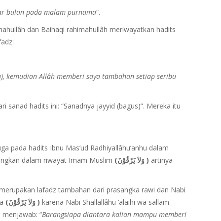
inar bulan pada malam purnama
“.
hullâh dan Baihaqi rahimahullâh meriwayatkan hadits
fadz:
, kemudian Allâh memberi saya tambahan setiap seribu
 sanad hadits ini: “Sanadnya jayyid (bagus)”. Mereka itu
uga pada hadits Ibnu Mas’ud Radhiyallâhu’anhu dalam
ngkan dalam riwayat Imam Muslim
(وَلاَ يَرْقُوْنَ )
artinya
i merupakan lafadz tambahan dari prasangka rawi dan Nabi
da
(وَلاَ يَرْقُوْنَ )
karena Nabi Shallallâhu ‘alaihi wa sallam
u menjawab: “
Barangsiapa diantara kalian mampu memberi