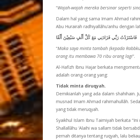
“
Wajah-wajah mereka bersinar seperti s
Dalam hal yang sama Imam Ahmad rahima
Abu Hurairah radhiyallâhu’anhu dengan la
فَاسْتَزَدْتُ رَبِّي فَزَادَنِي مَعَ كُلِّ أَلْفٍ سَبْعِيْنَ أَلْفًا
“
Maka saya minta tambah (kepada Rabbku)
orang itu membawa 70 ribu orang lagi
“.
Al-Hafizh Ibnu Hajar berkata mengomentari
adalah orang-orang yang:
Tidak minta diruqyah.
Demikianlah yang ada dalam shahihain. J
musnad Imam Ahmad rahimahullâh. Seda
yang tidak meruqyah.
Syaikhul Islam Ibnu Taimiyah berkata “In
Shallallâhu ‘Alaihi wa sallam tidak bersab
pernah ditanya tentang ruqyah, lalu belia