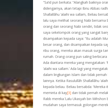
“Sa’id pun berkata: “Alangkah baiknya or
didengarnya, akan tetapi Ibnu Abbas radh
Shallallâhu ‘alaihi wa sallam, Beliau bers
lalu saya melihat seorang Nabi bersama
orang dan seorang Nabi sendiri, tidak s
saya sekelompok orang yang sangat banya
disampaikan kepada saya: “Itu adalah Mus
besar orang, dan disampaikan kepada say
ribu orang, mereka akan masuk surga tan
rumah. Orang-orang pun saling berbicara 
Ada diantara mereka yang mengatakan: ‘M
‘alaihi wa sallam.’ Ada lagi yang mengata
dalam lingkungan Islam dan tidak pernah 
lainnya. Ketika Rasulullâh Shallallâhu ‘a
kepada beliau. Beliau bersabda: ‘Mereka i
meminta di kay
[3]
dan tidak pernah mela
Rabb mereka.’Lalu Ukasyah bin Mihshon b
mudahan saya termasuk golongan mereka!