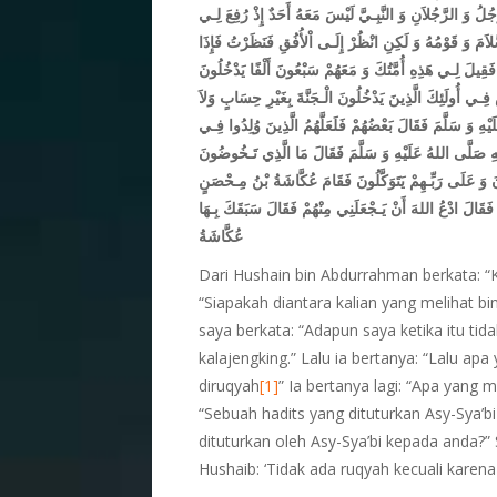
جُلُ وَ الرَّجُلاَنِ وَ النَّبِـيَّ لَيْسَ مَعَهُ أَحَدٌ إِذْ رُفِعَ لِـي
َمَ وَ قَوْمُهُ وَ لَكِنِ انْظُرْ إِلَـى اْلأُفُقِ فَنَظَرْتُ فَإِذَا
ِيلَ لِـي هَذِهِ أُمَّتُكَ وَ مَعَهُمْ سَبْعُونَ أَلْفًا يَدْخُلُونَ
ِـي أُولَئِكَ الَّذِينَ يَدْخُلُونَ الْـجَنَّةَ بِغَيْرِ حِسَابٍ وَلاَ
ِ وَ سَلَّمَ فَقَالَ بَعْضُهُمْ فَلَعَلَّهُمُ الَّذِينَ وُلِدُوا فِـي
لهِ صَلَّى اللهُ عَلَيْهِ وَ سَلَّمَ فَقَالَ مَا الَّذِي تَـخُوضُونَ
ونَ وَ عَلَى رَبِّـهِمْ يَتَوَكَّلُونَ فَقَامَ عُكَّاشَةُ بْنُ مِـحْصَنٍ
 فَقَالَ ادْعُ اللهَ أَنْ يَـجْعَلَنِي مِنْهُمْ فَقَالَ سَبَقَكَ بِـهَا
عُكَّاشَةُ
Dari Hushain bin Abdurrahman berkata: “Ket
“Siapakah diantara kalian yang melihat 
saya berkata: “Adapun saya ketika itu tid
kalajengking.” Lalu ia bertanya: “Lalu a
diruqyah
[1]
” Ia bertanya lagi: “Apa yang
“Sebuah hadits yang dituturkan Asy-Sya’bi
dituturkan oleh Asy-Sya’bi kepada anda?”
Hushaib: ‘Tidak ada ruqyah kecuali karena 