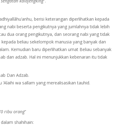
 sengatan kalajengking
“.
dhiyallâhu’anhu, berisi keterangan diperlihatkan kepada
ng nabi beserta pengikutnya yang jumlahnya tidak lebih
atau dua orang pengikutnya, dan seorang nabi yang tidak
an kepada beliau sekelompok manusia yang banyak dan
salam. Kemudian baru diperlihatkan umat Beliau sebanyak
ab dan adzab. Hal ini menunjukkan kebenaran itu tidak
sab Dan Adzab.
 ‘Alaihi wa sallam yang merealisasikan tauhid.
0 ribu orang
”
 dalam shahihain: