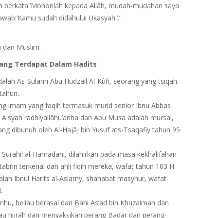
dan berkata:’Mohonlah kepada Allâh, mudah-mudahan saya
wab:’Kamu sudah didahului Ukasyah.’.”
i dan Muslim.
yang Terdapat Dalam Hadits
alah As-Sulami Abu Hudzail Al-Kûfi, seorang yang tsiqah.
tahun.
orang imam yang faqih termasuk murid senior Ibnu Abbas
i Aisyah radhiyallâhu’anha dan Abu Musa adalah mursal,
ng dibunuh oleh Al-Hajâj bin Yusuf ats-Tsaqafiy tahun 95
n Surahil al-Hamadani, dilahirkan pada masa kekhalifahan
bi’in terkenal dan ahli fiqih mereka, wafat tahun 103 H.
dalah Ibnul Harits al-Aslamy, shahabat masyhur, wafat
.
nhu, beliau berasal dari Bani As’ad bin Khuzaimah dan
au hijrah dan menyaksikan perang Badar dan perang-