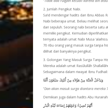
“
Tidak ada ruqyah kecuali karena ain atau
2. Jumlah Pengikut Nabi.
Sa’id mendengar hadits dari Ibnu Abbas Ra
Nabi beberapa umat. Beliau melihat seora
dari sepuluh. Seorang nabi beserta satu 
memiliki pengikut. Kemudian diperlihatk
ternyata adalah umat Nabi Musa ‘alaihis
70 ribu orang yang masuk surga tanpa his
dilihat dari banyaknya pengikut.
3. Golongan Yang Masuk Surga Tanpa Hi
Mereka adalah umat Rasûlullâh Shallallâhu
Sebagaimana dalam riwayat Ibnu Fudhail:
وَيَدْخُلُ الْجَنَّةَ مِنْ هَؤُلاَءِ مِنْ أُمَّتِكَ سَبْعُوْنَ أَلْفًا
“
Dan akan masuk surga diantara mereka 7
Demikian juga dalam hadits Abu Hurairah
أَنَّهُمْ تُضِيْءُ وُجُوْهُهُمْ إِضَاءَةَ لَيْلَةِ الْبَدْرِ