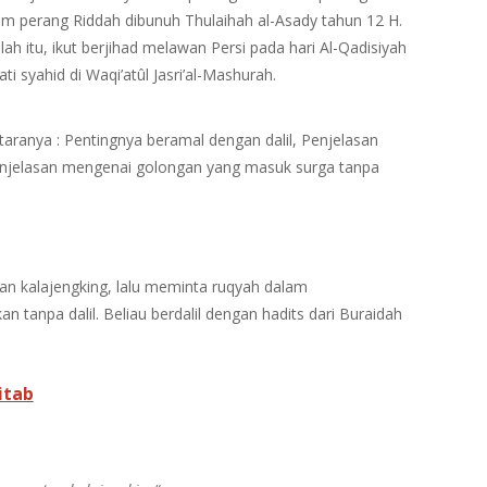
lam perang Riddah dibunuh Thulaihah al-Asady tahun 12 H.
h itu, ikut berjihad melawan Persi pada hari Al-Qadisiyah
 syahid di Waqi’atûl Jasri’al-Mashurah.
taranya : Pentingnya beramal dengan dalil, Penjelasan
enjelasan mengenai golongan yang masuk surga tanpa
n kalajengking, lalu meminta ruqyah dalam
n tanpa dalil. Beliau berdalil dengan hadits dari Buraidah
itab