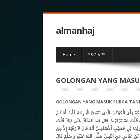
almanhaj
Home
SSD VPS
GOLONGAN YANG MASUK
GOLONGAN YANG MASUK SURGA TANP
ُمْ رَأَى الْكَوْكَبَ الَّذِي انْقَضَّ الْبَارِحَةَ قُلْتُ أَنَا ثُـمَّ
تَ قُلْتُ اسْـتَرْقَيْـتُ قَالَ فَمَا حَمَلَكَ عَلَى ذَلِكَ قُلْتُ
يْدَةَ بْنِ حُصَيْبٍ اْلأَسْلَمِـيِّ أَنَّهُ قَالَ لاَ رُقْيَةَ إِلاَّ مِنْ
بْنُ عَبَّاسٍ عَنِ النَّبِـيِّ صَلَّى اللهُ عَلَيْهِ وَ سَلَّمَ قَالَ