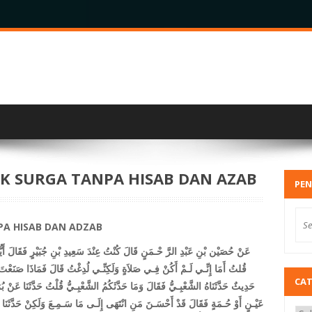
 SURGA TANPA HISAB DAN AZAB
PEN
A HISAB DAN ADZAB
عَنْ حُصَيْن بْنِ عَبْدِ الرَّ حْـمَنٍ قَالَ كُنْتُ عِنْدَ سَعِيدِ بْنِ جُبَيْرٍ فَقَالَ أَيُّك
قُلتُ أَمَا إِنِّـي لَـمْ أَكُنْ فِـي صَلاَةٍ وَلَكِنِّـي لُدِغْتُ قَالَ فَمَاذَا صَنَعْ
CA
حَدِيثٌ حَدَّثَنَاهُ الشَّعْبِـيُّ فَقَالَ وَمَا حَدَّثَكُمُ الشَّعْبِـيُّ قُلْتُ حَدَّثَنَا عَنْ بُرَ
عَيْـنٍ أَوْ حُـمَةٍ فَقَالَ قَدْ أَحْسَـنَ مَنِ انْتَهَى إِلَـى مَا سَـمِـعَ وَلَكِنْ حَدَّثَنَا ا