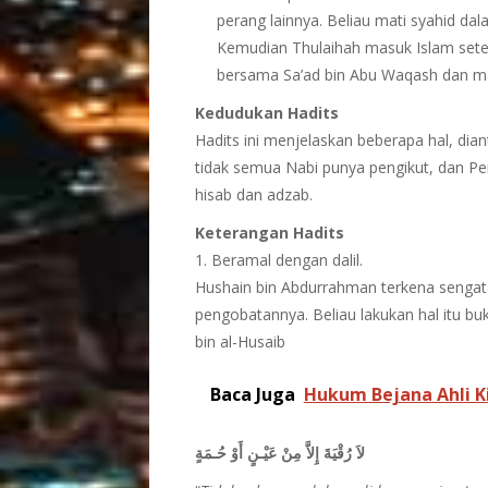
perang lainnya. Beliau mati syahid da
Kemudian Thulaihah masuk Islam setela
bersama Sa’ad bin Abu Waqash dan mati
Kedudukan Hadits
Hadits ini menjelaskan beberapa hal, dian
tidak semua Nabi punya pengikut, dan P
hisab dan adzab.
Keterangan Hadits
1. Beramal dengan dalil.
Hushain bin Abdurrahman terkena sengata
pengobatannya. Beliau lakukan hal itu buka
bin al-Husaib
Baca Juga
Hukum Bejana Ahli K
لاَ رُقْيَةَ إِلاَّ مِنْ عَيْـنٍ أَوْ حُـمَةٍ