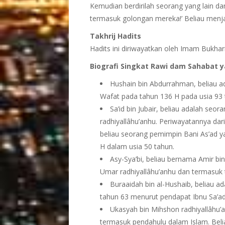
Kemudian berdirilah seorang yang lain 
termasuk golongan mereka!’ Beliau menja
Takhrij Hadits
Hadits ini diriwayatkan oleh Imam Bukhar
Biografi Singkat Rawi dam Sahabat 
Hushain bin Abdurrahman, beliau ad
Wafat pada tahun 136 H pada usia 93 
Sa’id bin Jubair, beliau adalah se
radhiyallâhu’anhu. Periwayatannya dar
beliau seorang pemimpin Bani As’ad ya
H dalam usia 50 tahun.
Asy-Sya’bi, beliau bernama Amir bi
Umar radhiyallâhu’anhu dan termasuk ta
Buraaidah bin al-Hushaib, beliau a
tahun 63 menurut pendapat Ibnu Sa’ad
Ukasyah bin Mihshon radhiyallâhu’a
termasuk pendahulu dalam Islam. Beli