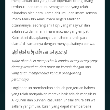
menjalankan apa yang telah diperbaiki orang-orang
terdahulu dari umat ini. Sebagaimana yang telah
dikatakan oleh para ulama ahli ilmu dan imam semisal
Imam Malik bin Anas Imam negeri Madinah
dizamannya, seorang ahli Fiqh yang masyhur dan
salah satu dari imam-imam mazhab yang empat.
Kalimat ini diucapkannya dan diterima oleh para
ulama’ di zamannya dengan menyepakatinya bahwa.
لَنْ يُصْلِحَ آخِرَ هَذِهِ الأُمَّةِ إِلاَّ مَا أَصْلَحَ أَوَّلَهَا
Tidak akan bisa memperbaiki kondisi orang-orang yang
datang kemudian dari umat ini kecuali dengan apa
yang telah memperbaiki kondisi orang-orang
petamanya.
Ungkapan ini memberikan sebuah pengertian bahwa
yang telah menjadikan mereka baik adalah mengikuti
Al-Qur’an dan Sunnah Rasulullah Shallallahu ‘alaihi wa
sallam yang mulia. Itulah yang dapat memperbaiki