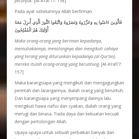
petunjuk.
[Al-A’raf /7: 158]
Pada ayat sebelumnya Allah berfirman.
فَالَّذِينَ ءَامَنُوا بِهِ وَعَزَّرُوهُ وَنَصَرُوهُ وَاتَّبَعُوا النُّورَ الَّذِي أُنزِلَ مَعَهُ
أُوْلَئِكَ هُمُ الْمُفْلِحُونَ
Maka orang-orang yang beriman kepadanya,
memuliakannya, menolongnya dan mengikuti cahaya
yang terang yang diturunkan kepadanya (al-Qur’an),
mereka itulah orang-orang yang beruntung
. [Al-A’raf/7:
157]
Maka barangsiapa yang mengikuti dan mengagungkan
perintah dan larangannya, dialah orang yang beruntuh.
Dan barangsiapa yang menyimpang darinya lalu
mengikuti hawa nafsu dan syaitan, dialah orang yang
merugi dan binasa. Tiada daya dan kekuatan kecuali
dengan pertolongan Allah.
Upaya-upaya untuk sebuah perbaikan banyak dan