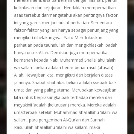
mereka membawa bahtera ini dengan hikmah, penuh
keikhlasan dan kejujuran. Hendaklah memperhatikan
asas tersebut danmengetahui akan pentingnya faktor
ini yang garus menjadi pusat perhatian. Sementara
faktor-faktor yang lain hanya sebagai penunjang yang
mengikuti dibelakangnya. Yaitu Memfokuskan
perhatian pada tauhidullah dan mengikhlaskah ibadah
hanya untuk Allah. Demikian juga memperhatika
keimanan kepada Nabi Muhammad Shallallahu ‘alaihi
wa sallam. beliau adalah benar-benar rasul (utusan)
Allah. Kewajiban kita, mengikuti dan berjalan diatas
jalannya. Shabat-shahabat beliau adalah ssebaik-baik
umat dan yang paling utama. Merupakan kewaajiban
kita untuk berprasangka baik terhadap mereka dan
meyakinii ‘adalah (kelurusan) mereka. Mereka adalah
umatterbaik setelah Muhammad Shallallahu ‘alaihi wa
sallam, para pengemban Al-Qur’an dan Sunnah
Rasulullah Shallallahu ‘alaihi wa sallam. maka