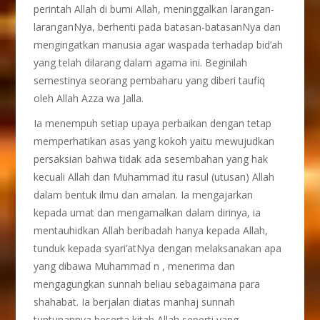
perintah Allah di bumi Allah, meninggalkan larangan-
laranganNya, berhenti pada batasan-batasanNya dan
mengingatkan manusia agar waspada terhadap bid’ah
yang telah dilarang dalam agama ini. Beginilah
semestinya seorang pembaharu yang diberi taufiq
oleh Allah Azza wa Jalla.
Ia menempuh setiap upaya perbaikan dengan tetap
memperhatikan asas yang kokoh yaitu mewujudkan
persaksian bahwa tidak ada sesembahan yang hak
kecuali Allah dan Muhammad itu rasul (utusan) Allah
dalam bentuk ilmu dan amalan. Ia mengajarkan
kepada umat dan mengamalkan dalam dirinya, ia
mentauhidkan Allah beribadah hanya kepada Allah,
tunduk kepada syari’atNya dengan melaksanakan apa
yang dibawa Muhammad n , menerima dan
mengagungkan sunnah beliau sebagaimana para
shahabat. Ia berjalan diatas manhaj sunnah
tuntunannya beserta kitab Allah seperti yang