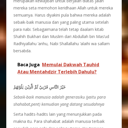
merupakan kewajiban untuk berjalan diatas jalan
mereka seta memohon keridhaan Allah untuk mereka
semuanya. Harus diyakini pula bahwa mereka adalah
sebaik-baik manusia dan yang paling utama setelah
para nabi. Sebagaimana telah tetap daalam kitab
Shahih Bukhari dan Muslim dari Abdullah bin Mas’ud
Radhiyallahu ‘anhu, Nabi Shallallahu ‘alaihi wa sallam
bersabda.
Baca Juga
Memulai Dakwah Tauhid
Atau Mentahdzir Terlebih Dahulu?
خَيْرُ النَّاسِ قَرْنِيْ ثُمَّ الَّذِيْنَ يَلُوْنَهُمْ
Sebaik-baik manusia adalah generasiku (yaitu para
shahabat,pent) kemudian yang datang sesudahnya
Serta hadits-hadits lain yang menunjukkan pada
makna itu. Para shahabat adalah manusia terbaik