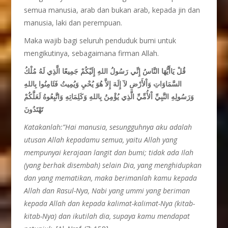
semua manusia, arab dan bukan arab, kepada jin dan
manusia, laki dan perempuan.
Maka wajib bagi seluruh penduduk bumi untuk
mengikutinya, sebagaimana firman Allah.
قُلْ يَاأَيُّهَا النَّاسُ إِنِّي رَسُولُ اللهِ إِلَيْكُمْ جَمِيعًا الَّذِي لَهُ مُلْكُ
السَّمَاوَاتِ وَاْلأَرْضِ لآ إِلَهَ إِلاَّ هُوَ يُحْيِ وَيُمِيتُ فَئَامِنُوا بِاللهِ
وَرَسُولِهِ النَّبِيِّ اْلأُمِّيِّ الَّذِي يُؤْمِنُ بِاللهِ وَكَلِمَاتِهِ وَاتَّبِعُوهُ لَعَلَّكُمْ
تَهْتَدُونَ
Katakanlah:”Hai manusia, sesungguhnya aku adalah
utusan Allah kepadamu semua, yaitu Allah yang
mempunyai kerajaan langit dan bumi; tidak ada Ilah
(yang berhak disembah) selain Dia, yang menghidupkan
dan yang mematikan, maka berimanlah kamu kepada
Allah dan Rasul-Nya, Nabi yang ummi yang beriman
kepada Allah dan kepada kalimat-kalimat-Nya (kitab-
kitab-Nya) dan ikutilah dia, supaya kamu mendapat