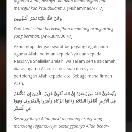
(agama) Allah, niscaya Dia akan menolongmu dan
meneguhkan kedudukanmu
. [Muhammad/47 :7]
وَكَانَ حَقًّا عَلَيْنَا نَصْرُ الْمُؤْمِنِينَ
Dan kami selalu berkewajiban menolong orang-orang
yang beriman
. [Ar-Ruum/30:47]
Akan tetapi dengan syarat berpegang teguh pada
agama Allah, beriman kepadaNya dan kepada
RasulNya Shallallahu ‘alaihi wa sallam serta istiqamah
diatas agama Allah. Inilah sebab dan syarat
pertolongan Allah kepada kita. Sebagaimana firman
Allah,
وَلَيَنصُرَنَّ اللهُ مَن يَنصُرُهُ إِنَّ اللهَ لَقَوِيٌّ عَزِيزٌ . الَّذِينَ إِن مَّكَّنَّاهُمْ
فِي اْلأَرْضِ أَقَامُوا الصَّلاَةَ وَءَاتَوُا الزَّكَاةَ وَأَمَرُوا بِالْمَعْرُوفِ وَنَهَوْا
عَنِ الْمُنكَرِ
Sesungguhnya Allah pasti menolong orang yang
menolong (agama)-Nya. Sesungguhnya Allah benar-