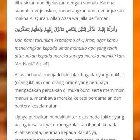
ditafsirkan dan dijelaskan dengan sunnah. Karena
sunnah menjelaskan, menerangkan dan menunjukkan
makna Al-Qur’an. Allah Azza wa Jalla berfirman.
وَأَنزَلْنَآ إِلَيْكَ الذِّكْرَ لِتُبَيِّنَ لِلنَّاسِ مَانُزِّلَ إِلَيْهِمْ وَلَعَلَّهُمْ يَتَفَكَّرُونَ
Dan Kami turunkan kepadamu al-Qur’an, agar kamu
menerangkan kepada umat manusia apa yang telah
diturunkan kepada mereka supaya mereka memikirkan
,
[An-Nahl/16 : 44]
Asas ini harus menjadi titik tolak bagi da’i yang mukhlis
(orang ikhlas) dan orang-orang yang berupaya
mengadakan perbaikan di muka bumi serta memimpin
manusia, membawa mereka ke tepi perdamaian dan
bahtera keselamatan.
Upaya perbaikan hendaklah terfokus pada faktor yang
paling besar ini yaitu mengikhlaskan ibadah kepada
Allah semata, beriman kepada RasulNya,