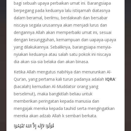
bagi sebuah upaya perbaikan umat ini. Barangsiapa
berpegang pada keduanya lalu istiqamah diatasnya
dalam beramal, berilmu, berdakwah dan bersabar
niscaya segala urusannya akan menjadi lurus dan
dengannya Allah akan memperbaiki umat ini, sesuai
dengan kesungguhan, kemampuan dan uapaya-upaya
yang dilakukannya. Sebaliknya, barangsiapa menyia-
nyiakan keduanya atau salah satu pokok ini niscaya
dia akan sia-sia belaka dan akan binasa.
Ketika Allah mengutus nabiNya dan menurunkan Al-
Qur’an, yang pertama kali turun padanya adalah
IQRA
’
(bacalah) kemudian Al-Muddatsir orang yang
berselimut), maka bangkitlah beliau untuk
memberikan peringatan kepada manusia dan
mengajak mereka kepada tauhid serta mengingatkan
mereka akan adzab Allah k sembari berkata.
قُوْلُوْا لاَإِلَهَ إِلاَّ اللهُ تُفْلِحُوْا