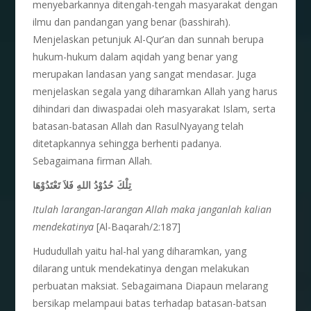
menyebarkannya ditengah-tengah masyarakat dengan
ilmu dan pandangan yang benar (basshirah).
Menjelaskan petunjuk Al-Qur’an dan sunnah berupa
hukum-hukum dalam aqidah yang benar yang
merupakan landasan yang sangat mendasar. Juga
menjelaskan segala yang diharamkan Allah yang harus
dihindari dan diwaspadai oleh masyarakat Islam, serta
batasan-batasan Allah dan RasulNyayang telah
ditetapkannya sehingga berhenti padanya.
Sebagaimana firman Allah.
تِلْكَ حُدُوْدُ اللهِ فَلاَ تَعْتَدُوْهَا
Itulah larangan-larangan Allah maka janganlah kalian
mendekatinya
[Al-Baqarah/2:187]
Hududullah yaitu hal-hal yang diharamkan, yang
dilarang untuk mendekatinya dengan melakukan
perbuatan maksiat. Sebagaimana Diapaun melarang
bersikap melampaui batas terhadap batasan-batsan