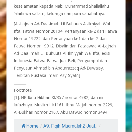
keselamatan kepada Nabi Muhammad Shallallahu
‘alaihi wa sallam, keluarga dan para sahabatnya.
[Al-Lajnah Ad-Daa-imah Lil Buhuuts Al-Ilmiyah Wal
Ifta, Fatwa Nomor 20104. Pertanyaan ke-2 dari Fatwa
Nomor 19722. dan Pertanyaan ke1 dan ke-2 dari
Fatwa Nomor 19912. Disalin dari Fataawaa Al-Lajnah
Ad-Daa-imah Lil Buhuuts Al-Ilmiyyah Wal Ifta, edisi
Indonesia Fatwa-Fatwa Jual Beli, Pengumpul dan
Penyusun Ahmad bin Abdurrazzaq Ad-Duwaisy,
Terbitan Pustaka Imam Asy-Syafi’i]
_______
Footnote
[1]. HR Ibnu Hibban XI/357 nomor 4982, dan ini
lafazhnya. Muslim III/1161, Ibnu Majah nomor 2229,
Al-Bukhari nomor 2167, Abu Dawud nomor 3494
Home
/
A9. Fiqih Muamalah2 Jual...
/