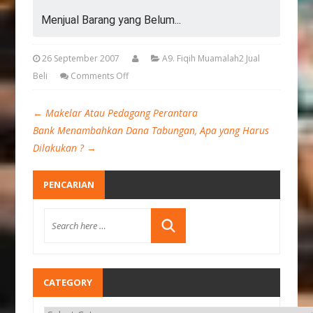
Menjual Barang yang Belum...
26 September 2007
A9. Fiqih Muamalah2 Jual
Beli
Comments Off
←
Makelar Atau Pedagang Perantara
Bank Menambahkan Dana Tabungan, Apa yang Harus
Dilakukan ?
→
PENCARIAN
CATEGORY