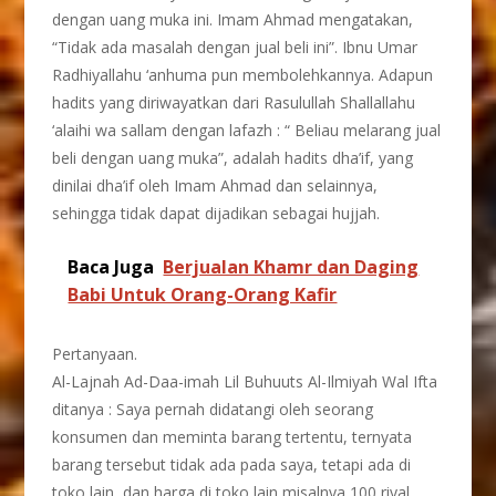
dengan uang muka ini. Imam Ahmad mengatakan,
“Tidak ada masalah dengan jual beli ini”. Ibnu Umar
Radhiyallahu ‘anhuma pun membolehkannya. Adapun
hadits yang diriwayatkan dari Rasulullah Shallallahu
‘alaihi wa sallam dengan lafazh : “ Beliau melarang jual
beli dengan uang muka”, adalah hadits dha’if, yang
dinilai dha’if oleh Imam Ahmad dan selainnya,
sehingga tidak dapat dijadikan sebagai hujjah.
Baca Juga
Berjualan Khamr dan Daging
Babi Untuk Orang-Orang Kafir
Pertanyaan.
Al-Lajnah Ad-Daa-imah Lil Buhuuts Al-Ilmiyah Wal Ifta
ditanya : Saya pernah didatangi oleh seorang
konsumen dan meminta barang tertentu, ternyata
barang tersebut tidak ada pada saya, tetapi ada di
toko lain, dan harga di toko lain misalnya 100 riyal.