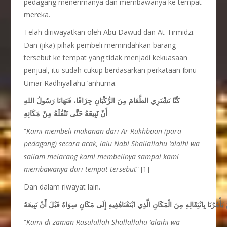
pedagang menerimanya dan membawanya ke tempat
mereka.
Telah diriwayatkan oleh Abu Dawud dan At-Tirmidzi.
Dan (jika) pihak pembeli memindahkan barang
tersebut ke tempat yang tidak menjadi kekuasaan
penjual, itu sudah cukup berdasarkan perkataan Ibnu
Umar Radhiyallahu ‘anhuma.
كُنَّا نَشْتَرِي الطَّعَامَ مِنَ الرُّكْبَانِ جِزَافًا، فَنَهَانَا رَسُولُ اللهِ
أَنْ نَبِيعَهُ حَتَّى نَنْقُلَهُ مِنْ مَكَانِهِ
“
Kami membeli makanan dari Ar-Rukhbaan (para
pedagang) secara acak, lalu Nabi Shallallahu ‘alaihi wa
sallam melarang kami membelinya sampai kami
membawanya dari tempat tersebut
” [1]
Dan dalam riwayat lain.
أْمُرُنَا بِانْتِقَالِهِ مِنَ الْمَكَانِ الَّذِي ابْتَعْنَاهُفِيهِ إِلَى مَكَانٍ سِوَاهُ قَبْلَ أَنْ نَبِيعَهُ
“
Kami di zaman Rasulullah Shallallahu ‘alaihi wa