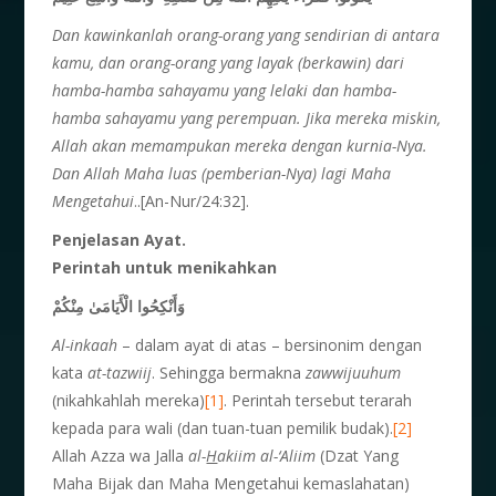
Dan kawinkanlah orang-orang yang sendirian di antara
kamu, dan orang-orang yang layak (berkawin) dari
hamba-hamba sahayamu yang lelaki dan hamba-
hamba sahayamu yang perempuan. Jika mereka miskin,
Allah akan memampukan mereka dengan kurnia-Nya.
Dan Allah Maha luas (pemberian-Nya) lagi Maha
Mengetahui
..[An-Nur/24:32].
Penjelasan
A
yat.
Perintah untuk menikahkan
وَأَنْكِحُوا الْأَيَامَىٰ مِنْكُمْ
Al-inkaah
– dalam ayat di atas – bersinonim dengan
kata
at-tazwiij
. Sehingga bermakna
zawwijuuhum
(nikahkahlah mereka)
[1]
. Perintah tersebut terarah
kepada para wali (dan tuan-tuan pemilik budak).
[2]
Allah Azza wa Jalla
al-
H
akiim al-‘Aliim
(Dzat Yang
Maha Bijak dan Maha Mengetahui kemaslahatan)