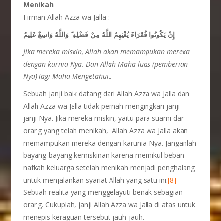
Menikah
Firman Allah Azza wa Jalla :
وَاللَّهُ وَاسِعٌ عَلِيمٌ
ۗ
إِنْ يَكُونُوا فُقَرَاءَ يُغْنِهِمُ اللَّهُ مِنْ فَضْلِهِ
Jika
mereka miskin, Allah akan memampukan mereka
dengan kurnia-Nya. Dan Allah Maha luas (pemberian-
Nya) lagi Maha Mengetahui
..
Sebuah janji baik datang dari Allah Azza wa Jalla dan
Allah Azza wa Jalla tidak pernah mengingkari janji-
janji-Nya. Jika mereka miskin, yaitu para suami dan
orang yang telah menikah, Allah Azza wa Jalla akan
memampukan mereka dengan karunia-Nya. Janganlah
bayang-bayang kemiskinan karena memikul beban
nafkah keluarga setelah menikah menjadi penghalang
untuk menjalankan syariat Allah yang satu ini.
[8]
Sebuah realita yang menggelayuti benak sebagian
orang. Cukuplah, janji Allah Azza wa Jalla di atas untuk
menepis keraguan tersebut jauh-jauh.