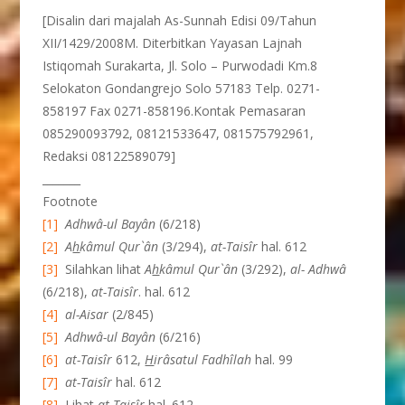
[Disalin dari majalah As-Sunnah Edisi 09/Tahun
XII/1429/2008M. Diterbitkan Yayasan Lajnah
Istiqomah Surakarta, Jl. Solo – Purwodadi Km.8
Selokaton Gondangrejo Solo 57183 Telp. 0271-
858197 Fax 0271-858196.Kontak Pemasaran
085290093792, 08121533647, 081575792961,
Redaksi 08122589079]
_______
Footnote
[1]
Adhwâ-ul Bayân
(6/218)
[2]
A
h
k
âmul Qur
`ân
(3/294),
at-Taisîr
hal. 612
[3]
Silahkan lihat
A
h
k
âmul Qur
`ân
(3/292),
al- Adhwâ
(6/218),
at-Taisîr
. hal. 612
[4]
al-Aisar
(2/845)
[5]
Adhwâ-ul Bayân
(6/216)
[6]
at-Taisîr
612,
H
ir
âsatul Fadh
îlah
hal. 99
[7]
at-Taisîr
hal. 612
[8]
Lihat
at-Taisîr
hal. 612