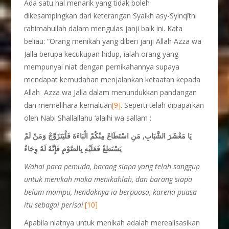
Ada satu hal menarik yang tidak boleh
dikesampingkan dari keterangan Syaikh asy-Syinqîthi
rahimahullah dalam mengulas janji baik ini. Kata
beliau: “Orang menikah yang diberi janji Allah Azza wa
Jalla berupa kecukupan hidup, ialah orang yang
mempunyai niat dengan pernikahannya supaya
mendapat kemudahan menjalankan ketaatan kepada
Allah Azza wa Jalla dalam menundukkan pandangan
dan memelihara kemaluan
[9]
. Seperti telah dipaparkan
oleh Nabi Shallallahu ‘alaihi wa sallam :
يَا مَعْشَرَ الشَّبَابِ, مَنِ اسْتَطَاعَ مِنْكُمْ الْبَاءَةَ فَلْيَتَزَوَّجْ وَمَنْ لَمْ
يَسْتَطِعْ فَعَلَيْهِ بِالصَّوْمِ فَإِنَّهُ لَهُ وِجَاءٌ
Wahai para pemuda, barang siapa yang telah sanggup
untuk menikah maka menikahlah, dan barang siapa
belum mampu, hendaknya ia berpuasa, karena puasa
itu sebagai perisai
.
[10]
Apabila niatnya untuk menikah adalah merealisasikan