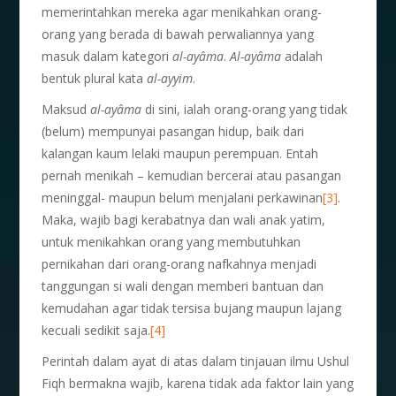
memerintahkan mereka agar menikahkan orang-
orang yang berada di bawah perwaliannya yang
masuk dalam kategori
al-ayâma
.
Al-ayâma
adalah
bentuk plural kata
al-ayyim
.
Maksud
al-ay
âma
di sini, ialah orang-orang yang tidak
(belum) mempunyai pasangan hidup, baik dari
kalangan kaum lelaki maupun perempuan. Entah
pernah menikah – kemudian bercerai atau pasangan
meninggal- maupun belum menjalani perkawinan
[3]
.
Maka, wajib bagi kerabatnya dan wali anak yatim,
untuk menikahkan orang yang membutuhkan
pernikahan dari orang-orang nafkahnya menjadi
tanggungan si wali dengan memberi bantuan dan
kemudahan agar tidak tersisa bujang maupun lajang
kecuali sedikit saja.
[4]
Perintah dalam ayat di atas dalam tinjauan ilmu Ushul
Fiqh bermakna wajib, karena tidak ada faktor lain yang