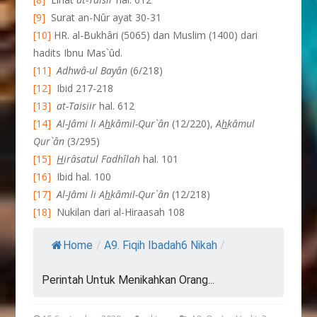
[9]
Surat an-Nûr ayat 30-31
[10]
HR. al-Bukhâri (5065) dan Muslim (1400) dari
hadits Ibnu Mas`ûd.
[11]
Adhwâ-ul Bayân
(6/218)
[12]
Ibid 217-218
[13]
at-Taisiir
hal. 612
[14]
Al-Jâmi li A
h
kâmil-Qur`ân
(12/220),
A
h
k
âmul
Qur
`ân
(3/295)
[15]
H
ir
âsatul Fadh
îlah
hal. 101
[16]
Ibid hal. 100
[17]
Al-Jâmi li A
h
kâmil-Qur`ân
(12/218)
[18]
Nukilan dari al-Hiraasah 108
Home
/
A9. Fiqih Ibadah6 Nikah
/
Perintah Untuk Menikahkan Orang...