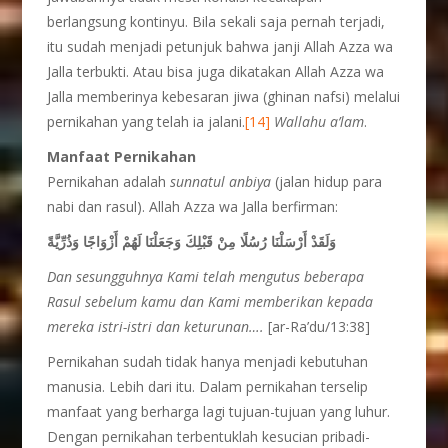
berlangsung kontinyu. Bila sekali saja pernah terjadi,
itu sudah menjadi petunjuk bahwa janji Allah Azza wa
Jalla terbukti. Atau bisa juga dikatakan Allah Azza wa
Jalla memberinya kebesaran jiwa (ghinan nafsi) melalui
pernikahan yang telah ia jalani.
[14]
Wallahu a’lam
.
Manfaat Pernikahan
Pernikahan adalah
sunnatul anbiya
(jalan hidup para
nabi dan rasul). Allah Azza wa Jalla berfirman:
وَلَقَدْ أَرْسَلْنَا رُسُلًا مِنْ قَبْلِكَ وَجَعَلْنَا لَهُمْ أَزْوَاجًا وَذُرِّيَّةً
Dan sesungguhnya Kami telah mengutus beberapa
Rasul sebelum kamu dan Kami memberikan kepada
mereka istri-istri dan keturunan….
[ar-Ra’du/13:38]
Pernikahan sudah tidak hanya menjadi kebutuhan
manusia. Lebih dari itu. Dalam pernikahan terselip
manfaat yang berharga lagi tujuan-tujuan yang luhur.
Dengan pernikahan terbentuklah kesucian pribadi-