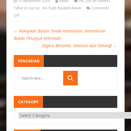
15 September 2020
editor
A8. Qur'an Hadits3
Tafsir Al-Qur'an
,
A9. Fiqih Ibadah6 Nikah
Comments
Off
←
Kekayaan Bukan Tanda Kemuliaan, Kemiskinan
Bukan Petunjuk Kehinaan
Segera Beramal, Sebelum Ajal Datang!
→
PENCARIAN
CATEGORY