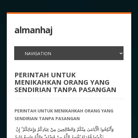
almanhaj
PERINTAH UNTUK
MENIKAHKAN ORANG YANG
SENDIRIAN TANPA PASANGAN
PERINTAH UNTUK MENIKAHKAH ORANG YANG
SENDIRIAN TANPA PASANGAN
إِنْ
ۚ
وَأَنْكِحُوا الْأَيَامَىٰ مِنْكُمْ وَالصَّالِحِينَ مِنْ عِبَادِكُمْ وَإِمَائِكُمْ
وَاللَّهُ وَاسِعٌ عَلِيمٌ
ۗ
يَكُونُوا فُقَرَاءَ يُغْنِهِمُ اللَّهُ مِنْ فَضْلِهِ