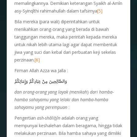
memalingkannya. Demikian keterangan Syaikh al-Amîn
asy-Syinqîthi rahimahullah dalam tafsirnya
[5]
Bila mereka (para wali) diperintahkan untuk
menikahkan orang-orang yang berada di bawah
tanggungan mereka, maka perintah kepada mereka
untuk nikah lebih utama lagi agar dapat membentuk
jiwa yang suci dan kebal dari perbuatan keji sekelas
perzinaan.
[6]
Firman Allah Azza wa Jalla :
وَالصَّالِحِينَ مِنْ عِبَادِكُمْ وَإِمَائِكُمْ
dan orang-orang yang layak (menikah
)
dari hamba-
hamba sahayamu yang lelaki dan hamba-hamba
sahayamu yang perempuan
:
Pengertian
ash-shâli
h
în
adalah orang yang
mempunyai keshalehan dalam beragama, hingga tidak
melakukan perzinaan. Bila hamba sahaya yang dimiliki