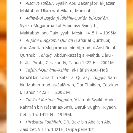
Aisarut-Tafâsîr
, Syaikh Abu Bakar Jâbir al-Jazâiri,
Maktabah ‘Ulum wal-Hikam, Madinah.
Adhwâ-ul Bayân fi Îdhâ
h
il-Qur`ân bil-Qur`ân
,
Syaikh Mu
h
ammad al-Amin asy-Syinqîthi,
Maktabah Ibnu Taimiyyah, Mesir, 1415 H – 1995M.
Al-Jâmi li A
h
kâmil-Qur`ân
(Tafsir al-Qurthubi),
Abu ‘Abdillah Mu
h
ammad bin A
h
mad al-Anshâri al-
Qurthubi,
Ta
h
qîq
: ‘Abdur-Razzâq al-Mahdi, Dârul-
Kitâbil-‘Arabi, Cetakan IV, Tahun 1422 H – 2001M.
Tafsîrul-Qur`ânil-‘Azhîm
, al-
H
âfizh Abul-Fidâ
Ismâ’îl bin ‘Umar bin Katsîr al-Qurasyi,
Ta
h
qîq
: Sâmi
bin Muhammad as-Salâmah, Dar Thaibah, Cetakan
I, Tahun 1422 H – 2002 M
Taisîrul-Karîmir-Ra
h
mân
, ‘Allâmah Syaikh Abdur-
Ra
h
mân bin Nâshir as-Sa’di, Dârul-Mughni, Riyadh,
Cet. I, Th. 1419 H – 1999M.
H
irâsatul Fadhîlah
, DR. Bakr bin Abdillah Abu
Zaid Cet. VII Th. 1421H, tanpa penerbit