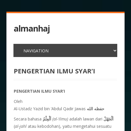
almanhaj
PENGERTIAN ILMU SYAR’I
PENGERTIAN ILMU SYAR’I
Oleh
Al-Ustadz Yazid bin ‘Abdul Qadir Jawas
حفظه الله
Secara bahasa
اَلْعِلْمُ
(al-‘ilmu)
adalah lawan dari
اَلْجَهْلُ
(
al-jahl
atau kebodohan), yaitu mengetahui sesuatu