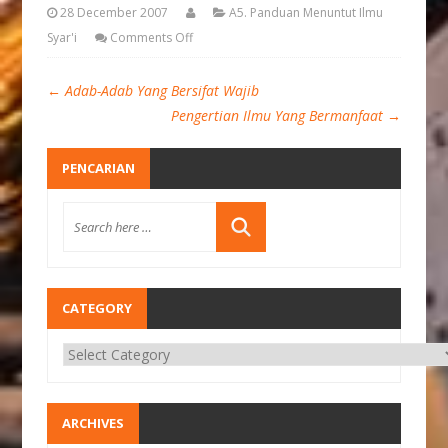
28 December 2007
A5. Panduan Menuntut Ilmu
Syar'i
Comments Off
←
Adab-Adab Yang Bersifat Wajib
Pengertian Ilmu Yang Bermanfaat
→
PENCARIAN
CATEGORY
ARCHIVES