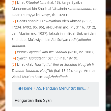
[1]
Lihat
Kitaabul ‘Ilmi
(hal. 13), karya Syaikh
Muhammad bin Shalih al-‘Utsaimin
rahimahullaah,
cet.
Daar Tsurayya lin Nasyr, th. 1420 H.
[2]
Hadits shahih: Diriwayatkan oleh Ahmad (I/306,
II/234, IV/92, 95, 96), al-Bukhari (no. 71, 3116, 7312),
dan Muslim (no. 1037), lafazh ini milik al-Bukhari dari
Shahabat Mu’awiyah bin Abi Sufyan
radhiyallaahu
‘anhuma.
[3]
Jaami’ Bayaanil ‘Ilmi wa Fadhlihi
(I/618, no. 1067).
[4]
Syarah Tsalaatsatil Ushuul
(hal. 18-19).
[5]
Lihat kitab
Thariiq ilal ‘Ilmi as-Subulun Naaji’ah li
Thalabil ‘Uluumin
Naafi’ah
(hal. 18-19), karya ‘Amr bin
‘Abdul Mun’im Salim
hafizhahullaah
.
Home
/
A5. Panduan Menuntut Ilmu...
/
Pengertian Ilmu Syar’i