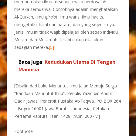
membutuhkan ilmu tersebut, maka berdosalah
mereka semuanya. Contohnya adalah menghafalkan
Al-Qur-an, ilmu
qira’at
, ilmu waris, ilmu hadits,
mengetahui halal dan haram, dan yang sejenis-nya.
Jenis ilmu ini tidak wajib dipelajari oleh setiap individu
Muslim dan Muslimah, tetapi cukup dilakukan
sebagian mereka.
[5]
Baca Juga
Kedudukan Ulama Di Tengah
Manusia
[Disalin dari buku Menuntut Ilmu Jalan Menuju Surga
“Panduan Menuntut Ilmu”, Penulis Yazid bin Abdul
Qadir Jawas, Penerbit Pustaka At-Taqwa, PO BOX 264
– Bogor 16001 Jawa Barat – Indonesia, Cetakan
Pertama Rabi’uts Tsani 1428H/April 2007M]
_______
Footnote