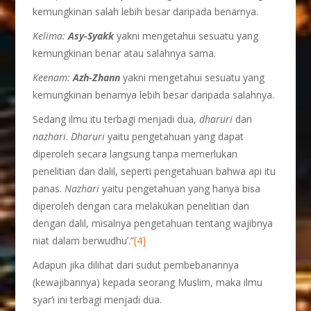
kemungkinan salah lebih besar daripada benarnya.
Kelima:
Asy-Syakk
yakni mengetahui sesuatu yang
kemungkinan benar atau salahnya sama.
Keenam:
Azh-Zhann
yakni mengetahui sesuatu yang
kemungkinan benarnya lebih besar daripada salahnya.
Sedang ilmu itu terbagi menjadi dua,
dharuri
dan
nazhari
.
Dharuri
yaitu pengetahuan yang dapat
diperoleh secara langsung tanpa memerlukan
penelitian dan dalil, seperti pengetahuan bahwa api itu
panas.
Nazhari
yaitu pengetahuan yang hanya bisa
diperoleh dengan cara melakukan penelitian dan
dengan dalil, misalnya pengetahuan tentang wajibnya
niat dalam berwudhu’.”
[4]
Adapun jika dilihat dari sudut pembebanannya
(kewajibannya) kepada seorang Muslim, maka ilmu
syar’i ini terbagi menjadi dua.