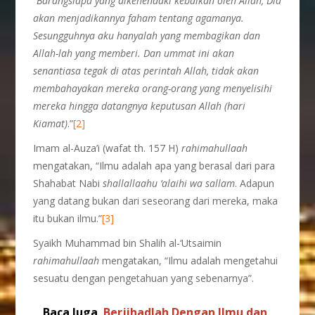
“
Barangsiapa yang dikehendaki kebaikan oleh Allah, Dia
akan menjadikannya faham tentang
agamanya.
Sesungguhnya aku hanyalah yang membagikan dan
Allah-lah yang memberi. Dan ummat ini akan
senantiasa tegak di atas perintah Allah, tidak akan
membahayakan mereka orang-orang yang menyelisihi
mereka hingga datangnya keputusan Allah (hari
Kiamat)
.”
[2]
Imam al-Auza’i (wafat th. 157 H)
rahimahullaah
mengatakan, “Ilmu adalah apa yang berasal dari para
Shahabat Nabi
shallallaahu ‘alaihi wa sallam
. Adapun
yang datang bukan dari seseorang dari mereka, maka
itu bukan ilmu.”
[3]
Syaikh Muhammad bin Shalih al-‘Utsaimin
rahima
hullaah
mengatakan, “Ilmu adalah mengetahui
sesuatu dengan pengetahuan yang sebenarnya”.
Baca Juga
Berjihadlah Dengan Ilmu dan