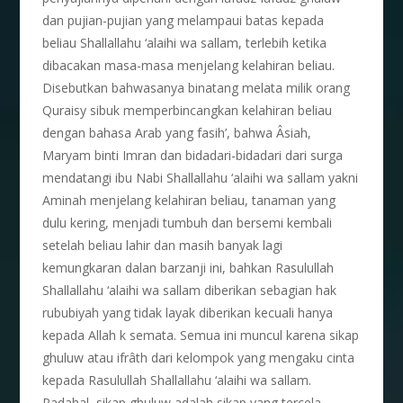
dan pujian-pujian yang melampaui batas kepada
beliau Shallallahu ‘alaihi wa sallam, terlebih ketika
dibacakan masa-masa menjelang kelahiran beliau.
Disebutkan bahwasanya binatang melata milik orang
Quraisy sibuk memperbincangkan kelahiran beliau
dengan bahasa Arab yang fasih’, bahwa Âsiah,
Maryam binti Imran dan bidadari-bidadari dari surga
mendatangi ibu Nabi Shallallahu ‘alaihi wa sallam yakni
Aminah menjelang kelahiran beliau, tanaman yang
dulu kering, menjadi tumbuh dan bersemi kembali
setelah beliau lahir dan masih banyak lagi
kemungkaran dalan barzanji ini, bahkan Rasulullah
Shallallahu ‘alaihi wa sallam diberikan sebagian hak
rububiyah yang tidak layak diberikan kecuali hanya
kepada Allah k semata. Semua ini muncul karena sikap
ghuluw atau ifrâth dari kelompok yang mengaku cinta
kepada Rasulullah Shallallahu ‘alaihi wa sallam.
Padahal, sikap ghuluw adalah sikap yang tercela