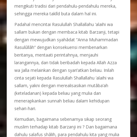
mengikuti tradisi dari pendahulu-pendahulu mereka,
sehingga mereka taklîd buta dalam hal ini.
Padahal mencintai Rasulullah Shallallahu ‘alaihi wa
sallam bukan dengan membaca kitab Barzanji, tetapi
dengan mewujudkan syahâdat “Anna Muhammadan
Rasulûllâh” dengan konsekuensi membenarkan
beritanya, mentaati perintahnya, menjauhi
larangannya, dan tidak beribadah kepada Allah Azza
wa Jalla melainkan dengan syari’atkan beliau. Inilah
cinta sejati kepada Rasulullah Shallallahu ‘alaihi wa
sallam, yakni dengan merealisasikan mutâba’ah
(keteladanan) kepada beliau yang mulia dan
menerapkankan sunnah beliau dalam kehidupan
sehari-hari.
Kemudian, bagaimana sebenarnya sikap seorang
muslim terhadap kitab Barzanji ini ? Dan bagaimana
dahulu salafus shâlih, para pendahulu kita yang mulia