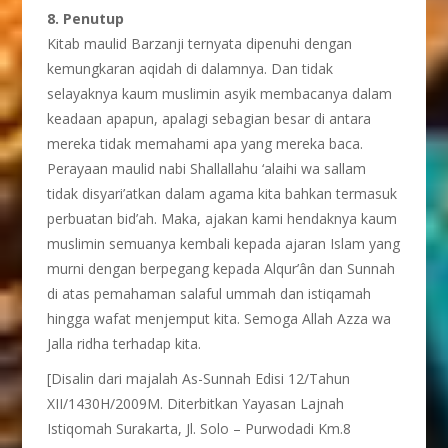
8. Penutup
Kitab maulid Barzanji ternyata dipenuhi dengan
kemungkaran aqidah di dalamnya. Dan tidak
selayaknya kaum muslimin asyik membacanya dalam
keadaan apapun, apalagi sebagian besar di antara
mereka tidak memahami apa yang mereka baca.
Perayaan maulid nabi Shallallahu ‘alaihi wa sallam
tidak disyari’atkan dalam agama kita bahkan termasuk
perbuatan bid’ah. Maka, ajakan kami hendaknya kaum
muslimin semuanya kembali kepada ajaran Islam yang
murni dengan berpegang kepada Alqur’ân dan Sunnah
di atas pemahaman salaful ummah dan istiqamah
hingga wafat menjemput kita. Semoga Allah Azza wa
Jalla ridha terhadap kita.
[Disalin dari majalah As-Sunnah Edisi 12/Tahun
XII/1430H/2009M. Diterbitkan Yayasan Lajnah
Istiqomah Surakarta, Jl. Solo – Purwodadi Km.8