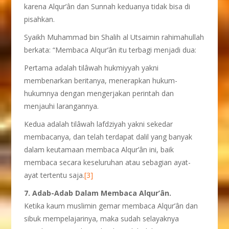
karena Alqur’ân dan Sunnah keduanya tidak bisa di
pisahkan.
Syaikh Muhammad bin Shalih al Utsaimin rahimahullah
berkata: “Membaca Alqur’ân itu terbagi menjadi dua:
Pertama adalah tilâwah hukmiyyah yakni
membenarkan beritanya, menerapkan hukum-
hukumnya dengan mengerjakan perintah dan
menjauhi larangannya.
Kedua adalah tilâwah lafdziyah yakni sekedar
membacanya, dan telah terdapat dalil yang banyak
dalam keutamaan membaca Alqur’ân ini, baik
membaca secara keseluruhan atau sebagian ayat-
ayat tertentu saja.
[3]
7. Adab-Adab Dalam Membaca Alqur’ân.
Ketika kaum muslimin gemar membaca Alqur’ân dan
sibuk mempelajarinya, maka sudah selayaknya