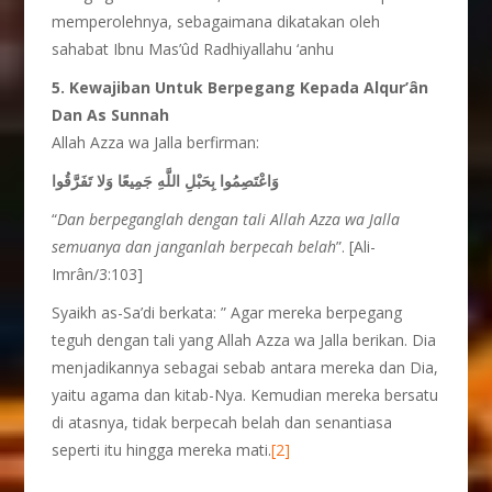
memperolehnya, sebagaimana dikatakan oleh
sahabat Ibnu Mas’ûd Radhiyallahu ‘anhu
5. Kewajiban Untuk Berpegang Kepada Alqur’ân
Dan As Sunnah
Allah Azza wa Jalla berfirman:
وَاعْتَصِمُوا بِحَبْلِ اللَّهِ جَمِيعًا وَلا تَفَرَّقُوا
“
Dan berpeganglah dengan tali Allah Azza wa Jalla
semuanya dan janganlah berpecah belah
”. [Ali-
Imrân/3:103]
Syaikh as-Sa’di berkata: ” Agar mereka berpegang
teguh dengan tali yang Allah Azza wa Jalla berikan. Dia
menjadikannya sebagai sebab antara mereka dan Dia,
yaitu agama dan kitab-Nya. Kemudian mereka bersatu
di atasnya, tidak berpecah belah dan senantiasa
seperti itu hingga mereka mati.
[2]