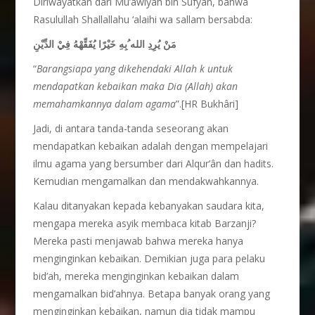
Diriwayatkan dari Mu’awiyah bin Sufyan, bahwa
Rasulullah Shallallahu ‘alaihi wa sallam bersabda:
مَنْ يُرِدِ الله ُبِهِ خَيْرًا يُفَقِّهْهُ فِيْ الدِّيْنِ
“
Barangsiapa yang dikehendaki Allah k untuk
mendapatkan kebaikan maka Dia (Allah) akan
memahamkannya dalam agama
”.[HR Bukhâri]
Jadi, di antara tanda-tanda seseorang akan
mendapatkan kebaikan adalah dengan mempelajari
ilmu agama yang bersumber dari Alqur’ân dan hadits.
Kemudian mengamalkan dan mendakwahkannya.
Kalau ditanyakan kepada kebanyakan saudara kita,
mengapa mereka asyik membaca kitab Barzanji?
Mereka pasti menjawab bahwa mereka hanya
menginginkan kebaikan. Demikian juga para pelaku
bid’ah, mereka menginginkan kebaikan dalam
mengamalkan bid’ahnya. Betapa banyak orang yang
menginginkan kebaikan, namun dia tidak mampu