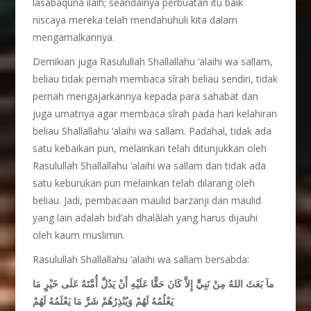
lasabaqûna ilaih; seandainya perbuatan itu baik
niscaya mereka telah mendahuhuli kita dalam
mengamalkannya.
Demikian juga Rasulullah Shallallahu ‘alaihi wa sallam,
beliau tidak pernah membaca sîrah beliau sendiri, tidak
pernah mengajarkannya kepada para sahabat dan
juga umatnya agar membaca sîrah pada hari kelahiran
beliau Shallallahu ‘alaihi wa sallam. Padahal, tidak ada
satu kebaikan pun, melainkan telah ditunjukkan oleh
Rasulullah Shallallahu ‘alaihi wa sallam dan tidak ada
satu keburukan pun melainkan telah dilarang oleh
beliau. Jadi, pembacaan maulid barzanji dan maulid
yang lain adalah bid’ah dhalâlah yang harus dijauhi
oleh kaum muslimin.
Rasulullah Shallallahu ‘alaihi wa sallam bersabda:
ماَ بَعَثَ اللهُ مِنْ نَبِيٍّ إِلاَّ كَانَ حَقًّا عَلَيْهِ أَنْ يَدُلَّ أُمَّتَهُ عَلَى خَيْرٍ مَا
يَعْلُمُهُ لَهُمْ وَيُنْذِرُهُمْ شَرَّ مَا يَعْلَمُهُ لَهُمْ