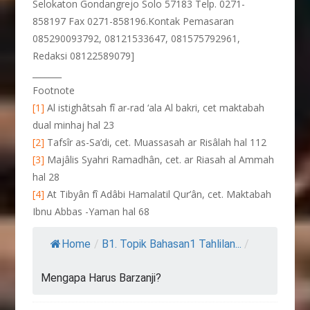
Selokaton Gondangrejo Solo 57183 Telp. 0271-
858197 Fax 0271-858196.Kontak Pemasaran
085290093792, 08121533647, 081575792961,
Redaksi 08122589079]
_______
Footnote
[1]
Al istighâtsah fî ar-rad ‘ala Al bakri, cet maktabah
dual minhaj hal 23
[2]
Tafsîr as-Sa’di, cet. Muassasah ar Risâlah hal 112
[3]
Majâlis Syahri Ramadhân, cet. ar Riasah al Ammah
hal 28
[4]
At Tibyân fî Adâbi Hamalatil Qur’ân, cet. Maktabah
Ibnu Abbas -Yaman hal 68
Home
/
B1. Topik Bahasan1 Tahlilan...
/
Mengapa Harus Barzanji?