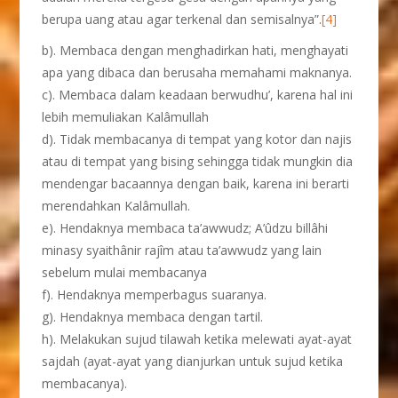
berupa uang atau agar terkenal dan semisalnya”.
[4]
b). Membaca dengan menghadirkan hati, menghayati
apa yang dibaca dan berusaha memahami maknanya.
c). Membaca dalam keadaan berwudhu’, karena hal ini
lebih memuliakan Kalâmullah
d). Tidak membacanya di tempat yang kotor dan najis
atau di tempat yang bising sehingga tidak mungkin dia
mendengar bacaannya dengan baik, karena ini berarti
merendahkan Kalâmullah.
e). Hendaknya membaca ta’awwudz; A’ûdzu billâhi
minasy syaithânir rajîm atau ta’awwudz yang lain
sebelum mulai membacanya
f). Hendaknya memperbagus suaranya.
g). Hendaknya membaca dengan tartil.
h). Melakukan sujud tilawah ketika melewati ayat-ayat
sajdah (ayat-ayat yang dianjurkan untuk sujud ketika
membacanya).