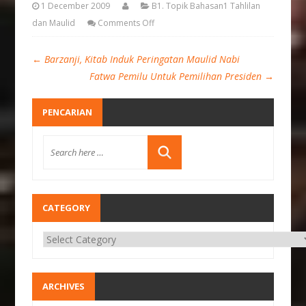
1 December 2009
B1. Topik Bahasan1 Tahlilan
dan Maulid
Comments Off
←
Barzanji, Kitab Induk Peringatan Maulid Nabi
Fatwa Pemilu Untuk Pemilihan Presiden
→
PENCARIAN
CATEGORY
ARCHIVES