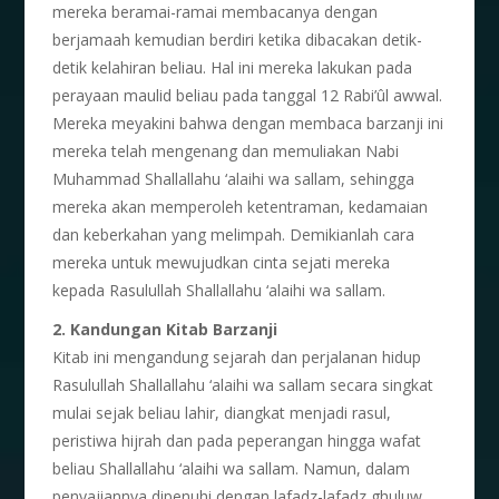
mereka beramai-ramai membacanya dengan
berjamaah kemudian berdiri ketika dibacakan detik-
detik kelahiran beliau. Hal ini mereka lakukan pada
perayaan maulid beliau pada tanggal 12 Rabi’ûl awwal.
Mereka meyakini bahwa dengan membaca barzanji ini
mereka telah mengenang dan memuliakan Nabi
Muhammad Shallallahu ‘alaihi wa sallam, sehingga
mereka akan memperoleh ketentraman, kedamaian
dan keberkahan yang melimpah. Demikianlah cara
mereka untuk mewujudkan cinta sejati mereka
kepada Rasulullah Shallallahu ‘alaihi wa sallam.
2. Kandungan Kitab Barzanji
Kitab ini mengandung sejarah dan perjalanan hidup
Rasulullah Shallallahu ‘alaihi wa sallam secara singkat
mulai sejak beliau lahir, diangkat menjadi rasul,
peristiwa hijrah dan pada peperangan hingga wafat
beliau Shallallahu ‘alaihi wa sallam. Namun, dalam
penyajiannya dipenuhi dengan lafadz-lafadz ghuluw