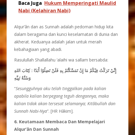
Baca Juga
Hukum Memperingati Maulid
Nabi (Kelahiran Nabi)
Alqur’ân dan as Sunnah adalah pedoman hidup kita
dalam beragama dan kunci keselamatan di dunia dan
akherat. Keduanya adalah jalan untuk meraih
kebahagiaan yang abadi.
Rasulullah Shallallahu ‘alaihi wa sallam bersabda:
إِنِّيْ تَرَكْتُ فِيْكُمْ مَا إِنْ تَمَسَّكْتُمْ بِهِ فَلَنْ تَضِلُوْا أَبَدًا : كِتَابَ اللهِ
وَسُنَّةُ نَبِيِّهِ
“
Sesungguhnya aku telah tinggalkan pada kalian
apabila kalian berpegang teguh dengannya, maka
kalian tidak akan tersesat selamanya; Kitâbullah dan
Sunnah Nabi-Nya
”. [HR Hâkim].
6. Keutamaan Membaca Dan Mempelajari
Alqur’ân Dan Sunnah