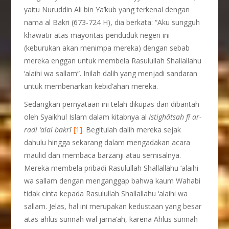
yaitu Nuruddin Ali bin Ya’kub yang terkenal dengan
nama al Bakri (673-724 H), dia berkata: “Aku sungguh
khawatir atas mayoritas penduduk negeri ini
(keburukan akan menimpa mereka) dengan sebab
mereka enggan untuk membela Rasulullah Shallallahu
‘alaihi wa sallam“. Inilah dalih yang menjadi sandaran
untuk membenarkan kebid’ahan mereka.
Sedangkan pernyataan ini telah dikupas dan dibantah
oleh Syaikhul Islam dalam kitabnya al
Istighâtsah fî ar-
radi ‘alal bakrî
[1]
. Begitulah dalih mereka sejak
dahulu hingga sekarang dalam mengadakan acara
maulid dan membaca barzanji atau semisalnya.
Mereka membela pribadi Rasulullah Shallallahu ‘alaihi
wa sallam dengan menganggap bahwa kaum Wahabi
tidak cinta kepada Rasulullah Shallallahu ‘alaihi wa
sallam. Jelas, hal ini merupakan kedustaan yang besar
atas ahlus sunnah wal jama’ah, karena Ahlus sunnah