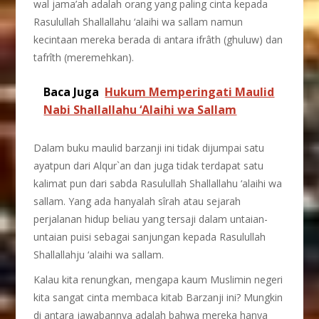
wal jama’ah adalah orang yang paling cinta kepada
Rasulullah Shallallahu ‘alaihi wa sallam namun
kecintaan mereka berada di antara ifrâth (ghuluw) dan
tafrîth (meremehkan).
Baca Juga
Hukum Memperingati Maulid
Nabi Shallallahu ‘Alaihi wa Sallam
Dalam buku maulid barzanji ini tidak dijumpai satu
ayatpun dari Alqur`an dan juga tidak terdapat satu
kalimat pun dari sabda Rasulullah Shallallahu ‘alaihi wa
sallam. Yang ada hanyalah sîrah atau sejarah
perjalanan hidup beliau yang tersaji dalam untaian-
untaian puisi sebagai sanjungan kepada Rasulullah
Shallallahju ‘alaihi wa sallam.
Kalau kita renungkan, mengapa kaum Muslimin negeri
kita sangat cinta membaca kitab Barzanji ini? Mungkin
di antara jawabannya adalah bahwa mereka hanya