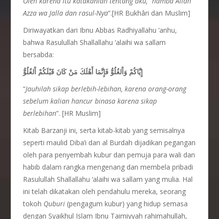
Oleh karena itu katakanlah tentang aku, “hamba Allah
Azza wa Jalla dan rasul-Nya
”.[HR Bukhâri dan Muslim]
Diriwayatkan dari Ibnu Abbas Radhiyallahu ‘anhu,
bahwa Rasulullah Shallallahu ‘alaihi wa sallam
bersabda:
إِيَّاكُمْ وَاْلغُلُوُّ فَإِنَّمَا أَهْلَكَ مَنْ كَانَ قَبْلَكُمْ اْلغُلُوُّ
“
Jauhilah sikap berlebih-lebihan, karena orang-orang
sebelum kalian hancur binasa karena sikap
berlebihan
”. [HR Muslim]
Kitab Barzanji ini, serta kitab-kitab yang semisalnya
seperti maulid Diba’i dan al Burdah dijadikan pegangan
oleh para penyembah kubur dan pemuja para wali dan
habib dalam rangka mengenang dan membela pribadi
Rasulullah Shallallahu ‘alaihi wa sallam yang mulia. Hal
ini telah dikatakan oleh pendahulu mereka, seorang
tokoh
Quburi
(pengagum kubur) yang hidup semasa
dengan Syaikhul Islam Ibnu Taimiyyah rahimahullah,