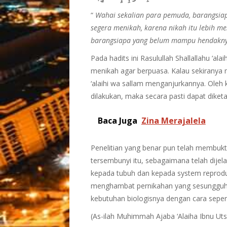
“
Wahai sekalian para pemuda, barangsi
segera menikah, karena nikah itu lebih 
barangsiapa yang belum mampu hendaknya
Pada hadits ini Rasulullah Shallallahu ‘
menikah agar berpuasa. Kalau sekiranya me
‘alaihi wa sallam menganjurkannya. Oleh
dilakukan, maka secara pasti dapat diket
Baca Juga
Zina Merajalela
Penelitian yang benar pun telah membukt
tersembunyi itu, sebagaimana telah dijel
kepada tubuh dan kepada system reproduk
menghambat pernikahan yang sesungguhn
kebutuhan biologisnya dengan cara sepert
(As-ilah Muhimmah Ajaba ‘Alaiha Ibnu Utsa