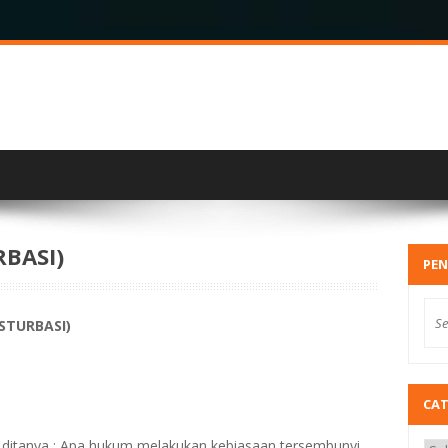
BASI)
PEN
STURBASI)
CA
 ditanya : Apa hukum melakukan kebiasaan tersembunyi