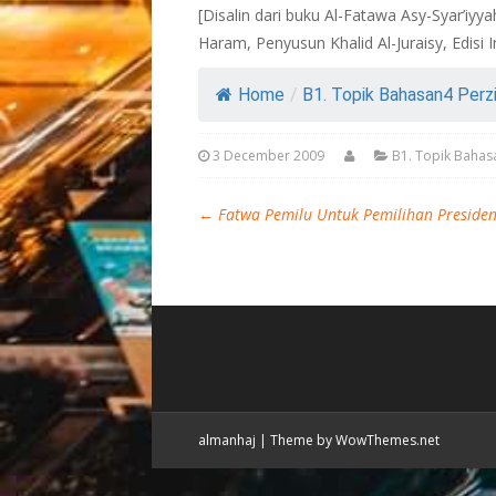
[Disalin dari buku Al-Fatawa Asy-Syar’iyy
Haram, Penyusun Khalid Al-Juraisy, Edisi 
Home
/
B1. Topik Bahasan4 Perz
3 December 2009
B1. Topik Bahas
←
Fatwa Pemilu Untuk Pemilihan Preside
almanhaj
|
Theme by WowThemes.net