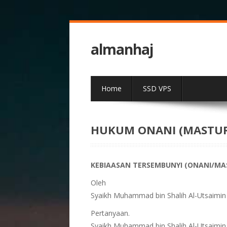
almanhaj
Home
SSD VPS
HUKUM ONANI (MASTUR
KEBIAASAN TERSEMBUNYI (ONANI/MA
Oleh
Syaikh Muhammad bin Shalih Al-Utsaimin
Pertanyaan.
Syaikh Muhammad bin Shalih Al-Utsaimin