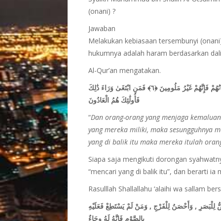
(onani) ?
Jawaban
Melakukan kebiasaan tersembunyi (onani)
hukumnya adalah haram berdasarkan dalil 
Al-Qur’an mengatakan.
وَالَّذِينَ هُمْ لِفُرُوجِهِمْ حَافِظُونَ ﴿٥﴾ إِلَّا عَلَىٰ أَزْوَاجِهِمْ أَوْ مَا مَلَكَتْ أَيْمَانُهُمْ فَإِنَّهُمْ غَيْرُ مَلُومِينَ ﴿٦﴾ فَمَنِ ابْتَغَىٰ وَرَاءَ ذَٰلِكَ
فَأُولَٰئِكَ هُمُ الْعَادُونَ
“
Dan orang-orang yang menjaga kemaluanny
yang mereka miliki, maka sesungguhnya me
yang di balik itu maka mereka itulah ora
Siapa saja mengikuti dorongan syahwatny
“mencari yang di balik itu”, dan berarti i
Rasulllah Shallallahu ‘alaihi wa sallam ber
ُّ لِلْبَصَرِ , وَأَحْصَنُ لِلْفَرْجِ , وَمَنْ لَمْ يَسْتَطِعْ فَعَلَيْهِ
بِالصَّوْمِ فَإِنَّهُ لَهُ وِجَاءٌ