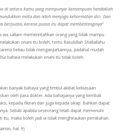
apa di antara kamu yang mempunyai kemampuan hendaklah
menundukkan mata dan lebih menjaga kehormatan diri. Dan
 berpuasa, karena puasa itu dapat membentenginya
”
alaihi wa sallam memerintahkan orang yang tidak mampu
lakukan onani itu boleh, tentu Rasulullah Shallallahu
 karena beliau tidak menganjurkannya, padahal mudah
ahui bahwa melakukan onani itu tidak boleh.
ikan banyak bahaya yang timbul akibat kebiasaan
askan oleh para dokter. Ada bahayanya yang kembali
si, kepada fikiran dan juga kepada sikap. Bahkan dapat
ya. Sebab apabila seseorang telah dapat memenuhi
i itu, maka boleh jadi ia tidak menghiraukan pernikahan.
imin, hal. 9)