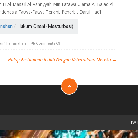
ah Fi Al-Masa’il Al-Ashriyyah Min Fatawa Ulama Al-Balad Al-
Indonesia Fatwa-Fatwa Terkini, Penerbit Darul Haq]
inahan
/
Hukum Onani (Masturbasi)
an4 Perzinahan
Comments Off
n
Hidup Bertambah Indah Dengan Keberadaan Mereka
→
TWI