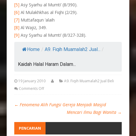
[5]
Asy Syarhu al Mumti’ (8/390).
[6]
Al Mulakhkhas al Fiqhi (2/29).
[7]
Muttafaqun ‘alaih
[8]
Al Wajiz, 349.
[9]
Asy Syarhu al Mumti’ (8/327-328).
Home
/
A9. Fiqih Muamalah2 Jual...
/
Kaidah Halal Haram Dalam...
19 January 2010
A9. Fiqih Muamalah2 Jual Beli
Comments Off
←
Fenomena Alih Fungsi Gereja Menjadi Masjid
Mencari Ilmu Bagi Wanita
→
PENCARIAN