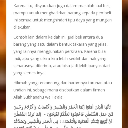
Karena itu, disyaratkan juga dalam masalah jual beli,
mampu untuk menghadirkan barang kepada pembeli.
Ini semua untuk menghindari tipu daya yang mungkin
dilakukan.
Contoh lain dalam kaidah ini, jual beli antara dua
barang yang satu dalam bentuk takaran yang jelas,
yang lainnya menggunakan perkiraan. Karena bisa
jadi, apa yang dikira-kira lebih sedikit dari hak yang
seharusnya diterima, atau bisa jadi lebih banyak dari
yang semestinya.
Hikmah yang terkandung dari haramnya taruhan atau
undian ini, sebagaimana disebutkan dalam firman
Allah Subhanahu wa Ta’ala :
يٰٓاَيُّهَا الَّذِيْنَ اٰمَنُوْٓا اِنَّمَا الْخَمْرُ وَالْمَيْسِرُ وَالْاَنْصَابُ وَالْاَزْلَامُ رِجْسٌ
مِّنْ عَمَلِ الشَّيْطٰنِ فَاجْتَنِبُوْهُ لَعَلَّكُمْ تُفْلِحُوْنَ – اِنَّمَا يُرِيْدُ الشَّيْطٰنُ
اَنْ يُّوْقِعَ بَيْنَكُمُ الْعَدَاوَةَ وَالْبَغْضَاۤءَ فِى الْخَمْرِ وَالْمَيْسِرِ وَيَصُدَّكُمْ