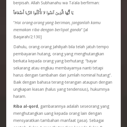
berpisah. Allah Subhanahu wa Ta’ala berfirman:
يَا أَيُّهَا الَّذِينَ آمَنُوا لا تَأْكُلُوا الرِّبا أَضْعَافاً
“
Hai orang-orang yang beriman, janganlah kamu
memakan riba dengan berlipat ganda
” [al
Baqarah/2:130]
Dahulu, orang-orang Jahiliyah bila telah jatuh tempo
pembayaran hutang, orang yang menghutangkan
berkata kepada orang yang berhutang: “bayar
sekarang atau engkau membayarnya nanti tetapi
harus dengan tambahan dari jumlah nominal hutang”.
Baik dengan bahasa terang-terangan ataupun dengan
ungkapan kiasan (halus yang tendensius), hukumnya
haram.
Riba al-qord
, gambarannya adalah seseorang yang
menghutangkan uang kepada orang lain dengan
mensyaratkan tambahan manfaat (jasa). Sebagai