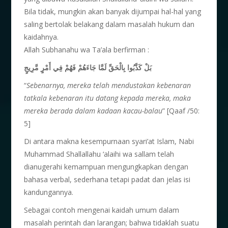
Bila tidak, mungkin akan banyak dijumpai hal-hal yang
saling bertolak belakang dalam masalah hukum dan
kaidahnya.
Allah Subhanahu wa Ta’ala berfirman :
بَلْ كَذَّبُوا بِالْحَقِّ لَمَّا جَاءَهُمْ فَهُمْ فِي أَمْرٍ مَّرِيجٍ
“
Sebenarnya, mereka telah mendustakan kebenaran
tatkala kebenaran itu datang kepada mereka, maka
mereka berada dalam kadaan kacau-balau
” [Qaaf /50:
5]
Di antara makna kesempurnaan syari’at Islam, Nabi
Muhammad Shallallahu ‘alaihi wa sallam telah
dianugerahi kemampuan mengungkapkan dengan
bahasa verbal, sederhana tetapi padat dan jelas isi
kandungannya.
Sebagai contoh mengenai kaidah umum dalam
masalah perintah dan larangan; bahwa tidaklah suatu