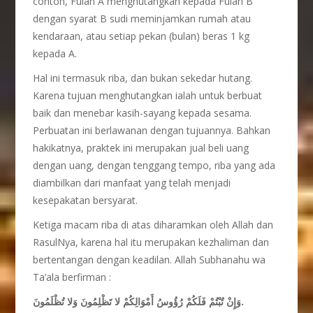
contoh, Fulan A menghutangkan kepada Fulan B
dengan syarat B sudi meminjamkan rumah atau
kendaraan, atau setiap pekan (bulan) beras 1 kg
kepada A.
Hal ini termasuk riba, dan bukan sekedar hutang.
Karena tujuan menghutangkan ialah untuk berbuat
baik dan menebar kasih-sayang kepada sesama.
Perbuatan ini berlawanan dengan tujuannya. Bahkan
hakikatnya, praktek ini merupakan jual beli uang
dengan uang, dengan tenggang tempo, riba yang ada
diambilkan dari manfaat yang telah menjadi
kesepakatan bersyarat.
Ketiga macam riba di atas diharamkan oleh Allah dan
RasulNya, karena hal itu merupakan kezhaliman dan
bertentangan dengan keadilan. Allah Subhanahu wa
Ta’ala berfirman :
وَإِنْ تُبْتُمْ فَلَكُمْ رُؤُوسُ أَمْوَالِكُمْ لا تَظْلِمُونَ وَلا تُظْلَمُونَ.