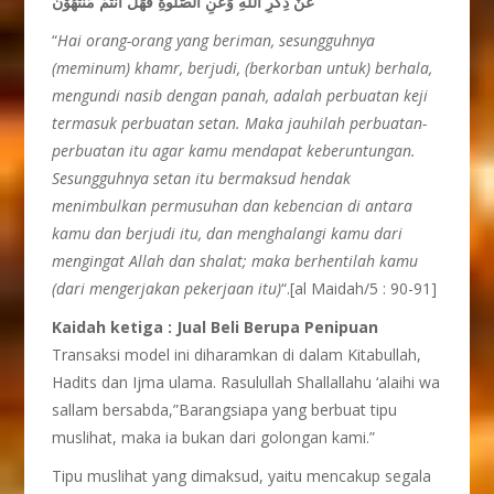
عَنْ ذِكْرِ اللّٰهِ وَعَنِ الصَّلٰوةِ فَهَلْ اَنْتُمْ مُّنْتَهُوْنَ
“
Hai orang-orang yang beriman, sesungguhnya
(meminum) khamr, berjudi, (berkorban untuk) berhala,
mengundi nasib dengan panah, adalah perbuatan keji
termasuk perbuatan setan. Maka jauhilah perbuatan-
perbuatan itu agar kamu mendapat keberuntungan.
Sesungguhnya setan itu bermaksud hendak
menimbulkan permusuhan dan kebencian di antara
kamu dan berjudi itu, dan menghalangi kamu dari
mengingat Allah dan shalat; maka berhentilah kamu
(dari mengerjakan pekerjaan itu)
“.[al Maidah/5 : 90-91]
Kaidah ketiga : Jual Beli Berupa Penipuan
Transaksi model ini diharamkan di dalam Kitabullah,
Hadits dan Ijma ulama. Rasulullah Shallallahu ‘alaihi wa
sallam bersabda,”Barangsiapa yang berbuat tipu
muslihat, maka ia bukan dari golongan kami.”
Tipu muslihat yang dimaksud, yaitu mencakup segala