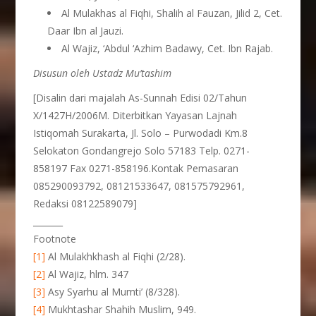
Al Mulakhas al Fiqhi, Shalih al Fauzan, Jilid 2, Cet.
Daar Ibn al Jauzi.
Al Wajiz, ‘Abdul ‘Azhim Badawy, Cet. Ibn Rajab.
Disusun oleh Ustadz Mu’tashim
[Disalin dari majalah As-Sunnah Edisi 02/Tahun
X/1427H/2006M. Diterbitkan Yayasan Lajnah
Istiqomah Surakarta, Jl. Solo – Purwodadi Km.8
Selokaton Gondangrejo Solo 57183 Telp. 0271-
858197 Fax 0271-858196.Kontak Pemasaran
085290093792, 08121533647, 081575792961,
Redaksi 08122589079]
_______
Footnote
[1]
Al Mulakhkhash al Fiqhi (2/28).
[2]
Al Wajiz, hlm. 347
[3]
Asy Syarhu al Mumti’ (8/328).
[4]
Mukhtashar Shahih Muslim, 949.