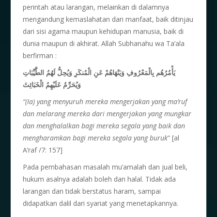
perintah atau larangan, melainkan di dalamnya
mengandung kemaslahatan dan manfaat, baik ditinjau
dari sisi agama maupun kehidupan manusia, baik di
dunia maupun di akhirat. Allah Subhanahu wa Ta’ala
berfirman :
يَأْمُرُهُم بِالْمَعْرُوفِ وَيَنْهَاهُمْ عَنِ الْمُنكَرِ وَيُحِلُّ لَهُمُ الطَّيِّبَاتِ
وَيُحَرِّمُ عَلَيْهِمُ الْخَبَائِثَ
“(Ia) yang menyuruh mereka mengerjakan yang ma’ruf
dan melarang mereka dari mengerjakan yang mungkar
dan menghalalkan bagi mereka segala yang baik dan
mengharamkan bagi mereka segala yang buruk
” [al
A’raf /7: 157]
Pada pembahasan masalah mu’amalah dan jual beli,
hukum asalnya adalah boleh dan halal. Tidak ada
larangan dan tidak berstatus haram, sampai
didapatkan dalil dari syariat yang menetapkannya.