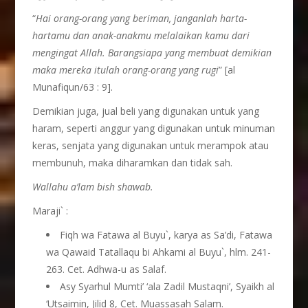
“
Hai orang-orang yang beriman, janganlah harta-
hartamu dan anak-anakmu melalaikan kamu dari
mengingat Allah. Barangsiapa yang membuat demikian
maka mereka itulah orang-orang yang rugi
” [al
Munafiqun/63 : 9].
Demikian juga, jual beli yang digunakan untuk yang
haram, seperti anggur yang digunakan untuk minuman
keras, senjata yang digunakan untuk merampok atau
membunuh, maka diharamkan dan tidak sah.
Wallahu a’lam bish shawab.
Maraji` :
Fiqh wa Fatawa al Buyu`, karya as Sa’di, Fatawa
wa Qawaid Tatallaqu bi Ahkami al Buyu`, hlm. 241-
263. Cet. Adhwa-u as Salaf.
Asy Syarhul Mumti’ ‘ala Zadil Mustaqni’, Syaikh al
‘Utsaimin, Jilid 8, Cet. Muassasah Salam.