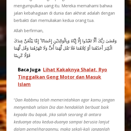
mengumpulkan uang itu. Mereka memahami bahwa
jalan kebahagiaan di dunia dan akhirat adalah dengan
berbakti dan memuliakan kedua orang tua.
Allah berfirman,
وَقَضَىٰ رَبُّكَ أَلَّا تَعْبُدُوا إِلَّا إِيَّاهُ وَبِالْوَالِدَيْنِ إِحْسَانًا ۚ إِمَّا يَبْلُغَنَّ عِندَكَ
الْكِبَرَ أَحَدُهُمَا أَوْ كِلَاهُمَا فَلَا تَقُل لَّهُمَا أُفٍّ وَلَا تَنْهَرْهُمَا وَقُل لَّهُمَا
قَوْلًا كَرِيمًا
Baca Juga
Lihat Kakaknya Shalat, Ryo
Tinggalkan Geng Motor dan Masuk
Islam
“
Dan Rabbmu telah memerintahkan agar kamu jangan
menyembah selain Dia dan hendaklah berbuat baik
kepada Ibu bapak. Jika salah seorang di antara
keduanya atau kedua-duanya sampai berusia lanjut
dalam pemeliharaanmu, maka sekali-kali janganlah