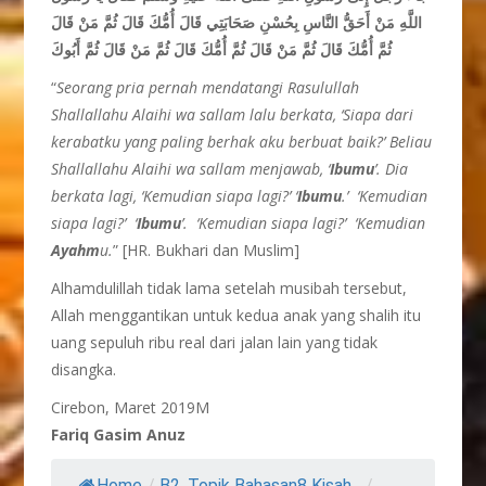
اللَّهِ مَنْ أَحَقُّ النَّاسِ بِحُسْنِ صَحَابَتِي قَالَ أُمُّكَ قَالَ ثُمَّ مَنْ قَالَ
ثُمَّ أُمُّكَ قَالَ ثُمَّ مَنْ قَالَ ثُمَّ أُمُّكَ قَالَ ثُمَّ مَنْ قَالَ ثُمَّ أَبُوكَ
“
Seorang pria pernah mendatangi Rasulullah
Shallallahu Alaihi wa sallam lalu berkata, ‘Siapa dari
kerabatku yang paling berhak aku berbuat baik?’ Beliau
Shallallahu Alaihi wa sallam menjawab, ‘
Ibumu
’. Dia
berkata lagi, ‘Kemudian siapa lagi?’ ‘
Ibumu
.’ ‘Kemudian
siapa lagi?’ ‘
Ibumu
’. ‘Kemudian siapa lagi?’ ‘Kemudian
Ayahm
u.
” [HR. Bukhari dan Muslim]
Alhamdulillah tidak lama setelah musibah tersebut,
Allah menggantikan untuk kedua anak yang shalih itu
uang sepuluh ribu real dari jalan lain yang tidak
disangka.
Cirebon, Maret 2019M
Fariq Gasim Anuz
Home
/
B2. Topik Bahasan8 Kisah...
/