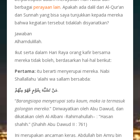
berbagai
perayaan lain
. Apakah ada dalil dari Al-Qur’an
dan Sunnah yang bisa saya tunjukkan kepada mereka
bahwa kegiatan tersebut tidaklah disyariatkan?
Jawaban
Alhamdulillah.
Ikut serta dalam Hari Raya orang kafir bersama
mereka tidak boleh, berdasarkan hal-hal berikut:
Pertama:
itu berarti menyerupai mereka. Nabi
Shallallahu ‘alaihi wa sallam bersabda:
مَنْ تَشَبَّهَ بِقَوْمٍ فَهُوَ مِنْهُمْ
.
“
Barangsiapa menyerupai satu kaum, maka ia termasuk
golongan mereka
.” Diriwayatkan oleh Abu Dawud, dan
dikatakan oleh Al-Albani -Rahimahullah– : “Hasan
shahih.” (Shahih Abu Dawud II : 761)
Ini merupakan ancaman keras. Abdullah bin Amru bin