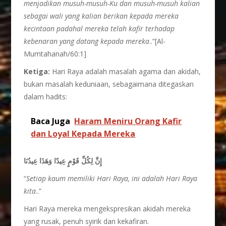
menjadikan musuh-musuh-Ku dan musuh-musuh kalian
sebagai wali yang kalian berikan kepada mereka
kecintaan padahal mereka telah kafir terhadap
kebenaran yang datang kepada mereka
..”[Al-
Mumtahanah/60:1]
Ketiga:
Hari Raya adalah masalah agama dan akidah,
bukan masalah keduniaan, sebagaimana ditegaskan
dalam hadits:
Baca Juga
Haram Meniru Orang Kafir
dan Loyal Kepada Mereka
إِنَّ لِكُلِّ قَوْمٍ عِيدًا وَهَذَا عِيدُنَا
“
Setiap kaum memiliki Hari Raya, ini adalah Hari Raya
kita
..”
Hari Raya mereka mengekspresikan akidah mereka
yang rusak, penuh syirik dan kekafiran.