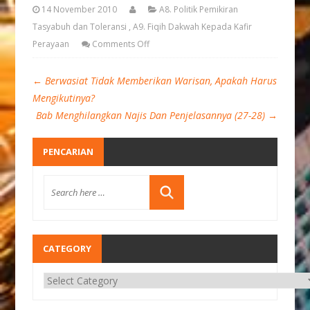
14 November 2010
A8. Politik Pemikiran
Tasyabuh dan Toleransi
,
A9. Fiqih Dakwah Kepada Kafir
Perayaan
Comments Off
←
Berwasiat Tidak Memberikan Warisan, Apakah Harus
Mengikutinya?
Bab Menghilangkan Najis Dan Penjelasannya (27-28)
→
PENCARIAN
CATEGORY