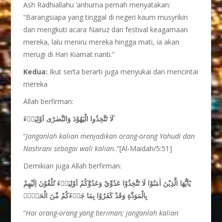
Ash Radhiallahu ‘anhuma pernah menyatakan:
“Barangsiapa yang tinggal di negeri kaum musyrikin
dan mengkuti acara Nairuz dan festival keagamaan
mereka, lalu meniru mereka hingga mati, ia akan
merugi di Hari Kiamat nanti.”
Kedua:
Ikut serta berarti juga menyukai dan mencintai
mereka
Allah berfirman:
لَا تَتَّخِذُوا الْيَهُوْدَ وَالنَّصٰرٰٓى اَوْلِيَاۤءَ ۘ
“
Janganlah kalian menjadikan orang-orang Yahudi dan
Nashrani sebagai wali kalian
..”[Al-Maidah/5:51]
Demikian juga Allah berfirman:
يٰٓاَيُّهَا الَّذِيْنَ اٰمَنُوْا لَا تَتَّخِذُوْا عَدُوِّيْ وَعَدُوَّكُمْ اَوْلِيَاۤءَ تُلْقُوْنَ اِلَيْهِمْ
بِالْمَوَدَّةِ وَقَدْ كَفَرُوْا بِمَا جَاۤءَكُمْ مِّنَ الْحَقِّۚ
“
Hai orang-orang yang beriman; janganlah kalian