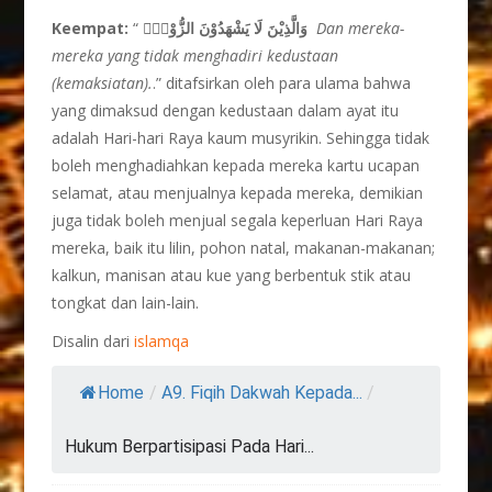
Keempat:
“
وَالَّذِيْنَ لَا يَشْهَدُوْنَ الزُّوْرَۙ
Dan mereka-
mereka yang tidak menghadiri kedustaan
(kemaksiatan).
.” ditafsirkan oleh para ulama bahwa
yang dimaksud dengan kedustaan dalam ayat itu
adalah Hari-hari Raya kaum musyrikin. Sehingga tidak
boleh menghadiahkan kepada mereka kartu ucapan
selamat, atau menjualnya kepada mereka, demikian
juga tidak boleh menjual segala keperluan Hari Raya
mereka, baik itu lilin, pohon natal, makanan-makanan;
kalkun, manisan atau kue yang berbentuk stik atau
tongkat dan lain-lain.
Disalin dari
islamqa
Home
/
A9. Fiqih Dakwah Kepada...
/
Hukum Berpartisipasi Pada Hari...