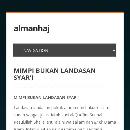
almanhaj
MIMPI BUKAN LANDASAN
SYAR’I
MIMPI BUKAN LANDASAN SYAR’I
Landasan-landasan pokok ajaran dan hukum Islam
sudah sangat jelas. Kitab suci al-Qur`ân, Sunnah
Rasulullah Shallallahu ‘alaihi wa sallam dan
Ijmâ’
Ulama
Islam. Inilah rujukan paling utama bagi seorang