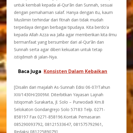
untuk kembali kepada al-Qur’ân dan Sunnah, sesuai
dengan pemahaman salaf. Hanya dengan itu, kaum
Muslimin terhindar dari fitnah dan tidak mudah
terpedaya dengan berbagai tipudaya. Kita berdo’a
kepada Allah Azza wa Jalla agar memberikan kita ilmu
bermanfaat yang bersumber dari al-Qur’ân dan
Sunnah serta agar diberi kekuatan untuk tetap
istiqâmah
di jalan-Nya.
Baca Juga
Konsisten Dalam Kebaikan
[Disalin dari majalah As-Sunnah Edisi 06-07/Tahun
XIII/1430H/2009M. Diterbitkan Yayasan Lajnah
Istiqomah Surakarta, Jl. Solo – Purwodadi Km.8
Selokaton Gondangrejo Solo 57183 Telp. 0271-
858197 Fax 0271-858196.Kontak Pemasaran
085290093792, 08121533647, 081575792961,
Redaksi 08122589079]