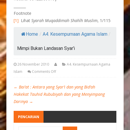
_______
Footnote
[1]
Lihat
Syarah Muqaddimah Shahîh Muslim
, 1/115
Home
/
A4. Kesempurnaan Agama Islam
/
Mimpi Bukan Landasan Syar’i
26 November 2010
A4. Kesempurnaan Agama
Islam
Comments Off
←
Bai’at : Antara yang Syar’i dan yang Bid’ah
Hakekat Tauhid Rububiyah dan yang Menyimpang
Darinya
→
PENCARIAN