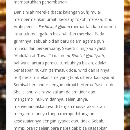
membutuhkan penambahan.
Dari sinilah mereka (baca: kalangan Sufi) mulai
mempermainkan umat. Seorang tokoh mereka, Ibnu
Arabi penulis
Fushûshul
H
ikam
memanfaatkan momen
ini untuk melegalkan bid’ah-bid’ah mereka. Pada
gilirannya, sebuah bid’ah baru dalam agama pun
muncul dan berkembang. Seperti diungkap Syaikh
`Abdullâh at-Tuwaijîri dalam
al-Bida’ al-
H
auliyyah
,
bahwa di antara pemicu tumbuhnya bid’ah, adalah
penetapan hukum (termasuk doa, wirid dan lainnya,
red) melalui mekanisme yang tidak dibenarkan syariat.
Semisal bersandar dengan mimpi bertemu Rasulullah
Shallallahu ‘alaihi wa sallam dalam tidur dan
mengambil hukum darinya, selanjutnya,
menyebarluaskannya di tengah masyarakat atau
mengamalkannya tanpa memperhitungkan
kesesuaiannya dengan syariat atau tidak. Sebab,
mimpi orang selain para nabi tidak bisa ditetapkan