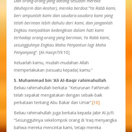
Dan orang-orang yang datang sesudah mereka
(Muhajirin dan Anshar), mereka berdoa:”Ya Rabb kami,
beri ampunlah kami dan saudara-saudara kami yang
telah beriman lebih dahulu dari kami, dan janganlah
Engkau menjadikan kedengkian dalam hati kami
terhadap orang-orang yang beriman, Ya Rabb kami,
sesungguhnya Engkau Maha Penyantun lagi Maha
Penyanyang
“. [Al-Hasyr/59:10]
Keluarlah kamu, mudah-mudahan Allah
memperlakukan (sesuatu kepada) kamu.”
5. Muhammad bin ‘Ali Al-Baqir rahimahullah
.
Beliau rahimahullah berkata: “Keturunan Fathimah
telah sepakat mengatakan dengan sebaik-baik
perkataan tentang Abu Bakar dan Umar”.
[10]
Beliau rahimahullah juga berkata kepada Jabir Al-Ju’fi:
“Sesungguhnya sekelompok orang di ‘Iraq menyangka
bahwa mereka mencintai kami, tetapi mereka