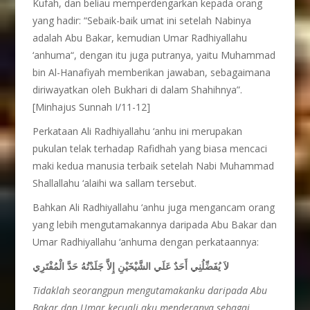
Kufah, dan beliau memperdengarkan kepada orang
yang hadir: “Sebaik-baik umat ini setelah Nabinya
adalah Abu Bakar, kemudian Umar Radhiyallahu
‘anhuma“, dengan itu juga putranya, yaitu Muhammad
bin Al-Hanafiyah memberikan jawaban, sebagaimana
diriwayatkan oleh Bukhari di dalam Shahihnya”.
[Minhajus Sunnah I/11-12]
Perkataan Ali Radhiyallahu ‘anhu ini merupakan
pukulan telak terhadap Rafidhah yang biasa mencaci
maki kedua manusia terbaik setelah Nabi Muhammad
Shallallahu ‘alaihi wa sallam tersebut.
Bahkan Ali Radhiyallahu ‘anhu juga mengancam orang
yang lebih mengutamakannya daripada Abu Bakar dan
Umar Radhiyallahu ‘anhuma dengan perkataannya:
لاَ يُفَضِّلُنِي أَحَدٌ عَلَي الشَّيْخَيْنِ إِلاَّ جَلَدْتُهُ حَدَّ الْمُفْتَرِي
Tidaklah seorangpun mengutamakanku daripada Abu
Bakar dan Umar kecuali aku menderanya sebagai