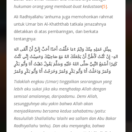
hukuman orang yang membuat-buat kedustaan
[5]
.
Ali Radhiyallahu ‘anhuma juga memohonkan rahmat
untuk Umar bin Al-Khaththab tatkala jenazahnya
diletakkan di atas pembaringan, dan berkata
tentangnya:
مَا خَلَّفْتَ أَحَدًا أَحَبَّ إِلَيَّ أَنْ أَلْقَى الهَt بِمِثْلِ عَمَلِهِ مِنْكَ وَايْمُ
الهِ- إِنْ كُنْتُ لَأَظُنُّ أَنْ يَجْعَلَكَ الهُ مَعَ صَاحِبَيْكَ وَحَسِبْتُ إِنِّي كُنْتُ
كَثِيرًا أَسْمَعُ النَّبِيَّ صَلَّى اللهُ عَلَيْهِ وَسَلَّمَ يَقُولُ ذَهَبْتُ أَنَا وَأَبُو بَكْرٍ
وَعُمَرُ وَدَخَلْتُ أَنَا وَأَبُو بَكْرٍ وَعُمَرُ وَخَرَجْتُ أَنَا وَأَبُو بَكْرٍ وَعُمَرُ
Tidaklah engkau (Umar) tinggalkan seorangpun yang
lebih aku sukai jika aku menghadap Allah dengan
semisal amalannya, daripadamu. Demi Allah,
sesungguhnya aku yakin bahwa Allah akan
menjadikanmu bersama kedua sahabatmu (yaitu:
Rasulullah Shallallahu ‘alaihi wa sallam dan Abu Bakar
Radhiyallahu ‘anhu). Dan aku menyangka, bahwa