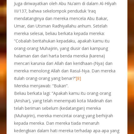
Juga diriwayatkan oleh Abu Nu’aim di dalam Al-Hilyah
III/137, bahwa sekelompok penduduk ‘Iraq
mendatanginya dan mereka mencela Abu Bakar,
Umar, dan Utsman Radhiyallahu anhum. Setelah
mereka selesai, beliau berkata kepada mereka:
“Cobalah beritahukan kepadaku, apakah kamu itu
orang-orang Muhajirin, yang diusir dari kampung
halaman dan dari harta benda mereka (karena)
mencari karunia dari Allah dan keridhaan-(Nya) dan
mereka menolong Allah dan Rasul-Nya. Dan mereka
itulah orang-orang yang benar?”
[8]
Mereka menjawab: “Bukan”.
Beliau berkata lagi: “Apakah kamu itu orang-orang
(Anshar), yang telah menempati kota Madinah dan
telah beriman sebelum (kedatangan) mereka
(Muhajirin), mereka mencintai orang yang berhijrah
kepada mereka. Dan mereka tiada menaruh
kedengkian dalam hati mereka terhadap apa-apa yang