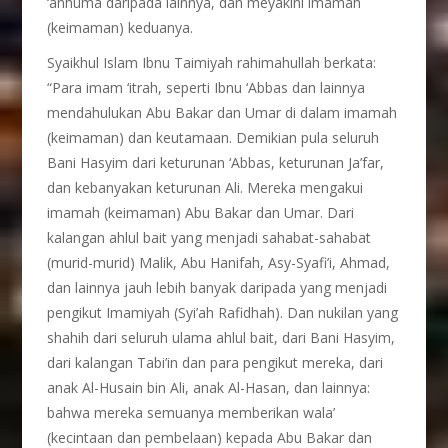
‘anhuma daripada lainnya, dan meyakini imamah
(keimaman) keduanya.
Syaikhul Islam Ibnu Taimiyah rahimahullah berkata:
“Para imam ‘itrah, seperti Ibnu ‘Abbas dan lainnya
mendahulukan Abu Bakar dan Umar di dalam imamah
(keimaman) dan keutamaan. Demikian pula seluruh
Bani Hasyim dari keturunan ‘Abbas, keturunan Ja’far,
dan kebanyakan keturunan Ali. Mereka mengakui
imamah (keimaman) Abu Bakar dan Umar. Dari
kalangan ahlul bait yang menjadi sahabat-sahabat
(murid-murid) Malik, Abu Hanifah, Asy-Syafi’i, Ahmad,
dan lainnya jauh lebih banyak daripada yang menjadi
pengikut Imamiyah (Syi’ah Rafidhah). Dan nukilan yang
shahih dari seluruh ulama ahlul bait, dari Bani Hasyim,
dari kalangan Tabi’in dan para pengikut mereka, dari
anak Al-Husain bin Ali, anak Al-Hasan, dan lainnya:
bahwa mereka semuanya memberikan wala’
(kecintaan dan pembelaan) kepada Abu Bakar dan