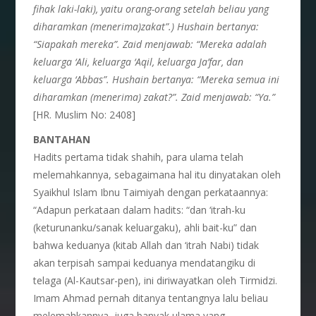
fihak laki-laki), yaitu orang-orang setelah beliau yang
diharamkan (menerima)zakat”.) Hushain bertanya:
“Siapakah mereka”. Zaid menjawab: “Mereka adalah
keluarga ‘Ali, keluarga ‘Aqil, keluarga Ja’far, dan
keluarga ‘Abbas”. Hushain bertanya: “Mereka semua ini
diharamkan (menerima) zakat?”. Zaid menjawab: “Ya.”
[HR. Muslim No: 2408]
BANTAHAN
Hadits pertama tidak shahih, para ulama telah
melemahkannya, sebagaimana hal itu dinyatakan oleh
Syaikhul Islam Ibnu Taimiyah dengan perkataannya:
“Adapun perkataan dalam hadits: “dan ‘itrah-ku
(keturunanku/sanak keluargaku), ahli bait-ku” dan
bahwa keduanya (kitab Allah dan ‘itrah Nabi) tidak
akan terpisah sampai keduanya mendatangiku di
telaga (Al-Kautsar-pen), ini diriwayatkan oleh Tirmidzi.
Imam Ahmad pernah ditanya tentangnya lalu beliau
melemahkannya, juga banyak ulama yang