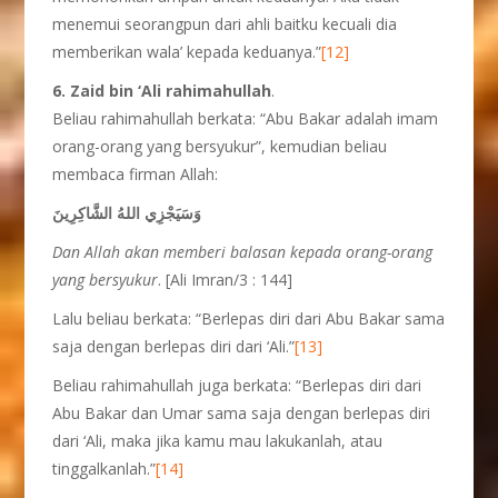
menemui seorangpun dari ahli baitku kecuali dia
memberikan wala’ kepada keduanya.”
[12]
6. Zaid bin ‘Ali rahimahullah
.
Beliau rahimahullah berkata: “Abu Bakar adalah imam
orang-orang yang bersyukur”, kemudian beliau
membaca firman Allah:
وَسَيَجْزِي اللهُ الشَّاكِرِينَ
Dan Allah akan memberi balasan kepada orang-orang
yang bersyukur
. [Ali Imran/3 : 144]
Lalu beliau berkata: “Berlepas diri dari Abu Bakar sama
saja dengan berlepas diri dari ‘Ali.”
[13]
Beliau rahimahullah juga berkata: “Berlepas diri dari
Abu Bakar dan Umar sama saja dengan berlepas diri
dari ‘Ali, maka jika kamu mau lakukanlah, atau
tinggalkanlah.”
[14]