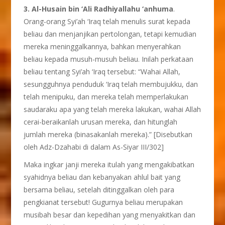
3. Al-Husain bin ‘Ali Radhiyallahu ‘anhuma
.
Orang-orang Syi’ah ‘Iraq telah menulis surat kepada
beliau dan menjanjikan pertolongan, tetapi kemudian
mereka meninggalkannya, bahkan menyerahkan
beliau kepada musuh-musuh beliau. Inilah perkataan
beliau tentang Syi’ah ‘Iraq tersebut: “Wahai Allah,
sesungguhnya penduduk ‘Iraq telah membujukku, dan
telah menipuku, dan mereka telah memperlakukan
saudaraku apa yang telah mereka lakukan, wahai Allah
cerai-beraikanlah urusan mereka, dan hitunglah
jumlah mereka (binasakanlah mereka).” [Disebutkan
oleh Adz-Dzahabi di dalam As-Siyar III/302]
Maka ingkar janji mereka itulah yang mengakibatkan
syahidnya beliau dan kebanyakan ahlul bait yang
bersama beliau, setelah ditinggalkan oleh para
pengkianat tersebut! Gugurnya beliau merupakan
musibah besar dan kepedihan yang menyakitkan dan