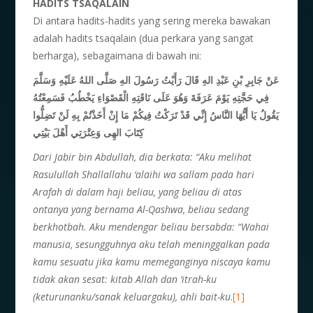
HADITS TSAQALAIN
Di antara hadits-hadits yang sering mereka bawakan
adalah hadits tsaqalain (dua perkara yang sangat
berharga), sebagaimana di bawah ini:
عَنْ جَابِرِ بْنِ عَبْدِ الهِ قَالَ رَأَيْتُ رَسُولَ الهِ صَلَّى اللهُ عَلَيْهِ وَسَلَّمَ
فِي حَجَّتِهِ يَوْمَ عَرَفَةَ وَهُوَ عَلَى نَاقَتِهِ الْقَصْوَاءِ يَخْطُبُ فَسَمِعْتُهُ
يَقُولُ يَا أَيُّهَا النَّاسُ إِنِّي قَدْ تَرَكْتُ فِيكُمْ مَا إِنْ أَخَذْتُمْ بِهِ لَنْ تَضِلُّوا
كِتَابَ الهِى وَعِتْرَتِي أَهْلَ بَيْتِي
Dari Jabir bin Abdullah, dia berkata: “Aku melihat
Rasulullah Shallallahu ‘alaihi wa sallam pada hari
Arafah di dalam haji beliau, yang beliau di atas
ontanya yang bernama Al-Qashwa, beliau sedang
berkhotbah. Aku mendengar beliau bersabda: “Wahai
manusia, sesungguhnya aku telah meninggalkan pada
kamu sesuatu jika kamu memeganginya niscaya kamu
tidak akan sesat: kitab Allah dan ‘itrah-ku
(keturunanku/sanak keluargaku), ahli bait-ku
.
[1]