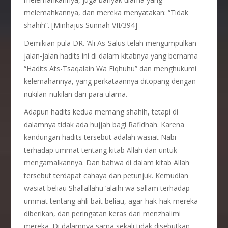
melemahkannya, dan mereka menyatakan: “Tidak
shahih”. [Minhajus Sunnah VII/394]
Demikian pula DR. ‘Ali As-Salus telah mengumpulkan
jalan-jalan hadits ini di dalam kitabnya yang bernama
“Hadits Ats-Tsaqalain Wa Fiqhuhu” dan menghukumi
kelemahannya, yang perkataannya ditopang dengan
nukilan-nukilan dari para ulama.
Adapun hadits kedua memang shahih, tetapi di
dalamnya tidak ada hujjah bagi Rafidhah. Karena
kandungan hadits tersebut adalah wasiat Nabi
terhadap ummat tentang kitab Allah dan untuk
mengamalkannya. Dan bahwa di dalam kitab Allah
tersebut terdapat cahaya dan petunjuk. Kemudian
wasiat beliau Shallallahu ‘alaihi wa sallam terhadap
ummat tentang ahli bait beliau, agar hak-hak mereka
diberikan, dan peringatan keras dari menzhalimi
mereka. Di dalamnya sama sekali tidak disebutkan