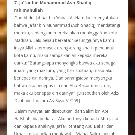
7. Ja’far bin Muhammad Ash-Shadiq
rahimahullah
.
Dari Abdul Jabbar bin ‘Abbas Al-Hamdani menyatakan
bahwa Ja’far bin Muhammad (Ash-Shadiq) mendatangi
mereka, sedangkan mereka akan meninggalkan kota
Madinah. Lalu beliau berkata: “Sesungguhnya kamu –
insya Allah- termasuk orang-orang shalih penduduk
kota kamu, maka sampaikanlah kepada mereka
dariku: “Barangsiapa menyangka bahwa aku sebagai
imam yang maksum, yang harus ditaati, maka aku
berlepas diri darinya. Dan barangsiapa menyangka
bahwa aku berlepas diri dari Abu Bakar dan Umar,
maka aku berlepas diri darinya”. [Disebutkan oleh Adz-
Dzahabi di dalam As-Siyar VI/259]
Dalam riwayat lain disebutkan: dari Salim bin Abi
Hafshah, dia berkata: “Aku bertanya kepada Abu Ja’far
dan kepada anaknya, Ja’far, tentang Abu Bakar dan
Umar, maka beliau menjawab: “Wahai Salim, berilah