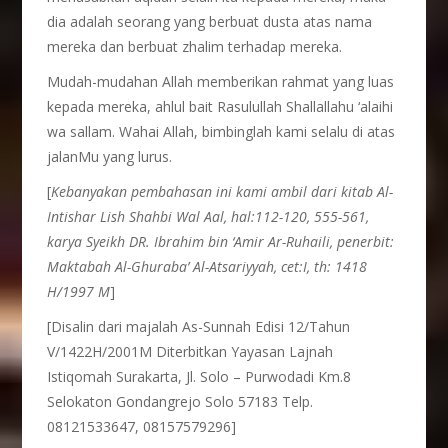
dia adalah seorang yang berbuat dusta atas nama
mereka dan berbuat zhalim terhadap mereka.
Mudah-mudahan Allah memberikan rahmat yang luas
kepada mereka, ahlul bait Rasulullah Shallallahu ‘alaihi
wa sallam. Wahai Allah, bimbinglah kami selalu di atas
jalanMu yang lurus.
[
Kebanyakan pembahasan ini kami ambil dari kitab Al-
Intishar Lish Shahbi Wal Aal, hal:112-120, 555-561,
karya Syeikh DR. Ibrahim bin ‘Amir Ar-Ruhaili, penerbit:
Maktabah Al-Ghuraba’ Al-Atsariyyah, cet:I, th: 1418
H/1997 M
]
[Disalin dari majalah As-Sunnah Edisi 12/Tahun
V/1422H/2001M Diterbitkan Yayasan Lajnah
Istiqomah Surakarta, Jl. Solo – Purwodadi Km.8
Selokaton Gondangrejo Solo 57183 Telp.
08121533647, 08157579296]