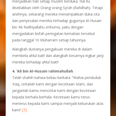
menjadikan hati setiap muslim berduka. Hal itu
disebabkan oleh Orang-orang Syi’ah (Rafidhah). Tetapi
anehnya, sekarang mereka menampakkan duka-cita
dan penyesalan mereka terhadap gugurnya Al-Husain
bin ‘Ali Radhiyallahu a’nhuma, yaitu dengan
mengadakan bid’ah peringatan kematian tersebut
pada tanggal 10 Muharram setiap tahunnya.
Alangkah dustanya pengakuan mereka di dalam
membela ahlul bait! dan alangkah besarnya ingkar janji
mereka terhadap ahlul bait!!
4. ‘Ali bin Al-Husain rahimahullah
.
Telah shahih bahwa beliau berkata: “Wahai penduduk
‘Iraq, cintailah kami dengan kecintaan Islam, dan
janganlah kamu mencintai kami dengan kecintaan
kepada berhala-berhala. Kecintaan kamu terus-
menerus kepada kami sampai menjadi keburukan atas
kami”.
[7]