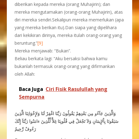
diberikan kepada mereka (orang Muhajirin); dan
mereka mengutamakan (orang-orang Muhajirin), atas
diri mereka sendiri.Sekalipun mereka memerlukan (apa
yang mereka berikan itu).Dan siapa yang dipelihara
dari kekikiran dirinya, mereka itulah orang-orang yang
beruntung.”
[9]
Mereka menjawab: “Bukan”.
Beliau berkata lagi: “Aku bersaksi bahwa kamu
bukanlah termasuk orang-orang yang difirmankan
oleh Allah:
Baca Juga
Ciri Fisik Rasulullah yang
Sempurna
وَالَّذِينَ جَآءُو مِن بَعْدِهِمْ يَقُولُونَ رَبَّنَا اغْفِرْ لَنَا وَلإِخْوَانِنَا الَّذِينَ
سَبَقُونَا بِاْلإِيمَانِ وَلاَ تَجْعَلْ فِي قُلُوبِنَا غِلاًّ لِّلَّذِينَ ءامَنُوا رَبَّنَآ إِنَّكَ
رَءُوفٌ رَّحِيمٌ