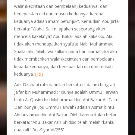
wala’ (kecintaan dan pembelaan) keduanya, dan
berlepas-lah diri dari musuh keduanya, karena
keduanya adalah imam petunjuk”. Kemudian Abu Ja’far
berkata: “Wahai Salim, apakah seseorang akan
mencela kakeknya? Abu Bakar adalah kakekku. Aku
tidak akan mendapatkan syafa’at Nabi Muhammad
Shallallahu ‘alaihi wa sallam pada hari kiamat jika aku
tidak memberikan wala’ (kecintaan dan pembelaan)
kepada keduanya, dan berlepas-lah diri dari musuh
keduanya.”
[15]
Adz-Dzahabi rahimahullah berkata di dalam biografi
Ja’far bin Muhammad : “Ibunya adalah Ummu Farwah
bintu Al-Qasim bin Muhammad bin Abi Bakar At-Taimi.
Dan ibunya (ibu Ummu Farwah) adalah Asma’ bintu
Abdurrahman bin Abi Bakar. Oleh karena itulah beliau
berkata: “Abu Bakar Ash-Shiddiq telah melahirkanku
dua kali.” [As-Siyar VI/255]