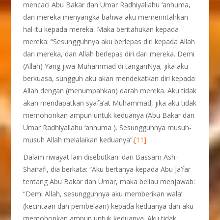
mencaci Abu Bakar dan Umar Radhiyallahu ‘anhuma,
dan mereka menyangka bahwa aku memerintahkan
hal itu kepada mereka. Maka beritahukan kepada
mereka: “Sesungguhnya aku berlepas diri kepada Allah
dari mereka, dan Allah berlepas diri dari mereka. Demi
(Allah) Yang jiwa Muhammad di tanganNya, jika aku
berkuasa, sungguh aku akan mendekatkan diri kepada
Allah dengan (menumpahkan) darah mereka. Aku tidak
akan mendapatkan syafa’at Muhammad, jika aku tidak
memohonkan ampun untuk keduanya (Abu Bakar dan
Umar Radhiyallahu ‘anhuma ). Sesungguhnya musuh-
musuh Allah melalaikan keduanya”.
[11]
Dalam riwayat lain disebutkan: dari Bassam Ash-
Shairafi, dia berkata: “Aku bertanya kepada Abu Ja’far
tentang Abu Bakar dan Umar, maka beliau menjawab:
“Demi Allah, sesungguhnya aku memberikan wala’
(kecintaan dan pembelaan) kepada keduanya dan aku
memohonkan ampun untuk keduanya. Aku tidak