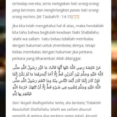
terhadap mereka, serta melegakan hati orang-orang
yang beriman, dan menghilangkan panas hati orang-
orang mu’min
. [At Taubah/9 : 14-15].”
[7]
Jika kita telah mengetahui hal di atas, maka hendaklah
kita tahu bahwa begitulah keadaan Nabi Shallallahu
‘alaihi wa sallam. Yaitu beliau tidaklah membalas
dengan hukuman untuk (membela) dirinya, tetapi
beliau membalas dengan hukuman jika perkara-
perkara yang diharamkan Allah dilanggar.
عَنْ عَائِشَةَ رَضِي اللَّهُ عَنْهَا أَنَّهَا قَالَتْ مَا خُيِّرَ رَسُولُ اللَّهِ صَلَّى
اللَّهُ عَلَيْهِ وَسَلَّمَ بَيْنَ أَمْرَيْنِ قَطُّ إِلَّا أَخَذَ أَيْسَرَهُمَا مَا لَمْ يَكُنْ إِثْمًا
فَإِنْ كَانَ إِثْمًا كَانَ أَبْعَدَ النَّاسِ مِنْهُ وَمَا انْتَقَمَ رَسُولُ اللَّهِ صَلَّى
اللَّهُ عَلَيْهِ وَسَلَّمَ لِنَفْسِهِ فِي شَيْءٍ قَطُّ إِلَّا أَنْ تُنْتَهَكَ حُرْمَةُ اللَّهِ
فَيَنْتَقِمَ بِهَا لِلَّهِ
Dari ‘Aisyah Radhiyallahu ‘anha, dia berkata,“Tidaklah
Rasulullah Shallallahu ‘alaihi wa sallam disuruh
memilih di antara dua perkara sama sekali, kecuali