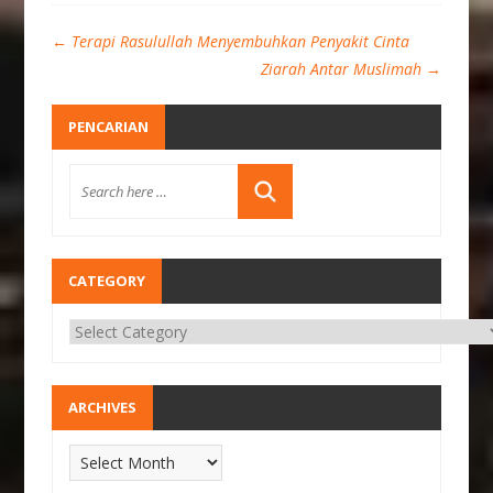
←
Terapi Rasulullah Menyembuhkan Penyakit Cinta
Ziarah Antar Muslimah
→
PENCARIAN
CATEGORY
ARCHIVES