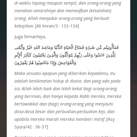
di waktu lapang maupun sempit, dan orang-orang yang
menahan amarahnya dan memaafkan (kesalahan)
orang. Allah menyukai orang-orang yang berbuat
kebajikan
. [Ali Imran/3 : 133-134]
Juga firmanNya,
فَمَآأُوتِيتُم مِّن شَىْءٍ فَمَتَاعُ الْحَيَاةِ الدُّنْيَا وَمَاعِندَ اللهِ خَيْرٌ وَأَبْقَى
لِلَّذِينَ ءَامَنُوا وَعَلَى رَبِّهِمْ يَتَوَكَّلُونَ وَالَّذِينَ يَجْتَنِبُونَ كَبَآئِرَ اْلإِثْمِ
وَالْفَوَاحِشَ وَإِذَا مَاغَضِبُوا هُمْ يَغْفِرُونَ
Maka sesuatu apapun yang diberikan kepadamu, itu
adalah kenikmatan hidup di dunia; dan yang ada pada
sisi Allah lebih baik dan lebih kekal bagi orang-orang
yang beriman, dan hanya kepada Rabb mereka, mereka
bertawakkal dan (bagi) orang-orang yang menjauhi
dosa-dosa besar dan perbuatan-perbuatan keji, dan
apabila mereka marah mereka memberi ma’af
. [Asy
Syura/42 : 36-37].