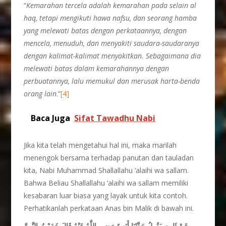
“
Kemarahan tercela adalah kemarahan pada selain al
haq, tetapi mengikuti hawa nafsu, dan seorang hamba
yang melewati batas dengan perkataannya, dengan
mencela, menuduh, dan menyakiti saudara-saudaranya
dengan kalimat-kalimat menyakitkan. Sebagaimana dia
melewati batas dalam kemarahannya dengan
perbuatannya, lalu memukul dan merusak harta-benda
orang lain
.”
[4]
Baca Juga
Sifat Tawadhu Nabi
Jika kita telah mengetahui hal ini, maka marilah
menengok bersama terhadap panutan dan tauladan
kita, Nabi Muhammad Shallallahu ‘alaihi wa sallam.
Bahwa Beliau Shallallahu ‘alaihi wa sallam memiliki
kesabaran luar biasa yang layak untuk kita contoh.
Perhatikanlah perkataan Anas bin Malik di bawah ini.
عَنْ ثَابِتٍ يَقُولُ حَدَّثَنَا أَنَسٌ رَضِي اللَّهُ عَنْهُ قَالَ خَدَمْتُ النَّبِيَّ