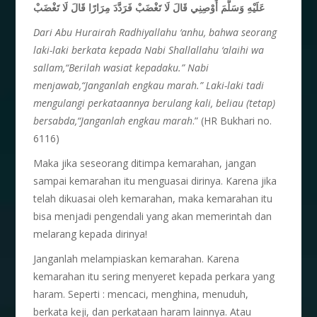
عَلَيْهِ وَسَلَّمَ أَوْصِنِي قَالَ لَا تَغْضَبْ فَرَدَّدَ مِرَارًا قَالَ لَا تَغْضَبْ
Dari Abu Hurairah Radhiyallahu ‘anhu, bahwa seorang
laki-laki berkata kepada Nabi Shallallahu ‘alaihi wa
sallam,“Berilah wasiat kepadaku.” Nabi
menjawab,“Janganlah engkau marah.” Laki-laki tadi
mengulangi perkataannya berulang kali, beliau (tetap)
bersabda,“Janganlah engkau marah
.” (HR Bukhari no.
6116)
Maka jika seseorang ditimpa kemarahan, jangan
sampai kemarahan itu menguasai dirinya. Karena jika
telah dikuasai oleh kemarahan, maka kemarahan itu
bisa menjadi pengendali yang akan memerintah dan
melarang kepada dirinya!
Janganlah melampiaskan kemarahan. Karena
kemarahan itu sering menyeret kepada perkara yang
haram. Seperti : mencaci, menghina, menuduh,
berkata keji, dan perkataan haram lainnya. Atau