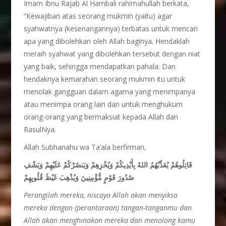
Imam Ibnu Rajab Al Hambali rahimahullah berkata,
“Kewajiban atas seorang mukmin (yaitu) agar
syahwatnya (kesenangannya) terbatas untuk mencari
apa yang dibolehkan oleh Allah baginya. Hendaklah
meraih syahwat yang dibolehkan tersebut dengan niat
yang baik, sehingga mendapatkan pahala. Dan
hendaknya kemarahan seorang mukmin itu untuk
menolak gangguan dalam agama yang menimpanya
atau menimpa orang lain dan untuk menghukum
orang-orang yang bermaksiat kepada Allah dan
RasulNya.
Allah Subhanahu wa Ta’ala berfirman,
قَاتِلُوهُمْ يُعَذِّبْهُمُ اللهُ بِأَيْدِيكُمْ وَيُخْزِهِمْ وَيَنصُرْكُمْ عَلَيْهِمْ وَيَشْفِ
صُدُورَ قَوْمٍ مُّؤْمِنِينَ وَيُذْهِبَ غَيْظَ قُلُوبِهِمْ
Perangilah mereka, niscaya Allah akan menyiksa
mereka dengan (perantaraan) tangan-tanganmu dan
Allah akan menghinakan mereka dan menolong kamu