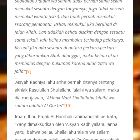
Shallallahu ‘alaihi wa sallam tidak pernah sama sekali
memukul sesuatu dengan tangannya, juga tidak pernah
memukul wanita (istri), dan tidak pernah memukul
seorang pembantu. Beliau memukul jika berjihad di
jalan Allah. Dan tidaklah beliau disakiti dengan sesuatu
sama sekali, lalu beliau membalas terhadap pelakunya.
Kecuali jika ada sesuatu di antara perkara-perkara
yang diharamkan Allah dilanggar, maka beliau akan
membalas dengan hukuman karena Allah ‘Azza wa
Jalla
.”
[9]
‘Aisyah Radhiyallahu anha pernah ditanya tentang
akhlak Rasulullah Shallallahu ‘alaihi wa sallam, maka
dia menjawab, “
Aklhak Nabi Shallallahu ‘alaihi wa
sallam adalah Al-Qur’an
”
[10]
Imam Ibnu Rajab Al Hambali rahimahullah berkata,
“Yang dimaksudkan oleh ‘Aisyah Radhiyallahu ‘anha
yaitu, bahwa beliau Shallallahu ‘alaihi wa sallam
beradab dengan adab-adab Al Qur’an dan berakhlak