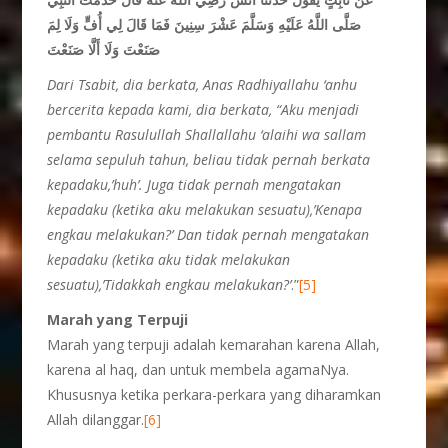
صَلَّى اللَّهُ عَلَيْهِ وَسَلَّمَ عَشْرَ سِنِينَ فَمَا قَالَ لِي أُفٍّ وَلَا لِمَ
صَنَعْتَ وَلَا أَلَّا صَنَعْتَ
Dari Tsabit, dia berkata, Anas Radhiyallahu ‘anhu
bercerita kepada kami, dia berkata, “Aku menjadi
pembantu Rasulullah Shallallahu ‘alaihi wa sallam
selama sepuluh tahun, beliau tidak pernah berkata
kepadaku,’huh’. Juga tidak pernah mengatakan
kepadaku (ketika aku melakukan sesuatu),’Kenapa
engkau melakukan?’ Dan tidak pernah mengatakan
kepadaku (ketika aku tidak melakukan
sesuatu),’Tidakkah engkau melakukan?’
.”
[5]
Marah yang Terpuji
Marah yang terpuji adalah kemarahan karena Allah,
karena al haq, dan untuk membela agamaNya.
Khususnya ketika perkara-perkara yang diharamkan
Allah dilanggar.
[6]