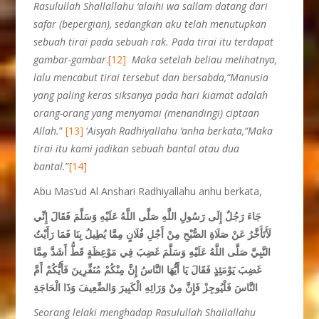
Rasulullah Shallallahu ‘alaihi wa sallam datang dari
safar (bepergian), sedangkan aku telah menutupkan
sebuah tirai pada sebuah rak. Pada tirai itu terdapat
gambar-gambar
.
[12]
Maka setelah beliau melihatnya,
lalu mencabut tirai tersebut dan bersabda,“Manusia
yang paling keras siksanya pada hari kiamat adalah
orang-orang yang menyamai (menandingi) ciptaan
Allah.
”
[13]
‘
Aisyah Radhiyallahu ‘anha berkata,“Maka
tirai itu kami jadikan sebuah bantal atau dua
bantal.
”
[14]
Abu Mas’ud Al Anshari Radhiyallahu anhu berkata,
جَاءَ رَجُلٌ إِلَى رَسُولِ اللَّهِ صَلَّى اللَّهُ عَلَيْهِ وَسَلَّمَ فَقَالَ إِنِّي
لَأَتَأَخَّرُ عَنْ صَلَاةِ الصُّبْحِ مِنْ أَجْلِ فُلَانٍ مِمَّا يُطِيلُ بِنَا فَمَا رَأَيْتُ
النَّبِيَّ صَلَّى اللَّهُ عَلَيْهِ وَسَلَّمَ غَضِبَ فِي مَوْعِظَةٍ قَطُّ أَشَدَّ مِمَّا
غَضِبَ يَوْمَئِذٍ فَقَالَ يَا أَيُّهَا النَّاسُ إِنَّ مِنْكُمْ مُنَفِّرِينَ فَأَيُّكُمْ أَمَّ
النَّاسَ فَلْيُوجِزْ فَإِنَّ مِنْ وَرَائِهِ الْكَبِيرَ وَالضَّعِيفَ وَذَا الْحَاجَةِ
Seorang lelaki menghadap Rasulullah Shallallahu