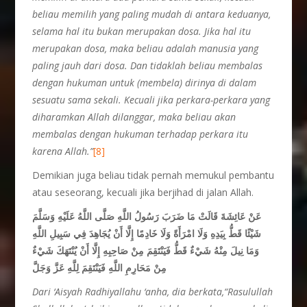
beliau memilih yang paling mudah di antara keduanya,
selama hal itu bukan merupakan dosa. Jika hal itu
merupakan dosa, maka beliau adalah manusia yang
paling jauh dari dosa. Dan tidaklah beliau membalas
dengan hukuman untuk (membela) dirinya di dalam
sesuatu sama sekali. Kecuali jika perkara-perkara yang
diharamkan Allah dilanggar, maka beliau akan
membalas dengan hukuman terhadap perkara itu
karena Allah.”
[8]
Demikian juga beliau tidak pernah memukul pembantu
atau seseorang, kecuali jika berjihad di jalan Allah.
عَنْ عَائِشَةَ قَالَتْ مَا ضَرَبَ رَسُولُ اللَّهِ صَلَّى اللَّهُ عَلَيْهِ وَسَلَّمَ
شَيْئًا قَطُّ بِيَدِهِ وَلَا امْرَأَةً وَلَا خَادِمًا إِلَّا أَنْ يُجَاهِدَ فِي سَبِيلِ اللَّهِ
وَمَا نِيلَ مِنْهُ شَيْءٌ قَطُّ فَيَنْتَقِمَ مِنْ صَاحِبِهِ إِلَّا أَنْ يُنْتَهَكَ شَيْءٌ
مِنْ مَحَارِمِ اللَّهِ فَيَنْتَقِمَ لِلَّهِ عَزَّ وَجَلَّ
Dari ‘Aisyah Radhiyallahu ‘anha, dia berkata,“Rasulullah