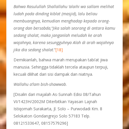
Bahwa Rasulullah Shallallahu ‘alaihi wa sallam melihat
ludah pada dinding kiblat (masjid), lalu beliau
membuangnya, kemudian menghadap kepada orang-
orang dan bersabda,“Jika salah seorang di antara kamu
sedang shalat, maka janganlah meludah ke arah
wajahnya, karena sesungguhnya Alah di arah wajahnya
jika dia sedang shalat
.”
[18]
Demikianlah, bahwa marah merupakan tabi’at jiwa
manusia. Sehingga tidaklah tercela ataupun terpuji,
kecuali dilihat dari sisi dampak dan niatnya.
Wallahu a’lam bish-shawwab
.
[Disalin dari majalah As-Sunnah Edisi 08/Tahun
VI/1423H/2002M Diterbitkan Yayasan Lajnah
Istiqomah Surakarta, Jl. Solo – Purwodadi Km. 8
Selokaton Gondangrejo Solo 57183 Telp.
08121533647, 08157579296]