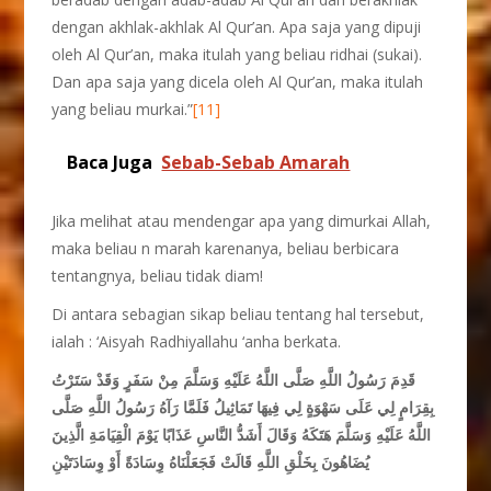
dengan akhlak-akhlak Al Qur’an. Apa saja yang dipuji
oleh Al Qur’an, maka itulah yang beliau ridhai (sukai).
Dan apa saja yang dicela oleh Al Qur’an, maka itulah
yang beliau murkai.”
[11]
Baca Juga
Sebab-Sebab Amarah
Jika melihat atau mendengar apa yang dimurkai Allah,
maka beliau n marah karenanya, beliau berbicara
tentangnya, beliau tidak diam!
Di antara sebagian sikap beliau tentang hal tersebut,
ialah : ‘Aisyah Radhiyallahu ‘anha berkata.
قَدِمَ رَسُولُ اللَّهِ صَلَّى اللَّهُ عَلَيْهِ وَسَلَّمَ مِنْ سَفَرٍ وَقَدْ سَتَرْتُ
بِقِرَامٍ لِي عَلَى سَهْوَةٍ لِي فِيهَا تَمَاثِيلُ فَلَمَّا رَآهُ رَسُولُ اللَّهِ صَلَّى
اللَّهُ عَلَيْهِ وَسَلَّمَ هَتَكَهُ وَقَالَ أَشَدُّ النَّاسِ عَذَابًا يَوْمَ الْقِيَامَةِ الَّذِينَ
يُضَاهُونَ بِخَلْقِ اللَّهِ قَالَتْ فَجَعَلْنَاهُ وِسَادَةً أَوْ وِسَادَتَيْنِ