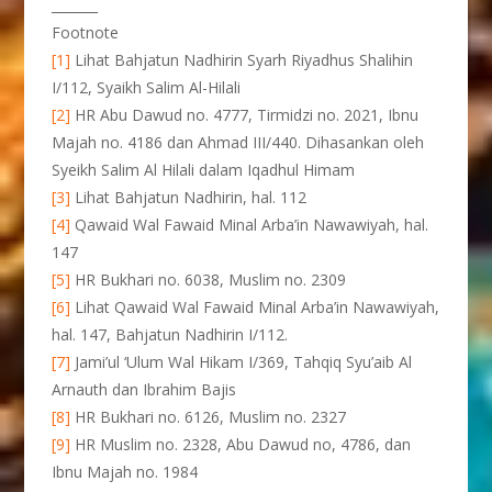
_______
Footnote
[1]
Lihat Bahjatun Nadhirin Syarh Riyadhus Shalihin
I/112, Syaikh Salim Al-Hilali
[2]
HR Abu Dawud no. 4777, Tirmidzi no. 2021, Ibnu
Majah no. 4186 dan Ahmad III/440. Dihasankan oleh
Syeikh Salim Al Hilali dalam Iqadhul Himam
[3]
Lihat Bahjatun Nadhirin, hal. 112
[4]
Qawaid Wal Fawaid Minal Arba’in Nawawiyah, hal.
147
[5]
HR Bukhari no. 6038, Muslim no. 2309
[6]
Lihat Qawaid Wal Fawaid Minal Arba’in Nawawiyah,
hal. 147, Bahjatun Nadhirin I/112.
[7]
Jami’ul ‘Ulum Wal Hikam I/369, Tahqiq Syu’aib Al
Arnauth dan Ibrahim Bajis
[8]
HR Bukhari no. 6126, Muslim no. 2327
[9]
HR Muslim no. 2328, Abu Dawud no, 4786, dan
Ibnu Majah no. 1984