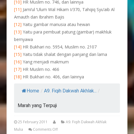
[10]
HR Muslim no. 746, dan lainnya
[11]
Jami’ul ‘Ulum Wal Hikam I/370, Tahqiq Syu’aib Al
Arnauth dan Ibrahim Bajis
[12]
Yaitu gambar manusia atau hewan
[13]
Yaitu para pembuat patung (gambar) makhluk
bernyawa
[14]
HR Bukhari no. 5954, Muslim no. 2107
[15]
Yaitu tidak shalat dengan panjang dan lama
[16]
Yang menjadi makmum
[17]
HR Muslim no. 466
[18]
HR Bukhari no. 406, dan lainnya
Home
/
A9. Fiqih Dakwah Akhlak...
/
Marah yang Terpuji
25 February 2011
A9. Fiqih Dakwah Akhlak
Mulia
Comments Off