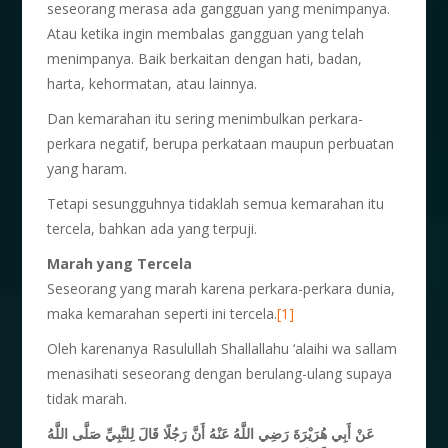
seseorang merasa ada gangguan yang menimpanya.
Atau ketika ingin membalas gangguan yang telah
menimpanya. Baik berkaitan dengan hati, badan,
harta, kehormatan, atau lainnya.
Dan kemarahan itu sering menimbulkan perkara-
perkara negatif, berupa perkataan maupun perbuatan
yang haram.
Tetapi sesungguhnya tidaklah semua kemarahan itu
tercela, bahkan ada yang terpuji.
Marah yang Tercela
Seseorang yang marah karena perkara-perkara dunia,
maka kemarahan seperti ini tercela.
[1]
Oleh karenanya Rasulullah Shallallahu ‘alaihi wa sallam
menasihati seseorang dengan berulang-ulang supaya
tidak marah.
عَنْ أَبِي هُرَيْرَةَ رَضِي اللَّهُ عَنْهُ أَنَّ رَجُلًا قَالَ لِلنَّبِيِّ صَلَّى اللَّهُ