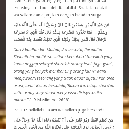
Demikian juga orang yang mampu mengendalikan
emosinya itu dipuji oleh Rasulullah Shallallahu ‘alaihi
wa sallam dan dijanjikan dengan bidadari surga.
عَنْ عَبْدِ اللَّهِ بْنِ مَسْعُودٍ قَالَ قَالَ رَسُولُ اللَّهِ صَلَّى اللَّهُ عَلَيْهِ
وَسَلَّمَ … فَمَا تَعُدُّونَ الصُّرَعَةَ فِيكُمْ قَالَ قُلْنَا الَّذِي لَا يَصْرَعُهُ
الرِّجَالُ قَالَ لَيْسَ بِذَلِكَ وَلَكِنَّهُ الَّذِي يَمْلِكُ نَفْسَهُ عِنْدَ الْغَضَبِ
Dari Abdullah bin Mas’ud, dia berkata, Rasulullah
Shallallahu ‘alaihi wa sallam bersabda,“Siapakah yang
kamu anggap sebagai shura’ah (orang kuat, jago gulat,
orang yang banyak membanting orang lain)?” Kami
menjawab,“Seseorang yang tidak dapat dijatuhkan oleh
orang lain.” Beliau bersabda,“Bukan itu, tetapi shura’ah
yaitu orang yang dapat menguasai dirinya ketika
marah.”
(HR Muslim no. 2608).
Beliau Shallallahu ‘alaihi wa sallam juga bersabda,
مَنْ كَظَمَ غَيْظًا وَهُوَ قَادِرٌ عَلَى أَنْ يُنْفِذَهُ دَعَاهُ اللَّهُ عَزَّ وَجَلَّ عَلَى
رُءُوسِ الْخَلَائِقِ يَوْمَ الْقِيَامَةِ حَتَّى يُخَيِّرَهُ اللَّهُ مِنَ الْحُورِ الْعِينِ مَا