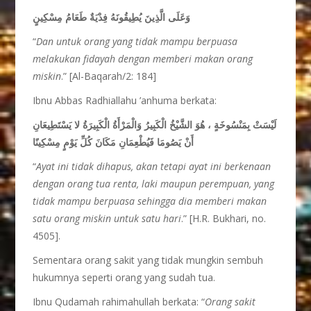
وَعَلَى الَّذِينَ يُطِيقُونَهُ فِدْيَةٌ طَعَامُ مِسْكِينٍ
“
Dan untuk orang yang tidak mampu berpuasa
melakukan fidayah dengan memberi makan orang
miskin
.” [Al-Baqarah/2: 184]
Ibnu Abbas Radhiallahu ’anhuma berkata:
لَيْسَتْ بِمَنْسُوخَةٍ ، هُوَ الشَّيْخُ الْكَبِيرُ وَالْمَرْأَةُ الْكَبِيرَةُ لا يَسْتَطِيعَانِ
أَنْ يَصُومَا فَيُطْعِمَانِ مَكَانَ كُلِّ يَوْمٍ مِسْكِينًا
“
Ayat ini tidak dihapus, akan tetapi ayat ini berkenaan
dengan orang tua renta, laki maupun perempuan, yang
tidak mampu berpuasa sehingga dia memberi makan
satu orang miskin untuk satu hari
.” [H.R. Bukhari, no.
4505].
Sementara orang sakit yang tidak mungkin sembuh
hukumnya seperti orang yang sudah tua.
Ibnu Qudamah rahimahullah berkata: “
Orang sakit