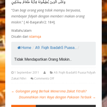
وَعَلَى الَّذِينَ يُطِيقُونَهُ فِدْيَةٌ طَعَامُ مِسْكِينٍ
“Dan
bagi orang yang tidak mampu berpuasa,
membayar fidyah dengan memberi makan orang
miskin
.” [ Al-Baqarah/2: 184].
Wallahu’alam
Disalin dari
islamqa
Home
/
A9. Fiqih Ibadah5 Puasa...
/
Tidak Mendapatkan Orang Miskin...
1 September 2011
A9. Fiqih Ibadah5 Puasa Fidyah
Zakat Fithri
Comments Off
←
Golongan yang Berhak Menerima Zakat Fitrah?
Disunnahkan Hari Raya dengan Pakaian Terbaik
→