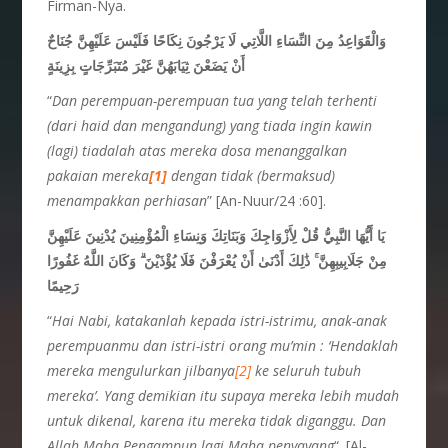
Firman-Nya.
وَالْقَوَاعِدُ مِنَ النِّسَاءِ اللَّاتِي لَا يَرْجُونَ نِكَاحًا فَلَيْسَ عَلَيْهِنَّ جُنَاحٌ
أَنْ يَضَعْنَ ثِيَابَهُنَّ غَيْرَ مُتَبَرِّجَاتٍ بِزِينَةٍ
“
Dan perempuan-perempuan tua yang telah terhenti
(dari haid dan mengandung) yang tiada ingin kawin
(lagi) tiadalah atas mereka dosa menanggalkan
pakaian mereka
[1]
dengan tidak (bermaksud)
menampakkan perhiasan
” [An-Nuur/24 :60].
يَا أَيُّهَا النَّبِيُّ قُلْ لِأَزْوَاجِكَ وَبَنَاتِكَ وَنِسَاءِ الْمُؤْمِنِينَ يُدْنِينَ عَلَيْهِنَّ
مِنْ جَلَابِيبِهِنَّ ۚ ذَٰلِكَ أَدْنَىٰ أَنْ يُعْرَفْنَ فَلَا يُؤْذَيْنَ ۗ وَكَانَ اللَّهُ غَفُورًا
رَحِيمًا
“
Hai Nabi, katakanlah kepada istri-istrimu, anak-anak
perempuanmu dan istri-istri orang mu’min : ‘Hendaklah
mereka mengulurkan jilbanya
[2]
ke seluruh tubuh
mereka’. Yang demikian itu supaya mereka lebih mudah
untuk dikenal, karena itu mereka tidak diganggu. Dan
Allah Maha Pengampun lagi Maha penyayang
“. [Al-