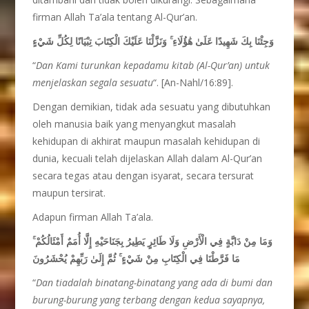
firman Allah Ta’ala tentang Al-Qur’an.
وَجِئْنَا بِكَ شَهِيدًا عَلَىٰ هَٰؤُلَاءِ ۚ وَنَزَّلْنَا عَلَيْكَ الْكِتَابَ تِبْيَانًا لِكُلِّ شَيْءٍ
“
Dan Kami turunkan kepadamu kitab (Al-Qur’an) untuk
menjelaskan segala sesuatu
“. [An-Nahl/16:89].
Dengan demikian, tidak ada sesuatu yang dibutuhkan
oleh manusia baik yang menyangkut masalah
kehidupan di akhirat maupun masalah kehidupan di
dunia, kecuali telah dijelaskan Allah dalam Al-Qur’an
secara tegas atau dengan isyarat, secara tersurat
maupun tersirat.
Adapun firman Allah Ta’ala.
وَمَا مِنْ دَابَّةٍ فِي الْأَرْضِ وَلَا طَائِرٍ يَطِيرُ بِجَنَاحَيْهِ إِلَّا أُمَمٌ أَمْثَالُكُمْ ۚ
مَا فَرَّطْنَا فِي الْكِتَابِ مِنْ شَيْءٍ ۚ ثُمَّ إِلَىٰ رَبِّهِمْ يُحْشَرُونَ
“
Dan tiadalah binatang-binatang yang ada di bumi dan
burung-burung yang terbang dengan kedua sayapnya,