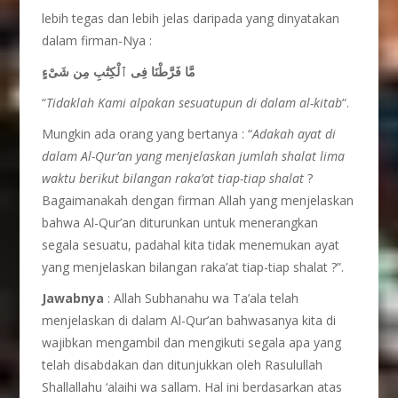
lebih tegas dan lebih jelas daripada yang dinyatakan
dalam firman-Nya :
مَّا فَرَّطْنَا فِى ٱلْكِتَٰبِ مِن شَىْءٍ
“
Tidaklah Kami alpakan sesuatupun di dalam al-kitab
“.
Mungkin ada orang yang bertanya : “
Adakah ayat di
dalam Al-Qur’an yang menjelaskan jumlah shalat lima
waktu berikut bilangan raka’at tiap-tiap shalat
?
Bagaimanakah dengan firman Allah yang menjelaskan
bahwa Al-Qur’an diturunkan untuk menerangkan
segala sesuatu, padahal kita tidak menemukan ayat
yang menjelaskan bilangan raka’at tiap-tiap shalat ?”.
Jawabnya
: Allah Subhanahu wa Ta’ala telah
menjelaskan di dalam Al-Qur’an bahwasanya kita di
wajibkan mengambil dan mengikuti segala apa yang
telah disabdakan dan ditunjukkan oleh Rasulullah
Shallallahu ‘alaihi wa sallam. Hal ini berdasarkan atas