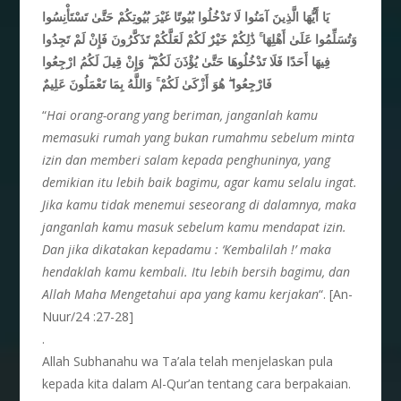
يَا أَيُّهَا الَّذِينَ آمَنُوا لَا تَدْخُلُوا بُيُوتًا غَيْرَ بُيُوتِكُمْ حَتَّىٰ تَسْتَأْنِسُوا
وَتُسَلِّمُوا عَلَىٰ أَهْلِهَا ۚ ذَٰلِكُمْ خَيْرٌ لَكُمْ لَعَلَّكُمْ تَذَكَّرُونَ فَإِنْ لَمْ تَجِدُوا
فِيهَا أَحَدًا فَلَا تَدْخُلُوهَا حَتَّىٰ يُؤْذَنَ لَكُمْ ۖ وَإِنْ قِيلَ لَكُمُ ارْجِعُوا
فَارْجِعُوا ۖ هُوَ أَزْكَىٰ لَكُمْ ۚ وَاللَّهُ بِمَا تَعْمَلُونَ عَلِيمٌ
“
Hai orang-orang yang beriman, janganlah kamu
memasuki rumah yang bukan rumahmu sebelum minta
izin dan memberi salam kepada penghuninya, yang
demikian itu lebih baik bagimu, agar kamu selalu ingat.
Jika kamu tidak menemui seseorang di dalamnya, maka
janganlah kamu masuk sebelum kamu mendapat izin.
Dan jika dikatakan kepadamu : ‘Kembalilah !’ maka
hendaklah kamu kembali. Itu lebih bersih bagimu, dan
Allah Maha Mengetahui apa yang kamu kerjakan
“. [An-
Nuur/24 :27-28]
.
Allah Subhanahu wa Ta’ala telah menjelaskan pula
kepada kita dalam Al-Qur’an tentang cara berpakaian.