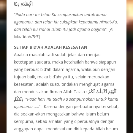
الْإِسْلَامَ دِينًا
“
Pada hari ini telah Ku sempurnakan untuk kamu
agamamu, dan telah Ku cukupkan kepadamu ni’mat-Ku,
dan telah Ku ridhai Islam itu jadi agama bagimu
“. [Al-
Maa’idah/5:3]
SETIAP BID’AH ADALAH KESESATAN
Apabila masalah tadi sudah jelas dan menjadi
ketetapan saudara, maka ketahuilah bahwa siapapun
yang berbuat bid’ah dalam agama, walaupun dengan
tujuan baik, maka bid’ahnya itu, selain merupakan
kesesatan, adalah suatu tindakan menghujat agama
dan mendustakan firman Allah Ta’ala :
اَلْيَوْمَ اَكْمَلْتُ لَكُمْ
دِيْنَكُمْ
“
Pada hari ini telah Ku sempurnakan untuk kamu
agamamu
…..” . Karena dengan perbuatannya tersebut,
dia seakan-akan mengatakan bahwa Islam belum
sempurna, sebab amalan yang diperbuatnya dengan
anggapan dapat mendekatkan diri kepada Allah belum