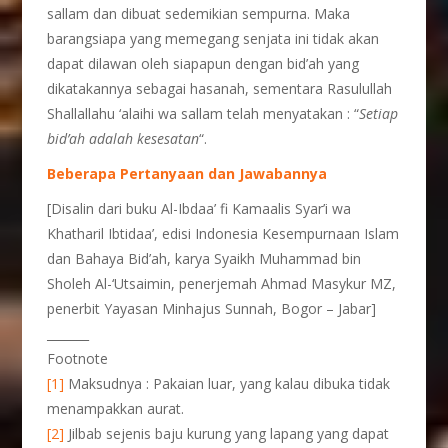
sallam dan dibuat sedemikian sempurna. Maka
barangsiapa yang memegang senjata ini tidak akan
dapat dilawan oleh siapapun dengan bid’ah yang
dikatakannya sebagai hasanah, sementara Rasulullah
Shallallahu ‘alaihi wa sallam telah menyatakan : “
Setiap
bid’ah adalah kesesatan
“.
Beberapa Pertanyaan dan Jawabannya
[Disalin dari buku Al-Ibdaa’ fi Kamaalis Syar’i wa
Khatharil Ibtidaa’, edisi Indonesia Kesempurnaan Islam
dan Bahaya Bid’ah, karya Syaikh Muhammad bin
Sholeh Al-‘Utsaimin, penerjemah Ahmad Masykur MZ,
penerbit Yayasan Minhajus Sunnah, Bogor – Jabar]
_______
Footnote
[1]
Maksudnya : Pakaian luar, yang kalau dibuka tidak
menampakkan aurat.
[2]
Jilbab sejenis baju kurung yang lapang yang dapat