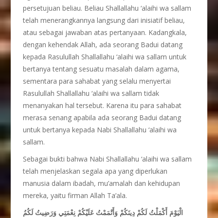
persetujuan beliau. Beliau Shallallahu ‘alaihi wa sallam
telah menerangkannya langsung dari inisiatif beliau,
atau sebagai jawaban atas pertanyaan. Kadangkala,
dengan kehendak Allah, ada seorang Badui datang
kepada Rasulullah Shallallahu ‘alaihi wa sallam untuk
bertanya tentang sesuatu masalah dalam agama,
sementara para sahabat yang selalu menyertai
Rasulullah Shallallahu ‘alaihi wa sallam tidak
menanyakan hal tersebut. Karena itu para sahabat
merasa senang apabila ada seorang Badui datang
untuk bertanya kepada Nabi Shallallahu ‘alaihi wa
sallam.
Sebagai bukti bahwa Nabi Shallallahu ‘alaihi wa sallam
telah menjelaskan segala apa yang diperlukan
manusia dalam ibadah, mu’amalah dan kehidupan
mereka, yaitu firman Allah Ta’ala.
الْيَوْمَ أَكْمَلْتُ لَكُمْ دِينَكُمْ وَأَتْمَمْتُ عَلَيْكُمْ نِعْمَتِي وَرَضِيتُ لَكُمُ