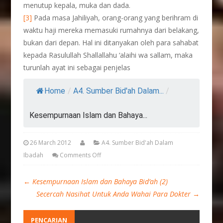
menutup kepala, muka dan dada.
[3]
Pada masa Jahiliyah, orang-orang yang berihram di
waktu haji mereka memasuki rumahnya dari belakang,
bukan dari depan. Hal ini ditanyakan oleh para sahabat
kepada Rasulullah Shallallahu ‘alaihi wa sallam, maka
turunlah ayat ini sebagai penjelas
Home
/
A4. Sumber Bid'ah Dalam...
/
Kesempurnaan Islam dan Bahaya...
26 March 2012
A4. Sumber Bid'ah Dalam
Ibadah
Comments Off
←
Kesempurnaan Islam dan Bahaya Bid’ah (2)
Secercah Nasihat Untuk Anda Wahai Para Dokter
→
PENCARIAN