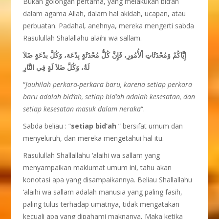
Bukan golongan pertama, yang melakukan bid’ah
dalam agama Allah, dalam hal akidah, ucapan, atau
perbuatan. Padahal, anehnya, mereka mengerti sabda
Rasulullah Shalallahu alaihi wa sallam.
إِيَّاكُمْ وَمُحْدَثَاتِ اْلأُمُورِ، فَإِنَّ كُلُّ مُحْدَثَةٍ بِدْعَة، وَكُلَّ بدْعَةٍ ضَلاَ
لَةُ، وَكُلَّ ضَلاَ لَةٍ فِي النَّارِ
“
Jauhilah perkara-perkara baru, karena setiap perkara
baru adalah bid’ah, setiap bid’ah adalah kesesatan, dan
setiap kesesatan masuk dalam neraka
“.
Sabda beliau : “
setiap bid’ah
” bersifat umum dan
menyeluruh, dan mereka mengetahui hal itu.
Rasulullah Shallallahu ‘alaihi wa sallam yang
menyampaikan maklumat umum ini, tahu akan
konotasi apa yang disampaikannya. Beliau Shallallahu
‘alaihi wa sallam adalah manusia yang paling fasih,
paling tulus terhadap umatnya, tidak mengatakan
kecuali apa yang dipahami maknanya, Maka ketika