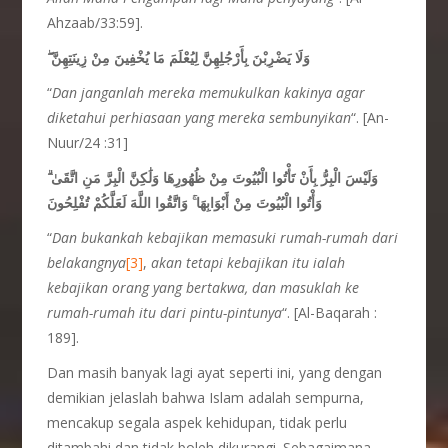
Ahzaab/33:59].
ۖ وَلَا يَضْرِبْنَ بِأَرْجُلِهِنَّ لِيُعْلَمَ مَا يُخْفِينَ مِنْ زِينَتِهِنَّ
“
Dan janganlah mereka memukulkan kakinya agar
diketahui perhiasaan yang mereka sembunyikan
“. [An-
Nuur/24 :31]
وَلَيْسَ الْبِرُّ بِأَنْ تَأْتُوا الْبُيُوتَ مِنْ ظُهُورِهَا وَلَٰكِنَّ الْبِرَّ مَنِ اتَّقَىٰ ۗ
وَأْتُوا الْبُيُوتَ مِنْ أَبْوَابِهَا ۚ وَاتَّقُوا اللَّهَ لَعَلَّكُمْ تُفْلِحُونَ
“
Dan bukankah kebajikan memasuki rumah-rumah dari
belakangnya
[3]
,
akan tetapi kebajikan itu ialah
kebajikan orang yang bertakwa, dan masuklah ke
rumah-rumah itu dari pintu-pintunya
“. [Al-Baqarah :
189].
Dan masih banyak lagi ayat seperti ini, yang dengan
demikian jelaslah bahwa Islam adalah sempurna,
mencakup segala aspek kehidupan, tidak perlu
ditambahi dan tidak boleh dikurangi. Sebagaimana