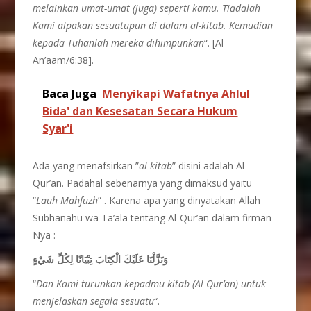
melainkan umat-umat (juga) seperti kamu. Tiadalah
Kami alpakan sesuatupun di dalam al-kitab. Kemudian
kepada Tuhanlah mereka dihimpunkan
“. [Al-
An’aam/6:38].
Baca Juga
Menyikapi Wafatnya Ahlul
Bida' dan Kesesatan Secara Hukum
Syar'i
Ada yang menafsirkan ”
al-kitab
” disini adalah Al-
Qur’an. Padahal sebenarnya yang dimaksud yaitu
“
Lauh Mahfuzh
” . Karena apa yang dinyatakan Allah
Subhanahu wa Ta’ala tentang Al-Qur’an dalam firman-
Nya :
وَنَزَّلْنَا عَلَيْكَ الْكِتَابَ تِبْيَانًا لِكُلِّ شَيْءٍ
“
Dan Kami turunkan kepadmu kitab (Al-Qur’an) untuk
menjelaskan segala sesuatu
“.