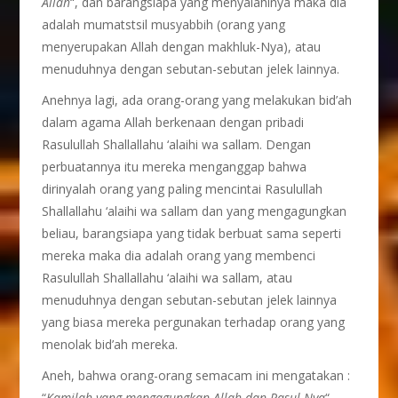
Allah
“, dan barangsiapa yang menyalahinya maka dia
adalah mumatstsil musyabbih (orang yang
menyerupakan Allah dengan makhluk-Nya), atau
menuduhnya dengan sebutan-sebutan jelek lainnya.
Anehnya lagi, ada orang-orang yang melakukan bid’ah
dalam agama Allah berkenaan dengan pribadi
Rasulullah Shallallahu ‘alaihi wa sallam. Dengan
perbuatannya itu mereka menganggap bahwa
dirinyalah orang yang paling mencintai Rasulullah
Shallallahu ‘alaihi wa sallam dan yang mengagungkan
beliau, barangsiapa yang tidak berbuat sama seperti
mereka maka dia adalah orang yang membenci
Rasulullah Shallallahu ‘alaihi wa sallam, atau
menuduhnya dengan sebutan-sebutan jelek lainnya
yang biasa mereka pergunakan terhadap orang yang
menolak bid’ah mereka.
Aneh, bahwa orang-orang semacam ini mengatakan :
“
Kamilah yang mengagungkan Allah dan Rasul-Nya
“.