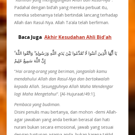
Padahal dengan bid’ah yang mereka perbuat itu,
mereka sebenarnya telah bertindak lancang terhadap
Allah dan Rasul-Nya. Allah Ta’ala telah berfirman.
Baca Juga
Akhir Kesudahan Ahli Bid'ah
يَا أَيُّهَا الَّذِينَ آمَنُوا لَا تُقَدِّمُوا بَيْنَ يَدَيِ اللَّهِ وَرَسُولِهِ ۖ وَاتَّقُوا اللَّهَ ۚ
إِنَّ اللَّهَ سَمِيعٌ عَلِيمٌ
“
Hai orang-orang yang beriman, janganlah kamu
mendahului Allah dan Rasul-Nya dan bertakwalah
kepada Allah. Sesungguhnya Allah Maha Mendengar
lagi Maha Mengetahui
“. [Al-Hujuraat/49:1].
Pembaca yang budiman
.
Disini penulis mau bertanya, dan mohon -demi Allah-
agar jawaban yang anda berikan berasal dari hati
nurani bukan secara emosional, jawab yang sesuai
dengan tuntunan agama anda, bukan karena taklid