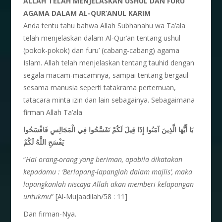
ALLAH TELAH MENJELASKAN USHUL DAN FURU
AGAMA DALAM AL-QUR’ANUL KARIM
Anda tentu tahu bahwa Allah Subhanahu wa Ta’ala
telah menjelaskan dalam Al-Qur’an tentang ushul
(pokok-pokok) dan furu’ (cabang-cabang) agama
Islam. Allah telah menjelaskan tentang tauhid dengan
segala macam-macamnya, sampai tentang bergaul
sesama manusia seperti tatakrama pertemuan,
tatacara minta izin dan lain sebagainya. Sebagaimana
firman Allah Ta’ala
يَا أَيُّهَا الَّذِينَ آمَنُوا إِذَا قِيلَ لَكُمْ تَفَسَّحُوا فِي الْمَجَالِسِ فَافْسَحُوا
يَفْسَحِ اللَّهُ لَكُمْ
“
Hai orang-orang yang beriman, apabila dikatakan
kepadamu : ‘Berlapang-lapanglah dalam majlis’, maka
lapangkanlah niscaya Allah akan memberi kelapangan
untukmu
” [Al-Mujaadilah/58 : 11]
Dan firman-Nya.