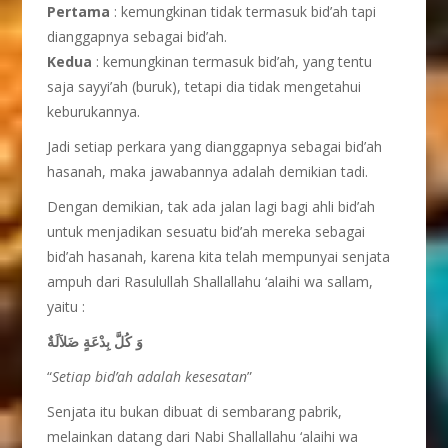
Pertama
: kemungkinan tidak termasuk bid’ah tapi
dianggapnya sebagai bid’ah.
Kedua
: kemungkinan termasuk bid’ah, yang tentu
saja sayyi’ah (buruk), tetapi dia tidak mengetahui
keburukannya.
Jadi setiap perkara yang dianggapnya sebagai bid’ah
hasanah, maka jawabannya adalah demikian tadi.
Dengan demikian, tak ada jalan lagi bagi ahli bid’ah
untuk menjadikan sesuatu bid’ah mereka sebagai
bid’ah hasanah, karena kita telah mempunyai senjata
ampuh dari Rasulullah Shallallahu ‘alaihi wa sallam,
yaitu :
كُلَّ بِدْعَةٍ ضَلاَلَةٌ
وَ
“
Setiap bid’ah adalah kesesatan
”
Senjata itu bukan dibuat di sembarang pabrik,
melainkan datang dari Nabi Shallallahu ‘alaihi wa