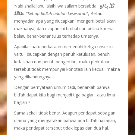
Nabi shallallahu ‘alaihi wa sallam bersabda :
كُلَّ بِدْعَةٍ
ضَلاَلَةٌ
“
Setiap bid’ah adalah kesesatan
“, Beliau
menyadari apa yang diucapkan, mengerti betul akan
maknanya, dan ucapan ini timbul dari beliau karena
beliau benar-benar tulus terhadap umatnya.
Apabila suatu perkataan memenuhi ketiga unsur ini,
yaitu : diucapkan dengan penuh ketulusan, penuh
kefasihan dan penuh pengertian, maka perkataan
tersebut tidak mempunyai konotasi lain kecuali makna
yang dikandungnya.
Dengan pernyataan umum tadi, benarkah bahwa
bid’ah dapat kita bagi menjadi tiga bagian, atau lima
bagian ?
Sama sekali tidak benar. Adapun pendapat sebagian
ulama yang mengatakan bahwa ada bid’ah hasanah,
maka pendapat tersebut tidak lepas dari dua hal.