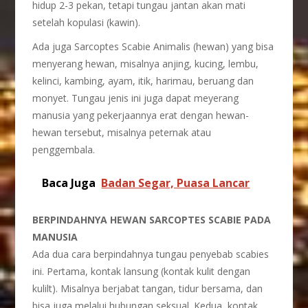
hidup 2-3 pekan, tetapi tungau jantan akan mati
setelah kopulasi (kawin).
Ada juga Sarcoptes Scabie Animalis (hewan) yang bisa
menyerang hewan, misalnya anjing, kucing, lembu,
kelinci, kambing, ayam, itik, harimau, beruang dan
monyet. Tungau jenis ini juga dapat meyerang
manusia yang pekerjaannya erat dengan hewan-
hewan tersebut, misalnya peternak atau
penggembala.
Baca Juga
Badan Segar, Puasa Lancar
BERPINDAHNYA HEWAN SARCOPTES SCABIE PADA
MANUSIA
Ada dua cara berpindahnya tungau penyebab scabies
ini. Pertama, kontak lansung (kontak kulit dengan
kulilt). Misalnya berjabat tangan, tidur bersama, dan
bisa juga melalui hubungan seksual. Kedua, kontak