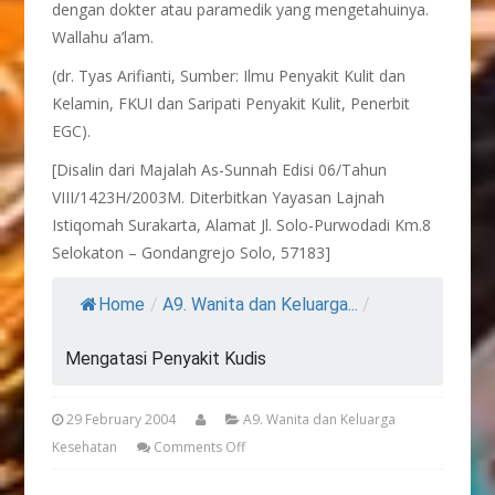
dengan dokter atau paramedik yang mengetahuinya.
Wallahu a’lam.
(dr. Tyas Arifianti, Sumber: Ilmu Penyakit Kulit dan
Kelamin, FKUI dan Saripati Penyakit Kulit, Penerbit
EGC).
[Disalin dari Majalah As-Sunnah Edisi 06/Tahun
VIII/1423H/2003M. Diterbitkan Yayasan Lajnah
Istiqomah Surakarta, Alamat Jl. Solo-Purwodadi Km.8
Selokaton – Gondangrejo Solo, 57183]
Home
/
A9. Wanita dan Keluarga...
/
Mengatasi Penyakit Kudis
29 February 2004
A9. Wanita dan Keluarga
Kesehatan
Comments Off