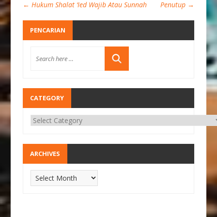
←
Hukum Shalat ‘Ied Wajib Atau Sunnah
Penutup
→
PENCARIAN
CATEGORY
ARCHIVES