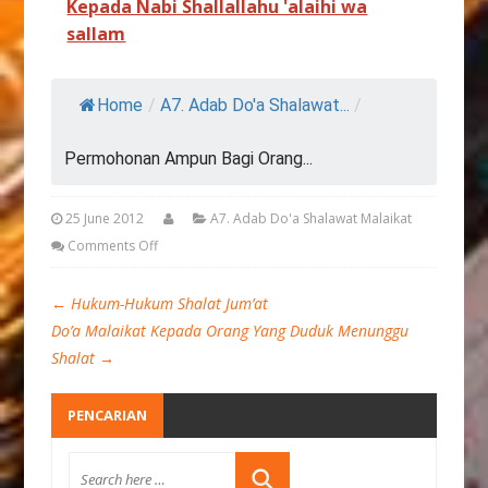
Kepada Nabi Shallallahu 'alaihi wa
sallam
Home
/
A7. Adab Do'a Shalawat...
/
Permohonan Ampun Bagi Orang...
25 June 2012
A7. Adab Do'a Shalawat Malaikat
Comments Off
←
Hukum-Hukum Shalat Jum’at
Do’a Malaikat Kepada Orang Yang Duduk Menunggu
Shalat
→
PENCARIAN