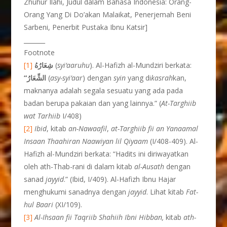
Zhuhur Ilahi, Judul dalam Bahasa Indonesia: Orang-
Orang Yang Di Do’akan Malaikat, Penerjemah Beni
Sarbeni, Penerbit Pustaka Ibnu Katsir]
_______
Footnote
[1]
شِعَارُهُ
(
syi‘aaruhu
). Al-Hafizh al-Mundziri berkata:
“
الشِّعَارُ
(
asy-syi‘aar
) dengan
syin
yang di
kasrah
kan,
maknanya adalah segala sesuatu yang ada pada
badan berupa pakaian dan yang lainnya.” (
At-Targhiib
wat Tarhiib
I/408)
[2]
Ibid
, kitab
an-Nawaafil
,
at-Targhiib fii an Yanaamal
Insaan Thaahiran Naawiyan lil Qiyaam
(I/408-409). Al-
Hafizh al-Mundziri berkata: “Hadits ini diriwayatkan
oleh ath-Thab-rani di dalam kitab
al
-Ausath
dengan
sanad
jayyid
.” (Ibid, I/409). Al-Hafizh Ibnu Hajar
menghukumi sanadnya dengan
jayyid
. Lihat kitab
Fat-
hul Baari
(XI/109).
[3]
Al-Ihsaan fii Taqriib Shahiih Ibni
Hibban,
kitab
ath-