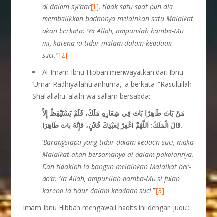
di dalam syi’aar
[1]
, tidak satu saat pun dia
membalikkan badannya melainkan satu Malaikat
akan berkata: ‘Ya Allah, ampunilah hamba-Mu
ini, karena ia tidur malam dalam keadaan
suci.’”
[2]
Al-Imam Ibnu Hibban meriwayatkan dari Ibnu
‘Umar Radhiyallahu anhuma, ia berkata: “Rasulullah
Shallallahu ‘alaihi wa sallam bersabda:
مَنْ بَاتَ طَاهِرًا بَاتَ فِي شِعَارِهِ مَلَكٌ، فَلَمْ يَسْتَيْقِظْ إِلاَّ
فُلاَنٍ، فَإِنَّهُ بَاتَ طَاهِرًا.
قَالَ الْمَلَكُ: اَللَّهُمَّ اغْفِرْ لِعَبْدِكَ
‘
Barangsiapa
yang tidur dalam kedaan suci, maka
Malaikat akan
bersamanya di dalam pakaiannya.
Dan tidaklah ia bangun melainkan Malaikat ber-
do’a: ‘Ya Allah, ampunilah hamba-Mu si fulan
karena ia tidur dalam keadaan suci
.’”
[3]
Imam Ibnu Hibban mengawali hadits ini dengan judul: