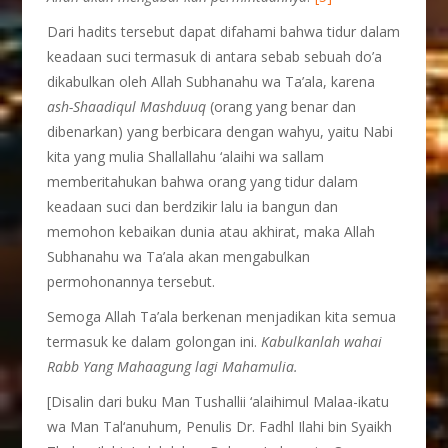
Dari hadits tersebut dapat difahami bahwa tidur dalam
keadaan suci termasuk di antara sebab sebuah do’a
dikabulkan oleh Allah Subhanahu wa Ta’ala, karena
ash-
Shaadiqul
Mashduuq
(orang yang benar dan
dibenarkan) yang berbicara dengan wahyu, yaitu Nabi
kita yang mulia Shallallahu ‘alaihi wa sallam
memberitahukan bahwa orang yang tidur dalam
keadaan suci dan berdzikir lalu ia bangun dan
memohon kebaikan dunia atau akhirat, maka Allah
Subhanahu wa Ta’ala akan mengabulkan
permohonannya tersebut.
Semoga Allah Ta’ala berkenan menjadikan kita semua
termasuk ke dalam golongan ini.
Kabulkanlah wahai
Rabb Yang Mahaagung lagi Mahamulia.
[Disalin dari buku Man Tushallii ‘alaihimul Malaa-ikatu
wa Man Tal‘anuhum, Penulis Dr. Fadhl Ilahi bin Syaikh