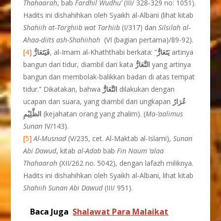
Thahaarah
, bab
Fardhil Wudhu’
(III/ 328-329 no: 1051).
Hadits ini dishahihkan oleh Syaikh al-Albani (lihat kitab
Shahiih at-Targhiib wat Tarhiib
(I/317) dan
Silsilah al-
Ahaa-
diits ash-Shahiihah
(VI (bagian pertama)/89-92).
[4]
فَيَتَعَارُّ
, al-Imam al-Khaththabi berkata: “
يَتَعَارُُّ
artinya
bangun dari tidur, diambil dari kata
التَّعَارُّ
yang artinya
bangun dan membolak-balikkan badan di atas tempat
tidur.” Dikatakan, bahwa
التَّعَارُُّ
dilakukan dengan
ucapan dan suara, yang diambil dari ungkapan
عُرَارُ
الظَّلِيْمِ
(kejahatan orang yang zhalim). (
Ma-’aalimus
Sunan
IV/143).
[5]
Al-Musnad
(V/235, cet. Al-Maktab al-Islami),
Sunan
Abi
Dawud
, kitab
al-Adab
bab
Fin Naum ‘alaa
Thahaarah
(XII/262 no. 5042), dengan lafazh miliknya.
Hadits ini dishahihkan oleh Syaikh al-Albani, lihat kitab
Shahiih Sunan Abi Dawud
(III/ 951).
Baca Juga
Shalawat Para Malaikat