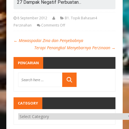
27 Dampak Negatif Perbuatan...
8 September 2012
B1. Topik Bahasan4
Perzinahan
Comments Off
←
Mewaspadai Zina dan Penyebabnya
Terapi Penangkal Menyebarnya Perzinaan
→
PENCARIAN
CATEGORY