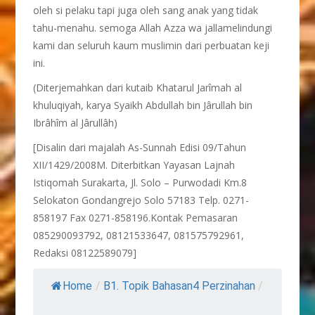
oleh si pelaku tapi juga oleh sang anak yang tidak
tahu-menahu. semoga Allah Azza wa jallamelindungi
kami dan seluruh kaum muslimin dari perbuatan keji
ini.
(Diterjemahkan dari kutaib Khatarul Jarîmah al
khuluqiyah, karya Syaikh Abdullah bin Jârullah bin
Ibrâhîm al Jârullâh)
[Disalin dari majalah As-Sunnah Edisi 09/Tahun
XII/1429/2008M. Diterbitkan Yayasan Lajnah
Istiqomah Surakarta, Jl. Solo – Purwodadi Km.8
Selokaton Gondangrejo Solo 57183 Telp. 0271-
858197 Fax 0271-858196.Kontak Pemasaran
085290093792, 08121533647, 081575792961,
Redaksi 08122589079]
Home
/
B1. Topik Bahasan4 Perzinahan
/