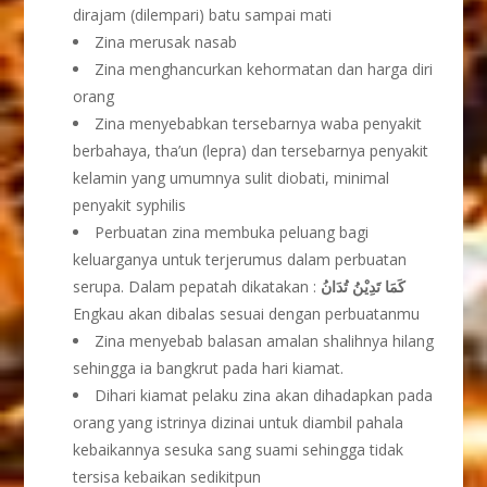
dirajam (dilempari) batu sampai mati
Zina merusak nasab
Zina menghancurkan kehormatan dan harga diri
orang
Zina menyebabkan tersebarnya waba penyakit
berbahaya, tha’un (lepra) dan tersebarnya penyakit
kelamin yang umumnya sulit diobati, minimal
penyakit syphilis
Perbuatan zina membuka peluang bagi
keluarganya untuk terjerumus dalam perbuatan
serupa. Dalam pepatah dikatakan :
كَمَا تَدِيْنُ تُدَانُ
Engkau akan dibalas sesuai dengan perbuatanmu
Zina menyebab balasan amalan shalihnya hilang
sehingga ia bangkrut pada hari kiamat.
Dihari kiamat pelaku zina akan dihadapkan pada
orang yang istrinya dizinai untuk diambil pahala
kebaikannya sesuka sang suami sehingga tidak
tersisa kebaikan sedikitpun