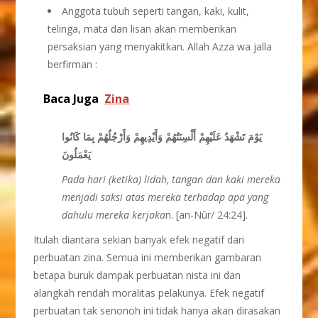
Anggota tubuh seperti tangan, kaki, kulit,
telinga, mata dan lisan akan memberikan
persaksian yang menyakitkan. Allah Azza wa jalla
berfirman :
Baca Juga
Zina
يَوْمَ تَشْهَدُ عَلَيْهِمْ أَلْسِنَتُهُمْ وَأَيْدِيهِمْ وَأَرْجُلُهُمْ بِمَا كَانُوا
يَعْمَلُونَ
Pada hari (ketika) lidah, tangan dan kaki mereka
menjadi saksi atas mereka terhadap apa yang
dahulu mereka kerjaka
n. [an-Nûr/ 24:24].
Itulah diantara sekian banyak efek negatif dari
perbuatan zina. Semua ini memberikan gambaran
betapa buruk dampak perbuatan nista ini dan
alangkah rendah moralitas pelakunya. Efek negatif
perbuatan tak senonoh ini tidak hanya akan dirasakan