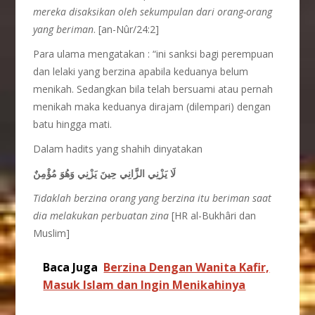
mereka disaksikan oleh sekumpulan dari orang-orang
yang beriman
. [an-Nûr/24:2]
Para ulama mengatakan : “ini sanksi bagi perempuan
dan lelaki yang berzina apabila keduanya belum
menikah. Sedangkan bila telah bersuami atau pernah
menikah maka keduanya dirajam (dilempari) dengan
batu hingga mati.
Dalam hadits yang shahih dinyatakan
لَا يَزْنِي الزَّانِي حِينَ يَزْنِي وَهُوَ مُؤْمِنٌ
Tidaklah berzina orang yang berzina itu beriman saat
dia melakukan perbuatan zina
[HR al-Bukhâri dan
Muslim]
Baca Juga
Berzina Dengan Wanita Kafir,
Masuk Islam dan Ingin Menikahinya