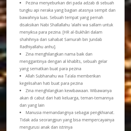
Pezina menyeburkan diri pada adzab di sebuah
tungku api neraka yang bagian atasnya sempit dan
bawahnya luas. Sebuah tempat yang pernah
disaksikan Nabi Shallallahu ‘alaihi wa sallam untuk
menyiksa para pezina. [HR al-Bukhâri dalam
shahihnya dari sahabat Samurah bin Jundab
Radhiyallahu anhu].
Zina menghilangkan nama baik dan
menggantinya dengan al khabîts, sebuah gelar
yang sematkan buat para pezina
Allah Subhanahu wa Ta’ala memberikan
kegelisahan hati buat para pezina
Zina menghilangkan kewibawaan. Wibawanya
akan di cabut dari hati keluarga, teman-temannya
dan yang lain
Manusia memandangnya sebagai pengkhianat.
Tidak ada seorangpun yang bisa mempercayainya
mengurusi anak dan istrinya