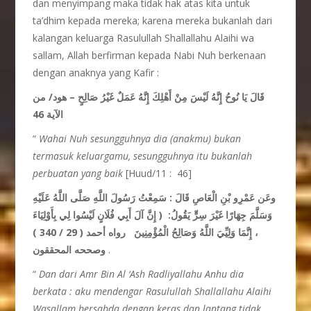
dan menyimpang maka tidak hak atas kita untuk
ta’dhim kepada mereka; karena mereka bukanlah dari
kalangan keluarga Rasulullah Shallallahu Alaihi wa
sallam, Allah berfirman kepada Nabi Nuh berkenaan
dengan anaknya yang Kafir :
قَالَ يَا نُوحُ إِنَّهُ لَيْسَ مِنْ أَهْلِكَ إِنَّهُ عَمَلٌ غَيْرُ صَالِحٍ – هود/ من
الآية 46
“
Wahai Nuh sesungguhnya dia (anakmu) bukan
termasuk keluargamu, sesungguhnya itu bukanlah
perbuatan yang baik
[Huud/11 : 46]
وعَن عَمْرِو بْنِ الْعَاصِ قَالَ : سَمِعْتُ رَسُولَ اللَّهِ صَلَّى اللَّهُ عَلَيْهِ
وَسَلَّمَ جِهَارًا غَيْرَ سِرٍّ يَقُولُ: ( إِنَّ آلَ أَبِي فُلَانٍ لَيْسُوا لِي بِأَوْلِيَاءَ
، إِنَّمَا وَلِيِّيَ اللَّهُ وَصَالِحُ الْمُؤْمِنِينَ
رواه أحمد ( 29 / 340 )
وصححه المحققون
.
“
Dan dari Amr Bin Al ‘Ash Radliyallahu Anhu dia
berkata : aku mendengar Rasulullah Shallallahu Alaihi
Wasallam bersabda dengan keras dan lantang tidak