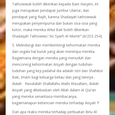
Tathowwuk boleh diberikan kepada Bani Hasyim, ini
juga merupakan pendapat Jumhur Ulama’, dan
pendapat yang Rajih, karena Shadaqah tathowwuk
merupakan penyempurna dan bukan sisa-sisa yang
kotor, maka mereka Ahlul Bait boleh diberikan
Shadaqah Tathowwu’.“As Syarh Al Mumti’”.(6/253-254).
5. Melindungi dan membentengi kehormatan mereka
dari segala hal buruk yang akan menimpa mereka.
Bagaimana dengan mereka yang menuduh dan
mencoreng kehormatan Aisyah dengan tuduhan-
tuduhan yang keji padahal dia adalah Istri dari Shahibul
Bait, Imam bagi keluarga beliau dan yang lainnya ;
dialah Rasulullah Shallallahu Alaihi Wasallam, dialah
Aisyah yang dibebaskan oleh Allah dalam Al Qur’an
yang mereka senantiasa membacanya,
bagaimanapun kebencian mereka terhadap Aisyah ?!
Dan apa reaksi mereka terhadap perbuatan Ibnu Al