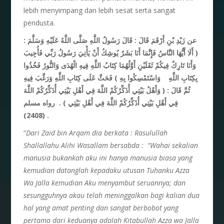
lebih menyimpang dan lebih sesat serta sangat
pendusta.
عن زَيْدِ بْنِ أَرْقَمَ قَالَ : قَالَ رَسُولُ اللَّهِ صَلَّى اللَّهُ عَلَيْهِ وَسَلَّمَ :
( أَلَا أَيُّهَا النَّاسُ فَإِنَّمَا أَنَا بَشَرٌ يُوشِكُ أَنْ يَأْتِيَ رَسُولُ رَبِّي فَأُجِيبَ
وَأَنَا تَارِكٌ فِيكُمْ ثَقَلَيْنِ أَوَّلُهُمَا كِتَابُ اللَّهِ فِيهِ الْهُدَى وَالنُّورُ فَخُذُوا
بِكِتَابِ اللَّهِ وَاسْتَمْسِكُوا بِهِ ) فَحَثَّ عَلَى كِتَابِ اللَّهِ وَرَغَّبَ فِيهِ
ثُمَّ قَالَ : ( وَأَهْلُ بَيْتِي أُذَكِّرُكُمْ اللَّهَ فِي أَهْلِ بَيْتِي أُذَكِّرُكُمْ اللَّهَ
فِي أَهْلِ بَيْتِي أُذَكِّرُكُمْ اللَّهَ فِي أَهْلِ بَيْتِي ) . رواه مسلم
(2408) .
“
Dari Zaid bin Arqam dia berkata : Rasulullah
Shallallahu Alihi Wasallam bersabda : “Wahai sekalian
manusia bukankah aku ini hanya manusia biasa yang
kemudian datanglah kepadaku utusan Tuhanku Azza
Wa Jalla kemudian Aku menyambut seruannya; dan
sesungguhnya akau telah meninggalkan bagi kalian dua
hal yang amat penting dan sangat berbobot yang
pertama dari keduanya adalah Kitabullah Azza wa Jalla