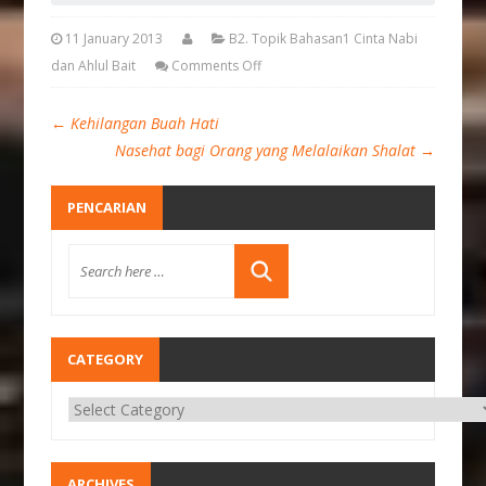
11 January 2013
B2. Topik Bahasan1 Cinta Nabi
dan Ahlul Bait
Comments Off
←
Kehilangan Buah Hati
Nasehat bagi Orang yang Melalaikan Shalat
→
PENCARIAN
CATEGORY
ARCHIVES