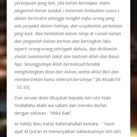
perempuan yang lain, jika kalian bertaqwa, maka
janganlah kalian tunduk ( melemah lembutkan suara )
dalam berbicara sehingga bangkit nafsu orang yang
ada penyakit dalam hatinya, dan ucapkanlah perkataan
yang baik. Dan hendaklah kalian tetap di rumah kalian
dan janganlah kalian berhias dan bertingkah laku
seperti orang-orang jahiliyyah dahulu, dan dirikanlah
shalat tunaikanlah zakat dan taatilah Allah dan Rasul-
Nya. Sesungguhnya Allah bermaksud hendak
menghilangkan dosa dari kalian, wahai Ahlul Bait dan
membersihkan kamu sebersih-bersihnya
” [Al Ahzab/33
: 32-33].
Dan seruan disini ditujukan kepada Istri-istri Nabi
Shallallahu Alaihi wa sallam dan mereka disifati
dengan sebutan : “Ahlul Bait”.
Al Hafidz Ibnu Katsir Rahimahullah berkata : “ Nash
ayat Al Qur’an ini menunjukkan bahwasannya Istri-istri