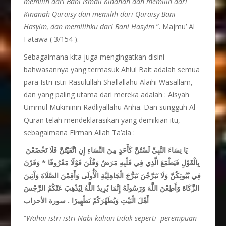
memilih dari Bani Ismail Kinanah dan memilih dari
Kinanah Quraisy dan memilih dari Quraisy Bani
Hasyim, dan memilihku dari Bani Hasyim
”. Majmu’ Al
Fatawa ( 3/154 ).
Sebagaimana kita juga mengingatkan disini
bahwasannya yang termasuk Ahlul Bait adalah semua
para Istri-istri Rasulullah Shallallahu Alaihi Wasallam,
dan yang paling utama dari mereka adalah : Aisyah
Ummul Mukminin Radliyallahu Anha. Dan sungguh Al
Quran telah mendeklarasikan yang demikian itu,
sebagaimana Firman Allah Ta’ala :
يَا نِسَاءَ النَّبِيِّ لَسْتُنَّ كَأَحَدٍ مِنَ النِّسَاءِ إِنِ اتَّقَيْتُنَّ فَلَا تَخْضَعْنَ
بِالْقَوْلِ فَيَطْمَعَ الَّذِي فِي قَلْبِهِ مَرَضٌ وَقُلْنَ قَوْلًا مَعْرُوفًا * وَقَرْنَ
فِي بُيُوتِكُنَّ وَلَا تَبَرَّجْنَ تَبَرُّجَ الْجَاهِلِيَّةِ الْأُولَى وَأَقِمْنَ الصَّلَاةَ وَآَتِينَ
الزَّكَاةَ وَأَطِعْنَ اللَّهَ وَرَسُولَهُ إِنَّمَا يُرِيدُ اللَّهُ لِيُذْهِبَ عَنْكُمُ الرِّجْسَ
أَهْلَ الْبَيْتِ وَيُطَهِّرَكُمْ تَطْهِيرًا . سورة الأحزاب
“
Wahai istri-istri Nabi kalian tidak seperti perempuan-