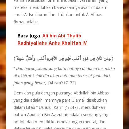
Paman Rasulullah Shallallahu Alaihi Wasallam yang
mereka menuduhkan bahwasannya ayat 72 dalam
surat Al Isra’ turun dan ditujukan untuk Al Abbas
firman Allah :
Baca Juga
Ali bin Abi Thalib
Radhiyallahu Anhu Khalifah IV
( وَمَن كَانَ فِي هَذِهِ أَعْمَى فَهُوَ فِي الآخِرَةِ أَعْمَى وَأَضَلُّ سَبِيلاً )
“
Dan barangsiapa yang buta hatinya di dunia ini, maka
di akhirat kelak dia akan buta dan tersesat jauh dari
jalan (yang benar)
. [Al Isra’/17: 72]
Demikian pula dengan putranya Abdullah bin Abbas
yang dia adalah imamnya para Ulama’, disebutkan
dalam kitab “ Ushulul Kafi ” (1/247) . menuduhkan
bahwa Abdullah Bin Az zubair adalah seorang yang
bodoh dan memiliki keterbelakangan mental, dan
dalam kitab “ Rijaalul Kasyiy ” halaman 53 mereka