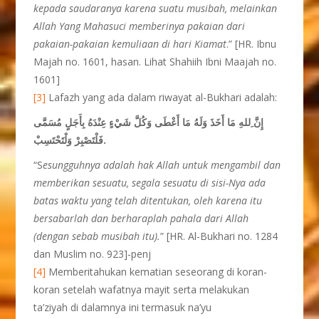
kepada saudaranya karena suatu musibah, melainkan
Allah Yang Mahasuci memberinya pakaian dari
pakaian-pakaian kemuliaan di hari Kiamat
.” [HR. Ibnu
Majah no. 1601, hasan. Lihat Shahiih Ibni Maajah no.
1601]
[3]
Lafazh yang ada dalam riwayat al-Bukhari adalah:
إِنَّ ِللهِ مَا أَخَذَ وَلَهُ مَا أَعْطَى وَكُلَّ شَيْءٍ عِنْدَهُ بِأَجَلٍ مُسَمَّى
فَلْتَصْبِرْ وَلْتَحْتَسِبْ.
“S
esungguhnya adalah hak Allah untuk mengambil dan
memberikan sesuatu, segala sesuatu di sisi-Nya ada
batas waktu yang telah ditentukan, oleh karena itu
bersabarlah dan berharaplah pahala dari Allah
(dengan sebab musibah itu).
” [HR. Al-Bukhari no. 1284
dan Muslim no. 923]-penj
[4]
Memberitahukan kematian seseorang di koran-
koran setelah wafatnya mayit serta melakukan
ta’ziyah di dalamnya ini termasuk na’yu