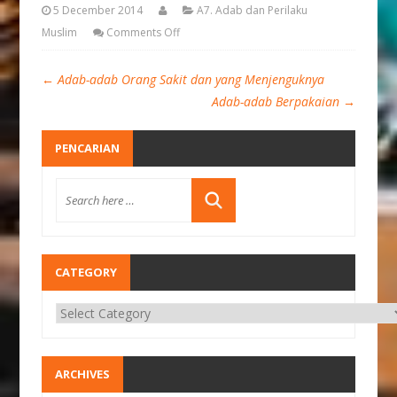
5 December 2014
A7. Adab dan Perilaku
Muslim
Comments Off
←
Adab-adab Orang Sakit dan yang Menjenguknya
Adab-adab Berpakaian
→
PENCARIAN
CATEGORY
ARCHIVES