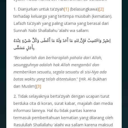
1. Dianjurkan untuk ta’ziyah
[1]
(belasungkawa)
[2]
terhadap keluarga yang tertimpa musibah (kematian).
Lafazh ta’ziyah yang paling utama yang berasal dari
Sunnah Nabi Shallallahu ‘alaihi wa sallam:
اِصْبِرْ وَاحْتَسِبْ فَإِنَّ ِللهِ مَا أَخَذَ وَلَهُ مَا أَعْطَى وَكُلَّ شَيْءٍ عِنْدَهُ
بِأَجَلٍ مَسَمًّى.
“Bersabarlah dan berharaplah pahala dari Allah,
sesungguhnya adalah hak Allah mengambil dan
memberikan sesuatu, segala sesuatu di sisi-Nya ada
batas waktu yang telah ditentukan
.” [HR. Al-Bukhari
dan Muslim]
[3]
2. Tidak selayaknya berta’ziyah dengan ucapan turut
berduka cita di koran, surat kabar, majalah dan media
informasi lainnya. Hal itu tidak pantas karena
termasuk pemberitahuan kematian yang dilarang oleh
Rasulullah Shallallahu ‘alaihi wa sallam karena maksud