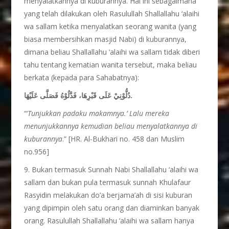
menyalatkannya di kuburannya. Hal ini sebagaimana
yang telah dilakukan oleh Rasulullah Shallallahu ‘alaihi
wa sallam ketika menyalatkan seorang wanita (yang
biasa membersihkan masjid Nabi) di kuburannya,
dimana beliau Shallallahu ‘alaihi wa sallam tidak diberi
tahu tentang kematian wanita tersebut, maka beliau
berkata (kepada para Sahabatnya):
دُلُّوْنِيْ عَلَى قَبْرِهَا، فَدَّلُوْهُ فَصَلَّى عَلَيْهَا.
“‘
Tunjukkan padaku makamnya.’ Lalu mereka
menunjukkannya kemudian beliau menyalatkannya di
kuburannya
.” [HR. Al-Bukhari no. 458 dan Muslim
no.956]
9. Bukan termasuk Sunnah Nabi Shallallahu ‘alaihi wa
sallam dan bukan pula termasuk sunnah Khulafaur
Rasyidin melakukan do’a berjama’ah di sisi kuburan
yang dipimpin oleh satu orang dan diaminkan banyak
orang. Rasulullah Shallallahu ‘alaihi wa sallam hanya