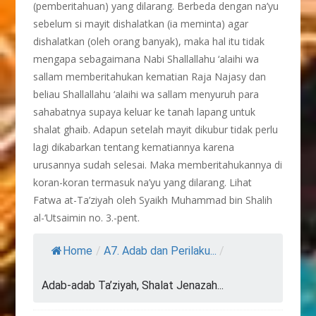
(pemberitahuan) yang dilarang. Berbeda dengan na’yu
sebelum si mayit dishalatkan (ia meminta) agar
dishalatkan (oleh orang banyak), maka hal itu tidak
mengapa sebagaimana Nabi Shallallahu ‘alaihi wa
sallam memberitahukan kematian Raja Najasy dan
beliau Shallallahu ‘alaihi wa sallam menyuruh para
sahabatnya supaya keluar ke tanah lapang untuk
shalat ghaib. Adapun setelah mayit dikubur tidak perlu
lagi dikabarkan tentang kematiannya karena
urusannya sudah selesai. Maka memberitahukannya di
koran-koran termasuk na’yu yang dilarang. Lihat
Fatwa at-Ta’ziyah oleh Syaikh Muhammad bin Shalih
al-‘Utsaimin no. 3.-pent.
Home
/
A7. Adab dan Perilaku...
/
Adab-adab Ta’ziyah, Shalat Jenazah...