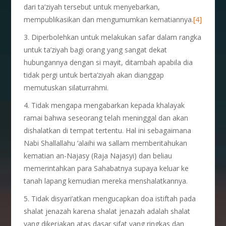
dari ta’ziyah tersebut untuk menyebarkan,
mempublikasikan dan mengumumkan kematiannya.
[4]
3. Diperbolehkan untuk melakukan safar dalam rangka
untuk ta’ziyah bagi orang yang sangat dekat
hubungannya dengan si mayit, ditambah apabila dia
tidak pergi untuk berta’ziyah akan dianggap
memutuskan silaturrahmi.
4. Tidak mengapa mengabarkan kepada khalayak
ramai bahwa seseorang telah meninggal dan akan
dishalatkan di tempat tertentu. Hal ini sebagaimana
Nabi Shallallahu ‘alaihi wa sallam memberitahukan
kematian an-Najasy (Raja Najasyi) dan beliau
memerintahkan para Sahabatnya supaya keluar ke
tanah lapang kemudian mereka menshalatkannya.
5. Tidak disyari’atkan mengucapkan doa istiftah pada
shalat jenazah karena shalat jenazah adalah shalat
yang dikerjakan atas dasar sifat yang ringkas dan