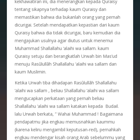
kekhawatiran ini, dia menerangkan kepada Quraisy
tentang sikapnya terhadap kaum Quraisy dan
memastikan bahwa dia bukanlah orang yang pernah
dicurigai. Setelah mendapatkan kepastian dari kaum
Quraisy bahwa dia tidak dicurigai, baru kemudian dia
mengajukan usulnya agar diutus untuk menemui
Muhammad Shallallahu ‘alaihi wa sallam. kaum
Quraisy setuju dan berangkatlah Urwah bin Mas’ud
menuju Rasûlullâh Shallallahu ‘alaihi wa sallam dan
kaum Muslimin.
Ketika Urwah tiba dihadapan Rasûlullâh Shallallahu
‘alaihi wa sallam , beliau Shallallahu ‘alaihi wa sallam
mengucapkan perkataan yang pernah beliau
Shallallahu ‘alaihi wa sallam katakan kepada Budail.
lalu Urwah berkata, ” Wahai Muhammad ! Bagaimana
pendapatmu jika engkau memusnahkan kaummu
(karena keliru mengambil keputusan-red), pernahkah
engkau mendengar kisah orang Arab sebelummu yang