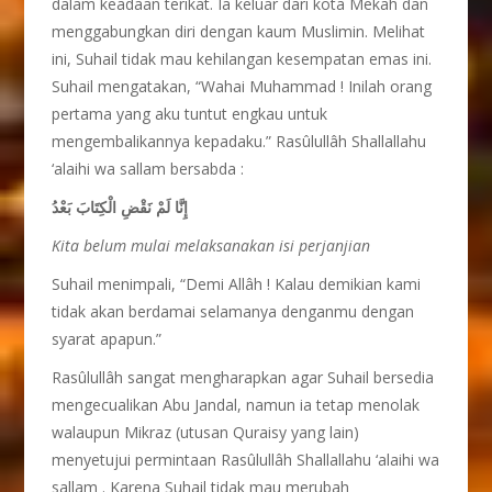
dalam keadaan terikat. Ia keluar dari kota Mekah dan
menggabungkan diri dengan kaum Muslimin. Melihat
ini, Suhail tidak mau kehilangan kesempatan emas ini.
Suhail mengatakan, “Wahai Muhammad ! Inilah orang
pertama yang aku tuntut engkau untuk
mengembalikannya kepadaku.” Rasûlullâh Shallallahu
‘alaihi wa sallam bersabda :
إِنَّا
لَمْ نَقْضِ الْكِتَابَ بَعْدُ
Kita belum mulai melaksanakan isi perjanjian
Suhail menimpali, “Demi Allâh ! Kalau demikian kami
tidak akan berdamai selamanya denganmu dengan
syarat apapun.”
Rasûlullâh sangat mengharapkan agar Suhail bersedia
mengecualikan Abu Jandal, namun ia tetap menolak
walaupun Mikraz (utusan Quraisy yang lain)
menyetujui permintaan Rasûlullâh Shallallahu ‘alaihi wa
sallam . Karena Suhail tidak mau merubah