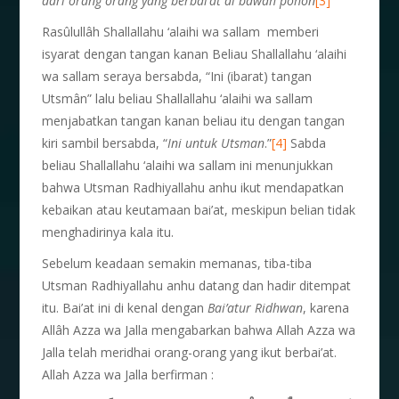
dari orang orang yang berbai’at di bawah pohon
[3]
Rasûlullâh Shallallahu ‘alaihi wa sallam memberi
isyarat dengan tangan kanan Beliau Shallallahu ‘alaihi
wa sallam seraya bersabda, “Ini (ibarat) tangan
Utsmân” lalu beliau Shallallahu ‘alaihi wa sallam
menjabatkan tangan kanan beliau itu dengan tangan
kiri sambil bersabda, “
Ini untuk Utsman
.”
[4]
Sabda
beliau Shallallahu ‘alaihi wa sallam ini menunjukkan
bahwa Utsman Radhiyallahu anhu ikut mendapatkan
kebaikan atau keutamaan bai’at, meskipun belian tidak
menghadirinya kala itu.
Sebelum keadaan semakin memanas, tiba-tiba
Utsman Radhiyallahu anhu datang dan hadir ditempat
itu. Bai’at ini di kenal dengan
Bai’atur Ridhwan
, karena
Allâh Azza wa Jalla mengabarkan bahwa Allah Azza wa
Jalla telah meridhai orang-orang yang ikut berbai’at.
Allah Azza wa Jalla berfirman :