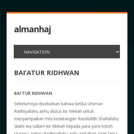
almanhaj
BAI’ATUR RIDHWAN
BAI’TUR RIDHWAN
Sebelumnya disebutkan bahwa ketika Utsman
Radhiyallahu anhu diutus ke Mekah untuk
menyampaikan misi kedatangan Rasûlullâh Shallallahu
‘alaihi wa sallam ke Mekah kepada para para tokoh
Quraisy, beliau Radhiyallahu anhu tertahan agak lama.