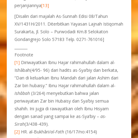
perjanjiannya
[13]
[Disalin dari majalah As-Sunnah Edisi 08/Tahun
XV/1431H/2011. Diterbitkan Yayasan Lajnah Istiqomah
Surakarta, Jl. Solo – Purwodadi Km.8 Selokaton
Gondangrejo Solo 57183 Telp. 0271-761016]
_______
Footnote
[1]
Diriwayatkan Ibnu Hajar rahimahullah dalam al-
Ishâbah(4/95- 96) dari hadits as-Sya’biy dan berkata,
“Dan di keluarkan Ibnu Mandah dari jalan Ashim dari
Zar bin hubaisy.” Ibnu Hajar rahimahullah dalam al-
Ishâbah
(3/264) menyebutkan bahwa jalan
periwayatan Zar bin Hubaisy dan Sya’biy semua
shahih. Ini juga di rawayatkan oleh Ibnu Hisyam
dengan sanad yang sampai ke as-Sya’biy –
as-
Sirah
(3/438-439).
[2]
HR. al-Bukhâri/
al-Fath
(16/17/no:4154)