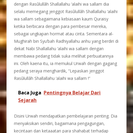
dengan Rasûlullâh Shallallahu ‘alaihi wa sallam dia
selalu memegang jenggot Rasûlullâh Shallallahu ‘alaihi
wa sallam sebagaimana kebiasaan kaum Quraisy
ketika berbicara dengan para pembesar mereka,
sebagai ungkapan hormat atau cinta. Sementara al-
Mughirah bin Syu’bah Radhiyallahu anhu yang berdiri di
dekat Nabi Shallallahu ‘alaihi wa sallam dengan
membawa pedang tidak suka melihat perbuatannya
ini. Oleh kaena itu, ia memukul Urwah dengan gagang
pedang seraya menghardik, “Lepaskan jenggot
Rasûlullâh Shallallahu ‘alaihi wa sallam !”
Baca Juga
Pentingnya Belajar Dari
Sejarah
Disini Urwah mendapatkan pembelajaran penting. Dia
menyaksikan sendiri, bagaimana pengagungan,
kecintaan dan ketaaatan para shahabat terhadap