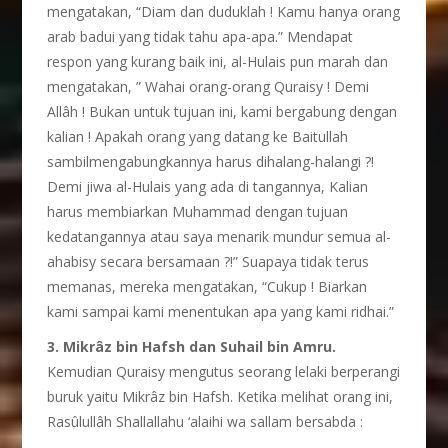
mengatakan, “Diam dan duduklah ! Kamu hanya orang
arab badui yang tidak tahu apa-apa.” Mendapat
respon yang kurang baik ini, al-Hulais pun marah dan
mengatakan, ” Wahai orang-orang Quraisy ! Demi
Allâh ! Bukan untuk tujuan ini, kami bergabung dengan
kalian ! Apakah orang yang datang ke Baitullah
sambilmengabungkannya harus dihalang-halangi ?!
Demi jiwa al-Hulais yang ada di tangannya, Kalian
harus membiarkan Muhammad dengan tujuan
kedatangannya atau saya menarik mundur semua al-
ahabisy secara bersamaan ?!” Suapaya tidak terus
memanas, mereka mengatakan, “Cukup ! Biarkan
kami sampai kami menentukan apa yang kami ridhai.”
3. Mikrâz bin Hafsh dan Suhail bin Amru.
Kemudian Quraisy mengutus seorang lelaki berperangi
buruk yaitu Mikrâz bin Hafsh. Ketika melihat orang ini,
Rasûlullâh Shallallahu ‘alaihi wa sallam bersabda :