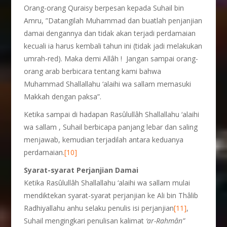
Orang-orang Quraisy berpesan kepada Suhail bin
Amru, ”Datangilah Muhammad dan buatlah penjanjian
damai dengannya dan tidak akan terjadi perdamaian
kecuali ia harus kembali tahun ini (tidak jadi melakukan
umrah-red). Maka demi Allâh ! Jangan sampai orang-
orang arab berbicara tentang kami bahwa
Muhammad Shallallahu ‘alaihi wa sallam memasuki
Makkah dengan paksa”.
Ketika sampai di hadapan Rasûlullâh Shallallahu ‘alaihi
wa sallam , Suhail berbicapa panjang lebar dan saling
menjawab, kemudian terjadilah antara keduanya
perdamaian.
[10]
Syarat-syarat Perjanjian Damai
Ketika Rasûlullâh Shallallahu ‘alaihi wa sallam mulai
mendiktekan syarat-syarat perjanjian ke Ali bin Thâlib
Radhiyallahu anhu selaku penulis isi perjanjian
[11]
,
Suhail mengingkari penulisan kalimat
‘ar-Rahmân”