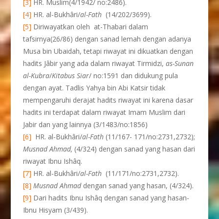
[3]
HR. Muslim(4/1942/ no:2486).
[4]
HR. al-Bukhâri/
al-Fath
(14/202/3699).
[5]
Diriwayatkan oleh at-Thabari dalam
tafsirnya(26/86) dengan sanad lemah dengan adanya
Musa bin Ubaidah, tetapi riwayat ini dikuatkan dengan
hadits Jâbir yang ada dalam riwayat Tirmidzi,
as-Sunan
al-Kubra
/
Kitabus Siar
/ no:1591 dan didukung pula
dengan ayat. Tadlis Yahya bin Abi Katsir tidak
mempengaruhi derajat hadits riwayat ini karena dasar
hadits ini terdapat dalam riwayat Imam Muslim dari
Jabir dan yang lainnya (3/1483/no:1856)
[6]
HR. al-Bukhâri/
al-Fath
(11/167- 171/no:2731,2732);
Musnad Ahmad,
(4/324) dengan sanad yang hasan dari
riwayat Ibnu Ishâq.
[7]
HR. al-Bukhâri/
al-Fath
(11/171/no:2731,2732).
[8]
Musnad Ahmad
dengan sanad yang hasan, (4/324).
[9]
Dari hadits Ibnu Ishâq dengan sanad yang hasan-
Ibnu Hisyam (3/439).