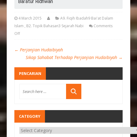
Bai’atur Ridhwan
4 March 2015
A9. Fiqih Ibadah9 Bai'at Dalam
Islam
,
B2. Topik Bahasan3 Sejarah Nabi
Comments
Off
←
Perjanjian Hudaibiyah
Sikap Sahabat Terhadap Perjanjian Hudaibiyah
→
PENCARIAN
CATEGORY