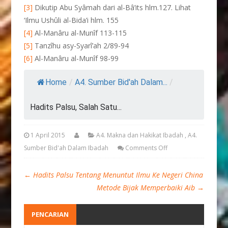
[3]
Dikutip Abu Syâmah dari al-Bâ’its hlm.127. Lihat
‘Ilmu Ushûli al-Bida’i hlm. 155
[4]
Al-Manâru al-Munîf 113-115
[5]
Tanzîhu asy-Syarî’ah 2/89-94
[6]
Al-Manâru al-Munîf 98-99
Home
/
A4. Sumber Bid'ah Dalam...
/
Hadits Palsu, Salah Satu...
1 April 2015
A4. Makna dan Hakikat Ibadah
,
A4.
Sumber Bid'ah Dalam Ibadah
Comments Off
←
Hadits Palsu Tentang Menuntut Ilmu Ke Negeri China
Metode Bijak Memperbaiki Aib
→
PENCARIAN