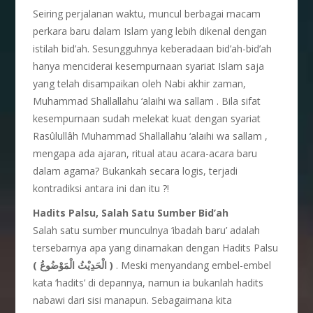
Seiring perjalanan waktu, muncul berbagai macam
perkara baru dalam Islam yang lebih dikenal dengan
istilah bid’ah. Sesungguhnya keberadaan bid’ah-bid’ah
hanya menciderai kesempurnaan syariat Islam saja
yang telah disampaikan oleh Nabi akhir zaman,
Muhammad Shallallahu ‘alaihi wa sallam . Bila sifat
kesempurnaan sudah melekat kuat dengan syariat
Rasûlullâh Muhammad Shallallahu ‘alaihi wa sallam ,
mengapa ada ajaran, ritual atau acara-acara baru
dalam agama? Bukankah secara logis, terjadi
kontradiksi antara ini dan itu ?!
Hadits Palsu, Salah Satu Sumber Bid’ah
Salah satu sumber munculnya ‘ibadah baru’ adalah
tersebarnya apa yang dinamakan dengan Hadits Palsu
( الْحَدِيْثُ الْمَوْضُوعُ )
. Meski menyandang embel-embel
kata ‘hadits’ di depannya, namun ia bukanlah hadits
nabawi dari sisi manapun. Sebagaimana kita