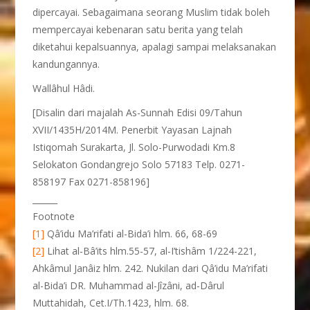
dipercayai. Sebagaimana seorang Muslim tidak boleh
mempercayai kebenaran satu berita yang telah
diketahui kepalsuannya, apalagi sampai melaksanakan
kandungannya.
Wallâhul Hâdi.
[Disalin dari majalah As-Sunnah Edisi 09/Tahun
XVII/1435H/2014M. Penerbit Yayasan Lajnah
Istiqomah Surakarta, Jl. Solo-Purwodadi Km.8
Selokaton Gondangrejo Solo 57183 Telp. 0271-
858197 Fax 0271-858196]
______
Footnote
[1]
Qâ’idu Ma’rifati al-Bida’i hlm. 66, 68-69
[2]
Lihat al-Bâ’its hlm.55-57, al-I’tishâm 1/224-221,
Ahkâmul Janâiz hlm. 242. Nukilan dari Qâ’idu Ma’rifati
al-Bida’i DR. Muhammad al-Jîzâni, ad-Dârul
Muttahidah, Cet.I/Th.1423, hlm. 68.