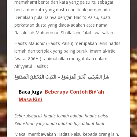
memahami berita dan kata yang palsu itu sebagai
berita dan kata yang dusta dan tidak pernah ada.
Demikian pula halnya dengan Hadits Palsu, suatu
perkataan dusta yang diada-adakan atas nama
Rasulullah Muhammad Shallallahu ‘alaihi wa sallam .
Hadits Maudhu’ (Hadits Palsu) merupakan jenis hadits
lemah dan tertolak yang paling buruk. Imam al-‘Irâqi
(wafat 806H ) rahimahullah mengatakan dalam
Alfiyyatul Hadîts :
شَرُّ الضَّعِيْفِ الْخَبَرُ الْمَوْضُوْعُ – الْكَذِبُ الْمُخْتَلَقُ الْمَصْنُوْعُ
Baca Juga
Beberapa Contoh Bid'ah
Masa Kini
Seburuk-buruk hadits lemah adalah hadits palsu
Kedustaan yang diada-adakan lagi dibuat-buat
Maka, membawakan Hadits Palsu kepada orang lain,