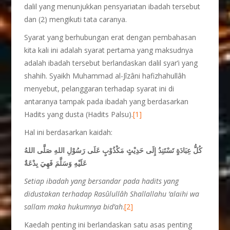
dalil yang menunjukkan pensyariatan ibadah tersebut
dan (2) mengikuti tata caranya.
Syarat yang berhubungan erat dengan pembahasan
kita kali ini adalah syarat pertama yang maksudnya
adalah ibadah tersebut berlandaskan dalil syar’i yang
shahih. Syaikh Muhammad al-Jîzâni hafizhahullâh
menyebut, pelanggaran terhadap syarat ini di
antaranya tampak pada ibadah yang berdasarkan
Hadits yang dusta (Hadits Palsu).
[1]
Hal ini berdasarkan kaidah:
كُلُّ عِبَادَةٍ تَسْتَنِدُ إِلَى حَدِيْثٍ مَكْذُوْبٍ عَلَى رَسُوْلِ اللهِ صَلَّى اللهُ
عَلَيْهِ وَسَلَّمَ فَهِيَ بِدْعَةٌ
Setiap ibadah yang bersandar pada hadits yang
didustakan terhadap Rasûlullâh Shallallahu ‘alaihi wa
sallam maka hukumnya bid’ah
.
[2]
Kaedah penting ini berlandaskan satu asas penting