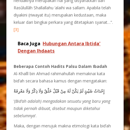
hendaknya merupakan hal yang disyariatkan dari
Rasûlullâh Shallallahu ‘alaihi wa sallam. Apabila telah
diyakini (riwayat itu) merupakan kedustaan, maka
keluar dari bingkai perkara yang ditetapkan syariat…”.
[3]
Baca Juga
Hubungan Antara Ibtida'
Dengan Ihdaats
Beberapa Contoh Hadits Palsu Dalam Ibadah
Al-Khalîl bin Ahmad rahimahullah memaknai kata
bid’ah secara bahasa kamus dengan mengatakan:
إِحْدَاثُ شَيْئٍ لَمْ يَكُنْ لَهُ مِنْ قَبْلُ خَلْقٌ وَلَا ذِكْرٌ وَلَا مَعْرِفَةٌ
‘
(Bid’ah adalah) mengadakan sesuatu yang baru yang
tidak pernah dibuat, disebut maupun diketahui
sebelumnya
’.
Maka, dengan merujuk makna etimologi kata bid’ah