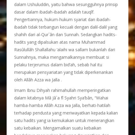
dalam Ushuluddin, yaitu bahwa sesungguhnya prinsip
dasar dalam ibadah-ibadah adalah tauqîf.
Pengertiannya, hukum-hukum syariat dan ibadah-
ibadah tidak terbangun kecuali dengan dalil-dalil yang
shahih dari al-Qur`ân dan Sunnah. Sedangkan hadits-
hadits yang dipalsukan atas nama Muhammad
Rasûlullâh Shallallahu ‘alaihi wa sallam bukanlah dari
Sunnahnya, maka mengamalkannya membuat si
pelaku terjerumus dalam bid’ah, sebab hal itu
merupakan pensyariatan yang tidak diperkenankan
oleh Allâh Azza wa Jalla .
Imam Ibnu Dihyah rahimahullah memperingatkan
dalam kitabnya Mâ Jâ`a fî Syahri Sya’bân, “Wahai
hamba-hamba Allâh Azza wa Jalla, berhati-hatilah
terhadap pendusta yang meriwayatkan kepada kalian
satu hadits yang ia kemukakan untuk menerangkan
satu kebaikan. Mengamalkan suatu kebaikan