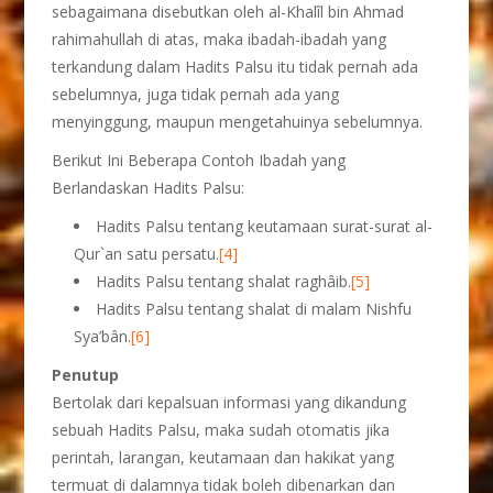
sebagaimana disebutkan oleh al-Khalîl bin Ahmad
rahimahullah di atas, maka ibadah-ibadah yang
terkandung dalam Hadits Palsu itu tidak pernah ada
sebelumnya, juga tidak pernah ada yang
menyinggung, maupun mengetahuinya sebelumnya.
Berikut Ini Beberapa Contoh Ibadah yang
Berlandaskan Hadits Palsu:
Hadits Palsu tentang keutamaan surat-surat al-
Qur`an satu persatu.
[4]
Hadits Palsu tentang shalat raghâib.
[5]
Hadits Palsu tentang shalat di malam Nishfu
Sya’bân.
[6]
Penutup
Bertolak dari kepalsuan informasi yang dikandung
sebuah Hadits Palsu, maka sudah otomatis jika
perintah, larangan, keutamaan dan hakikat yang
termuat di dalamnya tidak boleh dibenarkan dan