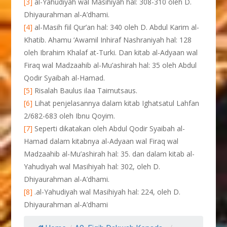
[3]
al-Yahudiyah wal Masihiyah hal: 308-310 oleh D.
Dhiyaurahman al-A’dhami.
[4]
al-Masih fiil Qur’an hal: 340 oleh D. Abdul Karim al-
Khatib. Ahamu ‘Awamil Inhiraf Nashraniyah hal: 128
oleh Ibrahim Khalaf at-Turki. Dan kitab al-Adyaan wal
Firaq wal Madzaahib al-Mu’ashirah hal: 35 oleh Abdul
Qodir Syaibah al-Hamad.
[5]
Risalah Baulus ilaa Taimutsaus.
[6]
Lihat penjelasannya dalam kitab Ighatsatul Lahfan
2/682-683 oleh Ibnu Qoyim.
[7]
Seperti dikatakan oleh Abdul Qodir Syaibah al-
Hamad dalam kitabnya al-Adyaan wal Firaq wal
Madzaahib al-Mu’ashirah hal: 35. dan dalam kitab al-
Yahudiyah wal Masihiyah hal: 302, oleh D.
Dhiyaurahman al-A’dhami.
[8]
.al-Yahudiyah wal Masihiyah hal: 224, oleh D.
Dhiyaurahman al-A’dhami