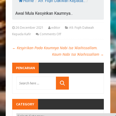
Home
/
A9. Fiqih Dakwah Kepada...
/
Awal Mula Kesyirikan Kaumnya...
26 December 2021
editor
A9. Fiqih Dakwah
Kepada Kafir
Comments Off
←
Kesyirikan Pada Kaumnya Nabi Isa ‘Alaihissallam.
Kaum Nabi Isa ‘Alaihissallam
→
PENCARIAN
CATEGORY