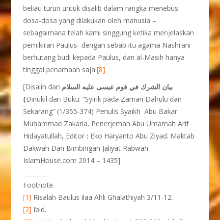
beliau turun untuk disalib dalam rangka menebus
dosa-dosa yang dilakukan oleh manusia –
sebagaimana telah kami singgung ketika menjelaskan
pemikiran Paulus- dengan sebab itu agama Nashrani
berhutang budi kepada Paulus, dan al-Masih hanya
tinggal penamaan saja.
[8]
[Disalin dari
بيان الشرك في قوم عيسى عليه السلام
(
Dinukil dari Buku: “Syirik pada Zaman Dahulu dan
Sekarang” (1/355-374) Penulis Syaikh Abu Bakar
Muhammad Zakaria, Penerjemah Abu Umamah Arif
Hidayatullah, Editor
:
Eko Haryanto Abu Ziyad. Maktab
Dakwah Dan Bimbingan Jaliyat Rabwah.
IslamHouse.com 2014 – 1435]
________
Footnote
[1]
Risalah Baulus ilaa Ahli Ghalathiyah 3/11-12.
[2]
Ibid.