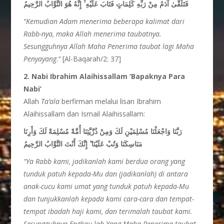
إِنَّهُ هُوَ التَّوَّابُ الرَّحِيمُ
ۚ
فَتَلَقَّىٰ آدَمُ مِنْ رَبِّهِ كَلِمَاتٍ فَتَابَ عَلَيْهِ
“Kemudian Adam menerima beberapa kalimat dari
Rabb-nya, maka Allah menerima taubatnya.
Sesungguhnya Allah Maha Penerima taubat lagi Maha
Penyayang
.
“
[Al-Baqarah/2: 37]
2. Nabi Ibrahim
Alaihissallam ‘Bapaknya Para
Nabi’
Allah
Ta’ala
berfirman melalui lisan Ibrahim
Alaihissallam dan Ismail Alaihissallam:
رَبَّنَا وَاجْعَلْنَا مُسْلِمَيْنِ لَكَ وَمِنْ ذُرِّيَّتِنَا أُمَّةً مُسْلِمَةً لَكَ وَأَرِنَا
إِنَّكَ أَنْتَ التَّوَّابُ الرَّحِيمُ
ۖ
مَنَاسِكَنَا وَتُبْ عَلَيْنَا
“Ya Rabb kami, jadikanlah kami berdua orang yang
tunduk patuh kepada-Mu dan (jadikanlah) di antara
anak-cucu kami umat yang tunduk patuh kepada-Mu
dan tunjukkanlah kepada kami cara-cara dan tempat-
tempat ibadah haji kami, dan terimalah taubat kami.
Sesungguhnya Engkau-lah Yang Maha Penerima taubat