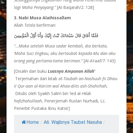
lagi Maha Penyayang
.
“
[Al-Baqarah/2: 128]
3. Nabi Musa
Alaihissallam
Allah
Ta’ala
berfirman:
فَلَمَّا أَفَاقَ قَالَ سُبْحَانَكَ تُبْتُ إِلَيْكَ وَأَنَا أَوَّلُ الْمُؤْمِنِينَ
“…Maka setelah Musa sadar kembali, dia berkata,
‘Maha Suci Engkau, aku bertaubat kepada-Mu dan aku
orang yang pertama-tama beriman.”
[Al-A’raaf/7: 143]
[Disalin dari buku
Luasnya
Ampunan Allah
”
Terjemahan dari kitab
at-Taubah
an-Nashuuh
fii Dhau-
il Qur-aan al-Kariim wal Ahaa-diits ash-Shahiihah,
Ditulis oleh Syaikh Salim bin ‘Ied al-Hilali
hafizhahullaah
, Penerjemah Ruslan Nurhadi, Lc.
Penerbit Pustaka Ibnu Katsir]
Home
/
A6. Wajibnya Taubat Nasuha
/