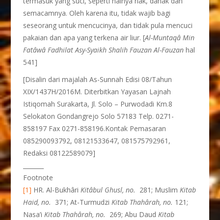
termasuk yang suci, seperti halnya riak, dahak dan
semacamnya. Oleh karena itu, tidak wajib bagi
seseorang untuk mencucinya, dan tidak pula mencuci
pakaian dan apa yang terkena air liur. [
Al-Muntaqâ Min
Fat
â
wâ Fadhilat Asy-Syaikh Shalih Fauzan Al-Fauzan
hal
541]
[Disalin dari majalah As-Sunnah Edisi 08/Tahun
XIX/1437H/2016M. Diterbitkan Yayasan Lajnah
Istiqomah Surakarta, Jl. Solo – Purwodadi Km.8
Selokaton Gondangrejo Solo 57183 Telp. 0271-
858197 Fax 0271-858196.Kontak Pemasaran
085290093792, 08121533647, 081575792961,
Redaksi 08122589079]
_______
Footnote
[1]
HR. Al-Bukhâri
Kitâbul
Ghusl, no.
281; Muslim
Kitab
Haid, no.
371; At-Turmudzi
Kitab
Thahârah, no.
121;
Nasa’i
Kitab
Thahârah, no.
269; Abu Daud
Kitab