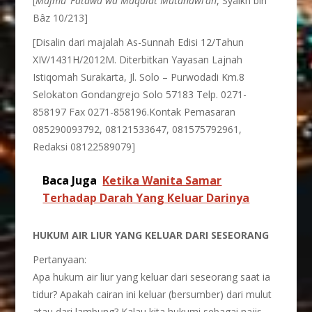
[
Majm
û
’ Fat
â
w
â
wa Maq
â
l
â
t Mutanawi’ah
, Syaikh bin
Bâz 10/213]
[Disalin dari majalah As-Sunnah Edisi 12/Tahun
XIV/1431H/2012M. Diterbitkan Yayasan Lajnah
Istiqomah Surakarta, Jl. Solo – Purwodadi Km.8
Selokaton Gondangrejo Solo 57183 Telp. 0271-
858197 Fax 0271-858196.Kontak Pemasaran
085290093792, 08121533647, 081575792961,
Redaksi 08122589079]
Baca Juga
Ketika Wanita Samar
Terhadap Darah Yang Keluar Darinya
HUKUM AIR LIUR YANG KELUAR DARI SESEORANG
Pertanyaan:
Apa hukum air liur yang keluar dari seseorang saat ia
tidur? Apakah cairan ini keluar (bersumber) dari mulut
atau dari lambung? Kalau kita hukumi sebagai najis,