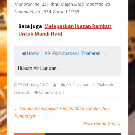
Thahârah, no
. 231; Ibnu Majah
kitab
Thahârah
wa
Sunanuhâ, no.
534; Ahmad 2/235.
Baca Juga
Melepaskan Ikatan Rambut
Untuk Mandi Haid
Home
/
A9. Fiqih Ibadah1 Thaharah...
/
Hukum Air Liur dan...
27 February 2017
A9. Fiqih Ibadah1 Thaharah
(Bersuci)
Comments Off
←
Sunnah Mengangkat Tangan Dalam Shalat Dan
Tempatnya
Harta Gono-Gini
→