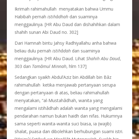
Ikrimah rahimahullah menyatakan bahwa Ummu
Habibah pernah
istih
â
dhah
dan suaminya
menggaulinya. [HR Abu Daud dan dishahihkan dalam
shahih sunan Abi Daud no. 302]
Dari Hamnah bintu Jahsy Radhiyallahu anha bahwa
beliau dulu pernah
istih
â
dah
dan suaminya
menggaulinya. [HR Abu Daud. Lihat
Shahih Abu Daud
,
303 dan
Tam
â
mul Minnah
, hlm 137]
Sedangkan syaikh Abdul’Aziz bin Abdillah bin Bâz
rahimahullah ketika menjawab pertanyaan serupa
dengan pertanyaan di atas, beliau rahimahullah
menyatakan, “al-Mustahâdhah, wanita yang
mengalami istihâdhah adalah wanita yang mengalami
pendarahan namun bukan haidh dan nifas. Hukumnya
sama seperti wanita-wanita suci biasa, ia (wajib)
shalat, puasa dan dibolehkan berhubungan suami istri.