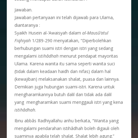
Jawaban.
Jawaban pertanyaan ini telah dijawab para Ulama,
diantaranya :
Syaikh Husein al-‘Awaisyah dalam
al-Maus
û
’atul
Fiqhiyah
1/289-290 menyatakan, “Diperbolehkan
berhubungan suami istri dengan istri yang sedang
mengalami
istih
â
dhah
menurut pendapat mayoritas
Ulama. Karena wanita itu sama seperti wanita suci
(tidak dalam keadaan haidh dan nifas) dalam hal
(kewajiban) melaksanakan shalat, puasa dan lainnya.
Demikian juga hubungan suami-istri. Karena untuk
mengharamkannya butuh dalil dan tidak ada dalil
yang mengharamkan suami menggauli istri yang kena
istih
â
dhah
.
Ibnu abbâs Radhiyallahu anhu berkata, “Wanita yang
mengalami pendarahan istihâdhah boleh digauli oleh
suaminya apabila telah shalat. Shalat lebih agung.”