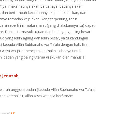
u’nya, maka hatinya akan bercahaya, dadanya akan
, dan bertambah kecintaannya kepada kebaikan, dan
nnya terhadap kejelekan. Yang terpenting, terus
a seperti ini, maka shalat (yang dilakukannya itu) dapat
r. Dan ini termasuk tujuan dan buah yang paling besar
sud yang lebih agung dan lebih besar, yaitu kandungan
at) kepada Allâh Subhanahu wa Ta’ala dengan hati, lisan
h Azza wa Jalla menciptakan makhluk hanya untuk
an ibadah yang paling utama dilakukan oleh manusia
t Jenazah
eluruh anggota badan (kepada Allâh Subhanahu wa Ta’ala
leh karena itu, Allâh Azza wa Jalla berfirman:
annya)
[3]