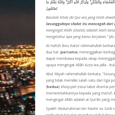
وَاللَّهُ يَعْلَمُ مَا
ۗ
وَلَذِكْرُ اللَّهِ أَكْبَرُ
ۗ
الْفَحْشَاءِ وَالْمُنْكَرِ
تَصْنَعُونَ
Bacalah Kitab (Al-Qur-an) yang telah di
Sesung
guhnya shalat itu mencegah dari 
mengingat Allâh (shalat) adalah lebih bes
mengetahui apa yang kamu kerjakan.”
[Al
Al-Hafizh Ibnu Katsir rahimahullah berkat
dua hal: (
pertama
) meninggalkan berbag
dapat membawa kepada sikap meninggalka
upaya mengingat Allâh Azza wa Jalla . Itul
Abul ‘Aliyah rahimahullah berkata, “Sesu
yang tidak memiliki salah satu dari tiga p
(
kedua
)
khasy-yah
(rasa takut disertai pe
memerintahkannya kepada yang ma’ruf,
mengingat Allâh adalah al-Qur’ân yang m
Syaikh ‘Abdurrahman bin Nashir as-Sa’di 
perbuatan keji dan mungkar ialah bahw