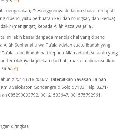
lah mengatakan, “Sesungguhnya di dalam shalat terdapat
ng dibenci yaitu perbuatan keji dan mungkar, dan (kedua)
dzikir (mengingat) kepada Allâh Azza wa Jalla .
ai ini lebih besar daripada menolak hal yang dibenci
da Allâh Subhanahu wa Ta’ala adalah suatu ibadah yang
a’ala , dan ibadah hati kepada Allâh adalah sesuatu yang
n tertolaknya kejelekan dari hati, maka itu dimaksudkan
 saja.”
[4]
1/Tahun XIX/1437H/2016M. Diterbitkan Yayasan Lajnah
di Km.8 Selokaton Gondangrejo Solo 57183 Telp. 0271-
ran 085290093792, 08121533647, 081575792961,
ngan diringkas.