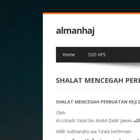
almanhaj
Home
SSD VPS
SHALAT MENCEGAH PER
SHALAT MENCEGAH PERBUATAN KEJI
Oleh
Al-Ustadz Yazid bin Abdul Qadir Jawas
لله
Allâh Subhanahu wa Ta’ala berfirman: