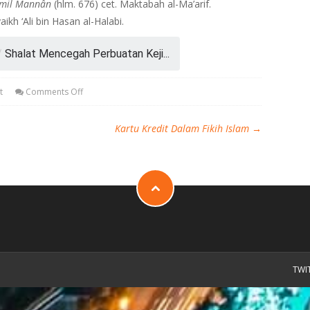
lâmil Mannân
(hlm. 676) cet. Maktabah al-Ma’arif.
aikh ‘Ali bin Hasan al-Halabi.
/
Shalat Mencegah Perbuatan Keji...
t
Comments Off
Kartu Kredit Dalam Fikih Islam
→
TWI