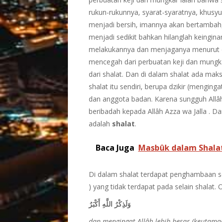
rukun-rukunnya, syarat-syaratnya, khusy
menjadi bersih, imannya akan bertambah
menjadi sedikit bahkan hilanglah keingina
melakukannya dan menjaganya menurut car
mencegah dari perbuatan keji dan mungka
dari shalat. Dan di dalam shalat ada mak
shalat itu sendiri, berupa dzikir (menging
dan anggota badan. Karena sungguh Allâ
beribadah kepada Allâh Azza wa Jalla . D
adalah
shalat
.
Baca Juga
Masbûk dalam Shala
Di dalam shalat terdapat penghambaan s
) yang tidak terdapat pada selain shalat. O
وَلَذِكْرُ اللَّهِ أَكْبَرُ
dan mengingat Allâh lebih besar (keutama