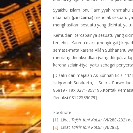
Syaikhul Islam Ibnu Taimiyyah rahimahul
(dua hal): (
pertama
) menolak sesuatu ya
menghasilkan sesuatu yang dicintai, yaitu 
Kemudian, tercapainya sesuatu yang dicint
tersebut. Karena dzikir (mengingat) kepa
semata-mata karena Allâh Subhanahu wa T
memang dimaksudkan (yang dituju), adapu
karena selain-Nya, yaitu sebagai penyerta
[Disalin dari majalah As-Sunnah Edisi 1
Istiqomah Surakarta, Jl. Solo – Purwoda
858197 Fax 0271-858196.Kontak Pemasa
Redaksi 08122589079]
_______
Footnote
[1]
Lihat
Tafsîr Ibni Katsir
(VI/280-282) de
[2]
Lihat
Tafsîr Ibni Katsir
(VI/282).