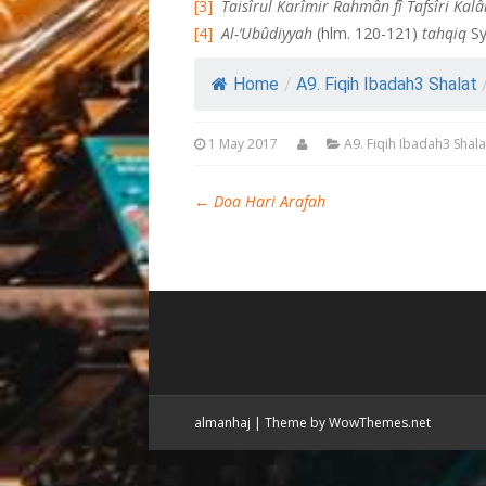
[3]
Taisîrul Karîmir Rahmân fî Tafsîri Ka
[4]
Al-‘Ubûdiyyah
(hlm. 120-121)
tahqiq
Sy
Home
/
A9. Fiqih Ibadah3 Shalat
1 May 2017
A9. Fiqih Ibadah3 Shala
←
Doa Hari Arafah
almanhaj
|
Theme by WowThemes.net