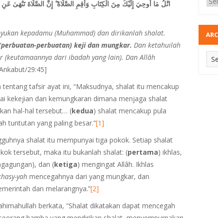
إِنَّ الصَّلَاةَ تَنْهَىٰ عَنِ 
ۖ
اتْلُ مَا أُوحِيَ إِلَيْكَ مِنَ الْكِتَابِ وَأَقِمِ الصَّلَاةَ
wahyukan kepadamu (Muhammad) dan dirikanlah shalat.
ARC
(perbuatan-perbuatan) keji dan mungkar.
Dan ketahuilah
ar (keutamaannya dari ibadah yang lain). Dan Allâh
-Ankabut/29:45]
a tentang tafsir ayat ini, “Maksudnya, shalat itu mencakup
ai kekejian dan kemungkaran dimana menjaga shalat
n hal-hal tersebut… (
kedua
) shalat mencakup pula
ah tuntutan yang paling besar.”
[1]
ngguhnya shalat itu mempunyai tiga pokok. Setiap shalat
okok tersebut, maka itu bukanlah shalat: (
pertama
) ikhlas,
ngagungan), dan (
ketiga
) mengingat Allâh. Ikhlas
khasy
-yah
mencegahnya dari yang mungkar, dan
emerintah dan melarangnya.”
[2]
rahimahullah berkata, “Shalat dikatakan dapat mencegah
a seorang hamba yang mendirikan shalat, menyempurnakan