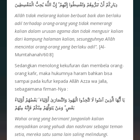
إِنَّ اللَّهَ يُحِبُّ الْمُقْسِطِينَ
ۚ
دِيَارِكُمْ أَنْ تَبَرُّوهُمْ وَتُقْسِطُوا إِلَيْهِمْ
Allâh tidak melarang kalian berbuat baik dan berlaku
adil terhadap orang-orang yang tidak memerangi
kalian dalam urusan agama dan tidak mengusir kalian
dari kampung halaman kalian, sesungguhnya Allâh
mencintai orang-orang yang berlaku adil”.
[Al-
Mumtahanah/60:8]
Sedangkan menolong kekufuran dan membela orang-
orang kafir, maka hukumnya haram bahkan bisa
sampai pada kufur kepada Allâh Azza wa Jalla,
sebagaimana firman-Nya :
بَعْضُهُمْ أَوْلِيَاءُ
ۘ
يَا أَيُّهَا الَّذِينَ آمَنُوا لَا تَتَّخِذُوا الْيَهُودَ وَالنَّصَارَىٰ أَوْلِيَاءَ
وَمَنْ يَتَوَلَّهُمْ مِنْكُمْ فَإِنَّهُ مِنْهُمْ
ۚ
بَعْضٍ
Wahai orang yang beriman! Janganlah kalian
menjadikan orang yahudi dan nashrani sebagai teman
setia, mereka satu sama lain saling melindungi.