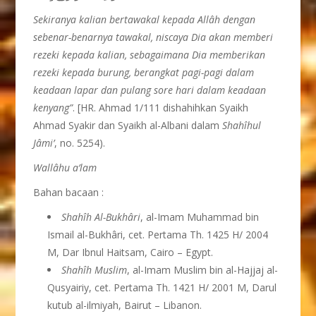
Sekiranya kalian bertawakal kepada Allâh dengan
sebenar-benarnya tawakal, niscaya Dia akan memberi
rezeki kepada kalian, sebagaimana Dia memberikan
rezeki kepada burung, berangkat pagi-pagi dalam
keadaan lapar dan pulang sore hari dalam keadaan
kenyang”
. [HR. Ahmad 1/111 dishahihkan Syaikh
Ahmad Syakir dan Syaikh al-Albani dalam
Shahîhul
Jâmi’
, no. 5254).
Wallâhu a’lam
Bahan bacaan :
Shahîh Al-Bukhâri
, al-Imam Muhammad bin
Ismail al-Bukhâri, cet. Pertama Th. 1425 H/ 2004
M, Dar Ibnul Haitsam, Cairo – Egypt.
Shahîh Muslim
, al-Imam Muslim bin al-Hajjaj al-
Qusyairiy, cet. Pertama Th. 1421 H/ 2001 M, Darul
kutub al-ilmiyah, Bairut – Libanon.