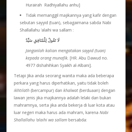
Hurairah Radhiyallahu anhu]
Tidak memanggil majikannya yang kafir dengan
sebutan sayyid (tuan), sebagaimana sabda Nabi
Shallallahu ‘alaihi wa sallam :
لَا تَقُولُ لِلْمُنَافِقِ سَيِّدٌ
Janganlah kalian mengatakan sayyid (tuan)
kepada orang munafik.
[HR. Abu Dawud no.
4977 dishahihkan Syaikh al-Albani].
Tetapi Jika anda seorang wanita maka ada beberapa
perkara yang harus diperhatikan, yaitu tidak boleh
ikhtilath
(bercampur) dan
khalwat
(berduaan) dengan
lawan jenis jika majikannya adalah lelaki dan bukan
mahramnya, serta jika anda bekerja di luar kota atau
luar negeri maka harus ada mahram, karena
Nabi
Shallallahu ‘alaihi wa sallam
bersabda: