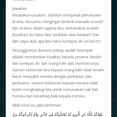
Jawaban:
Wa’alaikumussalam, Sebelum menjawab pertanyaan
di atas, kita perlu mengingat kembali masalah
al-wala’
dan al-bara’
dalam agama kita. Kemanakah
al-wala’
(loyalitas) itu harus kita serahkan atau berikan? Dan
dari siapa atau apa kita harus berlepas diri (
al-bara’
)?
Sesungguhnya diantara prinsip akidah Islamiyah
adalah memberikan loyalitas kepada sesama Muslim
dan berlepas diri dari orang kafir dan membencinya.
Namun kebencian kita kepada orang kafir tidak berarti
harus menyakiti mereka dengan perkataan dan
perbuatan. Karena kebencian kepada mereka tidak
boleh menghalangi kita untuk menunaikan hak-hak
mereka dan berakhlaq baik kepada mereka.
Allâh Azza wa Jalla berfirman:
يَنْهَاكُمُ اللَّهُ عَنِ الَّذِينَ لَمْ يُقَاتِلُوكُمْ فِي الدِّينِ وَلَمْ يُخْرِجُوكُمْ مِنْ