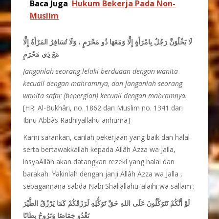
Baca Juga
Hukum Bekerja Pada Non-
Muslim
لَا يَخْلُوَنَّ رَجُلٌ بِامْرَأَةٍ إِلَّا وَمَعَهَا ذُو مَحْرَمٍ ، وَلَا تُسَافِرُ المَرْأَةُ إِلَّا
مَعَ ذِي مَحْرَمٍ
Janganlah seorang lelaki berduaan dengan wanita
kecuali dengan mahramnya, dan janganlah seorang
wanita safar (bepergian) kecuali dengan mahramnya.
[HR. Al-Bukhâri, no. 1862 dan Muslim no. 1341 dari
Ibnu Abbâs Radhiyallahu anhuma]
Kami sarankan, carilah pekerjaan yang baik dan halal
serta bertawakkallah kepada Allâh Azza wa Jalla,
insyaAllâh akan datangkan rezeki yang halal dan
barakah. Yakinlah dengan janji Allâh Azza wa Jalla ,
sebagaimana sabda Nabi Shallallahu ‘alaihi wa sallam :
لَوْ أَنَّكُمْ تَتَوَكَّلُونَ عَلَى اللهِ حَقَّ تَوَكُّلِهِ لَرَزَقَكُمْ كَمَا يَرْزُقُ الطَّيْرَ
تَغْدُو خِمَاصًا وَتَرُوحُ بِطَانًا