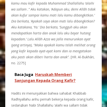
kamu mau kafir kepada Muhammad Shallallahu ‘alaihi
wa sallam .” Aku katakan, ‘Adapun aku, demi Allâh tidak
akan kufur sampai kamu mati lalu kamu dibangkitkan.’
Dia berkata, ‘Apakah saya akan mati lalu dibangkitkan?
Aku katakana, ‘Ya.’ Dia berkata, ‘Sungguh aku akan
mendapatkan harta dan anak lalu aku bayar hutang
kepadam.’ Lalu Allâh Azza wa Jalla menurunkan ayat
(yang artinya), “Maka apakah kamu telah melihat orang
yang kafir kepada ayat-ayat kami dan ia mengatakan
aku pasti akan diberi harta dan anak”.
[HR. Al-Bukhâri,
no. 2275]
Baca Juga
Haruskah Memberi
Sanjungan Kepada Orang Kafir?
Hadits ini menunjukkan bahwa sahabat Khabbab
Radhiyallahu anhu pernah bekerja kepada orang kafir,
sedangkan Nabi Shallallahu ‘alaihi wa sallam tidak