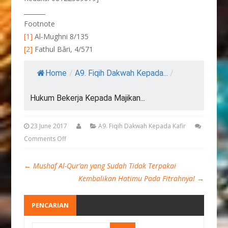
_______
Footnote
[1]
Al-Mughni 8/135
[2]
Fathul Bâri, 4/571
Home
/
A9. Fiqih Dakwah Kepada...
/
Hukum Bekerja Kepada Majikan...
23 June 2017
A9. Fiqih Dakwah Kepada Kafir
Comments Off
←
Mushaf Al-Qur’an yang Sudah Tidak Terpakai
Kembalikan Hatimu Pada Fitrahnya!
→
PENCARIAN