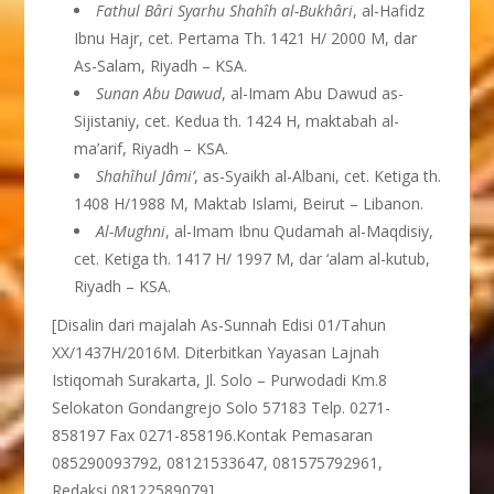
Fathul Bâri Syarhu Shahîh al-Bukhâri
, al-Hafidz
Ibnu Hajr, cet. Pertama Th. 1421 H/ 2000 M, dar
As-Salam, Riyadh – KSA.
Sunan Abu Dawud
, al-Imam Abu Dawud as-
Sijistaniy, cet. Kedua th. 1424 H, maktabah al-
ma’arif, Riyadh – KSA.
Shahîhul Jâmi’
, as-Syaikh al-Albani, cet. Ketiga th.
1408 H/1988 M, Maktab Islami, Beirut – Libanon.
Al-Mughni
, al-Imam Ibnu Qudamah al-Maqdisiy,
cet. Ketiga th. 1417 H/ 1997 M, dar ‘alam al-kutub,
Riyadh – KSA.
[Disalin dari majalah As-Sunnah Edisi 01/Tahun
XX/1437H/2016M. Diterbitkan Yayasan Lajnah
Istiqomah Surakarta, Jl. Solo – Purwodadi Km.8
Selokaton Gondangrejo Solo 57183 Telp. 0271-
858197 Fax 0271-858196.Kontak Pemasaran
085290093792, 08121533647, 081575792961,
Redaksi 08122589079]