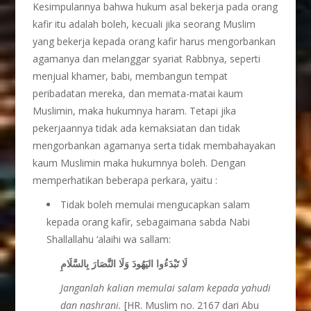
Kesimpulannya bahwa hukum asal bekerja pada orang
kafir itu adalah boleh, kecuali jika seorang Muslim
yang bekerja kepada orang kafir harus mengorbankan
agamanya dan melanggar syariat Rabbnya, seperti
menjual khamer, babi, membangun tempat
peribadatan mereka, dan memata-matai kaum
Muslimin, maka hukumnya haram. Tetapi jika
pekerjaannya tidak ada kemaksiatan dan tidak
mengorbankan agamanya serta tidak membahayakan
kaum Muslimin maka hukumnya boleh. Dengan
memperhatikan beberapa perkara, yaitu :
Tidak boleh memulai mengucapkan salam
kepada orang kafir, sebagaimana sabda Nabi
Shallallahu ‘alaihi wa sallam:
لَا تَبْدَءُوا اليَهُودَ وَلَا النَّصَارَ بِالسَّلَامِ
Janganlah kalian memulai salam kepada yahudi
dan nashrani.
[HR. Muslim no. 2167 dari Abu