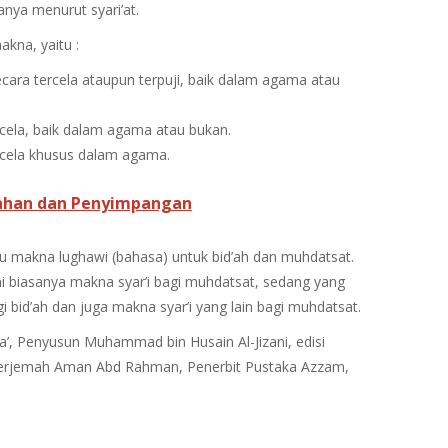
anya menurut syari’at.
kna, yaitu :
cara tercela ataupun terpuji, baik dalam agama atau
cela, baik dalam agama atau bukan.
rcela khusus dalam agama.
ahan dan Penyimpangan
u makna lughawi (bahasa) untuk bid’ah dan muhdatsat.
ni biasanya makna syar’i bagi muhdatsat, sedang yang
gi bid’ah dan juga makna syar’i yang lain bagi muhdatsat.
ida’, Penyusun Muhammad bin Husain Al-Jizani, edisi
erjemah Aman Abd Rahman, Penerbit Pustaka Azzam,