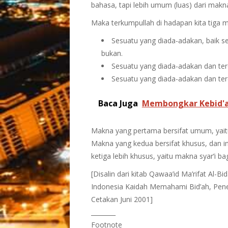
bahasa, tapi lebih umum (luas) dari makn
Maka terkumpullah di hadapan kita tiga ma
Sesuatu yang diada-adakan, baik se
bukan.
Sesuatu yang diada-adakan dan ter
Sesuatu yang diada-adakan dan te
Baca Juga
Membongkar Kebid'
Makna yang pertama bersifat umum, yait
Makna yang kedua bersifat khusus, dan i
ketiga lebih khusus, yaitu makna syar’i ba
[Disalin dari kitab Qawaa’id Ma’rifat Al-B
Indonesia Kaidah Memahami Bid’ah, Pen
Cetakan Juni 2001]
________
Footnote