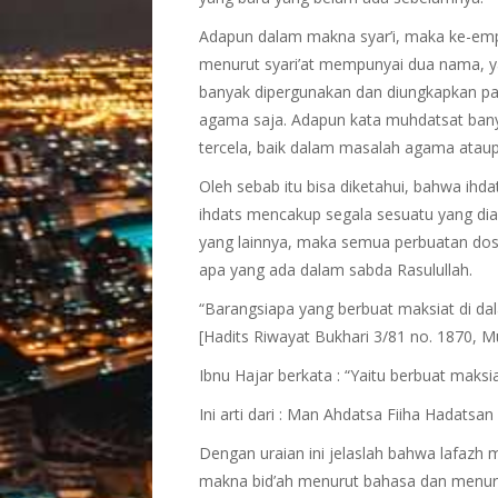
Adapun dalam makna syar’i, maka ke-empa
menurut syari’at mempunyai dua nama, ya
banyak dipergunakan dan diungkapkan pa
agama saja. Adapun kata muhdatsat bany
tercela, baik dalam masalah agama ataup
Oleh sebab itu bisa diketahui, bahwa ihda
ihdats mencakup segala sesuatu yang di
yang lainnya, maka semua perbuatan dosa
apa yang ada dalam sabda Rasulullah.
“Barangsiapa yang berbuat maksiat di da
[Hadits Riwayat Bukhari 3/81 no. 1870, M
Ibnu Hajar berkata : “Yaitu berbuat maksia
Ini arti dari : Man Ahdatsa Fiiha Hadatsan 
Dengan uraian ini jelaslah bahwa lafazh mu
makna bid’ah menurut bahasa dan menurut 