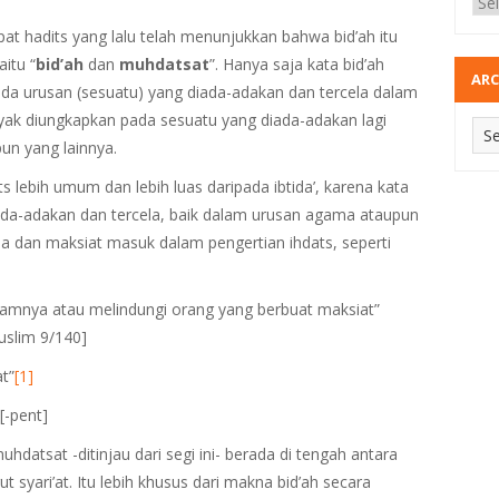
t hadits yang lalu telah menunjukkan bahwa bid’ah itu
itu “
bid’ah
dan
muhdatsat
”. Hanya saja kata bid’ah
ARC
da urusan (sesuatu) yang diada-adakan dan tercela dalam
ak diungkapkan pada sesuatu yang diada-adakan lagi
un yang lainnya.
ts lebih umum dan lebih luas daripada ibtida’, karena kata
ada-adakan dan tercela, baik dalam urusan agama ataupun
 dan maksiat masuk dalam pengertian ihdats, seperti
lamnya atau melindungi orang yang berbuat maksiat”
uslim 9/140]
t”
[1]
[-pent]
hdatsat -ditinjau dari segi ini- berada di tengah antara
syari’at. Itu lebih khusus dari makna bid’ah secara