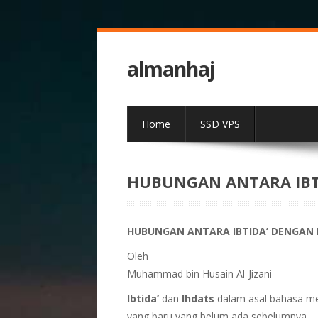
almanhaj
Home
SSD VPS
HUBUNGAN ANTARA IBT
HUBUNGAN ANTARA IBTIDA’ DENGAN 
Oleh
Muhammad bin Husain Al-Jizani
Ibtida’
dan
Ihdats
dalam asal bahasa m
yang baru yang belum ada sebelumnya.