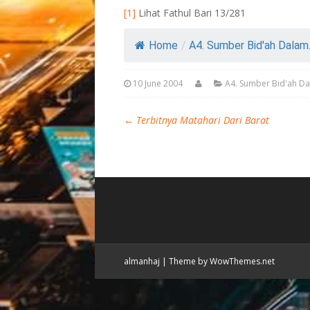
[1]
Lihat Fathul Bari 13/281
Home
/
A4. Sumber Bid'ah Dalam..
10 June 2004
A4. Sumber Bid'ah D
←
Terbitnya Matahari Dari Barat
almanhaj
|
Theme by WowThemes.net