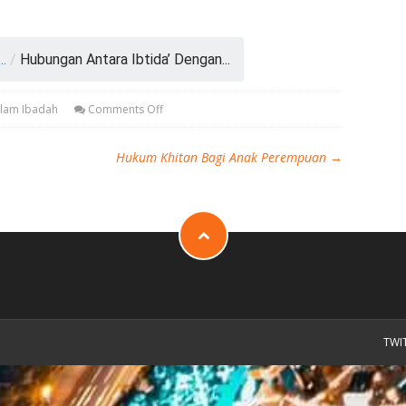
.
/
Hubungan Antara Ibtida’ Dengan...
alam Ibadah
Comments Off
Hukum Khitan Bagi Anak Perempuan
→
TWI