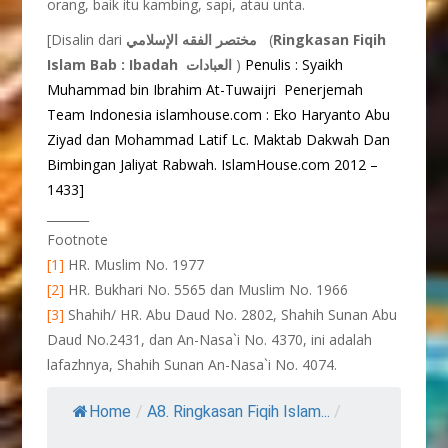
orang, baik itu kambing, sapi, atau unta.
[Disalin dari
مختصر الفقه الإسلامي
(
Ringkasan Fiqih
Islam Bab : Ibadah
العبادات
)
Penulis : Syaikh
Muhammad bin Ibrahim At-Tuwaijri
Penerjemah
Team Indonesia islamhouse.com : Eko Haryanto Abu
Ziyad dan Mohammad Latif Lc. Maktab Dakwah Dan
Bimbingan Jaliyat Rabwah. IslamHouse.com 2012 –
1433]
_______
Footnote
[1]
HR. Muslim No. 1977
[2]
HR. Bukhari No. 5565 dan Muslim No. 1966
[3]
Shahih/ HR. Abu Daud No. 2802, Shahih Sunan Abu
Daud No.2431, dan An-Nasa`i No. 4370, ini adalah
lafazhnya, Shahih Sunan An-Nasa`i No. 4074.
Home
/
A8. Ringkasan Fiqih Islam...
/