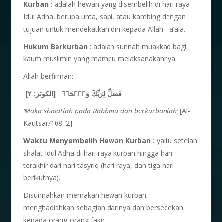
Kurban :
adalah hewan yang disembelih di hari raya
Idul Adha, berupa unta, sapi, atau kambing dengan
tujuan untuk mendekatkan diri kepada Allah Ta’ala.
Hukum Berkurban
: adalah sunnah muakkad bagi
kaum muslimin yang mampu melaksanakannya.
Allah berfirman:
فَصَلِّ لِرَبِّكَ وَٱنۡحَرۡ [الكوثر: ٢]
‘Maka shalatlah pada Rabbmu dan berkurbanlah’
[Al-
Kautsar/108 :2]
Waktu Menyembelih Hewan Kurban :
yaitu setelah
shalat Idul Adha di hari raya kurban hingga hari
terakhir dari hari tasyriq (hari raya, dan tiga hari
berikutnya).
Disunnahkan memakan hewan kurban,
menghadiahkan sebagian darinya dan bersedekah
kepada orang-orang fakir.