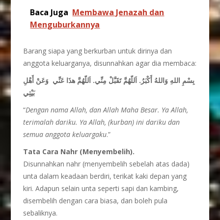
Baca Juga
Membawa Jenazah dan
Menguburkannya
Barang siapa yang berkurban untuk dirinya dan
anggota keluarganya, disunnahkan agar dia membaca:
بِسْمِ اللهِ وَاللهُ أَكْبَرُ. اَللّهُمَّ تَقَبَّلْ مِنِّي. اَللّهُمَّ هذَا عَنِّي وَعَنْ أَهْلِ
بَيْتِي
“
Dengan nama Allah, dan Allah Maha Besar.
Ya Allah,
terimalah dariku. Ya Allah, (kurban) ini dariku dan
semua anggota keluargaku
.”
Tata
C
ara
N
ahr (
M
enyembelih).
Disunnahkan nahr (menyembelih sebelah atas dada)
unta dalam keadaan berdiri, terikat kaki depan yang
kiri. Adapun selain unta seperti sapi dan kambing,
disembelih dengan cara biasa, dan boleh pula
sebaliknya.