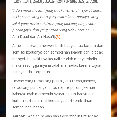
الْبَيِّنُ مَرَضُهَا, وَالْعَرْجَاءُ الْبَيِّنُ ظَلْعُهَا, وَالْكَسِيْرَةُ الَّتِي لاَتُنْقِي.
“
Ada empat macam yang tidak memenuhi syarat dalam
berkorban: yang buta yang nyata kebutaannya, yang
sakit yang nyata sakitnya, yang pincang yang nyata
pincangnya, dan yang patah yang tidak bersih
.” (HR.
Abu Daud dan An-Nasa`i).
[3]
Apabila seorang menyembelih hadyu atau korban dan
semisal keduanya dari sembelihan ibadah dan ia tidak
mengetahui sakitnya kecuali setelah menyembelih,
maka sesungguhnya ia tidak memadai, karena tujuan
darinya tidak terpenuhi.
Hewan yang terpotong pantat, atau sebagiannya,
terpotong punuknya, buta, dan terpotong semua
kakinya tidak memenuhi syarat dalam hadyu dan
kurban serta semisal keduanya dari sembelihan-
sembelihan ibadah.
Aqiqah
: Adalah hewan yang disembelih untuk bayi