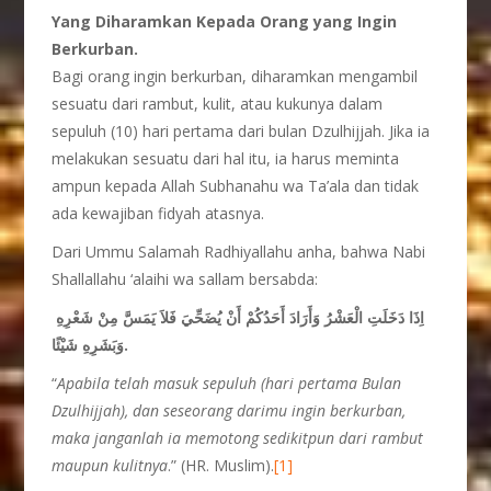
Yang Diharamkan Kepada Orang yang Ingin
Berkurban.
Bagi orang ingin berkurban, diharamkan mengambil
sesuatu dari rambut, kulit, atau kukunya dalam
sepuluh (10) hari pertama dari bulan Dzulhijjah. Jika ia
melakukan sesuatu dari hal itu, ia harus meminta
ampun kepada Allah Subhanahu wa Ta’ala dan tidak
ada kewajiban fidyah atasnya.
Dari Ummu Salamah Radhiyallahu anha, bahwa Nabi
Shallallahu ‘alaihi wa sallam bersabda:
اِذَا دَخَلَتِ الْعَشْرُ وَأَرَادَ أَحَدُكُمْ أَنْ يُضَحِّيَ فَلاَ يَمَسَّ مِنْ شَعْرِهِ
وَبَشَرِهِ شَيْئًا.
“
Apabila telah masuk sepuluh (hari pertama Bulan
Dzulhijjah), dan seseorang darimu ingin berkurban,
maka janganlah ia memotong sedikitpun dari rambut
maupun kulitnya
.” (HR. Muslim).
[1]