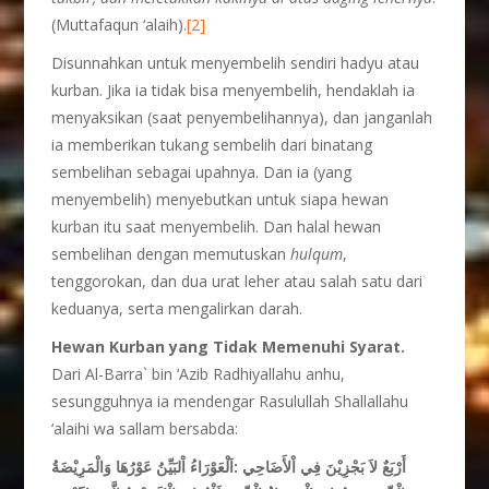
(Muttafaqun ‘alaih).
[2]
Disunnahkan untuk menyembelih sendiri hadyu atau
kurban. Jika ia tidak bisa menyembelih, hendaklah ia
menyaksikan (saat penyembelihannya), dan janganlah
ia memberikan tukang sembelih dari binatang
sembelihan sebagai upahnya. Dan ia (yang
menyembelih) menyebutkan untuk siapa hewan
kurban itu saat menyembelih. Dan halal hewan
sembelihan dengan memutuskan
hulqum
,
tenggorokan, dan dua urat leher atau salah satu dari
keduanya, serta mengalirkan darah.
Hewan Kurban yang Tidak Memenuhi Syarat.
Dari Al-Barra` bin ‘Azib Radhiyallahu anhu,
sesungguhnya ia mendengar Rasulullah Shallallahu
‘alaihi wa sallam bersabda:
أَرْبَعٌ لاَ بَجْزِيْنَ فِي اْلأَضَاحِي :اَلْعَوْرَاءُ اْلبَيِّنُ عَوْرُهَا وَالْمَرِيْضَةُ