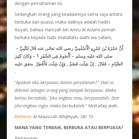
dengan pemahaman ini.
Sedangkan orang yang keadaannya sama saja antara
berbuka dan puasa, maka dalilnya adalah hadits
Aisyah, bahwa Hamzah bin Amru Al Aslami pernah
berkata kepada Nabi shallallahu alaihi wa sallam,
أَنَّ حَمْزَةَ بْنَ عَمْرٍو الْأَسْلَمِيَّ رضي الله تعالى عنه قَالَ لِلنَّبِيِّ –
صلى الله عليه وسلم – أَأَصُومُ فِي السَّفَرِ ؟ – وَكَانَ كَثِيرَ
الصِّيَامِ – فَقَالَ : إنْ شِئْت فَصُمْ , وَإِنْ شِئْت فَأَفْطِرْ
متفق عليه
.
“
Apakah aku berpuasa dalam perjalanan?.” Dan ia
dikenal sebagai orang yang banyak berpuasa. Maka
beliau bersabda, “Jika engkau mau, berpuasalah. Dan
jika engkau ingin, maka berbukalah
.” Muttafaq alaih..
Refrensi:
Al Mausu’ah Alfiqhiyah, 28/ 73
MANA YANG TERBAIK, BERBUKA ATAU BERPUASA?
Pertanyaan.