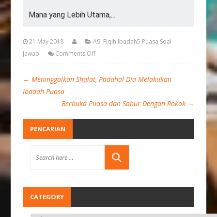
Mana yang Lebih Utama,...
21 May 2018
A9. Fiqih Ibadah5 Puasa Soal
Jawab
Comments Off
←
Meninggalkan Shalat, Padahal Dia Melakukan
Ibadah Puasa
Berbuka Puasa dan Sahur Dengan Rokok
→
PENCARIAN
CATEGORY