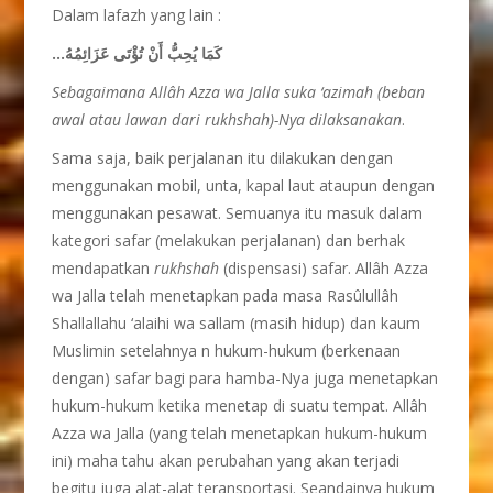
Dalam lafazh yang lain :
…كَمَا يُحِبُّ أَنْ تُؤْتَى عَزَائِمُهُ
Sebagaimana Allâh Azza wa Jalla suka ‘azimah (beban
awal atau lawan dari rukhshah)-Nya dilaksanakan
.
Sama saja, baik perjalanan itu dilakukan dengan
menggunakan mobil, unta, kapal laut ataupun dengan
menggunakan pesawat. Semuanya itu masuk dalam
kategori safar (melakukan perjalanan) dan berhak
mendapatkan
rukhshah
(dispensasi) safar. Allâh Azza
wa Jalla telah menetapkan pada masa Rasûlullâh
Shallallahu ‘alaihi wa sallam (masih hidup) dan kaum
Muslimin setelahnya n hukum-hukum (berkenaan
dengan) safar bagi para hamba-Nya juga menetapkan
hukum-hukum ketika menetap di suatu tempat. Allâh
Azza wa Jalla (yang telah menetapkan hukum-hukum
ini) maha tahu akan perubahan yang akan terjadi
begitu juga alat-alat teransportasi. Seandainya hukum