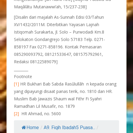
Maqâlâtu Mutanawwi’ah, 15/237-238]
[Disalin dari majalah As-Sunnah Edisi 03/Tahun
XV/1432/2011M. Diterbitkan Yayasan Lajnah
Istiqomah Surakarta, Jl. Solo – Purwodadi Km.8
Selokaton Gondangrejo Solo 57183 Telp. 0271-
858197 Fax 0271-858196. Kontak Pemasaran
085290093792, 08121533647, 081575792961,
Redaksi 08122589079]
________
Footnote
[1]
HR Bukhari Bab Sabda Rasûlullâh n kepada orang
yang dipayungi disaat panas terik, no. 1810 dan HR.
Muslim Bab Jawazis Shaum wal Fithr Fi Syahri
Ramadhan Lil Musafir, no. 1879
[2]
HR Ahmad, no. 5600
Home
/
A9. Fiqih Ibadah5 Puasa...
/