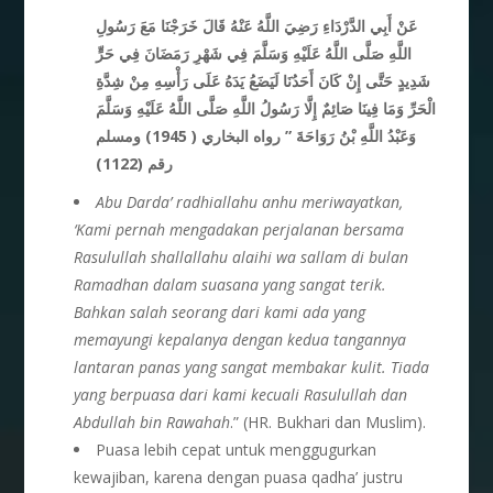
عَنْ أَبِي الدَّرْدَاءِ رَضِيَ اللَّهُ عَنْهُ قَالَ خَرَجْنَا مَعَ رَسُولِ
اللَّهِ صَلَّى اللَّهُ عَلَيْهِ وَسَلَّمَ فِي شَهْرِ رَمَضَانَ فِي حَرٍّ
شَدِيدٍ حَتَّى إِنْ كَانَ أَحَدُنَا لَيَضَعُ يَدَهُ عَلَى رَأْسِهِ مِنْ شِدَّةِ
الْحَرِّ وَمَا فِينَا صَائِمٌ إِلَّا رَسُولُ اللَّهِ صَلَّى اللَّهُ عَلَيْهِ وَسَلَّمَ
وَعَبْدُ اللَّهِ بْنُ رَوَاحَةَ ” رواه البخاري ( 1945) ومسلم
رقم (1122
)
Abu Darda’ radhiallahu anhu meriwayatkan,
‘Kami pernah mengadakan perjalanan bersama
Rasulullah shallallahu alaihi wa sallam di bulan
Ramadhan dalam suasana yang sangat terik.
Bahkan salah seorang dari kami ada yang
memayungi kepalanya dengan kedua tangannya
lantaran panas yang sangat membakar kulit. Tiada
yang berpuasa dari kami kecuali Rasulullah dan
Abdullah bin Rawahah
.” (HR. Bukhari dan Muslim).
Puasa lebih cepat untuk menggugurkan
kewajiban, karena dengan puasa qadha’ justru