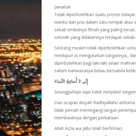
Jawaban
Tidak diperbolehkan suatu proses belaja
wanita dan pria dalam satu tempat atau s
sebab timbulnya fitnah yang paling besar
sekolah yang didalamnya terdapat sebab-
Seorang muslim tidak diperbolehkan unt
meskipun ia mengulurkan tangannya,, da
diperbolehkan bagi laki-laki selain mahram
sallam bahwasanya beliau bersabda keti
إِنِّي لاَ أُصَافِحُ النِّسَاءَ
Sesungguhnya saya tidak menjabat tangan
Dan ucapan Aisyah Radhiyallahu anhuma b
tidak pernah memegang tangan perempu
membaiatnya dengan perkataan.
Allah Azza wa Jalla telah berfirman;