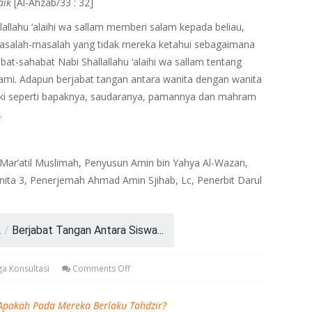
aik
[Al-Ahzab/33 : 32]
allahu ‘alaihi wa sallam memberi salam kepada beliau,
masalah-masalah yang tidak mereka ketahui sebagaimana
t-sahabat Nabi Shallallahu ‘alaihi wa sallam tentang
mi. Adapun berjabat tangan antara wanita dengan wanita
ki seperti bapaknya, saudaranya, pamannya dan mahram
.
Lil Mar’atil Muslimah, Penyusun Amin bin Yahya Al-Wazan,
ita 3, Penerjemah Ahmad Amin Sjihab, Lc, Penerbit Darul
.
/
Berjabat Tangan Antara Siswa...
ga Konsultasi
Comments Off
 Apakah Pada Mereka Berlaku Tahdzir?