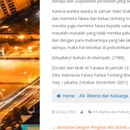
hatinya dan ucapkanlah perkataan yang b
Karena wanita-wanita di zaman Nabi Shall
dan meminta fatwa dari beliau tentang 
mereka juga meminta fatwa kepada sahaba
masalah-masalah yang tidak mereka paha
dan dengan para mahramnya yang laki-la
lainnya, maka hal tersebut di perbolehkan
[Majallatul Buhuts Al-Islamiyah, 27/88]
[Disalin dari kitab Al-Fatawa Al-Jami’ah 
Edisi Indonesia Fatwa-Fatwa Tentang Wan
Haq – Jakarta, Cetakan Desember 2001]
Home
/
A9. Wanita dan Keluarga..
20 July 2004
A9. Wanita dan Keluar
←
Berkaitan Dengan Pengikut Ahli Bid’ah,