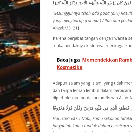
َنْ كَانَ يَرْجُو اللَّهَ وَالْيَوْمَ الْآخِرَ وَذَكَرَ اللَّهَ كَثِيرًا
“
Sesungguhnya telah ada pada (diri) Rasulu
yang mengharap (rahmat) Allah dan (keda
Ahzab/33: 21]
Karena berjabat tangan dengan wanita se
maka hendaknya keduanya meninggalkan
Baca Juga
Memendekkan Rambu
Kosmetika
Adapun salam yang Islami yang tidak men
dan tanpa lemah lembut dalam berbicara 
diperbolehkan berdasarkan firman Allah A
ْقَوْلِ فَيَطْمَعَ الَّذِي فِي قَلْبِهِ مَرَضٌ وَقُلْنَ قَوْلًا مَعْرُوفًا
Hai isteri-isteri Nabi, kamu sekalian tida
janganlah kamu tunduk dalam berbicara s