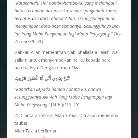
“
Katakanlah, ‘Hai hamba-hamba-Ku yang melampaui
batas terhadap diri mereka sendiri, janganlah kamu
terputus asa dari rahmat Allah. Sesungguhnya Allah
mengampuni dosa-dosa semuanya. Sesungguhnya Dia-
lah Yang Maha Pengampun lagi Maha Penyayang.’”
[Az-
Zumar/39: 53]
Bahkan Allah memerintah Nabi Shallallahu ‘alaihi wa
sallam untuk menyampaikan hal itu kepada para
hamba-Nya. Dengan firman-Nya:
نَبِّئْ عِبَادِي أَنِّي أَنَا الْغَفُورُ الرَّحِيمُ
“
Kabarkan kepada hamba
-hamba-Ku, bahwa
se
sungguhnya Aku-lah Yang Maha
Pengampun lagi
Maha Penyayang.”
[Al-Hijr/15: 49]
2. Di antara rahmat Allah
Ta’ala
, Dia akan menerima
taubat.
Allah Ta’ala berfirman: