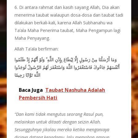
6. Di antara rahmat dan kasih sayang Allah, Dia akan
menerima taubat walaupun dosa-dosa dan taubat tadi
dilakukan berkali-kali, karena Allah Subhanahu wa
Ta’ala Maha Penerima taubat, Maha Pengampun lagi
Maha Penyayang.
Allah Ta’ala berfirman:
وَلَوْ أَنَّهُمْ إِذْ ظَلَمُوا
ۚ
وَمَا أَرْسَلْنَا مِنْ رَسُولٍ إِلَّا لِيُطَاعَ بِإِذْنِ اللَّهِ
أَنْفُسَهُمْ جَاءُوكَ فَاسْتَغْفَرُوا اللَّهَ وَاسْتَغْفَرَ لَهُمُ الرَّسُولُ لَوَجَدُوا
اللَّهَ تَوَّابًا رَحِيمًا
Baca Juga
Taubat Nashuha Adalah
Pembersih Hati
“
Dan kami tidak mengutus seorang Rasul pun
,
me
lainkan untuk ditaati dengan seizin Allah.
Sesungguhnya jikalau mereka ketika menganiaya
dirinya datang kepadamu, lalu memohon ampun