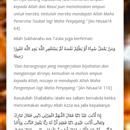
kepada Allah dan Rasul pun memohonkan ampun
untuk mereka, tentulah mereka mendapati Allah Maha
Penerima Taubat lagi Maha Penyayang.”
[An-Nisaa’/4:
64]
Allah Subhanahu wa Ta’ala juga berfirman:
وَمَنْ يَعْمَلْ سُوءًا أَوْ يَظْلِمْ نَفْسَهُ ثُمَّ يَسْتَغْفِرِ اللَّهَ يَجِدِ اللَّهَ غَفُورًا
رَحِيمًا
“Dan barangsiapa yang mengerjakan kejahatan dan
menganiaya dirinya, kemudian ia mohon ampun
kepada Allah, niscaya ia mendapati Allah Maha
Pengampun lagi Maha Penyayang.”
[An-Nisaa’/4: 110]
Rasulullah Shallallahu ‘alaihi wa sallam bersabda ketika
menceritakan wahyu Allah Azza wa Jalla kepadanya:
إِذَا أَذْنَبَ عَبْدٌ ذَنْبًا فَقَالَ:اَللّـهُمَّ اغْفِرْلِي ذَنْبِي
فَقَالَ تَبَارَكَ
وَتَعَالَى:أَذْنَبَ عَبْدِي ذَنْبًا فَعَلِمَ أَنَّ لَهُ رَبًّا يَغْفِرُ الذَّنْبَ وَيَأْخُذُ
بِالذَّنْبِ، ثُمَّ عَادَ فَأَذْنَبَ فَقَالَ:أَيْ رَبِّ اغْفِرْلِي ذَنْبِي، فَقَالَ تَبَارَكَ