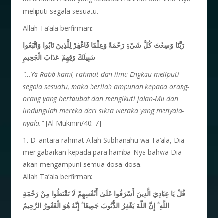
meliputi segala sesuatu.
Allah Ta’ala berfirman
:
رَبَّنَا وَسِعْتَ كُلَّ شَيْءٍ رَحْمَةً وَعِلْمًا فَاغْفِرْ لِلَّذِينَ تَابُوا وَاتَّبَعُوا
سَبِيلَكَ وَقِهِمْ عَذَابَ الْجَحِيمِ
“…Ya Rabb kami, rahmat dan ilmu Engkau meliputi
segala sesuatu, maka berilah ampunan kepada orang-
orang yang bertaubat dan mengikuti jalan-Mu dan
lindungilah mereka dari siksa Neraka yang menyala-
nyala.”
[Al-Mukmin/40: 7]
1. Di antara rahmat Allah Subhanahu wa Ta’ala, Dia
mengabarkan kepada para hamba-Nya bahwa Dia
akan mengampuni semua dosa-dosa.
Allah Ta’ala berfirman:
قُلْ يَا عِبَادِيَ الَّذِينَ أَسْرَفُوا عَلَىٰ أَنْفُسِهِمْ لَا تَقْنَطُوا مِنْ رَحْمَةِ
إِنَّهُ هُوَ الْغَفُورُ الرَّحِيمُ
ۚ
إِنَّ اللَّهَ يَغْفِرُ الذُّنُوبَ جَمِيعًا
ۚ
اللَّهِ