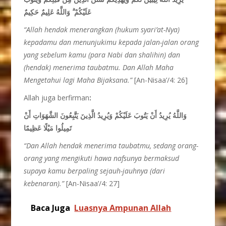
وَاللَّهُ عَلِيمٌ حَكِيمٌ
ۗ
عَلَيْكُمْ
“A
llah hendak menerangkan (hukum syari’at-Nya)
kepadamu dan menunjukimu kepada jalan-jalan orang
yang sebelum kamu (para Nabi dan shalihin) dan
(hendak) menerima taubatmu. Dan Allah Maha
Mengetahui lagi Maha Bijaksana.”
[An-Nisaa’/4: 26]
Allah juga berfirman
:
وَاللَّهُ يُرِيدُ أَنْ يَتُوبَ عَلَيْكُمْ وَيُرِيدُ الَّذِينَ يَتَّبِعُونَ الشَّهَوَاتِ أَنْ
تَمِيلُوا مَيْلًا عَظِيمًا
“Dan Allah hendak menerima taubatmu, sedang orang-
orang yang mengikuti hawa nafsunya bermaksud
supaya kamu berpaling sejauh-jauhnya (dari
kebenaran).”
[An-Nisaa’/4: 27]
Baca Juga
Luasnya Ampunan Allah