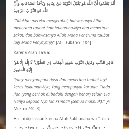
أَلَمْ يَعْلَمُوا أَنَّ اللَّهَ هُوَ يَقْبَلُ التَّوْبَةَ عَنْ عِبَادِهِ وَيَأْخُذُ الصَّدَقَاتِ وَأَنَّ
اللَّهَ هُوَ التَّوَّابُ الرَّحِيم
“Tidaklah mereka mengetahui, bahwasanya Allah
menerima taubat hamba-hamba-Nya dan menerima
zakat, dan bahwasanya Allah Maha Penerima taubat
lagi Maha Penyayang?”
[At-Taubah/9: 104]
Karena Allah Ta’ala:
ۖ
لَا إِلَٰهَ إِلَّا هُوَ
ۖ
غَافِرِ الذَّنْبِ وَقَابِلِ التَّوْبِ شَدِيدِ الْعِقَابِ ذِي الطَّوْلِ
إِلَيْهِ الْمَصِيرُ
“
Yang mengampuni dosa dan
menerima taubat
lagi
keras hukuman-Nya, Yang mempunyai karunia. Tiada
ilah (yang berhak diibadahi dengan benar) selain Dia.
Hanya kepada-Nya-lah kembali (semua makhluk).”
[Al-
Mukmin/40: 3]
Hal ini dijelaskan karena Allah Subhanahu wa Ta’ala:
يُرِيدُ اللَّهُ لِيُبَيِّنَ لَكُمْ وَيَهْدِيَكُمْ سُنَنَ الَّذِينَ مِنْ قَبْلِكُمْ وَيَتُوبَ