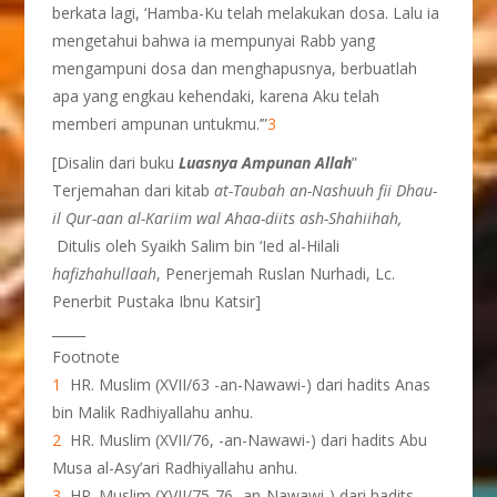
berkata lagi, ‘Hamba-Ku telah melakukan dosa. Lalu ia
mengetahui bahwa ia mempunyai Rabb yang
mengampuni dosa dan menghapusnya, berbuatlah
apa yang engkau kehendaki, karena Aku telah
memberi ampunan untukmu.’”
3
[Disalin dari buku
Luasnya
Ampunan Allah
”
Terjemahan dari kitab
at-Taubah
an-Nashuuh
fii Dhau-
il Qur-aan al-Kariim wal Ahaa-diits ash-Shahiihah,
Ditulis oleh Syaikh Salim bin ‘Ied al-Hilali
hafizhahullaah
, Penerjemah Ruslan Nurhadi, Lc.
Penerbit Pustaka Ibnu Katsir]
_____
Footnote
1
HR. Muslim (XVII/63 -an-Nawawi-) dari hadits Anas
bin Malik Radhiyallahu anhu.
2
HR. Muslim (XVII/76, -an-Nawawi-) dari hadits Abu
Musa al-Asy’ari Radhiyallahu anhu.
3
HR. Muslim (XVII/75-76 -an-Nawawi-) dari hadits