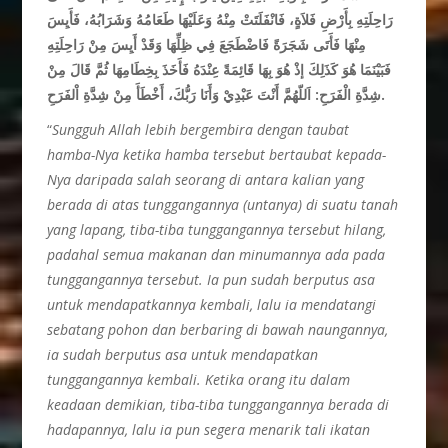
رَاحِلَتِهِ بِأَرْضِ فَلاَةٍ، فَانْفَلَتَتْ مِنْهُ وَعَلَيْهَا طَعَامُهُ وَشَرَابُهُ، فَأَيِسَ
مِنْهَا فَأَتَى شَجَرَةً فَاضْطَجَعَ فِي ظِلِّهَا وَقَدْ أَيِسَ مِنْ رَاحِلَتِهِ
فَبَيْنَمَا هُوَ كَذَلِكَ إذْ هُوَ بِهَا قَائِمَةً عِنْدَهُ فَأَخَذَ بِخِطَامِهَا ثُمَّ قَالَ مِنْ
شِدَّةِ الْفَرَحِ: اَللّهُمَّ أَنْتَ عَبْدِيْ وَأَنَا رَبُّكَ، أَخْطَأَ مِنْ شِدَّةِ اْلفَرَحِ.
“
Sungguh Allah lebih bergembira dengan taubat
hamba-Nya ketika hamba tersebut bertaubat kepada-
Nya daripada salah seorang di antara kalian yang
berada di atas tunggangannya (untanya) di suatu tanah
yang lapang, tiba-tiba tunggangannya tersebut hilang,
padahal semua makanan dan minumannya ada pada
tunggangannya tersebut. Ia pun sudah berputus asa
untuk mendapatkannya kembali, lalu ia mendatangi
sebatang pohon dan berbaring di bawah naungannya,
ia sudah berputus asa untuk mendapatkan
tunggangannya kembali. Ketika orang itu dalam
keadaan demikian, tiba-tiba tunggangannya berada di
hadapannya, lalu ia pun segera menarik tali ikatan