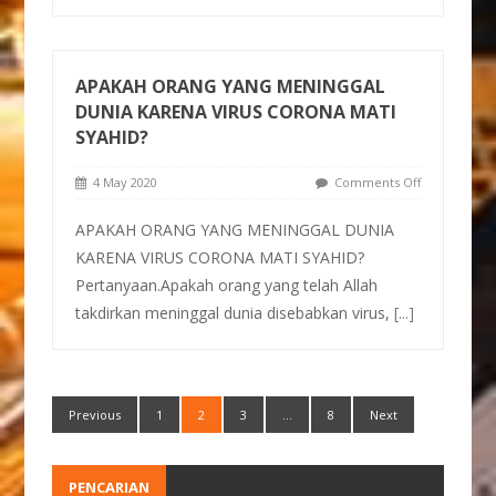
APAKAH ORANG YANG MENINGGAL
DUNIA KARENA VIRUS CORONA MATI
SYAHID?
4 May 2020
Comments Off
APAKAH ORANG YANG MENINGGAL DUNIA
KARENA VIRUS CORONA MATI SYAHID?
Pertanyaan.Apakah orang yang telah Allah
takdirkan meninggal dunia disebabkan virus,
[...]
Previous
1
2
3
…
8
Next
PENCARIAN