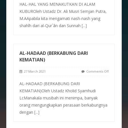
HAL-HAL YANG MENAKUTKAN DI ALAM
KUBUROleh Ustadz Dr. Ali Musri Semjan Putra,
M.AApabila kita mengamati nash-nash yang
shahîh dari al-Qur`ân dan Sunnah
[...]
AL-HADAAD (BERKABUNG DARI
KEMATIAN)
27 March 2021
Comments Off
AL-HADAAD (BERKABUNG DARI
KEMATIAN)Oleh Ustadz Kholid Syamhudi
LcManakala musibah ini menimpa, banyak
orang mengungkapkan perasaan berkabungnya
dengan
[...]