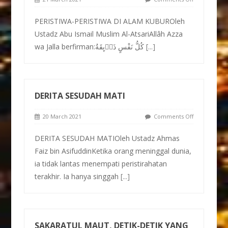
PERISTIWA-PERISTIWA DI ALAM KUBUROleh
Ustadz Abu Ismail Muslim Al-AtsariAllâh Azza
wa Jalla berfirman:كُلُّ نَفْسٍ ذَاۤىِٕقَةُ
[...]
DERITA SESUDAH MATI
20 March 2021
Comments Off
DERITA SESUDAH MATIOleh Ustadz Ahmas
Faiz bin AsifuddinKetika orang meninggal dunia,
ia tidak lantas menempati peristirahatan
terakhir. Ia hanya singgah
[...]
SAKARATUL MAUT, DETIK-DETIK YANG