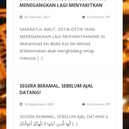
MENEGANGKAN LAGI MENYAKITKAN
28 February 2021
Comments Off
SAKARATUL MAUT, DETIK-DETIK YANG
MENEGANGKAN LAGI MENYAKITKANOleh Dr
Muhammad bin Abdul Aziz bin Ahmad
Al'AliKematian akan menghadang setiap
manusia.
[...]
SEGERA BERAMAL, SEBELUM AJAL
DATANG!
16 September 2020
Comments Off
SEGERA BERAMAL, SEBELUM AJAL DATANG! يَا
أَيُّهَا الَّذِينَ آمَنُوا لَا تُلْهِكُمْ أَمْوَالُكُمْ
[...]