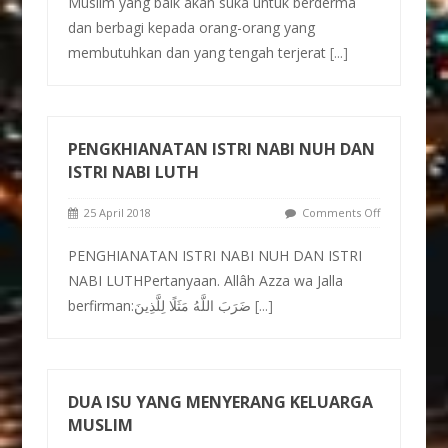
Muslim yang baik akan suka untuk berderma
dan berbagi kepada orang-orang yang
membutuhkan dan yang tengah terjerat
[...]
PENGKHIANATAN ISTRI NABI NUH DAN
ISTRI NABI LUTH
25 April 2018
Comments Off
PENGHIANATAN ISTRI NABI NUH DAN ISTRI
NABI LUTHPertanyaan. Allâh Azza wa Jalla
berfirman:ضَرَبَ اللَّهُ مَثَلًا لِلَّذِينَ
[...]
DUA ISU YANG MENYERANG KELUARGA
MUSLIM