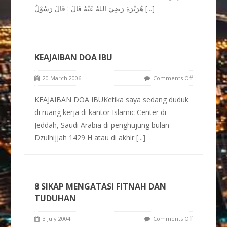
هُرَيْرَةَ رَضِيَ اللهُ عَنْهُ قَالَ : قَالَ رَسُوْلُ
[...]
KEAJAIBAN DOA IBU
20 March 2006
Comments Off
KEAJAIBAN DOA IBUKetika saya sedang duduk
di ruang kerja di kantor Islamic Center di
Jeddah, Saudi Arabia di penghujung bulan
Dzulhijjah 1429 H atau di akhir
[...]
8 SIKAP MENGATASI FITNAH DAN
TUDUHAN
3 July 2004
Comments Off