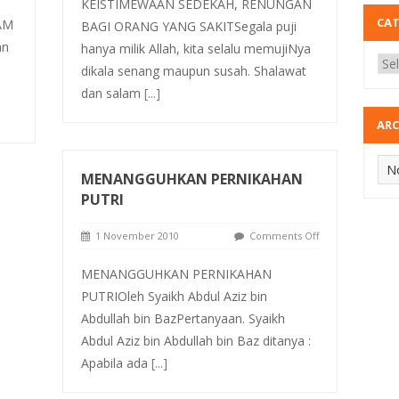
KEISTIMEWAAN SEDEKAH, RENUNGAN
CA
AM
BAGI ORANG YANG SAKITSegala puji
an
hanya milik Allah, kita selalu memujiNya
dikala senang maupun susah. Shalawat
dan salam
[...]
ARC
MENANGGUHKAN PERNIKAHAN
PUTRI
1 November 2010
Comments Off
MENANGGUHKAN PERNIKAHAN
PUTRIOleh Syaikh Abdul Aziz bin
Abdullah bin BazPertanyaan. Syaikh
Abdul Aziz bin Abdullah bin Baz ditanya :
Apabila ada
[...]